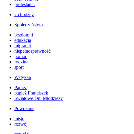
protestanci
Uchodźcy
Społeczeństwo
bezdomni
edukacja
migranci
niepełnosprawność
pomoc
rodzina
sport
Watykan
Papież
papież Franciszek
Światowe Dni Młodzieży
Powołanie
misje
rozwój