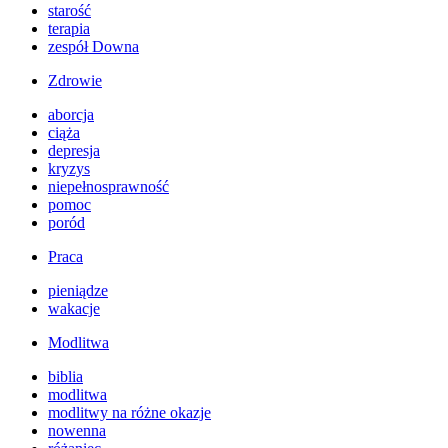
starość
terapia
zespół Downa
Zdrowie
aborcja
ciąża
depresja
kryzys
niepełnosprawność
pomoc
poród
Praca
pieniądze
wakacje
Modlitwa
biblia
modlitwa
modlitwy na różne okazje
nowenna