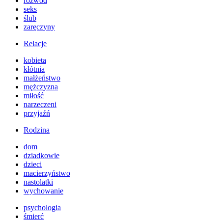
rozwód
seks
ślub
zaręczyny
Relacje
kobieta
kłótnia
małżeństwo
mężczyzna
miłość
narzeczeni
przyjaźń
Rodzina
dom
dziadkowie
dzieci
macierzyństwo
nastolatki
wychowanie
psychologia
śmierć