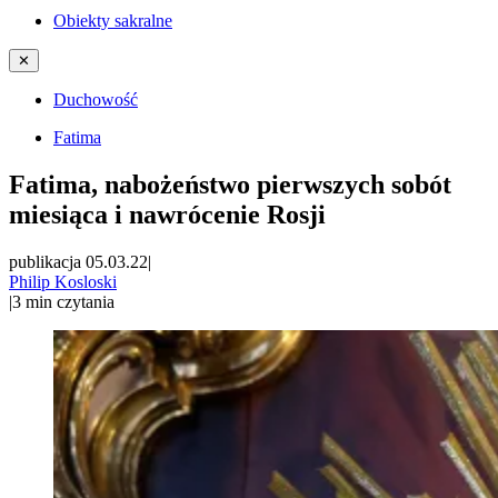
Obiekty sakralne
✕
Duchowość
Fatima
Fatima, nabożeństwo pierwszych sobót
miesiąca i nawrócenie Rosji
publikacja 05.03.22
|
Philip Kosloski
|
3
min czytania