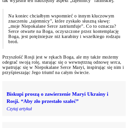
tak wyjaśnił ten nadrzędny aspekt „tajemnicy” fatimskiej.
Na koniec chciałbym wspomnieć o innym kluczowym
znaczeniu „tajemnicy”, które zyskało słuszną sławę:
„moje Niepokalane Serce zatriumfuje”. Co to oznacza?
Serce otwarte na Boga, oczyszczone przez kontemplację
Boga, jest potężniejsze niż karabiny i wszelkiego rodzaju
broń.
Przyszłość Rosji jest w rękach Boga, ale my także możemy
odegrać swoją rolę, starając się o wewnętrzną odnowę serca,
wpatrując się w Niepokalane Serce Maryi, inspirując się nim i
przyśpieszając Jego triumf na całym świecie.
Biskupi proszą o zawierzenie Maryi Ukrainy i
Rosji. “Aby zło przestało szaleć”
Czytaj artykuł