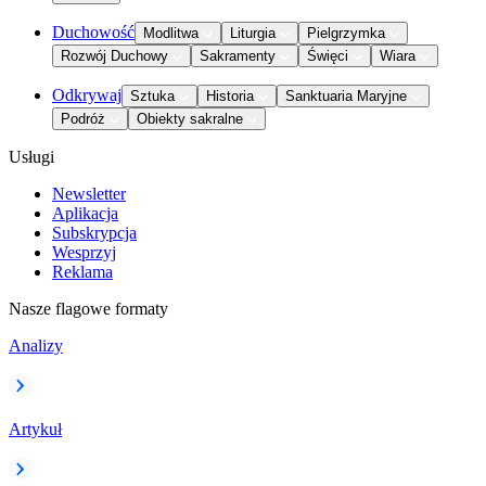
Duchowość
Modlitwa
Liturgia
Pielgrzymka
Rozwój Duchowy
Sakramenty
Święci
Wiara
Odkrywaj
Sztuka
Historia
Sanktuaria Maryjne
Podróż
Obiekty sakralne
Usługi
Newsletter
Aplikacja
Subskrypcja
Wesprzyj
Reklama
Nasze flagowe formaty
Analizy
Artykuł