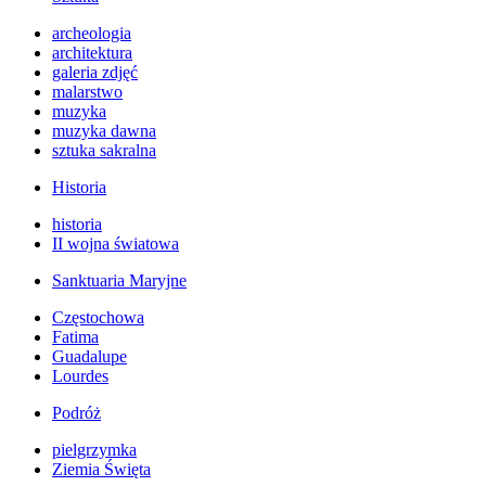
archeologia
architektura
galeria zdjęć
malarstwo
muzyka
muzyka dawna
sztuka sakralna
Historia
historia
II wojna światowa
Sanktuaria Maryjne
Częstochowa
Fatima
Guadalupe
Lourdes
Podróż
pielgrzymka
Ziemia Święta