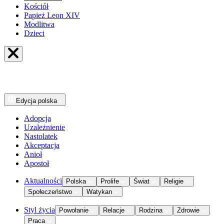
Kościół
Papież Leon XIV
Modlitwa
Dzieci
Edycja
polska
Adopcja
Uzależnienie
Nastolatek
Akceptacja
Anioł
Apostoł
Aktualności
Polska
Prolife
Świat
Religie
Społeczeństwo
Watykan
Styl życia
Powołanie
Relacje
Rodzina
Zdrowie
Praca