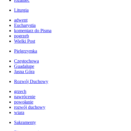
różaniec
Liturgia
adwent
Eucharystia
komentarz do Pisma
pogrzeb
Wielki Post
Pielgrzymka
Częstochowa
Guadalupe
Jasna Góra
Rozwój Duchowy
grzech
nawrócenie
powołanie
rozwój duchowy
wiara
Sakramenty