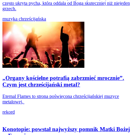
często ukryta pycha, która oddala od Boga skuteczniej niż niejeden
grzech.
muzyka chrześcijańska
„Organy kościelne potrafią zabrzmieć mrocznie”.
Czym jest chrześcijański metal?
Eternal Flames to strona poświęcona chrześcijańskiej muzyce
metalowej.
rekord
Konotopie: powstał najwyższy pomnik Matki Bożej