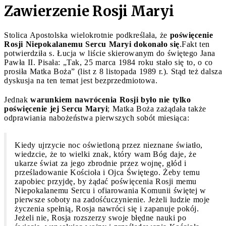
Zawierzenie Rosji Maryi
Stolica Apostolska wielokrotnie podkreślała, że
poświęcenie
Rosji Niepokalanemu Sercu Maryi dokonało się
.Fakt ten
potwierdziła s. Łucja w liście skierowanym do świętego Jana
Pawła II. Pisała: „Tak, 25 marca 1984 roku stało się to, o co
prosiła Matka Boża” (list z 8 listopada 1989 r.). Stąd też dalsza
dyskusja na ten temat jest bezprzedmiotowa.
Jednak
warunkiem nawrócenia Rosji było nie tylko
poświęcenie jej Sercu Maryi
; Matka Boża zażądała także
odprawiania nabożeństwa pierwszych sobót miesiąca:
Kiedy ujrzycie noc oświetloną przez nieznane światło,
wiedzcie, że to wielki znak, który wam Bóg daje, że
ukarze świat za jego zbrodnie przez wojnę, głód i
prześladowanie Kościoła i Ojca Świętego. Żeby temu
zapobiec przyjdę, by żądać poświęcenia Rosji memu
Niepokalanemu Sercu i ofiarowania Komunii świętej w
pierwsze soboty na zadośćuczynienie. Jeżeli ludzie moje
życzenia spełnią, Rosja nawróci się i zapanuje pokój.
Jeżeli nie, Rosja rozszerzy swoje błędne nauki po