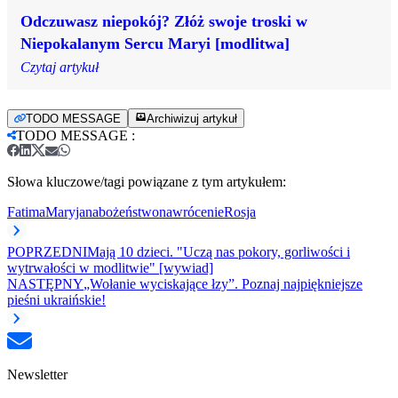
Odczuwasz niepokój? Złóż swoje troski w
Niepokalanym Sercu Maryi [modlitwa]
Czytaj artykuł
TODO MESSAGE
Archiwizuj artykuł
TODO MESSAGE
:
Słowa kluczowe/tagi powiązane z tym artykułem:
Fatima
Maryja
nabożeństwo
nawrócenie
Rosja
POPRZEDNI
Mają 10 dzieci. "Uczą nas pokory, gorliwości i
wytrwałości w modlitwie" [wywiad]
NASTĘPNY
„Wołanie wyciskające łzy”. Poznaj najpiękniejsze
pieśni ukraińskie!
Newsletter