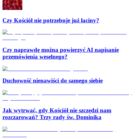
Czy Kościół nie potrzebuje już łaciny?
Czy naprawdę można powierzyć AI napisanie
przemówienia weselnego?
Duchowość nienawiści do samego siebie
Jak wytrwać, gdy Kościół nie szczędzi nam
rozczarowań? Trzy rady św. Dominika