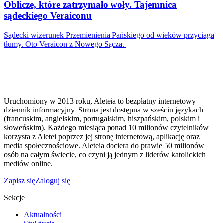
Oblicze, które zatrzymało woły. Tajemnica
sądeckiego Veraiconu
Sądecki wizerunek Przemienienia Pańskiego od wieków przyciąga
tłumy. Oto Veraicon z Nowego Sącza.
Uruchomiony w 2013 roku, Aleteia to bezpłatny internetowy
dziennik informacyjny. Strona jest dostępna w sześciu językach
(francuskim, angielskim, portugalskim, hiszpańskim, polskim i
słoweńskim). Każdego miesiąca ponad 10 milionów czytelników
korzysta z Aletei poprzez jej stronę internetową, aplikację oraz
media społecznościowe. Aleteia dociera do prawie 50 milionów
osób na całym świecie, co czyni ją jednym z liderów katolickich
mediów online.
Zapisz się
Zaloguj się
Sekcje
Aktualności