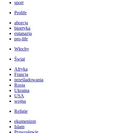
sport
Prolife
aborcja
bioetyka
eutanazja
pro-life
Włochy
Świat
Afryka
Francja
prześladowania
Rosja
Ukraina
USA
wojna
Religie
ekumenizm
Islam
Prawosławie