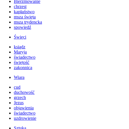
Bierzmowanie
chrzest
kapłaństwo
msza święta
msza trydencka
spowiedź
Święci
ksiądz
Maryja
świadectwo
świętość
zakonnica
Wiara
cud
duchowość
grzech
Jezus
objawienia
świadectwo
uzdrowienie
Sztuka