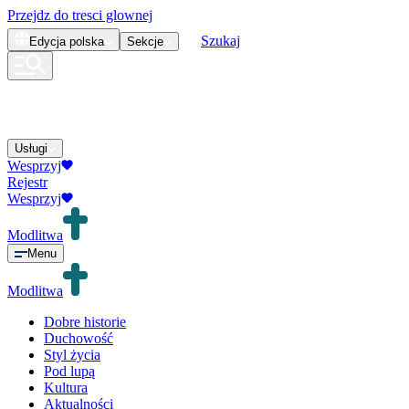
Przejdz do tresci glownej
Szukaj
Edycja
polska
Sekcje
Usługi
Wesprzyj
Rejestr
Wesprzyj
Modlitwa
Menu
Modlitwa
Dobre historie
Duchowość
Styl życia
Pod lupą
Kultura
Aktualności