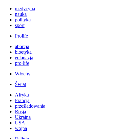
medycyna
nauka
polityka
sport
Prolife
aborcja
bioetyka
eutanazja
pro-life
Włochy
Świat
Afryka
Francja
prześladowania
Rosja
Ukraina
USA
wojna
Religie