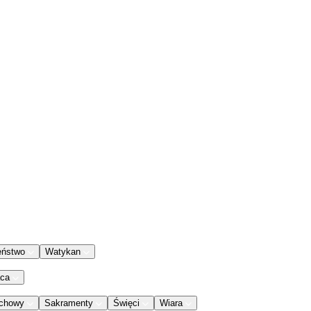
eństwo
Watykan
aca
chowy
Sakramenty
Święci
Wiara