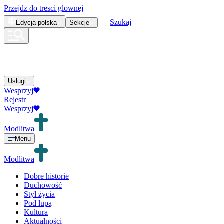
Przejdz do tresci glownej
Szukaj
Edycja
polska
Sekcje
Usługi
Wesprzyj
Rejestr
Wesprzyj
Modlitwa
Menu
Modlitwa
Dobre historie
Duchowość
Styl życia
Pod lupą
Kultura
Aktualności