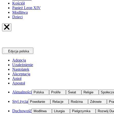
Kościół
Papież Leon XIV
Modlitwa
Dzieci
Edycja
polska
Adopcja
Uzależnienie
Nastolatek
Akceptacja
Anioł
Apostoł
Aktualności
Polska
Prolife
Świat
Religie
Społecz
Styl życia
Powołanie
Relacje
Rodzina
Zdrowie
Pr
Duchowość
Modlitwa
Liturgia
Pielgrzymka
Rozwój Du