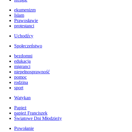
ekumenizm
Islam
Prawosławie
protestanci
Uchodźcy
Społeczeństwo
bezdomni
edukacja
migranci
niepełnosprawność
pomoc
rodzina
sport
Watykan
Papież
papież Franciszek
Światowe Dni Młodzieży
Powołanie