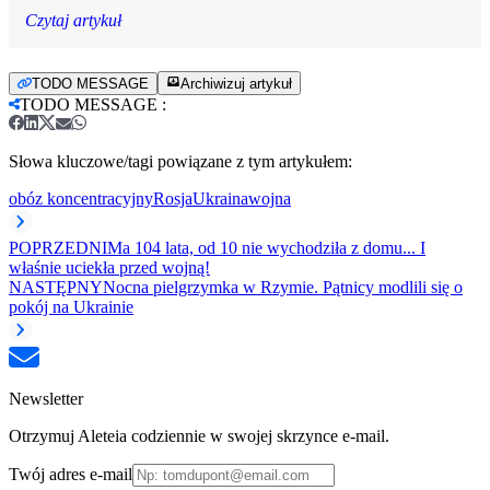
Czytaj artykuł
TODO MESSAGE
Archiwizuj artykuł
TODO MESSAGE
:
Słowa kluczowe/tagi powiązane z tym artykułem:
obóz koncentracyjny
Rosja
Ukraina
wojna
POPRZEDNI
Ma 104 lata, od 10 nie wychodziła z domu... I
właśnie uciekła przed wojną!
NASTĘPNY
Nocna pielgrzymka w Rzymie. Pątnicy modlili się o
pokój na Ukrainie
Newsletter
Otrzymuj Aleteia codziennie w swojej skrzynce e-mail.
Twój adres e-mail