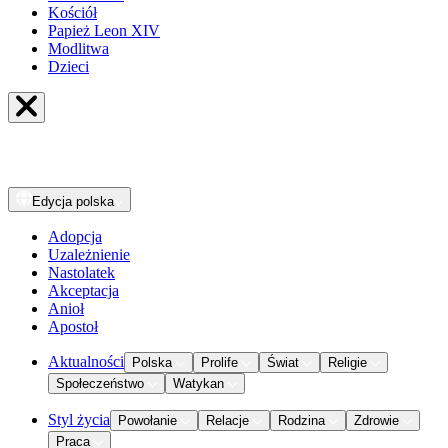
Kościół
Papież Leon XIV
Modlitwa
Dzieci
Edycja
polska
Adopcja
Uzależnienie
Nastolatek
Akceptacja
Anioł
Apostoł
Aktualności
Polska
Prolife
Świat
Religie
Społeczeństwo
Watykan
Styl życia
Powołanie
Relacje
Rodzina
Zdrowie
Praca