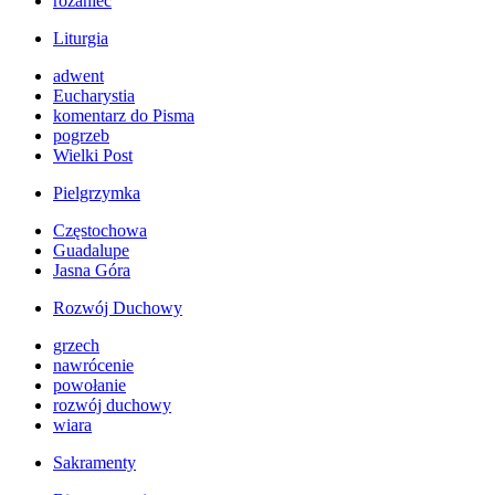
różaniec
Liturgia
adwent
Eucharystia
komentarz do Pisma
pogrzeb
Wielki Post
Pielgrzymka
Częstochowa
Guadalupe
Jasna Góra
Rozwój Duchowy
grzech
nawrócenie
powołanie
rozwój duchowy
wiara
Sakramenty