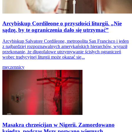
Arcybiskup Cordileone o przyszłości liturgii. „Nie
sądzę, by te ograniczenia dało się utrzymać”
Arcybiskup Salvatore Cordileone, metropolita San Francisco i jeden
z najbardziej rozpoznawalnych amerykańskich hierarchów, wyraził
przekonanie, że długofalowe utrzymywanie ścisłych ograniczeń
wobec tradycyjnej liturgii może okazać się...
męczennicy
Masakra chrześcijan w Nigerii. Zamordowano
księdza, podczas Mszy porwano wiernych