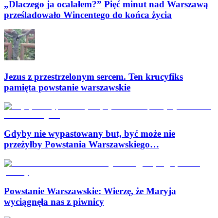
„Dlaczego ja ocalałem?” Pięć minut nad Warszawą
prześladowało Wincentego do końca życia
Jezus z przestrzelonym sercem. Ten krucyfiks
pamięta powstanie warszawskie
Gdyby nie wypastowany but, być może nie
przeżyłby Powstania Warszawskiego…
Powstanie Warszawskie: Wierzę, że Maryja
wyciągnęła nas z piwnicy