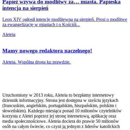
Papież wzywa do modlitwy za… miasta. Papieska
intencja na sierpień
Leon XIV ogłosił intencję modlitewną na sierpień. Prosi o modlitwę
za ewangelizację w miastach i o Kościół...
Aleteia
Mamy nowego redaktora naczelnego!
Aleteia. Wspólna droga ku prawdzie.
Uruchomiony w 2013 roku, Aleteia to bezpłatny internetowy
dziennik informacyjny. Strona jest dostępna w sześciu językach
(francuskim, angielskim, portugalskim, hiszpańskim, polskim i
słoweńskim). Każdego miesiąca ponad 10 milionów czytelników
korzysta z Aletei poprzez jej stronę internetową, aplikację oraz
media społecznościowe. Aleteia dociera do prawie 50 milionów
osób na całym świecie, co czyni ją jednym z liderów katolickich