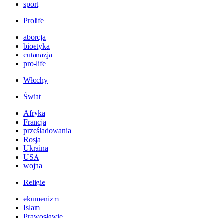
sport
Prolife
aborcja
bioetyka
eutanazja
pro-life
Włochy
Świat
Afryka
Francja
prześladowania
Rosja
Ukraina
USA
wojna
Religie
ekumenizm
Islam
Prawosławie