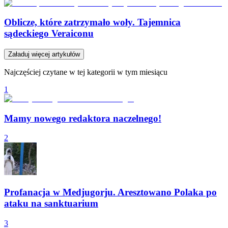
Oblicze, które zatrzymało woły. Tajemnica
sądeckiego Veraiconu
Załaduj więcej artykułów
Najczęściej czytane w tej kategorii w tym miesiącu
1
Mamy nowego redaktora naczelnego!
2
Profanacja w Medjugorju. Aresztowano Polaka po
ataku na sanktuarium
3