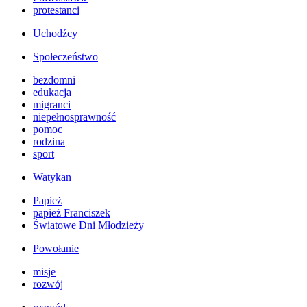
protestanci
Uchodźcy
Społeczeństwo
bezdomni
edukacja
migranci
niepełnosprawność
pomoc
rodzina
sport
Watykan
Papież
papież Franciszek
Światowe Dni Młodzieży
Powołanie
misje
rozwój