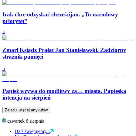
Irak chce odzyskać chrześcijan. „To narodowy
priorytet”
4
Zmarł Ksiądz Prałat Jan Stanisławski. Zadziorny
strażnik pamięci
5
Papież wzywa do modlitwy za… miasta. Papieska
intencja na sierpień
Załaduj więcej artykułów
czwartek 6 sierpnia
Dziś świętujemy...