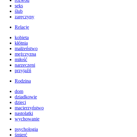
rozwód
seks
ślub
zaręczyny
Relacje
kobieta
kłótnia
małżeństwo
mężczyzna
miłość
narzeczeni
przyjaźń
Rodzina
dom
dziadkowie
dzieci
macierzyństwo
nastolatki
wychowanie
psychologia
śmierć