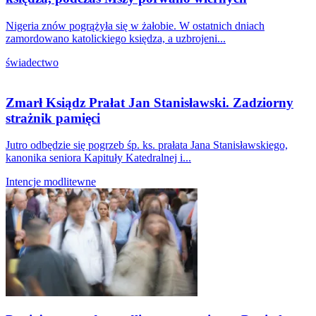
Nigeria znów pogrążyła się w żałobie. W ostatnich dniach
zamordowano katolickiego księdza, a uzbrojeni...
świadectwo
Zmarł Ksiądz Prałat Jan Stanisławski. Zadziorny
strażnik pamięci
Jutro odbędzie się pogrzeb śp. ks. prałata Jana Stanisławskiego,
kanonika seniora Kapituły Katedralnej i...
Intencje modlitewne