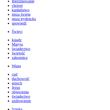
Bierzmowanie
chrzest
kapłaństwo
msza święta
msza trydencka
spowiedź
Święci
ksiądz
Maryja
świadectwo
świętość
zakonnica
Wiara
cud
duchowość
grzech
Jezus
objawienia
świadectwo
uzdrowienie
Sztuka