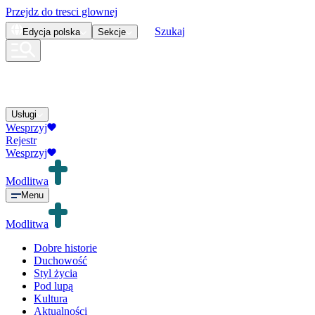
Przejdz do tresci glownej
Szukaj
Edycja
polska
Sekcje
Usługi
Wesprzyj
Rejestr
Wesprzyj
Modlitwa
Menu
Modlitwa
Dobre historie
Duchowość
Styl życia
Pod lupą
Kultura
Aktualności