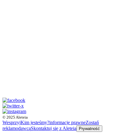
© 2025 Aleteia
Wesprzyj
Kim jesteśmy?
informacje prawne
Zostań
reklamodawcą
Skontaktuj się z Aleteią
Prywatność