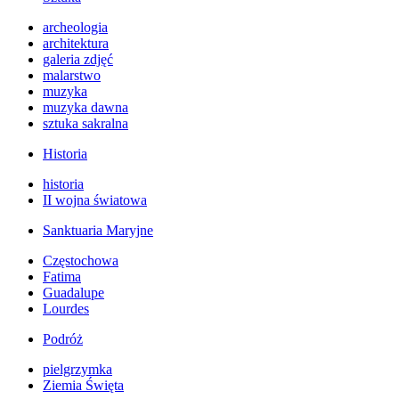
archeologia
architektura
galeria zdjęć
malarstwo
muzyka
muzyka dawna
sztuka sakralna
Historia
historia
II wojna światowa
Sanktuaria Maryjne
Częstochowa
Fatima
Guadalupe
Lourdes
Podróż
pielgrzymka
Ziemia Święta