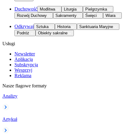
Duchowość
Modlitwa
Liturgia
Pielgrzymka
Rozwój Duchowy
Sakramenty
Święci
Wiara
Odkrywaj
Sztuka
Historia
Sanktuaria Maryjne
Podróż
Obiekty sakralne
Usługi
Newsletter
Aplikacja
Subskrypcja
Wesprzyj
Reklama
Nasze flagowe formaty
Analizy
Artykuł