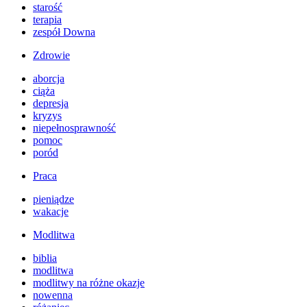
starość
terapia
zespół Downa
Zdrowie
aborcja
ciąża
depresja
kryzys
niepełnosprawność
pomoc
poród
Praca
pieniądze
wakacje
Modlitwa
biblia
modlitwa
modlitwy na różne okazje
nowenna