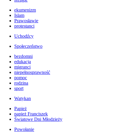
ekumenizm
Islam
Prawosławie
protestanci
Uchodźcy
Społeczeństwo
bezdomni
edukacja
migranci
niepełnosprawność
pomoc
rodzina
sport
Watykan
Papież
papież Franciszek
Światowe Dni Młodzieży
Powołanie