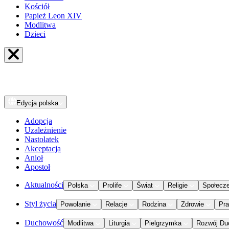
Kościół
Papież Leon XIV
Modlitwa
Dzieci
Edycja
polska
Adopcja
Uzależnienie
Nastolatek
Akceptacja
Anioł
Apostoł
Aktualności
Polska
Prolife
Świat
Religie
Społecz
Styl życia
Powołanie
Relacje
Rodzina
Zdrowie
Pr
Duchowość
Modlitwa
Liturgia
Pielgrzymka
Rozwój Du