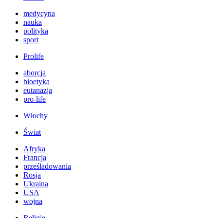
medycyna
nauka
polityka
sport
Prolife
aborcja
bioetyka
eutanazja
pro-life
Włochy
Świat
Afryka
Francja
prześladowania
Rosja
Ukraina
USA
wojna
Religie