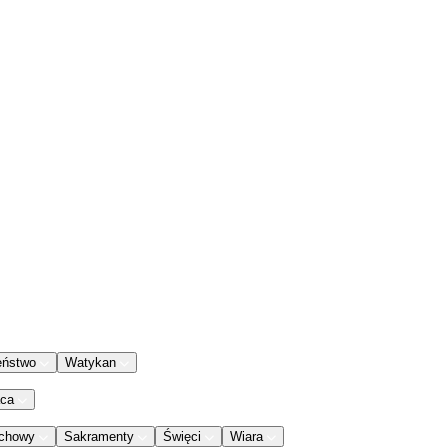
eństwo
Watykan
aca
chowy
Sakramenty
Święci
Wiara