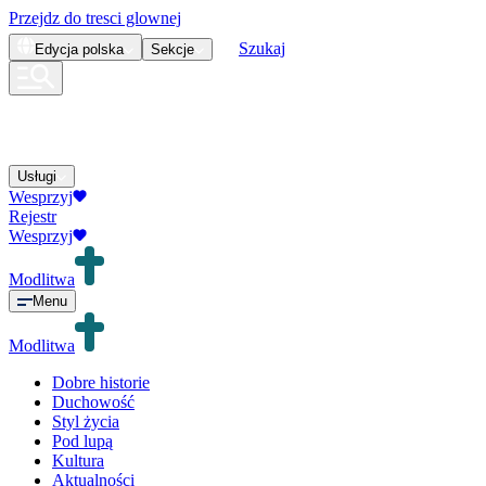
Przejdz do tresci glownej
Szukaj
Edycja
polska
Sekcje
Usługi
Wesprzyj
Rejestr
Wesprzyj
Modlitwa
Menu
Modlitwa
Dobre historie
Duchowość
Styl życia
Pod lupą
Kultura
Aktualności