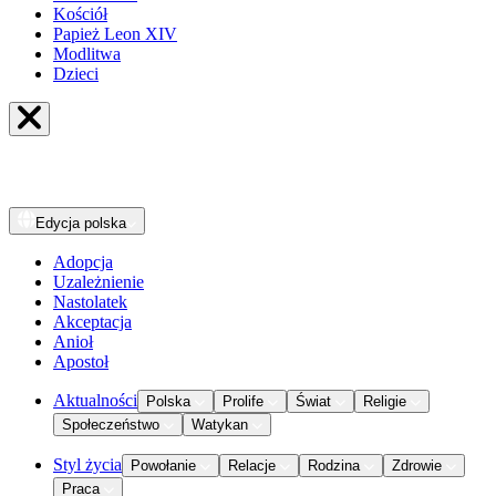
Kościół
Papież Leon XIV
Modlitwa
Dzieci
Edycja
polska
Adopcja
Uzależnienie
Nastolatek
Akceptacja
Anioł
Apostoł
Aktualności
Polska
Prolife
Świat
Religie
Społeczeństwo
Watykan
Styl życia
Powołanie
Relacje
Rodzina
Zdrowie
Praca