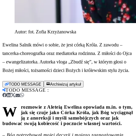
Autor:
fot. Zofia Krzyżanowska
Ewelina Salnik mówi o sobie, że jest córką Króla. Z zawodu –
tancerka-choreografka oraz mediatorka rodzinna. Z miłości do Ojca
– ewangelizatorka. Autorka vloga „Zbudź się”, w którym głosi o
Bożej miłości, tożsamości dzieci Bożych i królewskim stylu życia.
TODO MESSAGE
Archiwizuj artykuł
TODO MESSAGE
:
W
rozmowie z Aleteią Ewelina opowiada m.in. o tym,
jak się czuje jako Córka Króla, jak Bóg wyciągnął
ją z anoreksji i myśli samobójczych oraz jak
budować swoją kobiecość i poczucie własnej wartości.
– Bóg potrzebował mojej decyzji i mojego zaangażowania,