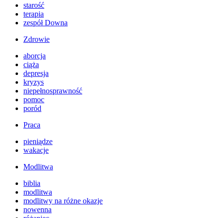
starość
terapia
zespół Downa
Zdrowie
aborcja
ciąża
depresja
kryzys
niepełnosprawność
pomoc
poród
Praca
pieniądze
wakacje
Modlitwa
biblia
modlitwa
modlitwy na różne okazje
nowenna