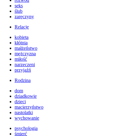
rozwód
seks
ślub
zaręczyny
Relacje
kobieta
kłótnia
małżeństwo
mężczyzna
miłość
narzeczeni
przyjaźń
Rodzina
dom
dziadkowie
dzieci
macierzyństwo
nastolatki
wychowanie
psychologia
śmierć