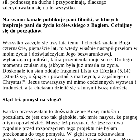
sił, podnoszą na duchu i przypominają, dlaczego
zdecydowałam się na to wszystko.
Na swoim kanale publikuje pani filmiki, w których
inspiruje pani do życia królewskiego z Bogiem. Cofnijmy
się do początków
.
Wszystko zaczęło się trzy lata temu. I chociaż znałam Boga
czternaście, piętnaście lat, to wtedy właśnie nastąpił przełom w
moim życiu i doświadczyłam Jego bezwarunkowej,
wybaczającej miłości, która przemieniła moje serce. Do tego
momentu czułam się, jakbym była już umarła za życia.
Doskonale ten stan oddaje fragment Listu do Efezjan (5,14):
„Zbudź się, o śpiący i powstań z martwych, a zajaśnieje ci
Chrystus!”. Jezus towarzyszy mi mimo codziennych wyzwań i
trudności, a ja chciałam dzielić się z innymi Bożą miłością.
Stąd też pomysł na vloga?
Bardzo przeżywałam to doświadczenie Bożej miłości i
poczułam, że jest ono tak głębokie, tak mnie nasyca, że pragnę
o tym opowiedzieć. Muszę też przyznać, że jeszcze dwa
tygodnie przed rozpoczęciem tego projektu nie byłam
przekonana do tego pomysłu. W głębi serca odczuwałam
jednak, że Bóg mnie do tego zaprasza. Powiedziałam: „Boże,