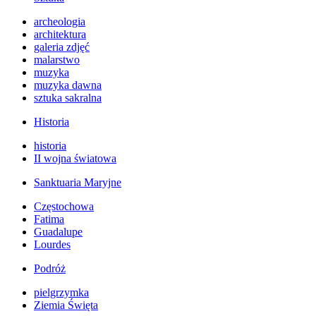
archeologia
architektura
galeria zdjęć
malarstwo
muzyka
muzyka dawna
sztuka sakralna
Historia
historia
II wojna światowa
Sanktuaria Maryjne
Częstochowa
Fatima
Guadalupe
Lourdes
Podróż
pielgrzymka
Ziemia Święta