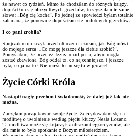
że nawet co tydzień. Mimo że chodziłam do różnych księży,
dopuściłam się obrzydliwych grzechów, to słyszałam te same
słowa: „Bóg cię kocha”. Po jednej ze spowiedzi byłam totalnie
załamana, że ponownie dopuściłam się podobnych grzechów.
I co pani zrobiła?
Spojrzałam na krzyż przed ołtarzem i czułam, jak Bóg mówi
do mojego serca: „Co mogę jeszcze dla ciebie zrobić?”.
Pomyślałam, że przecież Jezus umarł po to, abym mogła
zostać zbawiona, Bóg oddał to, co najcenniejsze, i jeszcze
pyta, co ja na to? Nie mieściło mi się to w głowie!
Życie Córki Króla
Nastąpił nagły przełom i świadomość, że dalej już tak nie
można.
Zaczęłam porządkować swoje życie. Zdecydowałam się na
modlitwę o uwolnienie według pięciu kluczy Neala Lozano.
Ta modlitwa może się kojarzyć z obrazami egzorcyzmów, ale
dla mnie to było spotkanie z Bożym miłosierdziem.
Wypowiadałam na głos, jakie chcę podjąć decyzje, komu