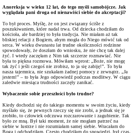
Anoreksja w wieku 12 lat, do tego myśli samobójcze. Jak
wyglądała pani droga od nienawiści siebie do akceptacji?
To był proces. Myślę, że on jest związany ściśle z
poszukiwaniem, które nadal trwa. Od dziecka chodziłam do
kościoła, ale bardziej to była tradycja. Nie miałam aż tak
bliskiej relacji z Bogiem, abym mogła do Niego mówić tak od
serca. W wieku dwunastu lat trudne okoliczności rodzinne
spowodowały, że doszłam do wniosku, że nie chcę tak dalej
żyć. I wtedy zaczęłam z Nim tak szczerze rozmawiać. Nie
była to piękna rozmowa. Mówiłam wprost: „Boże, nie mogę
tak żyć i jeśli czegoś nie zrobisz, to ja się zabiję!”. To była
nasza tajemnica, nie szukałam żadnej pomocy z zewnątrz. „Ja
jestem!” – to była Jego odpowiedź podczas modlitwy. W ciągu
zaledwie miesiąca trudności zaczęły zanikać.
Wybaczenie sobie przeszłości było trudne?
Kiedy dochodzi się do takiego momentu w swoim życiu, kiedy
myślało się, że pewnych rzeczy się nie zrobi, a jednak się je
zrobiło, to człowiek odczuwa rozczarowanie i zagubienie. Tak
było ze mną. Był taki moment, że nie mogłam patrzeć na
siebie w lustrze i nie rozumiałam samej siebie. Wracałam do
Boga i odchodziłam. Często chodziłam do spowiedzi, był czas,