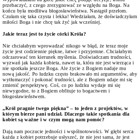
przebaczyć, z czego zrezygnować ze względu na Boga. Na
końcu była modlitwa błogosławieństwa. Nastąpił przełom.
Czułam się taka czysta i lekka! Wiedziałam, że doświadczyłam
miłości Boga i nie chcę tak żyć jak wcześniej.
Jakie teraz jest to życie córki Króla?
Nie chciałabym wprowadzać nikogo w błąd, że teraz moje
życie jest codziennie piękne, łatwe i przyjemne. Chciałabym
odczarować ten kierunek myślenia. Doświadczam trudności,
wyzwań jak każda kobieta, nawet ta, która nie jest wierząca i
nie spotkała jeszcze Boga. Ale życie z Bogiem nadaje mu
nową jakość. Po ludzku często brakowało mi argumentów, aby
wytłumaczyć i pokonać trudności, ale z Bogiem udaje mi się
zmienić perspektywę. Coś, co po ludzku wydaje mi się
niewygodne, to z Bogiem obfituje to bogactwem i
błogosławieństwem.
„Król pragnie twego piękna” – to jeden z projektów, w
którym bierze pani udział. Dlaczego takie spotkania dla
kobiet są ważne i w czym mogą nam pomóc?
Dają nam poczucie jedności i wspólnotowości. W głębi serca
każda z kobiet potrzebuje usłyszeć, że nie jest sama, że jest