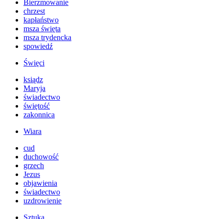
Bierzmowanie
chrzest
kapłaństwo
msza święta
msza trydencka
spowiedź
Święci
ksiądz
Maryja
świadectwo
świętość
zakonnica
Wiara
cud
duchowość
grzech
Jezus
objawienia
świadectwo
uzdrowienie
Sztuka