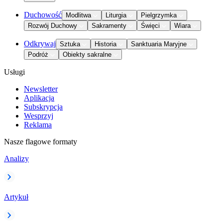
Duchowość
Modlitwa
Liturgia
Pielgrzymka
Rozwój Duchowy
Sakramenty
Święci
Wiara
Odkrywaj
Sztuka
Historia
Sanktuaria Maryjne
Podróż
Obiekty sakralne
Usługi
Newsletter
Aplikacja
Subskrypcja
Wesprzyj
Reklama
Nasze flagowe formaty
Analizy
Artykuł