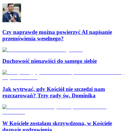
Czy naprawdę można powierzyć AI napisanie
przemówienia weselnego?
Duchowość nienawiści do samego siebie
Jak wytrwać, gdy Kościół nie szczędzi nam
rozczarowań? Trzy rady św. Dominika
W Kościele zostałam skrzywdzona, w Kościele
doznaję uzdrowienia