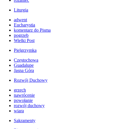
różaniec
Liturgia
adwent
Eucharystia
komentarz do Pisma
pogrzeb
Wielki Post
Pielgrzymka
Częstochowa
Guadalupe
Jasna Góra
Rozwój Duchowy
grzech
nawrócenie
powołanie
rozwój duchowy
wiara
Sakramenty