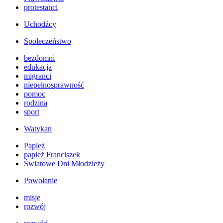
protestanci
Uchodźcy
Społeczeństwo
bezdomni
edukacja
migranci
niepełnosprawność
pomoc
rodzina
sport
Watykan
Papież
papież Franciszek
Światowe Dni Młodzieży
Powołanie
misje
rozwój