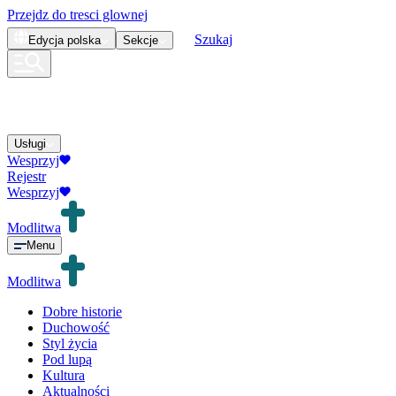
Przejdz do tresci glownej
Szukaj
Edycja
polska
Sekcje
Usługi
Wesprzyj
Rejestr
Wesprzyj
Modlitwa
Menu
Modlitwa
Dobre historie
Duchowość
Styl życia
Pod lupą
Kultura
Aktualności