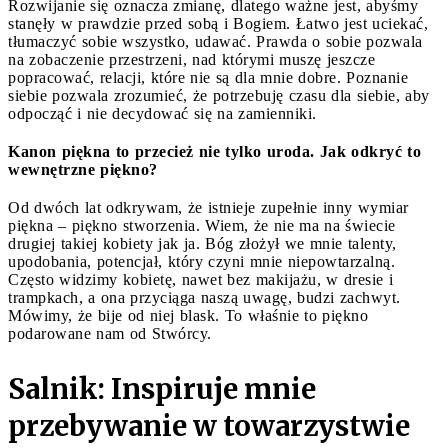
Rozwijanie się oznacza zmianę, dlatego ważne jest, abyśmy
stanęły w prawdzie przed sobą i Bogiem. Łatwo jest uciekać,
tłumaczyć sobie wszystko, udawać. Prawda o sobie pozwala
na zobaczenie przestrzeni, nad którymi muszę jeszcze
popracować, relacji, które nie są dla mnie dobre. Poznanie
siebie pozwala zrozumieć, że potrzebuję czasu dla siebie, aby
odpocząć i nie decydować się na zamienniki.
Kanon piękna to przecież nie tylko uroda. Jak odkryć to
wewnętrzne piękno?
Od dwóch lat odkrywam, że istnieje zupełnie inny wymiar
piękna – piękno stworzenia. Wiem, że nie ma na świecie
drugiej takiej kobiety jak ja. Bóg złożył we mnie talenty,
upodobania, potencjał, który czyni mnie niepowtarzalną.
Często widzimy kobietę, nawet bez makijażu, w dresie i
trampkach, a ona przyciąga naszą uwagę, budzi zachwyt.
Mówimy, że bije od niej blask. To właśnie to piękno
podarowane nam od Stwórcy.
Salnik: Inspiruje mnie
przebywanie w towarzystwie