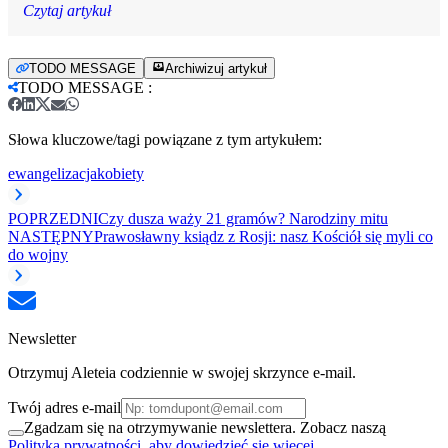
Czytaj artykuł
TODO MESSAGE
Archiwizuj artykuł
TODO MESSAGE
:
Słowa kluczowe/tagi powiązane z tym artykułem:
ewangelizacja
kobiety
POPRZEDNI
Czy dusza waży 21 gramów? Narodziny mitu
NASTĘPNY
Prawosławny ksiądz z Rosji: nasz Kościół się myli co
do wojny
Newsletter
Otrzymuj Aleteia codziennie w swojej skrzynce e-mail.
Twój adres e-mail
Zgadzam się na otrzymywanie newslettera. Zobacz naszą
Polityka prywatności, aby dowiedzieć się więcej.