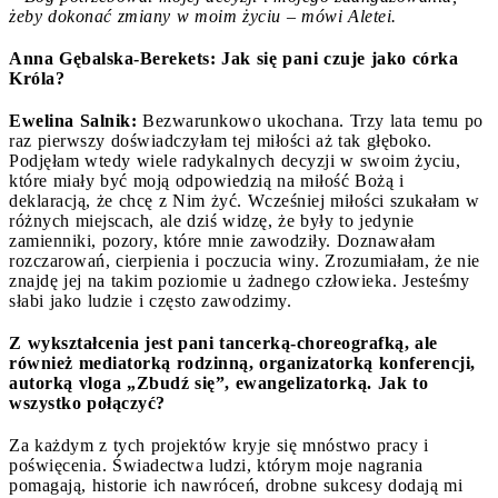
żeby dokonać zmiany w moim życiu – mówi Aletei.
Anna Gębalska-Berekets: Jak się pani czuje jako córka
Króla?
Ewelina Salnik:
Bezwarunkowo ukochana. Trzy lata temu po
raz pierwszy doświadczyłam tej miłości aż tak głęboko.
Podjęłam wtedy wiele radykalnych decyzji w swoim życiu,
które miały być moją odpowiedzią na miłość Bożą i
deklaracją, że chcę z Nim żyć. Wcześniej miłości szukałam w
różnych miejscach, ale dziś widzę, że były to jedynie
zamienniki, pozory, które mnie zawodziły. Doznawałam
rozczarowań, cierpienia i poczucia winy. Zrozumiałam, że nie
znajdę jej na takim poziomie u żadnego człowieka. Jesteśmy
słabi jako ludzie i często zawodzimy.
Z wykształcenia jest pani tancerką-choreografką, ale
również mediatorką rodzinną, organizatorką konferencji,
autorką vloga „Zbudź się”, ewangelizatorką. Jak to
wszystko połączyć?
Za każdym z tych projektów kryje się mnóstwo pracy i
poświęcenia. Świadectwa ludzi, którym moje nagrania
pomagają, historie ich nawróceń, drobne sukcesy dodają mi