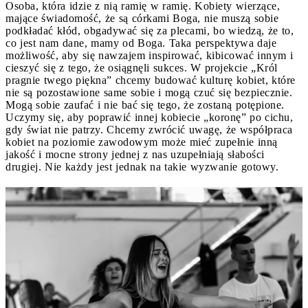
Osoba, która idzie z nią ramię w ramię. Kobiety wierzące,
mające świadomość, że są córkami Boga, nie muszą sobie
podkładać kłód, obgadywać się za plecami, bo wiedzą, że to,
co jest nam dane, mamy od Boga. Taka perspektywa daje
możliwość, aby się nawzajem inspirować, kibicować innym i
cieszyć się z tego, że osiągnęli sukces. W projekcie „Król
pragnie twego piękna” chcemy budować kulturę kobiet, które
nie są pozostawione same sobie i mogą czuć się bezpiecznie.
Mogą sobie zaufać i nie bać się tego, że zostaną potępione.
Uczymy się, aby poprawić innej kobiecie „koronę” po cichu,
gdy świat nie patrzy. Chcemy zwrócić uwagę, że współpraca
kobiet na poziomie zawodowym może mieć zupełnie inną
jakość i mocne strony jednej z nas uzupełniają słabości
drugiej. Nie każdy jest jednak na takie wyzwanie gotowy.