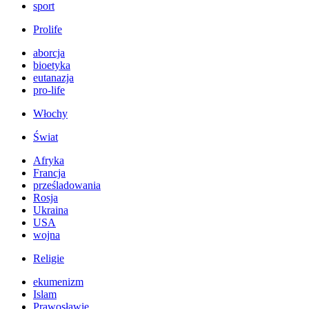
sport
Prolife
aborcja
bioetyka
eutanazja
pro-life
Włochy
Świat
Afryka
Francja
prześladowania
Rosja
Ukraina
USA
wojna
Religie
ekumenizm
Islam
Prawosławie