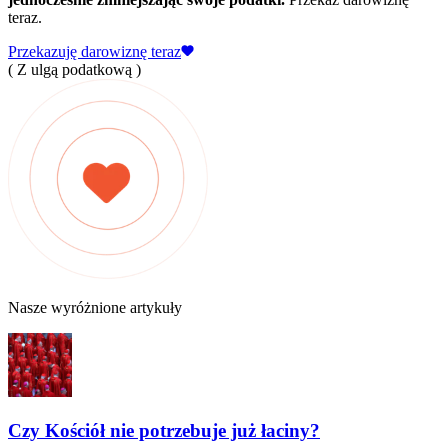
teraz.
Przekazuję darowiznę teraz
( Z ulgą podatkową )
Nasze wyróżnione artykuły
Czy Kościół nie potrzebuje już łaciny?