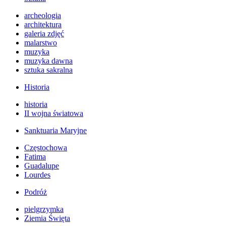
archeologia
architektura
galeria zdjęć
malarstwo
muzyka
muzyka dawna
sztuka sakralna
Historia
historia
II wojna światowa
Sanktuaria Maryjne
Częstochowa
Fatima
Guadalupe
Lourdes
Podróż
pielgrzymka
Ziemia Święta