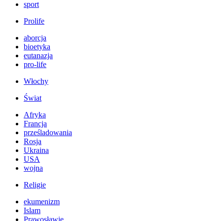
sport
Prolife
aborcja
bioetyka
eutanazja
pro-life
Włochy
Świat
Afryka
Francja
prześladowania
Rosja
Ukraina
USA
wojna
Religie
ekumenizm
Islam
Prawosławie