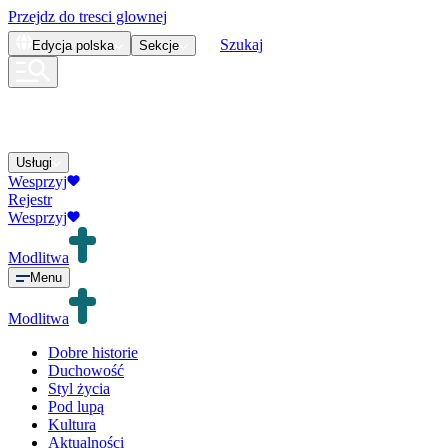
Przejdz do tresci glownej
Szukaj
Edycja
polska
Sekcje
Usługi
Wesprzyj
Rejestr
Wesprzyj
Modlitwa
Menu
Modlitwa
Dobre historie
Duchowość
Styl życia
Pod lupą
Kultura
Aktualności