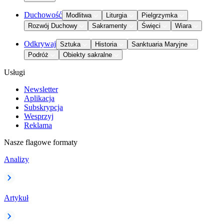
Duchowość
Modlitwa
Liturgia
Pielgrzymka
Rozwój Duchowy
Sakramenty
Święci
Wiara
Odkrywaj
Sztuka
Historia
Sanktuaria Maryjne
Podróż
Obiekty sakralne
Usługi
Newsletter
Aplikacja
Subskrypcja
Wesprzyj
Reklama
Nasze flagowe formaty
Analizy
Artykuł