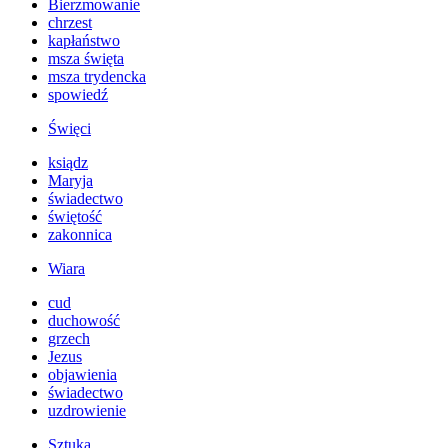
Bierzmowanie
chrzest
kapłaństwo
msza święta
msza trydencka
spowiedź
Święci
ksiądz
Maryja
świadectwo
świętość
zakonnica
Wiara
cud
duchowość
grzech
Jezus
objawienia
świadectwo
uzdrowienie
Sztuka