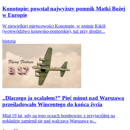
Konotopie: powstał najwyższy pomnik Matki Bożej
w Europie
W niewielkiej miejscowości Konotopie, w gminie Kikół
(województwo kujawsko-pomorskie), tuż przy drodze...
historia
„Dlaczego ja ocalałem?” Pięć minut nad Warszawą
prześladowało Wincentego do końca życia
Miał 19 lat, gdy na jego oczach bombowiec z przyjaciółmi na
pokładzie zamienił się nad walczącą Warszawą w...