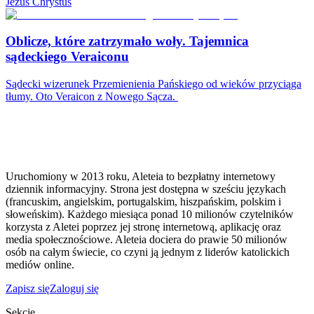
Jezus Chrystus
Oblicze, które zatrzymało woły. Tajemnica
sądeckiego Veraiconu
Sądecki wizerunek Przemienienia Pańskiego od wieków przyciąga
tłumy. Oto Veraicon z Nowego Sącza.
Uruchomiony w 2013 roku, Aleteia to bezpłatny internetowy
dziennik informacyjny. Strona jest dostępna w sześciu językach
(francuskim, angielskim, portugalskim, hiszpańskim, polskim i
słoweńskim). Każdego miesiąca ponad 10 milionów czytelników
korzysta z Aletei poprzez jej stronę internetową, aplikację oraz
media społecznościowe. Aleteia dociera do prawie 50 milionów
osób na całym świecie, co czyni ją jednym z liderów katolickich
mediów online.
Zapisz się
Zaloguj się
Sekcje