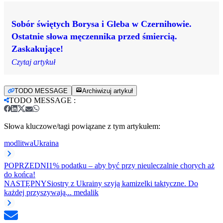
Sobór świętych Borysa i Gleba w Czernihowie.
Ostatnie słowa męczennika przed śmiercią.
Zaskakujące!
Czytaj artykuł
TODO MESSAGE
Archiwizuj artykuł
TODO MESSAGE
:
Słowa kluczowe/tagi powiązane z tym artykułem:
modlitwa
Ukraina
POPRZEDNI
1% podatku – aby być przy nieuleczalnie chorych aż
do końca!
NASTĘPNY
Siostry z Ukrainy szyją kamizelki taktyczne. Do
każdej przyszywają... medalik