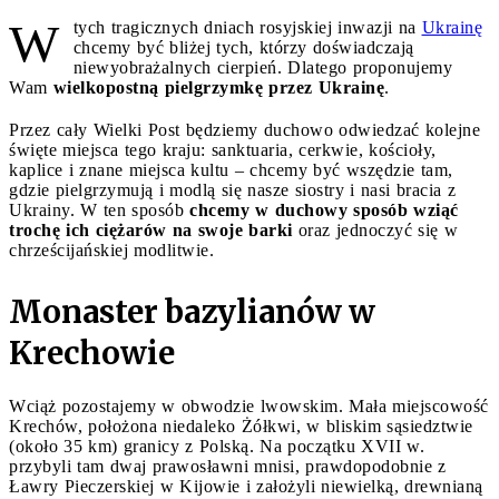
W
tych tragicznych dniach rosyjskiej inwazji na
Ukrainę
chcemy być bliżej tych, którzy doświadczają
niewyobrażalnych cierpień. Dlatego proponujemy
Wam
wielkopostną pielgrzymkę przez Ukrainę
.
Przez cały Wielki Post będziemy duchowo odwiedzać kolejne
święte miejsca tego kraju: sanktuaria, cerkwie, kościoły,
kaplice i znane miejsca kultu – chcemy być wszędzie tam,
gdzie pielgrzymują i modlą się nasze siostry i nasi bracia z
Ukrainy. W ten sposób
chcemy w duchowy sposób wziąć
trochę ich ciężarów na swoje barki
oraz jednoczyć się w
chrześcijańskiej modlitwie.
Monaster bazylianów w
Krechowie
Wciąż pozostajemy w obwodzie lwowskim. Mała miejscowość
Krechów, położona niedaleko Żółkwi, w bliskim sąsiedztwie
(około 35 km) granicy z Polską. Na początku XVII w.
przybyli tam dwaj prawosławni mnisi, prawdopodobnie z
Ławry Pieczerskiej w Kijowie i założyli niewielką, drewnianą