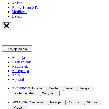
Kościół
Papież Leon XIV
Modlitwa
Dzieci
Edycja
polska
Adopcja
Uzależnienie
Nastolatek
Akceptacja
Anioł
Apostoł
Aktualności
Polska
Prolife
Świat
Religie
Społeczeństwo
Watykan
Styl życia
Powołanie
Relacje
Rodzina
Zdrowie
Praca