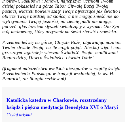
Piotrowi, Jakubowi i Janowi, najlepszym uczniom Twoim
dzisiaj pokazałeś na górze Tabor Chwałę Bożej Twojej
postaci, widzieli bowiem szaty Twoje błyszczące jak światło i
oblicze Twoje bardziej od słońca, a nie mogąc znieść nie do
wytrzymania Twojej jasności, na ziemię padli nie mogąc
patrzeć, głos bowiem słyszeli świadczący z wysoka: Oto Syn
mój umiłowany, który przyszedł na świat zbawić człowieka.
Przemieniłeś się na górze, Chryste Boże, objawiając uczniom
Twoim chwałę Twoją, na ile mogli pojąć. Niechaj więc i nam
grzesznym zajaśnieje wieczna Światłość Twoja, modlitwami
Bogurodzicy, Dawco Światłości, chwała Tobie!
(fragment nabożeństwa wielkich nieszporów w wigilię święta
Przemienienia Pańskiego w tradycji wschodniej, tł. ks. H.
Paprocki, za: liturgia.cerkiew.pl)
Katolicka katedra w Charkowie, rozstrzelany
ksiądz i piękna medytacja Benedykta XVI o Maryi
Czytaj artykuł