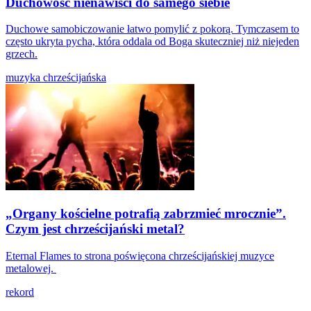
Duchowość nienawiści do samego siebie
Duchowe samobiczowanie łatwo pomylić z pokorą. Tymczasem to
często ukryta pycha, która oddala od Boga skuteczniej niż niejeden
grzech.
muzyka chrześcijańska
„Organy kościelne potrafią zabrzmieć mrocznie”.
Czym jest chrześcijański metal?
Eternal Flames to strona poświęcona chrześcijańskiej muzyce
metalowej.
rekord