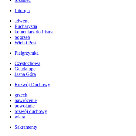
różaniec
Liturgia
adwent
Eucharystia
komentarz do Pisma
pogrzeb
Wielki Post
Pielgrzymka
Częstochowa
Guadalupe
Jasna Góra
Rozwój Duchowy
grzech
nawrócenie
powołanie
rozwój duchowy
wiara
Sakramenty