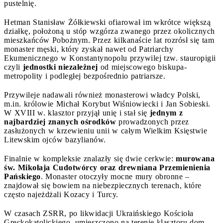
pustelnię.
Hetman Stanisław Żółkiewski ofiarował im wkrótce większą
działkę, położoną u stóp wzgórza zwanego przez okolicznych
mieszkańców Pobożnym. Przez kilkanaście lat rozrósł się tam
monaster męski, który zyskał nawet od Patriarchy
Ekumenicznego w Konstantynopolu przywilej tzw. stauropigii
czyli
jednostki niezależnej
od miejscowego biskupa-
metropolity i podległej bezpośrednio patriarsze.
Przywileje nadawali również monasterowi władcy Polski,
m.in. królowie Michał Korybut Wiśniowiecki i Jan Sobieski.
W XVIII w. klasztor przyjął unię i stał się
jednym z
najbardziej znanych ośrodków
prowadzonych przez
zasłużonych w krzewieniu unii w całym Wielkim Księstwie
Litewskim ojców bazylianów.
Finalnie w kompleksie znalazły się dwie cerkwie:
murowana
św. Mikołaja Cudotwórcy oraz drewniana Przemienienia
Pańskiego
. Monaster otoczyły mocne mury obronne –
znajdował się bowiem na niebezpiecznych terenach, które
często najeżdżali Kozacy i Turcy.
W czasach ZSRR, po likwidacji Ukraińskiego Kościoła
Greckokatolickiego, umieszczono na terenie klasztoru dom