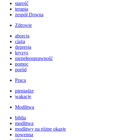
starość
terapia
zespół Downa
Zdrowie
aborcja
ciąża
depresja
kryzys
niepełnosprawność
pomoc
poród
Praca
pieniądze
wakacje
Modlitwa
biblia
modlitwa
modlitwy na różne okazje
nowenna