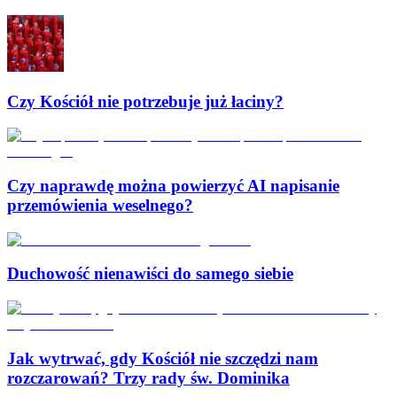
Czy Kościół nie potrzebuje już łaciny?
Czy naprawdę można powierzyć AI napisanie
przemówienia weselnego?
Duchowość nienawiści do samego siebie
Jak wytrwać, gdy Kościół nie szczędzi nam
rozczarowań? Trzy rady św. Dominika