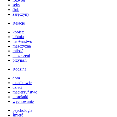
rozwód
seks
ślub
zaręczyny
Relacje
kobieta
kłótnia
małżeństwo
mężczyzna
miłość
narzeczeni
przyjaźń
Rodzina
dom
dziadkowie
dzieci
macierzyństwo
nastolatki
wychowanie
psychologia
śmierć