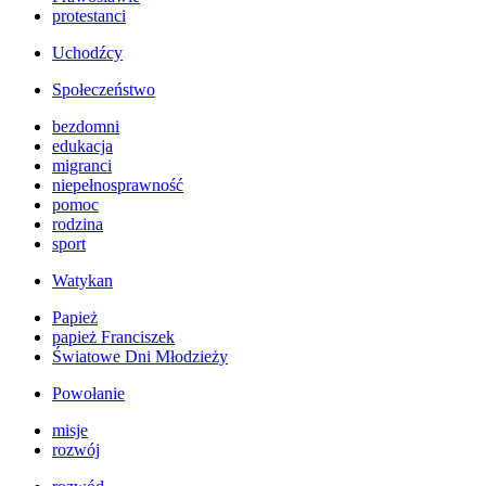
protestanci
Uchodźcy
Społeczeństwo
bezdomni
edukacja
migranci
niepełnosprawność
pomoc
rodzina
sport
Watykan
Papież
papież Franciszek
Światowe Dni Młodzieży
Powołanie
misje
rozwój