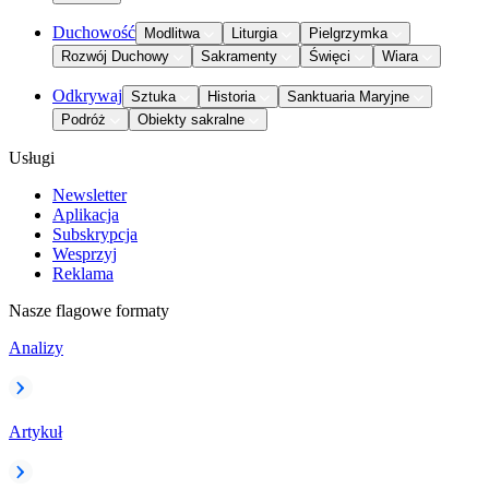
Duchowość
Modlitwa
Liturgia
Pielgrzymka
Rozwój Duchowy
Sakramenty
Święci
Wiara
Odkrywaj
Sztuka
Historia
Sanktuaria Maryjne
Podróż
Obiekty sakralne
Usługi
Newsletter
Aplikacja
Subskrypcja
Wesprzyj
Reklama
Nasze flagowe formaty
Analizy
Artykuł