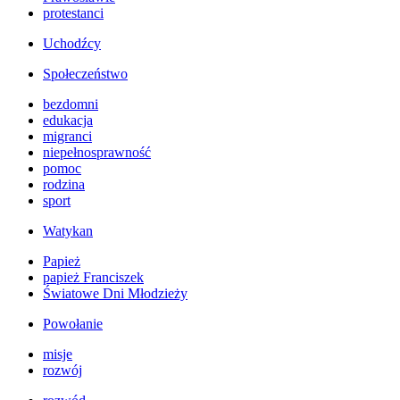
protestanci
Uchodźcy
Społeczeństwo
bezdomni
edukacja
migranci
niepełnosprawność
pomoc
rodzina
sport
Watykan
Papież
papież Franciszek
Światowe Dni Młodzieży
Powołanie
misje
rozwój