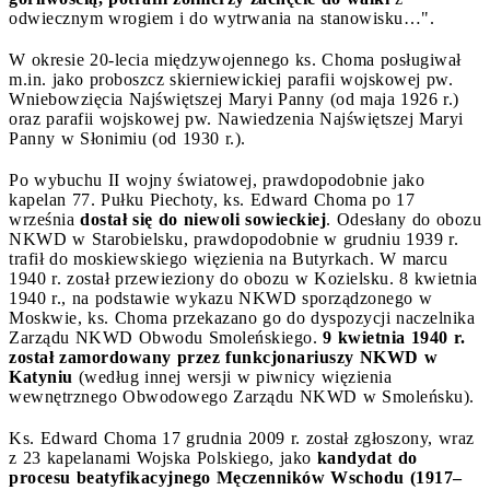
odwiecznym wrogiem i do wytrwania na stanowisku…".
W okresie 20-lecia międzywojennego ks. Choma posługiwał
m.in. jako proboszcz skierniewickiej parafii wojskowej pw.
Wniebowzięcia Najświętszej Maryi Panny (od maja 1926 r.)
oraz parafii wojskowej pw. Nawiedzenia Najświętszej Maryi
Panny w Słonimiu (od 1930 r.).
Po wybuchu II wojny światowej, prawdopodobnie jako
kapelan 77. Pułku Piechoty, ks. Edward Choma po 17
września
dostał się do niewoli sowieckiej
. Odesłany do obozu
NKWD w Starobielsku, prawdopodobnie w grudniu 1939 r.
trafił do moskiewskiego więzienia na Butyrkach. W marcu
1940 r. został przewieziony do obozu w Kozielsku. 8 kwietnia
1940 r., na podstawie wykazu NKWD sporządzonego w
Moskwie, ks. Choma przekazano go do dyspozycji naczelnika
Zarządu NKWD Obwodu Smoleńskiego.
9 kwietnia 1940 r.
został zamordowany przez funkcjonariuszy NKWD w
Katyniu
(według innej wersji w piwnicy więzienia
wewnętrznego Obwodowego Zarządu NKWD w Smoleńsku).
Ks. Edward Choma 17 grudnia 2009 r. został zgłoszony, wraz
z 23 kapelanami Wojska Polskiego, jako
kandydat do
procesu beatyfikacyjnego Męczenników Wschodu (1917–