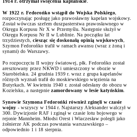
1914 r. otrzymał święcenia kapłańskie
.
W 1922 r. Fedorońko wstąpił do Wojska Polskiego
,
rozpoczynając posługę jako prawosławny kapelan wojskowy.
Został wówczas szefem duszpasterstwa prawosławnego w
Okręgu Korpusu Nr X w Przemyślu. Następnie służył w
Okręgu Korpusu Nr II w Lublinie. Na początku lat
trzydziestych,
ciesząc się doskonałą opinią wojskowych
,
Szymon Fedorońko trafił w ramach awansu (wraz z żoną i
synami) do Warszawy.
Po rozpoczęciu II wojny światowej, płk. Fedorońko został
aresztowany przez NKWD i umieszczony w obozie w
Starobielsku. 24 grudnia 1939 r. wraz z grupa kapelanów
różnych wyznań trafił do moskiewskiego więzienia na
Butyrkach. W kwietniu 1940 r. został odesłany do obozu w
Kozielsku, a następnie
zamordowany w lesie katyńskim
.
Synowie Szymona Fedorońki również zginęli w czasie
wojny
- wszyscy w 1944 r. Najstarszy Aleksander walczył w
300. Dywizjonie RAF i zginął w czasie lotu bojowego w
rejonie Mannheim. Młodsi Orest i Wiaczesław polegli jako
żołnierze AK podczas powstania warszawskiego –
odpowiednio 1 i 18 sierpnia.