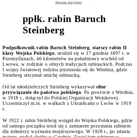
Muzeum Katyńskie
ppłk. rabin Baruch
1
Steinberg
Podpułkownik rabin Baruch Steinberg
,
starszy rabin II
klasy Wojska Polskiego
, urodził się w 17 grudnia 1897 r. w
Przemyślanach, 46 kilometrów na południowy wschód od
Lwowa, w rodzinie o silnych tradycjach rabinackich. Podczas
I wojny światowej rodzina przeniosła się do Wiednia, gdzie
Steinberg otrzymał smichę rabinacką.
Od lat młodzieńczych Steinberg wykazywał
silne
przywiązanie do państwa polskiego
. Po powrocie z Wiednia,
w 1918 r., dołączył do Polskiej Organizacji Wojskowej.
Uczestniczył m.in. w walkach z Ukraińcami o Lwów w 1919
r.
W 1922 r. rabin Steinberg wstąpił do Wojska Polskiego, gdzie
od samego początku nosił się z zamiarem pozostania rabinem
dla żołnierzy wyznania mojżeszowego. W 1928 r., po zdaniu
matury, podjął służbę w Grodnie. Został tam rabinem w