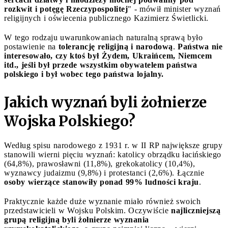
rozkwit i potęgę Rzeczypospolitej
" - mówił minister wyznań
religijnych i oświecenia publicznego Kazimierz Świetlicki.
W tego rodzaju uwarunkowaniach naturalną sprawą było
postawienie na
tolerancję religijną i narodową
.
Państwa nie
interesowało, czy ktoś był Żydem, Ukraińcem, Niemcem
itd., jeśli był przede wszystkim obywatelem państwa
polskiego i był wobec tego państwa lojalny.
Jakich wyznań byli żołnierze
Wojska Polskiego?
Według spisu narodowego z 1931 r. w II RP największe grupy
stanowili wierni pięciu wyznań: katolicy obrządku łacińskiego
(64,8%), prawosławni (11,8%), grekokatolicy (10,4%),
wyznawcy judaizmu (9,8%) i protestanci (2,6%). Łącznie
osoby wierzące stanowiły ponad 99% ludności kraju
.
Praktycznie każde duże wyznanie miało również swoich
przedstawicieli w Wojsku Polskim. Oczywiście
najliczniejszą
grupą religijną byli żołnierze wyznania