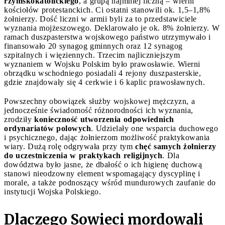
rzymskokatolickiego
, a grupą najmniej liczną – wierni
kościołów protestanckich. Ci ostatni stanowili ok. 1,5–1,8%
żołnierzy. Dość liczni w armii byli za to przedstawiciele
wyznania mojżeszowego. Deklarowało je ok. 8% żołnierzy. W
ramach duszpasterstwa wojskowego państwo utrzymywało i
finansowało 20 synagog gminnych oraz 12 synagog
szpitalnych i więziennych. Trzecim najliczniejszym
wyznaniem w Wojsku Polskim było prawosławie. Wierni
obrządku wschodniego posiadali 4 rejony duszpasterskie,
gdzie znajdowały się 4 cerkwie i 6 kaplic prawosławnych.
Powszechny obowiązek służby wojskowej mężczyzn, a
jednocześnie świadomość różnorodności ich wyznania,
zrodziły
konieczność utworzenia odpowiednich
ordynariatów polowych
. Udzielały one wsparcia duchowego
i psychicznego, dając żołnierzom możliwość praktykowania
wiary. Dużą rolę odgrywała przy tym
chęć samych żołnierzy
do uczestniczenia w praktykach religijnych
. Dla
dowództwa było jasne, że dbałość o ich higienę duchową
stanowi nieodzowny element wspomagający dyscyplinę i
morale, a także podnoszący wśród mundurowych zaufanie do
instytucji Wojska Polskiego.
Dlaczego Sowieci mordowali