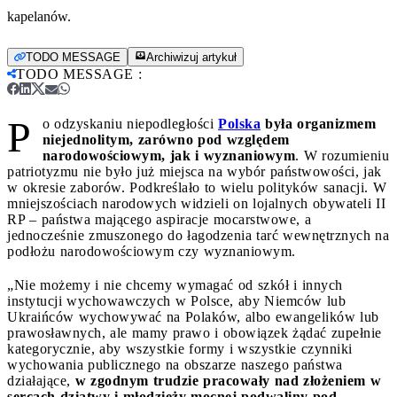
kapelanów.
TODO MESSAGE
Archiwizuj artykuł
TODO MESSAGE
:
P
o odzyskaniu niepodległości
Polska
była organizmem
niejednolitym, zarówno pod względem
narodowościowym, jak i wyznaniowym
. W rozumieniu
patriotyzmu nie było już miejsca na wybór państwowości, jak
w okresie zaborów. Podkreślało to wielu polityków sanacji. W
mniejszościach narodowych widzieli on lojalnych obywateli II
RP – państwa mającego aspiracje mocarstwowe, a
jednocześnie zmuszonego do łagodzenia tarć wewnętrznych na
podłożu narodowościowym czy wyznaniowym.
„Nie możemy i nie chcemy wymagać od szkół i innych
instytucji wychowawczych w Polsce, aby Niemców lub
Ukraińców wychowywać na Polaków, albo ewangelików lub
prawosławnych, ale mamy prawo i obowiązek żądać zupełnie
kategorycznie, aby wszystkie formy i wszystkie czynniki
wychowania publicznego na obszarze naszego państwa
działające,
w zgodnym trudzie pracowały nad złożeniem w
sercach dziatwy i młodzieży mocnej podwaliny pod