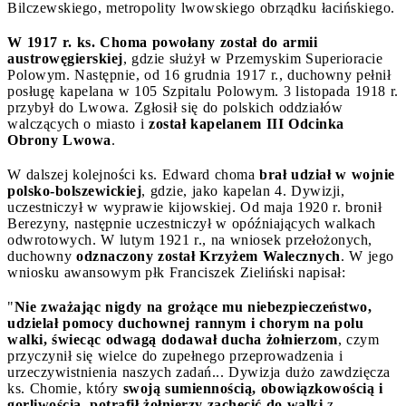
Bilczewskiego, metropolity lwowskiego obrządku łacińskiego.
W 1917 r. ks. Choma powołany został do armii
austrowęgierskiej
, gdzie służył w Przemyskim Superioracie
Polowym. Następnie, od 16 grudnia 1917 r., duchowny pełnił
posługę kapelana w 105 Szpitalu Polowym. 3 listopada 1918 r.
przybył do Lwowa. Zgłosił się do polskich oddziałów
walczących o miasto i
został kapelanem III Odcinka
Obrony Lwowa
.
W dalszej kolejności ks. Edward choma
brał udział w wojnie
polsko-bolszewickiej
, gdzie, jako kapelan 4. Dywizji,
uczestniczył w wyprawie kijowskiej. Od maja 1920 r. bronił
Berezyny, następnie uczestniczył w opóźniających walkach
odwrotowych. W lutym 1921 r., na wniosek przełożonych,
duchowny
odznaczony został Krzyżem Walecznych
. W jego
wniosku awansowym płk Franciszek Zieliński napisał:
"
Nie zważając nigdy na grożące mu niebezpieczeństwo,
udzielał pomocy duchownej rannym i chorym na polu
walki, świecąc odwagą dodawał ducha żołnierzom
, czym
przyczynił się wielce do zupełnego przeprowadzenia i
urzeczywistnienia naszych zadań... Dywizja dużo zawdzięcza
ks. Chomie, który
swoją sumiennością, obowiązkowością i
gorliwością, potrafił żołnierzy zachęcić do walki
z