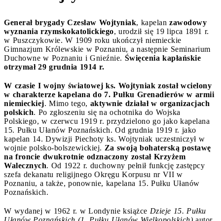
Generał brygady Czesław Wojtyniak
, kapelan
zawodowy
wyznania rzymskokatolickiego
, urodził się 19 lipca 1891 r.
w Puszczykowie. W 1909 roku ukończył niemieckie
Gimnazjum Królewskie w Poznaniu, a następnie Seminarium
Duchowne w Poznaniu i Gnieźnie.
Święcenia kapłańskie
otrzymał 29 grudnia 1914 r.
W czasie I wojny światowej ks. Wojtyniak został wcielony
w charakterze kapelana do 7. Pułku Grenadierów w armii
niemieckiej
. Mimo tego,
aktywnie działał w organizacjach
polskich
. Po zgłoszeniu się na ochotnika do Wojska
Polskiego, w czerwcu 1919 r. przydzielono go jako kapelana
15. Pułku Ułanów Poznańskich. Od grudnia 1919 r. jako
kapelan 14. Dywizji Piechoty ks. Wojtyniak uczestniczył w
wojnie polsko-bolszewickiej.
Za swoją bohaterską postawę
na froncie dwukrotnie odznaczony został Krzyżem
Walecznych
. Od 1922 r. duchowny pełnił funkcję zastępcy
szefa dekanatu religijnego Okręgu Korpusu nr VII w
Poznaniu, a także, ponownie, kapelana 15. Pułku Ułanów
Poznańskich.
W wydanej w 1962 r. w Londynie książce
Dzieje 15. Pułku
Ułanów Poznańskich (1. Pułku Ułanów Wielkopolskich)
autor