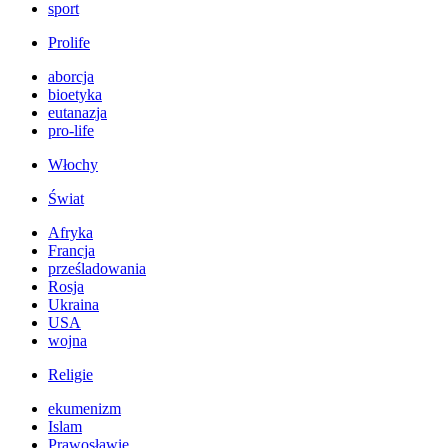
sport
Prolife
aborcja
bioetyka
eutanazja
pro-life
Włochy
Świat
Afryka
Francja
prześladowania
Rosja
Ukraina
USA
wojna
Religie
ekumenizm
Islam
Prawosławie