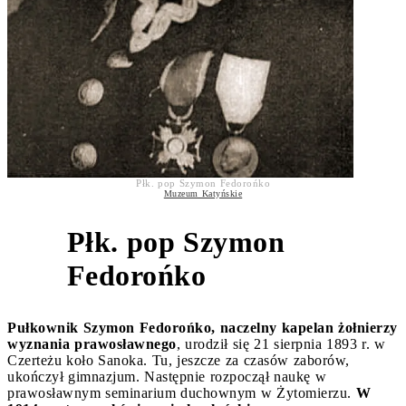
Płk. pop Szymon Fedorońko
Muzeum Katyńskie
Płk. pop Szymon
3
Fedorońko
Pułkownik Szymon Fedorońko, naczelny kapelan żołnierzy
wyznania prawosławnego
, urodził się 21 sierpnia 1893 r. w
Czerteżu koło Sanoka. Tu, jeszcze za czasów zaborów,
ukończył gimnazjum. Następnie rozpoczął naukę w
prawosławnym seminarium duchownym w Żytomierzu.
W