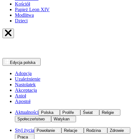
Kościół
Papież Leon XIV
Modlitwa
Dzieci
Edycja
polska
Adopcja
Uzależnienie
Nastolatek
Akceptacja
Anioł
Apostoł
Aktualności
Polska
Prolife
Świat
Religie
Społeczeństwo
Watykan
Styl życia
Powołanie
Relacje
Rodzina
Zdrowie
Praca