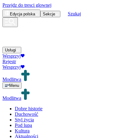
Przejdz do tresci glownej
Szukaj
Edycja
polska
Sekcje
Usługi
Wesprzyj
Rejestr
Wesprzyj
Modlitwa
Menu
Modlitwa
Dobre historie
Duchowość
Styl życia
Pod lupą
Kultura
Aktualności