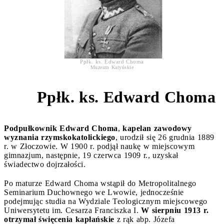
Ppłk. ks. Edward Choma
Muzeum Katyńskie
Ppłk. ks. Edward Choma
2
Podpułkownik Edward Choma
,
kapelan zawodowy
wyznania rzymskokatolickiego
, urodził się 26 grudnia 1889
r. w Złoczowie. W 1900 r. podjął naukę w miejscowym
gimnazjum, następnie, 19 czerwca 1909 r., uzyskał
świadectwo dojrzałości.
Po maturze Edward Choma wstąpił do Metropolitalnego
Seminarium Duchownego we Lwowie, jednocześnie
podejmując studia na Wydziale Teologicznym miejscowego
Uniwersytetu im. Cesarza Franciszka I.
W sierpniu 1913 r.
otrzymał święcenia kapłańskie
z rąk abp. Józefa