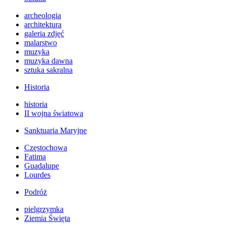
archeologia
architektura
galeria zdjęć
malarstwo
muzyka
muzyka dawna
sztuka sakralna
Historia
historia
II wojna światowa
Sanktuaria Maryjne
Częstochowa
Fatima
Guadalupe
Lourdes
Podróż
pielgrzymka
Ziemia Święta