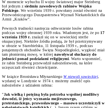
W momencie wybuchu II wojny światowej major Steinberg
był jednym z
siedmiu zawodowych rabinów Wojska
Polskiego
. We wrześniu 1939 r. powołany został również na
Przewodniczącego Duszpasterstwa Wyznań Niekatolickich dla
Armii „Kraków”.
Pewnych trudności nastręcza odtworzenie losów rabina
podczas wojny obronnej 1939 roku. Wiadomym jest, że po
17
września 1939 r.
znalazł się on w sowieckiej strefie
okupacyjnej. Niektóre źródła podają, że był przetrzymywany
w obozie w Starobielsku. 11 listopada 1939 r., podczas
potajemnych obchodów Święta Niepodległości, wygłosić miał
tam płomienną mowę, w której
nawoływał słuchaczy do
jedności ponad podziałami religijnymi
. Warto wspomnieć,
że rabin Steinberg przewodził nabożeństwom, na które
uczęszczali również chrześcijanie.
W książce Bronisława Młynarskiego
W niewoli sowieckiej
,
wydanej w Londynie w 1974 r. możemy znaleźć opis
nabożeństw z udziałem rabina:
"
Jak wielką i potężną była potrzeba wspólnej modlitwy
dowodzi, iż jeńcy wyznania mojżeszowego,
protestanckiego, prawosławnego – masowo uczestniczyli w
nabożeństwach katolickich
(...). Innym razem szliśmy w