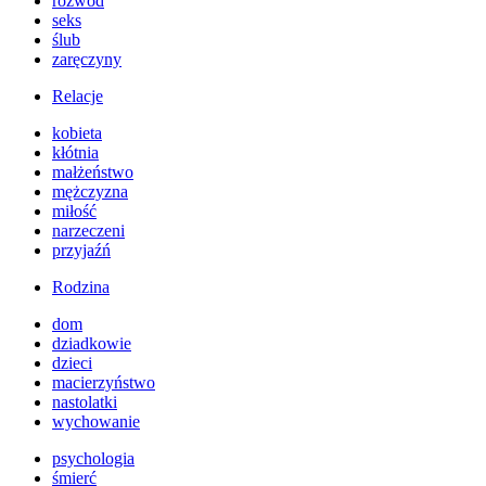
rozwód
seks
ślub
zaręczyny
Relacje
kobieta
kłótnia
małżeństwo
mężczyzna
miłość
narzeczeni
przyjaźń
Rodzina
dom
dziadkowie
dzieci
macierzyństwo
nastolatki
wychowanie
psychologia
śmierć