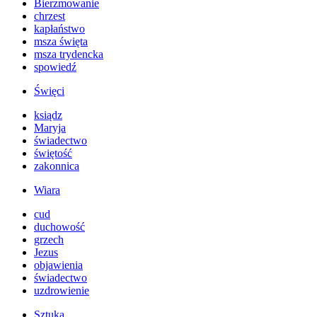
Bierzmowanie
chrzest
kapłaństwo
msza święta
msza trydencka
spowiedź
Święci
ksiądz
Maryja
świadectwo
świętość
zakonnica
Wiara
cud
duchowość
grzech
Jezus
objawienia
świadectwo
uzdrowienie
Sztuka