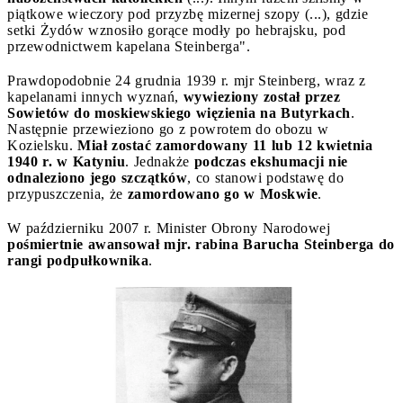
piątkowe wieczory pod przyzbę mizernej szopy (...), gdzie
setki Żydów wznosiło gorące modły po hebrajsku, pod
przewodnictwem kapelana Steinberga".
Prawdopodobnie 24 grudnia 1939 r. mjr Steinberg, wraz z
kapelanami innych wyznań,
wywieziony został przez
Sowietów do moskiewskiego więzienia na Butyrkach
.
Następnie przewieziono go z powrotem do obozu w
Kozielsku.
Miał zostać zamordowany 11 lub 12 kwietnia
1940 r. w Katyniu
. Jednakże
podczas ekshumacji nie
odnaleziono jego szczątków
, co stanowi podstawę do
przypuszczenia, że
zamordowano go w Moskwie
.
W październiku 2007 r. Minister Obrony Narodowej
pośmiertnie awansował mjr. rabina Barucha Steinberga do
rangi podpułkownika
.