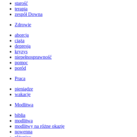
starość
terapia
zespół Downa
Zdrowie
aborcja
ciąża
depresja
kryzys
niepełnosprawność
pomoc
poród
Praca
pieniądze
wakacje
Modlitwa
biblia
modlitwa
modlitwy na różne okazje
nowenna