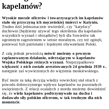
kapelanów?
Wysokie morale oficerów i towarzyszących im kapelanów
stało się przyczyną ich męczeńskiej śmierci w Katyniu.
Trudno dziś jednoznacznie stwierdzić, czy "katyńscy"
duchowni [będziemy używać tego określenia dla kapelanów
wszystkich wyznań i obrządków] byli dla Sowietów tak
ogromnym zagrożeniem w sensie moralnym, czy też zginęli,
ponieważ byli patriotami i lojalnymi obywatelami Polski.
Z całą jednak pewnością
mówić możemy o pewnym
zaplanowanym działaniu, uderzającym w kapelanów
Wojska Polskiego różnych wyznań
. Nieprzypadkowo
większość z nich zostało aresztowanych 24 grudnia 1939 r.
,
następnie zaś wywiezionych do więzienia moskiewskiego.
Być może za taką decyzją władzy sowieckiej stał strach z
powodu
dobroczynnego wpływu kapelanów na pozostałych
uwięzionych. Z relacji ocalałych z mordu możemy dowiedzieć
się, że
wielu kapelanów podtrzymywało na duchu i
dodawało siły polskim oficerom, w tak trudnym dla nich
momencie
.