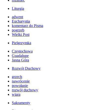
różaniec
Liturgia
adwent
Eucharystia
komentarz do Pisma
pogrzeb
Wielki Post
Pielgrzymka
Częstochowa
Guadalupe
Jasna Góra
Rozwój Duchowy
grzech
nawrócenie
powołanie
rozwój duchowy
wiara
Sakramenty