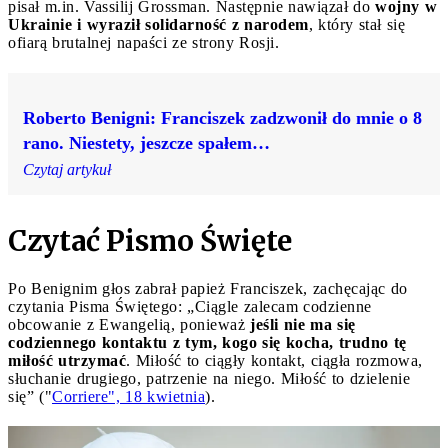
pisał m.in. Vassilij Grossman. Następnie nawiązał do
wojny w
Ukrainie i wyraził solidarność z narodem
, który stał się
ofiarą brutalnej napaści ze strony Rosji.
Roberto Benigni: Franciszek zadzwonił do mnie o 8
rano. Niestety, jeszcze spałem…
Czytaj artykuł
Czytać Pismo Święte
Po Benignim głos zabrał papież Franciszek, zachęcając do
czytania Pisma Świętego: „Ciągle zalecam codzienne
obcowanie z Ewangelią, ponieważ
jeśli nie ma się
codziennego kontaktu z tym, kogo się kocha, trudno tę
miłość utrzymać
. Miłość to ciągły kontakt, ciągła rozmowa,
słuchanie drugiego, patrzenie na niego. Miłość to dzielenie
się” ("
Corriere", 18 kwietnia
).