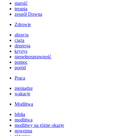
starość
terapia
zespół Downa
Zdrowie
aborcja
ciąża
depresja
kryzys
niepełnosprawność
pomoc
poród
Praca
pieniądze
wakacje
Modlitwa
biblia
modlitwa
modlitwy na różne okazje
nowenna