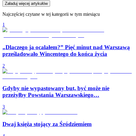
Załaduj więcej artykułów
Najczęściej czytane w tej kategorii w tym miesiącu
1
„Dlaczego ja ocalałem?” Pięć minut nad Warszawą
prześladowało Wincentego do końca życia
2
Gdyby nie wypastowany but, być może nie
przeżyłby Powstania Warszawskiego…
3
Dwaj księża stojący za Śródziemiem
4