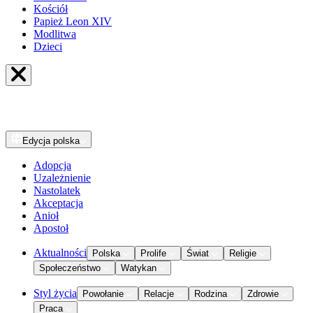
Kościół
Papież Leon XIV
Modlitwa
Dzieci
Edycja
polska
Adopcja
Uzależnienie
Nastolatek
Akceptacja
Anioł
Apostoł
Aktualności
Polska
Prolife
Świat
Religie
Społeczeństwo
Watykan
Styl życia
Powołanie
Relacje
Rodzina
Zdrowie
Praca