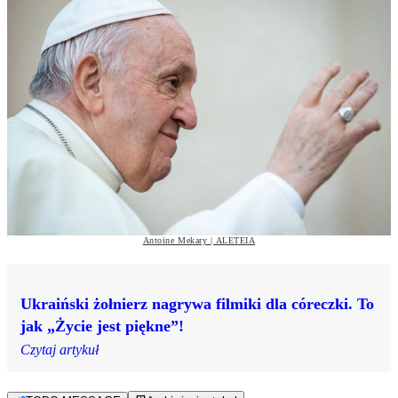
Antoine Mekary | ALETEIA
Ukraiński żołnierz nagrywa filmiki dla córeczki. To
jak „Życie jest piękne”!
Czytaj artykuł