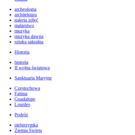
archeologia
architektura
galeria zdjęć
malarstwo
muzyka
muzyka dawna
sztuka sakralna
Historia
historia
II wojna światowa
Sanktuaria Maryjne
Częstochowa
Fatima
Guadalupe
Lourdes
Podróż
pielgrzymka
Ziemia Święta