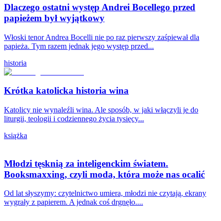
Dlaczego ostatni występ Andrei Bocellego przed
papieżem był wyjątkowy
Włoski tenor Andrea Bocelli nie po raz pierwszy zaśpiewał dla
papieża. Tym razem jednak jego występ przed...
historia
Krótka katolicka historia wina
Katolicy nie wynaleźli wina. Ale sposób, w jaki włączyli je do
liturgii, teologii i codziennego życia tysięcy...
książka
Młodzi tęsknią za inteligenckim światem.
Booksmaxxing, czyli moda, która może nas ocalić
Od lat słyszymy: czytelnictwo umiera, młodzi nie czytają, ekrany
wygrały z papierem. A jednak coś drgnęło....