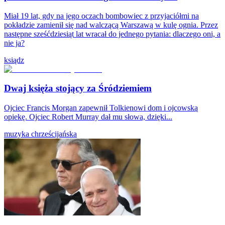
Miał 19 lat, gdy na jego oczach bombowiec z przyjaciółmi na
pokładzie zamienił się nad walczącą Warszawą w kulę ognia. Przez
następne sześćdziesiąt lat wracał do jednego pytania: dlaczego oni, a
nie ja?
ksiądz
Dwaj księża stojący za Śródziemiem
Ojciec Francis Morgan zapewnił Tolkienowi dom i ojcowską
opiekę. Ojciec Robert Murray dał mu słowa, dzięki...
muzyka chrześcijańska