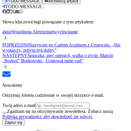
TODO MESSAGE
Archiwizuj artykuł
TODO MESSAGE
:
Słowa kluczowe/tagi powiązane z tym artykułem:
aktor
Wspólnota Aletei
zmartwychwstanie
POPRZEDNI
Nazywają go Carlem Acutisem z Urugwaju. „Nie
wystarczy, żebym był dobry”
NASTĘPNY
Śpiączka, pięć operacji, walka o życie. Marcin
„Borkoś” Borkowski: „Uratował mnie cud”
Newsletter
Otrzymuj Aleteia codziennie w swojej skrzynce e-mail.
Twój adres e-mail
Zgadzam się na otrzymywanie newslettera. Zobacz naszą
Polityka prywatności, aby dowiedzieć się więcej.
Zapisz się