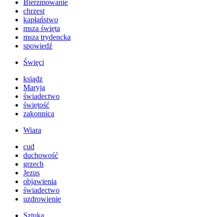
Bierzmowanie
chrzest
kapłaństwo
msza święta
msza trydencka
spowiedź
Święci
ksiądz
Maryja
świadectwo
świętość
zakonnica
Wiara
cud
duchowość
grzech
Jezus
objawienia
świadectwo
uzdrowienie
Sztuka