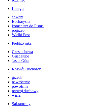
różaniec
Liturgia
adwent
Eucharystia
komentarz do Pisma
pogrzeb
Wielki Post
Pielgrzymka
Częstochowa
Guadalupe
Jasna Góra
Rozwój Duchowy
grzech
nawrócenie
powołanie
rozwój duchowy
wiara
Sakramenty