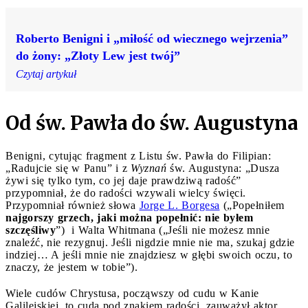
Roberto Benigni i „miłość od wiecznego wejrzenia”
do żony: „Złoty Lew jest twój”
Czytaj artykuł
Od św. Pawła do św. Augustyna
Benigni, cytując fragment z Listu św. Pawła do Filipian:
„Radujcie się w Panu” i z
Wyznań
św. Augustyna: „Dusza
żywi się tylko tym, co jej daje prawdziwą radość”
przypomniał, że do radości wzywali wielcy święci.
Przypomniał również słowa
Jorge L. Borgesa
(„Popełniłem
najgorszy grzech, jaki można popełnić: nie byłem
szczęśliwy
”) i Walta Whitmana („Jeśli nie możesz mnie
znaleźć, nie rezygnuj. Jeśli nigdzie mnie nie ma, szukaj gdzie
indziej… A jeśli mnie nie znajdziesz w głębi swoich oczu, to
znaczy, że jestem w tobie”).
Wiele cudów Chrystusa, począwszy od cudu w Kanie
Galilejskiej, to cuda pod znakiem radości, zauważył aktor.