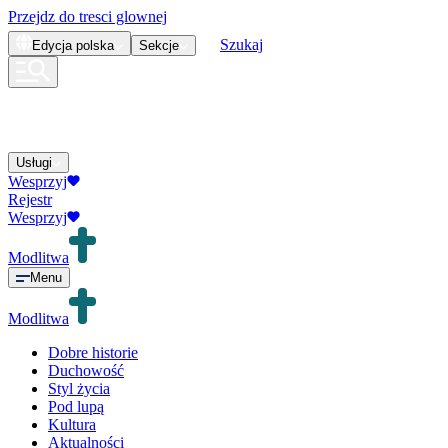
Przejdz do tresci glownej
Szukaj
Edycja
polska
Sekcje
Usługi
Wesprzyj
Rejestr
Wesprzyj
Modlitwa
Menu
Modlitwa
Dobre historie
Duchowość
Styl życia
Pod lupą
Kultura
Aktualności