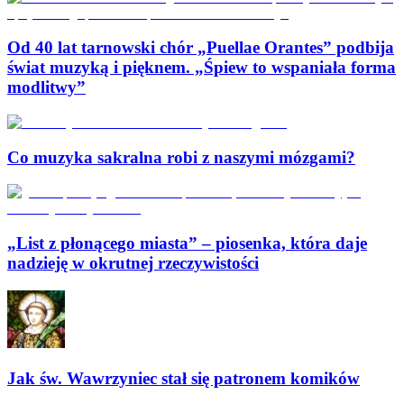
Od 40 lat tarnowski chór „Puellae Orantes” podbija
świat muzyką i pięknem. „Śpiew to wspaniała forma
modlitwy”
Co muzyka sakralna robi z naszymi mózgami?
„List z płonącego miasta” – piosenka, która daje
nadzieję w okrutnej rzeczywistości
Jak św. Wawrzyniec stał się patronem komików