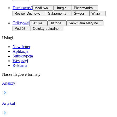
Duchowość
Modlitwa
Liturgia
Pielgrzymka
Rozwój Duchowy
Sakramenty
Święci
Wiara
Odkrywaj
Sztuka
Historia
Sanktuaria Maryjne
Podróż
Obiekty sakralne
Usługi
Newsletter
Aplikacja
Subskrypcja
Wesprzyj
Reklama
Nasze flagowe formaty
Analizy
Artykuł