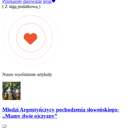
Przekazuję darowiznę teraz
( Z ulgą podatkową )
Nasze wyróżnione artykuły
Młodzi Argentyńczycy pochodzenia słoweńskiego:
„Mamy dwie ojczyzny”