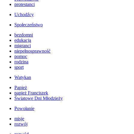
protestanci
Uchodźcy
Społeczeństwo
bezdomni
edukacja
migranci
niepełnosprawność
pomoc
rodzina
sport
Watykan
Papież
papież Franciszek
Światowe Dni Młodzieży
Powołanie
misje
rozwój