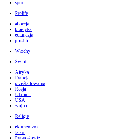
sport
Prolife
aborcja
bioetyka
eutanazja
pro-life
Włochy
Świat
Afryka
Francja
prześladowania
Rosja
Ukraina
USA
wojna
Religie
ekumenizm
Islam
Prawosławie