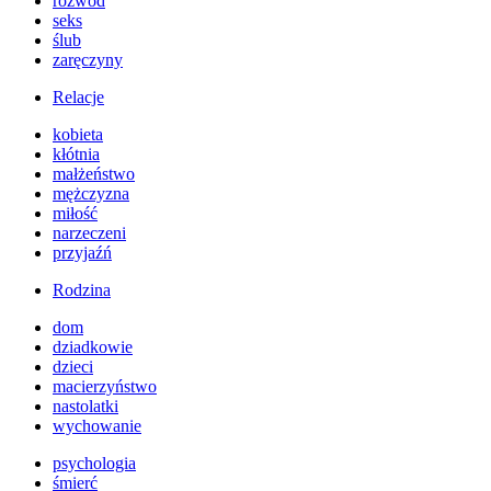
rozwód
seks
ślub
zaręczyny
Relacje
kobieta
kłótnia
małżeństwo
mężczyzna
miłość
narzeczeni
przyjaźń
Rodzina
dom
dziadkowie
dzieci
macierzyństwo
nastolatki
wychowanie
psychologia
śmierć