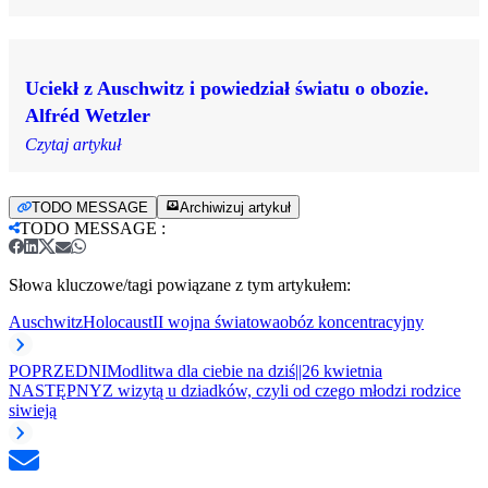
Uciekł z Auschwitz i powiedział światu o obozie.
Alfréd Wetzler
Czytaj artykuł
TODO MESSAGE
Archiwizuj artykuł
TODO MESSAGE
:
Słowa kluczowe/tagi powiązane z tym artykułem:
Auschwitz
Holocaust
II wojna światowa
obóz koncentracyjny
POPRZEDNI
Modlitwa dla ciebie na dziś||26 kwietnia
NASTĘPNY
Z wizytą u dziadków, czyli od czego młodzi rodzice
siwieją