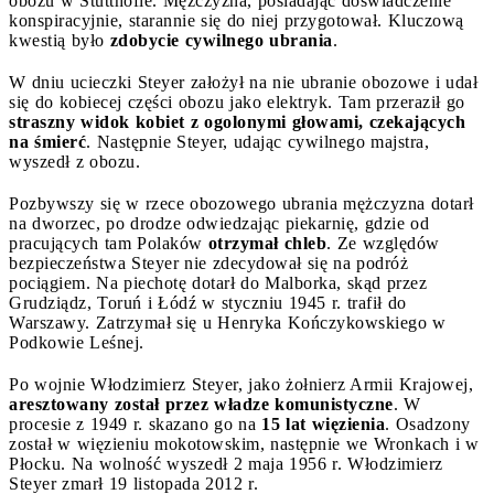
obozu w Stutthofie. Mężczyzna, posiadając doświadczenie
konspiracyjnie, starannie się do niej przygotował. Kluczową
kwestią było
zdobycie cywilnego ubrania
.
W dniu ucieczki Steyer założył na nie ubranie obozowe i udał
się do kobiecej części obozu jako elektryk. Tam przeraził go
straszny widok kobiet z ogolonymi głowami, czekających
na śmierć
. Następnie Steyer, udając cywilnego majstra,
wyszedł z obozu.
Pozbywszy się w rzece obozowego ubrania mężczyzna dotarł
na dworzec, po drodze odwiedzając piekarnię, gdzie od
pracujących tam Polaków
otrzymał chleb
. Ze względów
bezpieczeństwa Steyer nie zdecydował się na podróż
pociągiem. Na piechotę dotarł do Malborka, skąd przez
Grudziądz, Toruń i Łódź w styczniu 1945 r. trafił do
Warszawy. Zatrzymał się u Henryka Kończykowskiego w
Podkowie Leśnej.
Po wojnie Włodzimierz Steyer, jako żołnierz Armii Krajowej,
aresztowany został przez władze komunistyczne
. W
procesie z 1949 r. skazano go na
15 lat więzienia
. Osadzony
został w więzieniu mokotowskim, następnie we Wronkach i w
Płocku. Na wolność wyszedł 2 maja 1956 r. Włodzimierz
Steyer zmarł 19 listopada 2012 r.