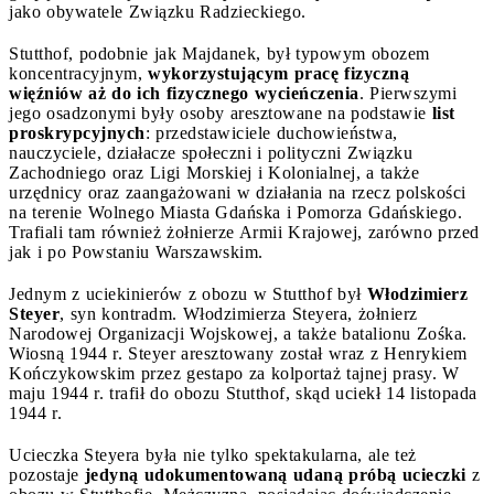
jako obywatele Związku Radzieckiego.
Stutthof, podobnie jak Majdanek, był typowym obozem
koncentracyjnym,
wykorzystującym pracę fizyczną
więźniów aż do ich fizycznego wycieńczenia
. Pierwszymi
jego osadzonymi były osoby aresztowane na podstawie
list
proskrypcyjnych
: przedstawiciele duchowieństwa,
nauczyciele, działacze społeczni i polityczni Związku
Zachodniego oraz Ligi Morskiej i Kolonialnej, a także
urzędnicy oraz zaangażowani w działania na rzecz polskości
na terenie Wolnego Miasta Gdańska i Pomorza Gdańskiego.
Trafiali tam również żołnierze Armii Krajowej, zarówno przed
jak i po Powstaniu Warszawskim.
Jednym z uciekinierów z obozu w Stutthof był
Włodzimierz
Steyer
, syn kontradm. Włodzimierza Steyera, żołnierz
Narodowej Organizacji Wojskowej, a także batalionu Zośka.
Wiosną 1944 r. Steyer aresztowany został wraz z Henrykiem
Kończykowskim przez gestapo za kolportaż tajnej prasy. W
maju 1944 r. trafił do obozu Stutthof, skąd uciekł 14 listopada
1944 r.
Ucieczka Steyera była nie tylko spektakularna, ale też
pozostaje
jedyną udokumentowaną udaną próbą ucieczki
z