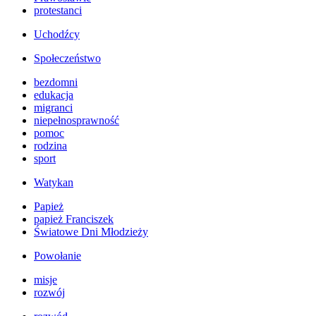
protestanci
Uchodźcy
Społeczeństwo
bezdomni
edukacja
migranci
niepełnosprawność
pomoc
rodzina
sport
Watykan
Papież
papież Franciszek
Światowe Dni Młodzieży
Powołanie
misje
rozwój