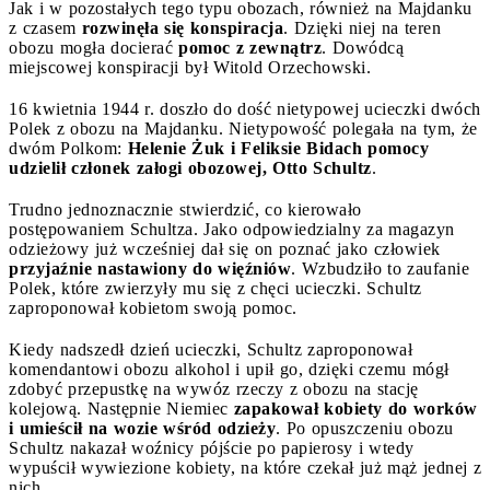
Jak i w pozostałych tego typu obozach, również na Majdanku
z czasem
rozwinęła się konspiracja
. Dzięki niej na teren
obozu mogła docierać
pomoc z zewnątrz
. Dowódcą
miejscowej konspiracji był Witold Orzechowski.
16 kwietnia 1944 r. doszło do dość nietypowej ucieczki dwóch
Polek z obozu na Majdanku. Nietypowość polegała na tym, że
dwóm Polkom:
Helenie Żuk i Feliksie Bidach
pomocy
udzielił członek załogi obozowej, Otto Schultz
.
Trudno jednoznacznie stwierdzić, co kierowało
postępowaniem Schultza. Jako odpowiedzialny za magazyn
odzieżowy już wcześniej dał się on poznać jako człowiek
przyjaźnie nastawiony do więźniów
. Wzbudziło to zaufanie
Polek, które zwierzyły mu się z chęci ucieczki. Schultz
zaproponował kobietom swoją pomoc.
Kiedy nadszedł dzień ucieczki, Schultz zaproponował
komendantowi obozu alkohol i upił go, dzięki czemu mógł
zdobyć przepustkę na wywóz rzeczy z obozu na stację
kolejową. Następnie Niemiec
zapakował kobiety do worków
i umieścił na wozie wśród odzieży
. Po opuszczeniu obozu
Schultz nakazał woźnicy pójście po papierosy i wtedy
wypuścił wywiezione kobiety, na które czekał już mąż jednej z
nich.