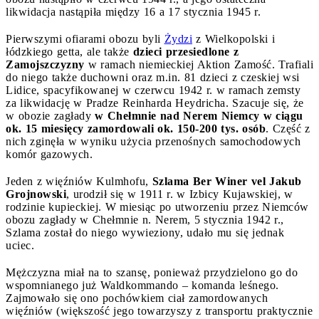
likwidacja nastąpiła między 16 a 17 stycznia 1945 r.
Pierwszymi ofiarami obozu byli
Żydzi
z Wielkopolski i
łódzkiego getta, ale także
dzieci przesiedlone z
Zamojszczyzny
w ramach niemieckiej Aktion Zamość. Trafiali
do niego także duchowni oraz m.in. 81 dzieci z czeskiej wsi
Lidice, spacyfikowanej w czerwcu 1942 r. w ramach zemsty
za likwidację w Pradze Reinharda Heydricha. Szacuje się, że
w obozie zagłady
w Chełmnie nad Nerem Niemcy w ciągu
ok. 15 miesięcy zamordowali ok. 150-200 tys. osób
. Część z
nich zginęła w wyniku użycia przenośnych samochodowych
komór gazowych.
Jeden z więźniów Kulmhofu,
Szlama Ber Winer vel Jakub
Grojnowski
, urodził się w 1911 r. w Izbicy Kujawskiej, w
rodzinie kupieckiej. W miesiąc po utworzeniu przez Niemców
obozu zagłady w Chełmnie n. Nerem, 5 stycznia 1942 r.,
Szlama został do niego wywieziony, udało mu się jednak
uciec.
Mężczyzna miał na to szansę, ponieważ przydzielono go do
wspomnianego już Waldkommando – komanda leśnego.
Zajmowało się ono pochówkiem ciał zamordowanych
więźniów (większość jego towarzyszy z transportu praktycznie