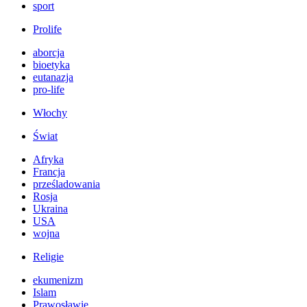
sport
Prolife
aborcja
bioetyka
eutanazja
pro-life
Włochy
Świat
Afryka
Francja
prześladowania
Rosja
Ukraina
USA
wojna
Religie
ekumenizm
Islam
Prawosławie