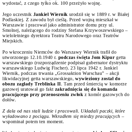
wydostać, z czego tylko ok. 100 przeżyło wojnę.
Jego uczestnik
Jankiel Wiernik
urodził się w 1889 r. w Białej
Podlaskiej. Z zawodu był cieślą. Przed wojną mieszkał w
Warszawie i pracował jako administrator domu przy ul.
Smolnej, należącego do rodziny Stefana Krzywoszewskiego –
wieloletniego dyrektora Teatru Narodowego oraz Teatrów
Miejskich.
Po wkroczeniu Niemców do Warszawy Wiernik trafił do
utworzonego 12.10.1940 r.
podczas święta Jom Kipur
getta
warszawskiego (rozporządzenie podpisał gubernator dystryktu
warszawskiego Ludwig Fischer). 23 lipca 1942 r. Jankiel
Wiernik, podczas trwania „Grossaktion Warschau” – akcji
likwidacyjnej getta warszawskiego,
wywieziony został do
obozu zagłady Treblinka II
. Tam przed śmiercią w komorze
gazowej uratował go fakt
zakradnięcia się do komanda
pracującego przy przenoszeniu zwłok
z komór gazowych do
dołów.
Z dala od nas stali ludzie i pracowali. Układali paczki, które
wyładowano z pociągu. Wkradłem się miedzy pracujących
–
wspominał potem ten moment.