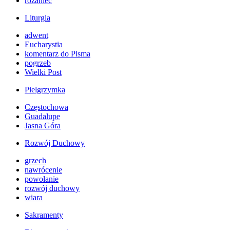
różaniec
Liturgia
adwent
Eucharystia
komentarz do Pisma
pogrzeb
Wielki Post
Pielgrzymka
Częstochowa
Guadalupe
Jasna Góra
Rozwój Duchowy
grzech
nawrócenie
powołanie
rozwój duchowy
wiara
Sakramenty