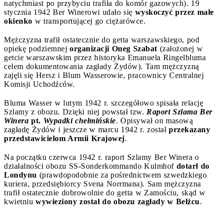
natychmiast po przybyciu trafiła do komór gazowych). 19
stycznia 1942 Ber Winerowi udało się
wyskoczyć przez małe
okienko
w transportującej go ciężarówce.
Mężczyzna trafił ostatecznie do getta warszawskiego, pod
opiekę podziemnej
organizacji Oneg Szabat
(założonej w
getcie warszawskim przez historyka Emanuela Ringelbluma
celem dokumentowania zagłady Żydów). Tam mężczyzną
zajęli się Hersz i Blum Wasserowie, pracownicy Centralnej
Komisji Uchodźców.
Bluma Wasser w lutym 1942 r. szczegółowo spisała relację
Szlamy z obozu. Dzięki niej powstał tzw.
Raport Szlama Ber
Winera
pt.
Wypadki chełmińskie
. Opisywał on masową
zagładę Żydów i jeszcze w marcu 1942 r. został
przekazany
przedstawicielom Armii Krajowej
.
Na początku czerwca 1942 r. raport Szlamy Ber Winera o
działalności obozu SS-Sonderkommando Kulmhof
dotarł do
Londynu
(prawdopodobnie za pośrednictwem szwedzkiego
kuriera, przedsiębiorcy Svena Norrmana). Sam mężczyzna
trafił ostatecznie dobrowolnie do getta w Zamościu, skąd w
kwietniu
wywieziony został do obozu zagłady w Bełżcu
.