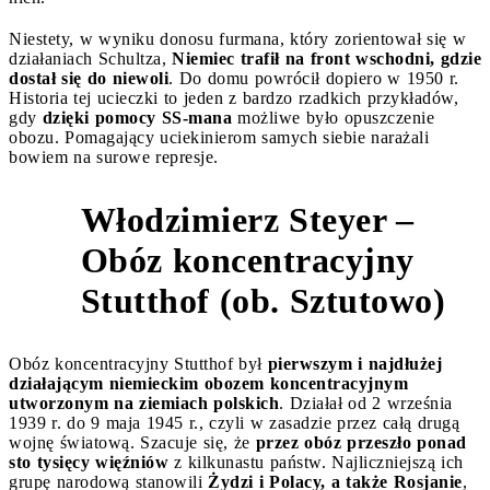
Niestety, w wyniku donosu furmana, który zorientował się w
działaniach Schultza,
Niemiec trafił na front wschodni, gdzie
dostał się do niewoli
. Do domu powrócił dopiero w 1950 r.
Historia tej ucieczki to jeden z bardzo rzadkich przykładów,
gdy
dzięki pomocy SS-mana
możliwe było opuszczenie
obozu. Pomagający uciekinierom samych siebie narażali
bowiem na surowe represje.
Włodzimierz Steyer –
Obóz koncentracyjny
4
Stutthof (ob. Sztutowo)
Obóz koncentracyjny Stutthof był
pierwszym i najdłużej
działającym niemieckim obozem koncentracyjnym
utworzonym na ziemiach polskich
. Działał od 2 września
1939 r. do 9 maja 1945 r., czyli w zasadzie przez całą drugą
wojnę światową. Szacuje się, że
przez obóz przeszło ponad
sto tysięcy więźniów
z kilkunastu państw. Najliczniejszą ich
grupę narodową stanowili
Żydzi i Polacy, a także Rosjanie
,