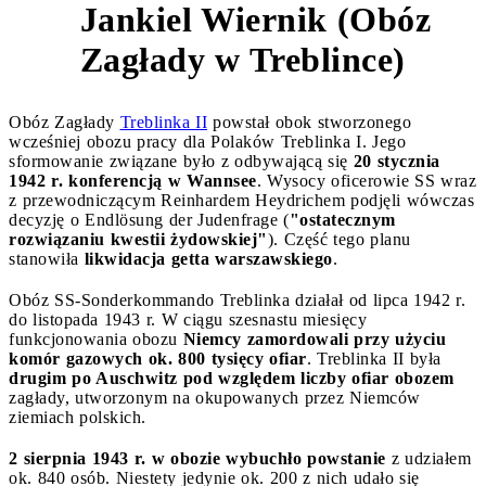
Jankiel Wiernik (Obóz
2
Zagłady w Treblince)
Obóz Zagłady
Treblinka II
powstał obok stworzonego
wcześniej obozu pracy dla Polaków Treblinka I. Jego
sformowanie związane było z odbywającą się
20 stycznia
1942 r. konferencją w Wannsee
. Wysocy oficerowie SS wraz
z przewodniczącym Reinhardem Heydrichem podjęli wówczas
decyzję o Endlösung der Judenfrage (
"ostatecznym
rozwiązaniu kwestii żydowskiej"
). Część tego planu
stanowiła
likwidacja getta warszawskiego
.
Obóz SS-Sonderkommando Treblinka działał od lipca 1942 r.
do listopada 1943 r. W ciągu szesnastu miesięcy
funkcjonowania obozu
Niemcy zamordowali przy użyciu
komór gazowych ok. 800 tysięcy ofiar
. Treblinka II była
drugim po Auschwitz pod względem liczby ofiar obozem
zagłady, utworzonym na okupowanych przez Niemców
ziemiach polskich.
2 sierpnia 1943 r. w obozie wybuchło powstanie
z udziałem
ok. 840 osób. Niestety jedynie ok. 200 z nich udało się