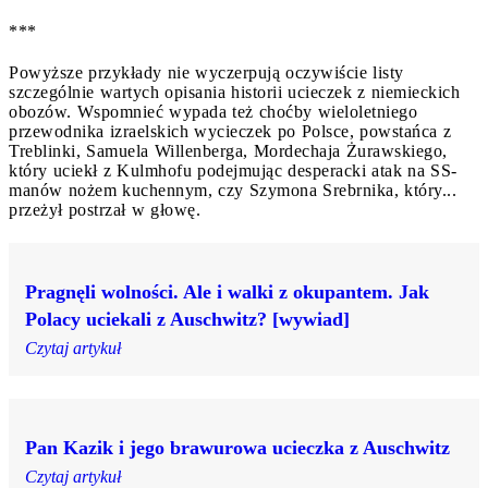
***
Powyższe przykłady nie wyczerpują oczywiście listy
szczególnie wartych opisania historii ucieczek z niemieckich
obozów. Wspomnieć wypada też choćby wieloletniego
przewodnika izraelskich wycieczek po Polsce, powstańca z
Treblinki, Samuela Willenberga, Mordechaja Żurawskiego,
który uciekł z Kulmhofu podejmując desperacki atak na SS-
manów nożem kuchennym, czy Szymona Srebrnika, który...
przeżył postrzał w głowę.
Pragnęli wolności. Ale i walki z okupantem. Jak
Polacy uciekali z Auschwitz? [wywiad]
Czytaj artykuł
Pan Kazik i jego brawurowa ucieczka z Auschwitz
Czytaj artykuł