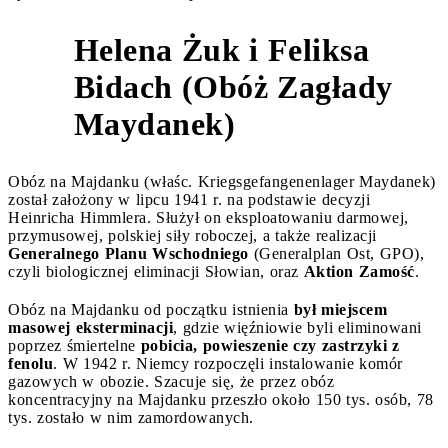
Helena Żuk i Feliksa
Bidach (Obóż Zagłady
3
Maydanek)
Obóz na Majdanku (właśc. Kriegsgefangenenlager Maydanek)
został założony w lipcu 1941 r. na podstawie decyzji
Heinricha Himmlera. Służył on eksploatowaniu darmowej,
przymusowej, polskiej siły roboczej, a także realizacji
Generalnego Planu Wschodniego
(Generalplan Ost, GPO),
czyli biologicznej eliminacji Słowian, oraz
Aktion Zamość
.
Obóz na Majdanku od początku istnienia
był miejscem
masowej eksterminacji
, gdzie więźniowie byli eliminowani
poprzez śmiertelne
pobicia, powieszenie czy zastrzyki z
fenolu
. W 1942 r. Niemcy rozpoczęli instalowanie komór
gazowych w obozie. Szacuje się, że przez obóz
koncentracyjny na Majdanku przeszło około 150 tys. osób, 78
tys. zostało w nim zamordowanych.