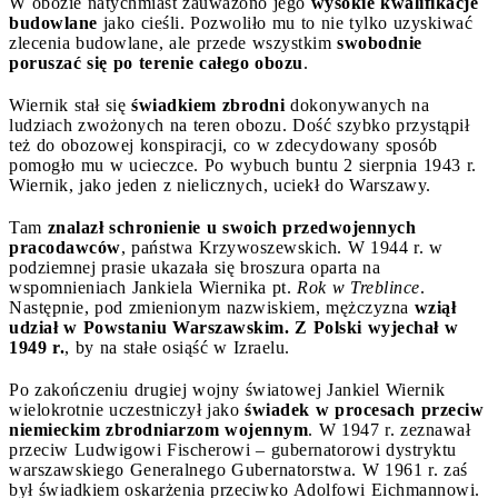
W obozie natychmiast zauważono jego
wysokie kwalifikacje
budowlane
jako cieśli. Pozwoliło mu to nie tylko uzyskiwać
zlecenia budowlane, ale przede wszystkim
swobodnie
poruszać się po terenie całego obozu
.
Wiernik stał się
świadkiem zbrodni
dokonywanych na
ludziach zwożonych na teren obozu. Dość szybko przystąpił
też do obozowej konspiracji, co w zdecydowany sposób
pomogło mu w ucieczce. Po wybuch buntu 2 sierpnia 1943 r.
Wiernik, jako jeden z nielicznych, uciekł do Warszawy.
Tam
znalazł schronienie u swoich przedwojennych
pracodawców
, państwa Krzywoszewskich. W 1944 r. w
podziemnej prasie ukazała się broszura oparta na
wspomnieniach Jankiela Wiernika pt.
Rok w Treblince
.
Następnie, pod zmienionym nazwiskiem, mężczyzna
wziął
udział w Powstaniu Warszawskim. Z Polski wyjechał w
1949
r.
, by na stałe osiąść w Izraelu.
Po zakończeniu drugiej wojny światowej Jankiel Wiernik
wielokrotnie uczestniczył jako
świadek w procesach przeciw
niemieckim zbrodniarzom wojennym
. W 1947 r. zeznawał
przeciw Ludwigowi Fischerowi – gubernatorowi dystryktu
warszawskiego Generalnego Gubernatorstwa. W 1961 r. zaś
był świadkiem oskarżenia przeciwko Adolfowi Eichmannowi.