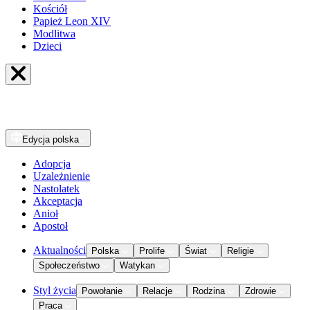
Kościół
Papież Leon XIV
Modlitwa
Dzieci
Edycja
polska
Adopcja
Uzależnienie
Nastolatek
Akceptacja
Anioł
Apostoł
Aktualności
Polska
Prolife
Świat
Religie
Społeczeństwo
Watykan
Styl życia
Powołanie
Relacje
Rodzina
Zdrowie
Praca