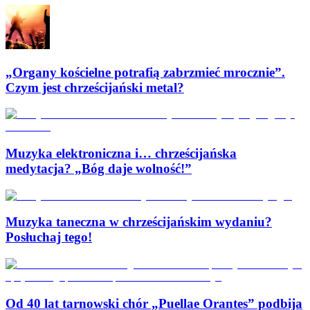
„Organy kościelne potrafią zabrzmieć mrocznie”.
Czym jest chrześcijański metal?
Muzyka elektroniczna i… chrześcijańska
medytacja? „Bóg daje wolność!”
Muzyka taneczna w chrześcijańskim wydaniu?
Posłuchaj tego!
Od 40 lat tarnowski chór „Puellae Orantes” podbija