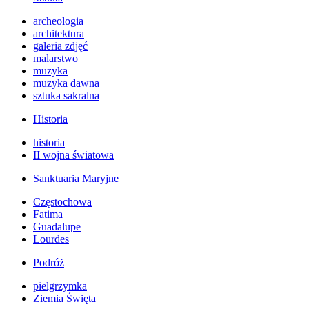
archeologia
architektura
galeria zdjęć
malarstwo
muzyka
muzyka dawna
sztuka sakralna
Historia
historia
II wojna światowa
Sanktuaria Maryjne
Częstochowa
Fatima
Guadalupe
Lourdes
Podróż
pielgrzymka
Ziemia Święta