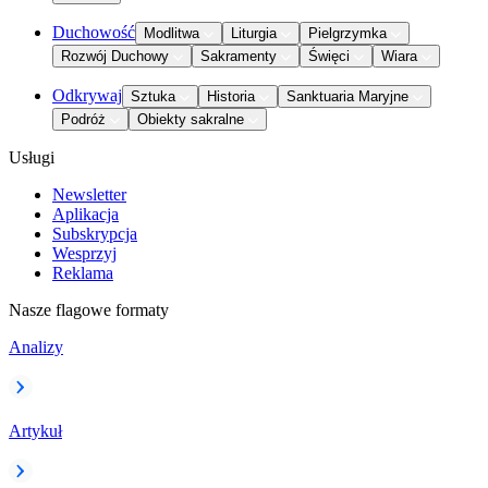
Duchowość
Modlitwa
Liturgia
Pielgrzymka
Rozwój Duchowy
Sakramenty
Święci
Wiara
Odkrywaj
Sztuka
Historia
Sanktuaria Maryjne
Podróż
Obiekty sakralne
Usługi
Newsletter
Aplikacja
Subskrypcja
Wesprzyj
Reklama
Nasze flagowe formaty
Analizy
Artykuł