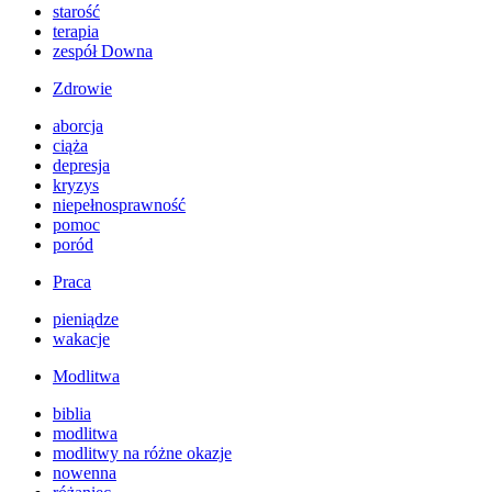
starość
terapia
zespół Downa
Zdrowie
aborcja
ciąża
depresja
kryzys
niepełnosprawność
pomoc
poród
Praca
pieniądze
wakacje
Modlitwa
biblia
modlitwa
modlitwy na różne okazje
nowenna