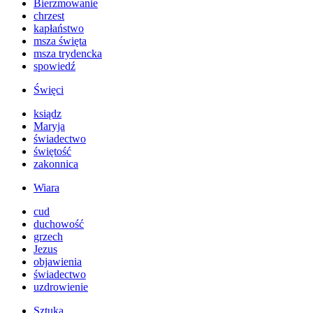
Bierzmowanie
chrzest
kapłaństwo
msza święta
msza trydencka
spowiedź
Święci
ksiądz
Maryja
świadectwo
świętość
zakonnica
Wiara
cud
duchowość
grzech
Jezus
objawienia
świadectwo
uzdrowienie
Sztuka