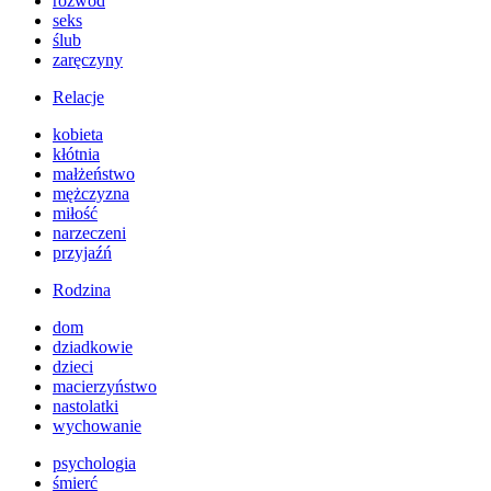
rozwód
seks
ślub
zaręczyny
Relacje
kobieta
kłótnia
małżeństwo
mężczyzna
miłość
narzeczeni
przyjaźń
Rodzina
dom
dziadkowie
dzieci
macierzyństwo
nastolatki
wychowanie
psychologia
śmierć