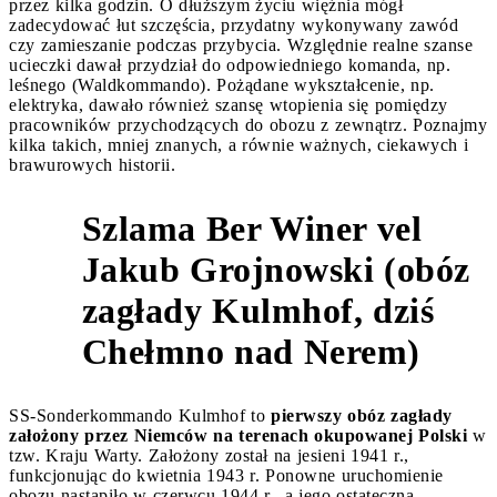
przez kilka godzin. O dłuższym życiu więźnia mógł
zadecydować łut szczęścia, przydatny wykonywany zawód
czy zamieszanie podczas przybycia. Względnie realne szanse
ucieczki dawał przydział do odpowiedniego komanda, np.
leśnego (Waldkommando). Pożądane wykształcenie, np.
elektryka, dawało również szansę wtopienia się pomiędzy
pracowników przychodzących do obozu z zewnątrz. Poznajmy
kilka takich, mniej znanych, a równie ważnych, ciekawych i
brawurowych historii.
Szlama Ber Winer vel
Jakub Grojnowski (obóz
1
zagłady Kulmhof, dziś
Chełmno nad Nerem)
SS-Sonderkommando Kulmhof to
pierwszy obóz zagłady
założony przez Niemców na terenach okupowanej Polski
w
tzw. Kraju Warty. Założony został na jesieni 1941 r.,
funkcjonując do kwietnia 1943 r. Ponowne uruchomienie
obozu nastąpiło w czerwcu 1944 r., a jego ostateczna