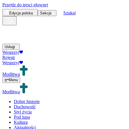
Przejdz do tresci glownej
Szukaj
Edycja
polska
Sekcje
Usługi
Wesprzyj
Rejestr
Wesprzyj
Modlitwa
Menu
Modlitwa
Dobre historie
Duchowość
Styl życia
Pod lupą
Kultura
Aktualności