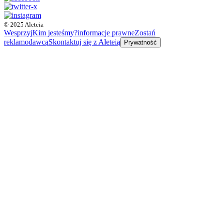
© 2025 Aleteia
Wesprzyj
Kim jesteśmy?
informacje prawne
Zostań
reklamodawcą
Skontaktuj się z Aleteią
Prywatność