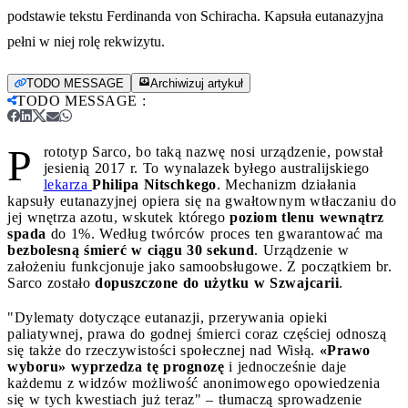
podstawie tekstu Ferdinanda von Schiracha. Kapsuła eutanazyjna
pełni w niej rolę rekwizytu.
TODO MESSAGE
Archiwizuj artykuł
TODO MESSAGE
:
P
rototyp Sarco, bo taką nazwę nosi urządzenie, powstał
jesienią 2017 r. To wynalazek byłego australijskiego
lekarza
Philipa Nitschkego
. Mechanizm działania
kapsuły eutanazyjnej opiera się na gwałtownym wtłaczaniu do
jej wnętrza azotu, wskutek którego
poziom tlenu wewnątrz
spada
do 1%. Według twórców proces ten gwarantować ma
bezbolesną śmierć w ciągu 30 sekund
. Urządzenie w
założeniu funkcjonuje jako samoobsługowe. Z początkiem br.
Sarco zostało
dopuszczone do użytku w Szwajcarii
.
"Dylematy dotyczące eutanazji, przerywania opieki
paliatywnej, prawa do godnej śmierci coraz częściej odnoszą
się także do rzeczywistości społecznej nad Wisłą.
«Prawo
wyboru» wyprzedza tę prognozę
i jednocześnie daje
każdemu z widzów możliwość anonimowego opowiedzenia
się w tych kwestiach już teraz" – tłumaczą sprowadzenie