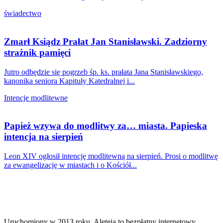
świadectwo
Zmarł Ksiądz Prałat Jan Stanisławski. Zadziorny
strażnik pamięci
Jutro odbędzie się pogrzeb śp. ks. prałata Jana Stanisławskiego,
kanonika seniora Kapituły Katedralnej i...
Intencje modlitewne
Papież wzywa do modlitwy za… miasta. Papieska
intencja na sierpień
Leon XIV ogłosił intencję modlitewną na sierpień. Prosi o modlitwę
za ewangelizację w miastach i o Kościół...
Uruchomiony w 2013 roku, Aleteia to bezpłatny internetowy