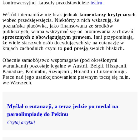
kontrowersyjnej kapsuły przedstawiciele
teatru
.
Wśród internautów nie brak jednak
komentarzy krytycznych
wobec przedsięwzięcia. Niektórzy z nich wskazują, że
poznańska placówka, jako finansowana ze środków
publicznych, winna wstrzymać się od promowania zachowań
sprzecznych z obowiązującym prawem
. Inni przypominają,
że wiele starszych osób decydujących się na eutanazję w
krajach zachodnich czyni to
pod presją
swoich bliskich.
Obecnie samobójstwo wspomagane (pod określonymi
warunkami) pozostaje legalne w Austrii, Belgii, Hiszpanii,
Kanadzie, Kolumbii, Szwajcarii, Holandii i Luksemburgu.
Prace nad jego usankcjonowaniem prawnym toczą się m.in.
we Włoszech.
Myślał o eutanazji, a teraz jedzie po medal na
paraolimpiadę do Pekinu
Czytaj artykuł