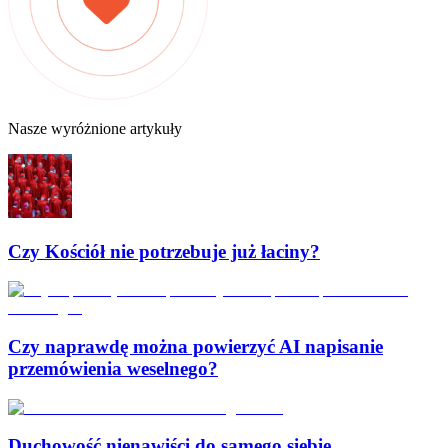
Nasze wyróżnione artykuły
Czy Kościół nie potrzebuje już łaciny?
Czy naprawdę można powierzyć AI napisanie
przemówienia weselnego?
Duchowość nienawiści do samego siebie