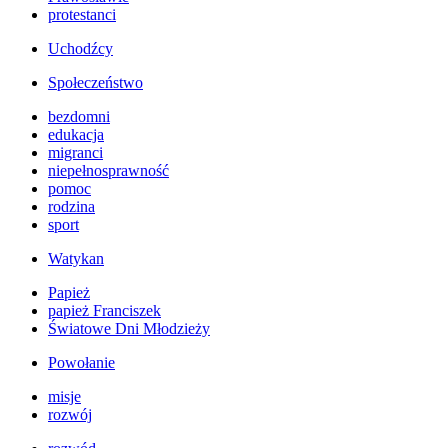
protestanci
Uchodźcy
Społeczeństwo
bezdomni
edukacja
migranci
niepełnosprawność
pomoc
rodzina
sport
Watykan
Papież
papież Franciszek
Światowe Dni Młodzieży
Powołanie
misje
rozwój