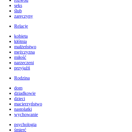
rozwód
seks
ślub
zaręczyny
Relacje
kobieta
kłótnia
małżeństwo
mężczyzna
miłość
narzeczeni
przyjaźń
Rodzina
dom
dziadkowie
dzieci
macierzyństwo
nastolatki
wychowanie
psychologia
śmierć