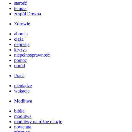
starość
terapia
zespół Downa
Zdrowie
aborcja
ciąża
depresja
kryzys
niepełnosprawność
pomoc
poród
Praca
pieniądze
wakacje
Modlitwa
biblia
modlitwa
modlitwy na różne okazje
nowenna