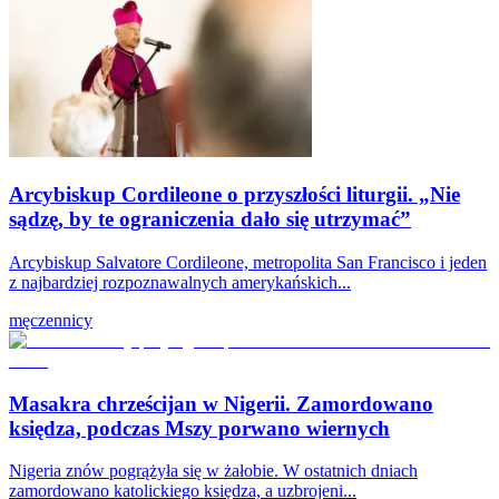
Arcybiskup Cordileone o przyszłości liturgii. „Nie
sądzę, by te ograniczenia dało się utrzymać”
Arcybiskup Salvatore Cordileone, metropolita San Francisco i jeden
z najbardziej rozpoznawalnych amerykańskich...
męczennicy
Masakra chrześcijan w Nigerii. Zamordowano
księdza, podczas Mszy porwano wiernych
Nigeria znów pogrążyła się w żałobie. W ostatnich dniach
zamordowano katolickiego księdza, a uzbrojeni...