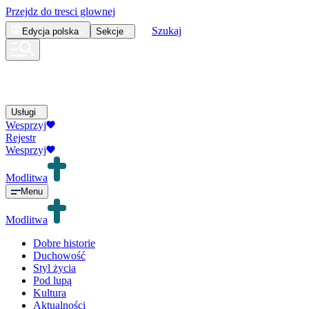
Przejdz do tresci glownej
Szukaj
Edycja
polska
Sekcje
Usługi
Wesprzyj
Rejestr
Wesprzyj
Modlitwa
Menu
Modlitwa
Dobre historie
Duchowość
Styl życia
Pod lupą
Kultura
Aktualności