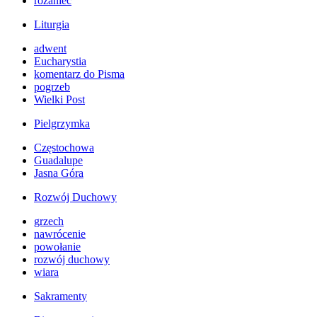
różaniec
Liturgia
adwent
Eucharystia
komentarz do Pisma
pogrzeb
Wielki Post
Pielgrzymka
Częstochowa
Guadalupe
Jasna Góra
Rozwój Duchowy
grzech
nawrócenie
powołanie
rozwój duchowy
wiara
Sakramenty