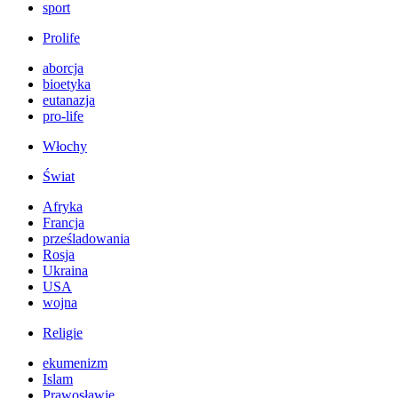
sport
Prolife
aborcja
bioetyka
eutanazja
pro-life
Włochy
Świat
Afryka
Francja
prześladowania
Rosja
Ukraina
USA
wojna
Religie
ekumenizm
Islam
Prawosławie