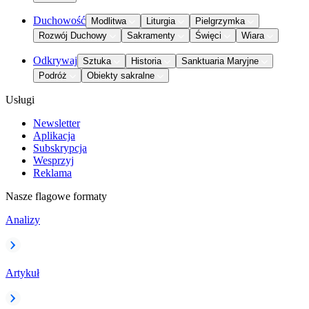
Duchowość
Modlitwa
Liturgia
Pielgrzymka
Rozwój Duchowy
Sakramenty
Święci
Wiara
Odkrywaj
Sztuka
Historia
Sanktuaria Maryjne
Podróż
Obiekty sakralne
Usługi
Newsletter
Aplikacja
Subskrypcja
Wesprzyj
Reklama
Nasze flagowe formaty
Analizy
Artykuł