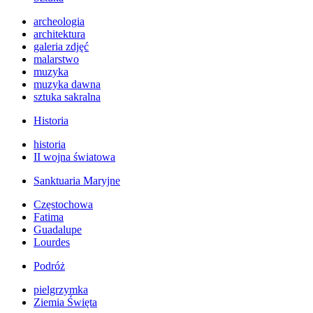
archeologia
architektura
galeria zdjęć
malarstwo
muzyka
muzyka dawna
sztuka sakralna
Historia
historia
II wojna światowa
Sanktuaria Maryjne
Częstochowa
Fatima
Guadalupe
Lourdes
Podróż
pielgrzymka
Ziemia Święta