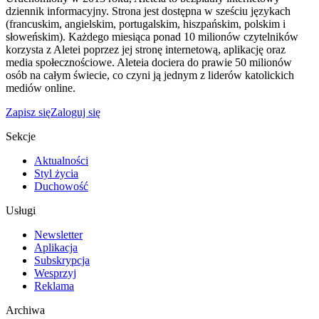
dziennik informacyjny. Strona jest dostępna w sześciu językach
(francuskim, angielskim, portugalskim, hiszpańskim, polskim i
słoweńskim). Każdego miesiąca ponad 10 milionów czytelników
korzysta z Aletei poprzez jej stronę internetową, aplikację oraz
media społecznościowe. Aleteia dociera do prawie 50 milionów
osób na całym świecie, co czyni ją jednym z liderów katolickich
mediów online.
Zapisz się
Zaloguj się
Sekcje
Aktualności
Styl życia
Duchowość
Usługi
Newsletter
Aplikacja
Subskrypcja
Wesprzyj
Reklama
Archiwa