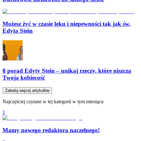
Możesz żyć w czasie lęku i niepewności tak jak św.
Edyta Stein
8 porad Edyty Stein – unikaj rzeczy, które niszczą
Twoją kobiecość
Załaduj więcej artykułów
Najczęściej czytane w tej kategorii w tym miesiącu
1
Mamy nowego redaktora naczelnego!