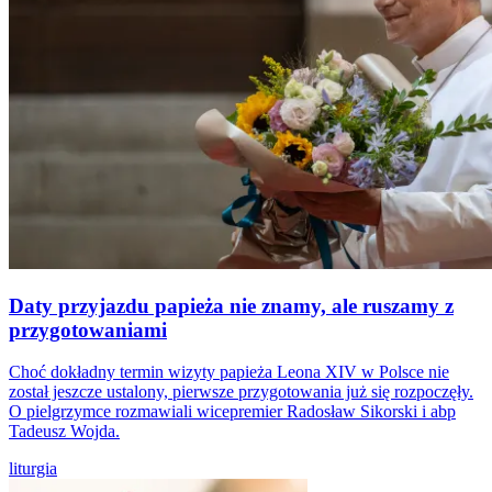
Daty przyjazdu papieża nie znamy, ale ruszamy z
przygotowaniami
Choć dokładny termin wizyty papieża Leona XIV w Polsce nie
został jeszcze ustalony, pierwsze przygotowania już się rozpoczęły.
O pielgrzymce rozmawiali wicepremier Radosław Sikorski i abp
Tadeusz Wojda.
liturgia