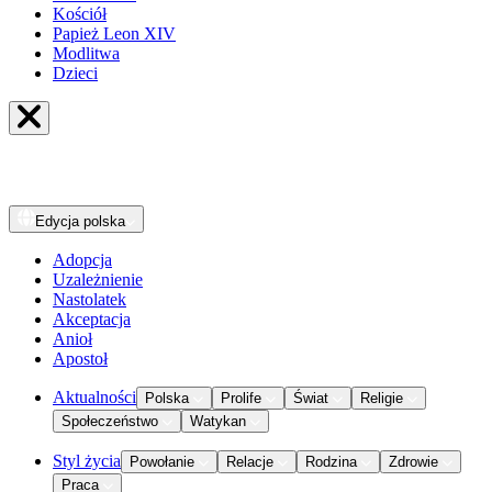
Kościół
Papież Leon XIV
Modlitwa
Dzieci
Edycja
polska
Adopcja
Uzależnienie
Nastolatek
Akceptacja
Anioł
Apostoł
Aktualności
Polska
Prolife
Świat
Religie
Społeczeństwo
Watykan
Styl życia
Powołanie
Relacje
Rodzina
Zdrowie
Praca