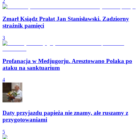
2
Zmarł Ksiądz Prałat Jan Stanisławski. Zadziorny
strażnik pamięci
3
Profanacja w Medjugorju. Aresztowano Polaka po
ataku na sanktuarium
4
Daty przyjazdu papieża nie znamy, ale ruszamy z
przygotowaniami
5