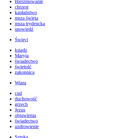
Bierzmowanie
chrzest
kapłaństwo
msza święta
msza trydencka
spowiedź
Święci
ksiądz
Maryja
świadectwo
świętość
zakonnica
Wiara
cud
duchowość
grzech
Jezus
objawienia
świadectwo
uzdrowienie
Sztuka