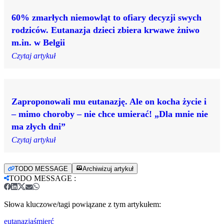
60% zmarłych niemowląt to ofiary decyzji swych
rodziców. Eutanazja dzieci zbiera krwawe żniwo
m.in. w Belgii
Czytaj artykuł
Zaproponowali mu eutanazję. Ale on kocha życie i
– mimo choroby – nie chce umierać! „Dla mnie nie
ma złych dni”
Czytaj artykuł
TODO MESSAGE
Archiwizuj artykuł
TODO MESSAGE
:
Słowa kluczowe/tagi powiązane z tym artykułem:
eutanazja
śmierć