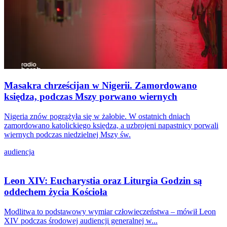
Masakra chrześcijan w Nigerii. Zamordowano
księdza, podczas Mszy porwano wiernych
Nigeria znów pogrążyła się w żałobie. W ostatnich dniach
zamordowano katolickiego księdza, a uzbrojeni napastnicy porwali
wiernych podczas niedzielnej Mszy św.
audiencja
Leon XIV: Eucharystia oraz Liturgia Godzin są
oddechem życia Kościoła
Modlitwa to podstawowy wymiar człowieczeństwa – mówił Leon
XIV podczas środowej audiencji generalnej w...