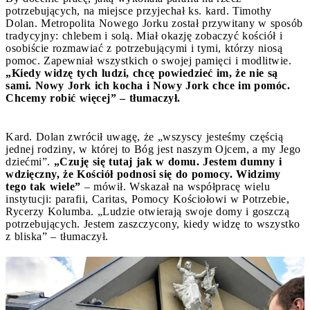
potrzebujących, na miejsce przyjechał ks. kard. Timothy
Dolan. Metropolita Nowego Jorku został przywitany w sposób
tradycyjny: chlebem i solą. Miał okazję zobaczyć kościół i
osobiście rozmawiać z potrzebującymi i tymi, którzy niosą
pomoc. Zapewniał wszystkich o swojej pamięci i modlitwie.
„Kiedy widzę tych ludzi, chcę powiedzieć im, że nie są
sami. Nowy Jork ich kocha i Nowy Jork chce im pomóc.
Chcemy robić więcej” – tłumaczył.
Kard. Dolan zwrócił uwagę, że „wszyscy jesteśmy częścią
jednej rodziny, w której to Bóg jest naszym Ojcem, a my Jego
dziećmi”.
„Czuję się tutaj jak w domu. Jestem dumny i
wdzięczny, że Kościół podnosi się do pomocy. Widzimy
tego tak wiele”
– mówił. Wskazał na współpracę wielu
instytucji: parafii, Caritas, Pomocy Kościołowi w Potrzebie,
Rycerzy Kolumba. „Ludzie otwierają swoje domy i goszczą
potrzebujących. Jestem zaszczycony, kiedy widzę to wszystko
z bliska” – tłumaczył.