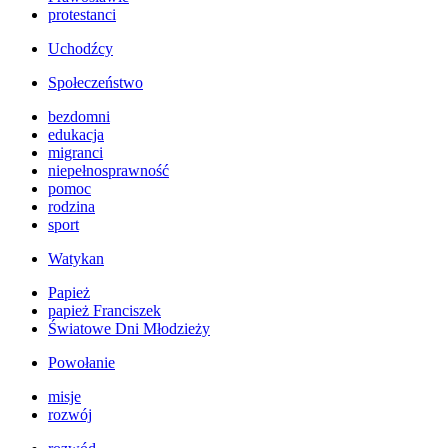
protestanci
Uchodźcy
Społeczeństwo
bezdomni
edukacja
migranci
niepełnosprawność
pomoc
rodzina
sport
Watykan
Papież
papież Franciszek
Światowe Dni Młodzieży
Powołanie
misje
rozwój