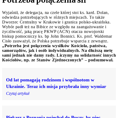
Potrzeba połączenia sił
Wyjaśnił, że delegacja, na czele której stoi ks. kard. Dolan,
odwiedza potrzebujących w różnych miejscach. To także
Dworzec Centralny w Krakowie i granica polsko-ukraińska.
Wybór padł też na Bibice ze względu na zaangażowanie i
życzliwość, jaką pracę PKWP (ACN) otacza nowojorski
biskup pomocniczy ks. bp John Bonnici. Ks. prof. Waldemar
Cisło zauważył, że Polska potrzebuje wsparcia z zewnątrz.
„Potrzeba jest połączenia wysiłków Kościoła, państwa,
samorządów, jak i osób indywidualnych. Na dłuższą metę
sami jednak nie damy rady. Liczymy na solidarność innych
Kościołów, np. ze Stanów Zjednoczonych” – podsumował.
Od lat pomagają rodzinom i wspólnotom w
Ukrainie. Teraz ich misja przybrała inny wymiar
Czytaj artykuł
Piekarz z Poznania pojechał do Buczy, by piec