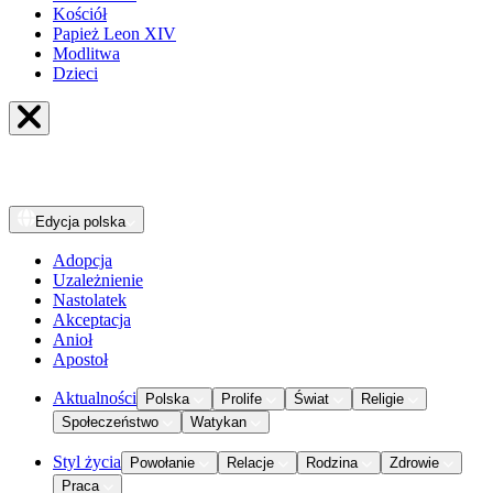
Kościół
Papież Leon XIV
Modlitwa
Dzieci
Edycja
polska
Adopcja
Uzależnienie
Nastolatek
Akceptacja
Anioł
Apostoł
Aktualności
Polska
Prolife
Świat
Religie
Społeczeństwo
Watykan
Styl życia
Powołanie
Relacje
Rodzina
Zdrowie
Praca