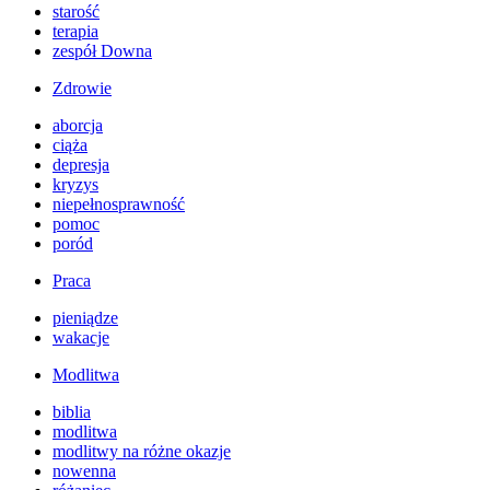
starość
terapia
zespół Downa
Zdrowie
aborcja
ciąża
depresja
kryzys
niepełnosprawność
pomoc
poród
Praca
pieniądze
wakacje
Modlitwa
biblia
modlitwa
modlitwy na różne okazje
nowenna