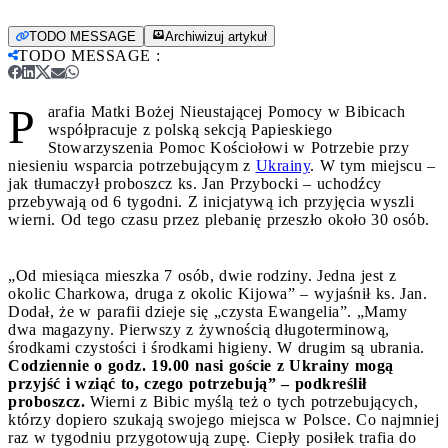
TODO MESSAGE
Archiwizuj artykuł
TODO MESSAGE
:
P
arafia Matki Bożej Nieustającej Pomocy w Bibicach
współpracuje z polską sekcją Papieskiego
Stowarzyszenia Pomoc Kościołowi w Potrzebie przy
niesieniu wsparcia potrzebującym z
Ukrainy
. W tym miejscu –
jak tłumaczył proboszcz ks. Jan Przybocki – uchodźcy
przebywają od 6 tygodni. Z inicjatywą ich przyjęcia wyszli
wierni. Od tego czasu przez plebanię przeszło około 30 osób.
„Od miesiąca mieszka 7 osób, dwie rodziny. Jedna jest z
okolic Charkowa, druga z okolic Kijowa” – wyjaśnił ks. Jan.
Dodał, że w parafii dzieje się „czysta Ewangelia”. „Mamy
dwa magazyny. Pierwszy z żywnością długoterminową,
środkami czystości i środkami higieny. W drugim są ubrania.
Codziennie o godz. 19.00 nasi goście z Ukrainy mogą
przyjść i wziąć to, czego potrzebują” – podkreślił
proboszcz.
Wierni z Bibic myślą też o tych potrzebujących,
którzy dopiero szukają swojego miejsca w Polsce. Co najmniej
raz w tygodniu przygotowują zupę. Ciepły posiłek trafia do