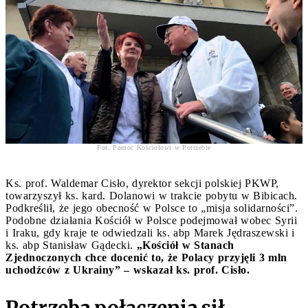
Fot. Pomoc Kościołowi w Potrzebie
Ks. prof. Waldemar Cisło, dyrektor sekcji polskiej PKWP,
towarzyszył ks. kard. Dolanowi w trakcie pobytu w Bibicach.
Podkreślił, że jego obecność w Polsce to „misja solidarności”.
Podobne działania Kościół w Polsce podejmował wobec Syrii
i Iraku, gdy kraje te odwiedzali ks. abp Marek Jędraszewski i
ks. abp Stanisław Gądecki.
„Kościół w Stanach
Zjednoczonych chce docenić to, że Polacy przyjęli 3 mln
uchodźców z Ukrainy” – wskazał ks. prof. Cisło.