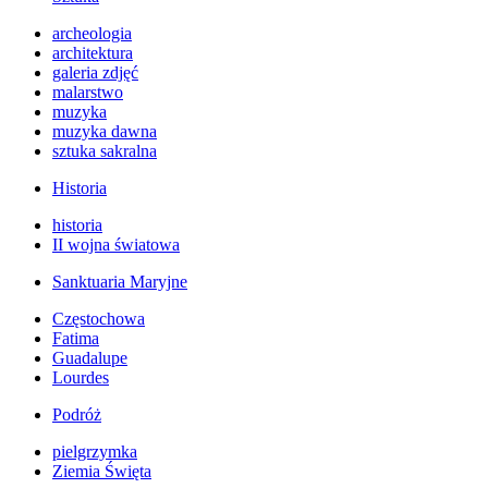
archeologia
architektura
galeria zdjęć
malarstwo
muzyka
muzyka dawna
sztuka sakralna
Historia
historia
II wojna światowa
Sanktuaria Maryjne
Częstochowa
Fatima
Guadalupe
Lourdes
Podróż
pielgrzymka
Ziemia Święta