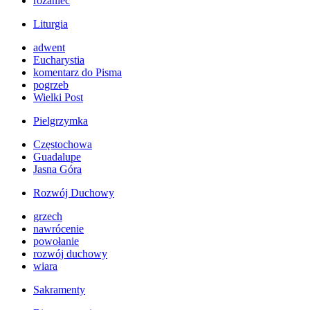
różaniec
Liturgia
adwent
Eucharystia
komentarz do Pisma
pogrzeb
Wielki Post
Pielgrzymka
Częstochowa
Guadalupe
Jasna Góra
Rozwój Duchowy
grzech
nawrócenie
powołanie
rozwój duchowy
wiara
Sakramenty