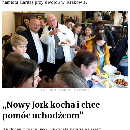
namiotu Caritas przy dworcu w Krakowie.
Fot. Pomoc Kościołowi w Potrzebie
„Nowy Jork kocha i chce
pomóc uchodźcom”
By docenić pracę, jaką wykonała parafia na rzecz