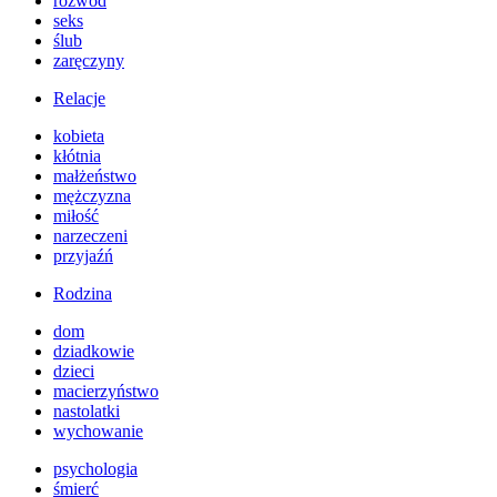
rozwód
seks
ślub
zaręczyny
Relacje
kobieta
kłótnia
małżeństwo
mężczyzna
miłość
narzeczeni
przyjaźń
Rodzina
dom
dziadkowie
dzieci
macierzyństwo
nastolatki
wychowanie
psychologia
śmierć