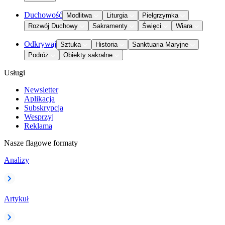
Duchowość
Modlitwa
Liturgia
Pielgrzymka
Rozwój Duchowy
Sakramenty
Święci
Wiara
Odkrywaj
Sztuka
Historia
Sanktuaria Maryjne
Podróż
Obiekty sakralne
Usługi
Newsletter
Aplikacja
Subskrypcja
Wesprzyj
Reklama
Nasze flagowe formaty
Analizy
Artykuł