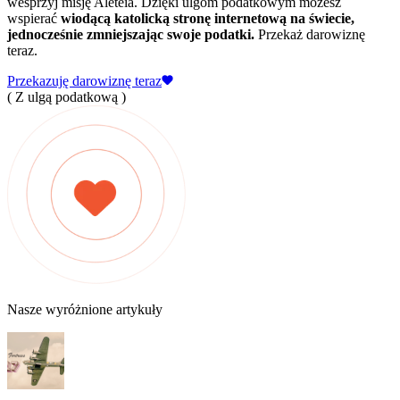
wesprzyj misję Aleteia. Dzięki ulgom podatkowym możesz
wspierać
wiodącą katolicką stronę internetową na świecie,
jednocześnie zmniejszając swoje podatki.
Przekaż darowiznę
teraz.
Przekazuję darowiznę teraz
( Z ulgą podatkową )
Nasze wyróżnione artykuły