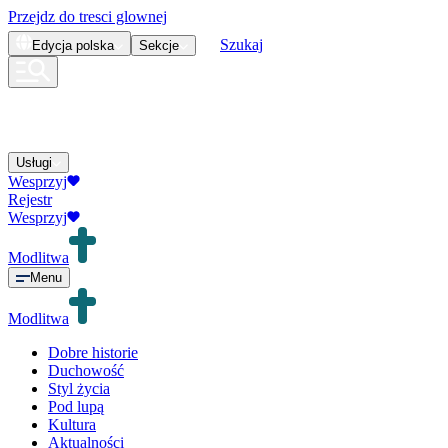
Przejdz do tresci glownej
Szukaj
Edycja
polska
Sekcje
Usługi
Wesprzyj
Rejestr
Wesprzyj
Modlitwa
Menu
Modlitwa
Dobre historie
Duchowość
Styl życia
Pod lupą
Kultura
Aktualności