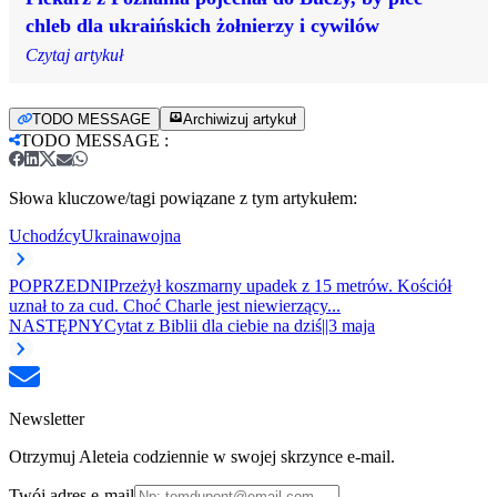
chleb dla ukraińskich żołnierzy i cywilów
Czytaj artykuł
TODO MESSAGE
Archiwizuj artykuł
TODO MESSAGE
:
Słowa kluczowe/tagi powiązane z tym artykułem:
Uchodźcy
Ukraina
wojna
POPRZEDNI
Przeżył koszmarny upadek z 15 metrów. Kościół
uznał to za cud. Choć Charle jest niewierzący...
NASTĘPNY
Cytat z Biblii dla ciebie na dziś||3 maja
Newsletter
Otrzymuj Aleteia codziennie w swojej skrzynce e-mail.
Twój adres e-mail