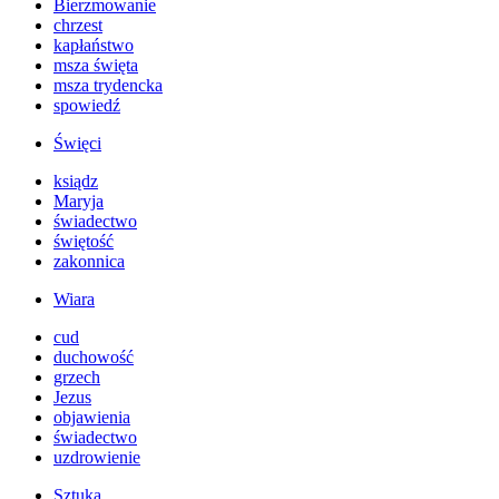
Bierzmowanie
chrzest
kapłaństwo
msza święta
msza trydencka
spowiedź
Święci
ksiądz
Maryja
świadectwo
świętość
zakonnica
Wiara
cud
duchowość
grzech
Jezus
objawienia
świadectwo
uzdrowienie
Sztuka