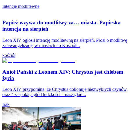
Intencje modlitewne
Papież wzywa do modlitwy za… miasta. Papieska
intencja na sierpień
Leon XIV ogłosił intencję modlitewną na sierpień. Prosi o modlitwę
za ewangelizację w miastach i o Kościół...
kościół
Anioł Pański z Leonem XIV: Chrystus jest chlebem
życia
Leon XIV przypomina, że Chrystus dokonuje niezwykłych czynów,
oraz " zaspokaja głód ludzkości – nasz głód...
Irak