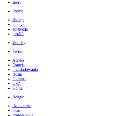
sport
Prolife
aborcja
bioetyka
eutanazja
pro-life
Włochy
Świat
Afryka
Francja
prześladowania
Rosja
Ukraina
USA
wojna
Religie
ekumenizm
Islam
Prawosławie