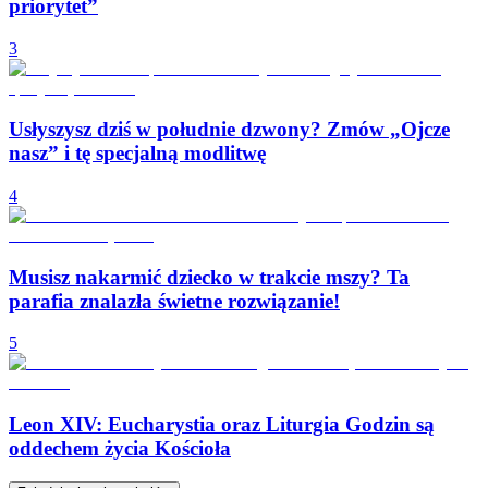
priorytet”
3
Usłyszysz dziś w południe dzwony? Zmów „Ojcze
nasz” i tę specjalną modlitwę
4
Musisz nakarmić dziecko w trakcie mszy? Ta
parafia znalazła świetne rozwiązanie!
5
Leon XIV: Eucharystia oraz Liturgia Godzin są
oddechem życia Kościoła