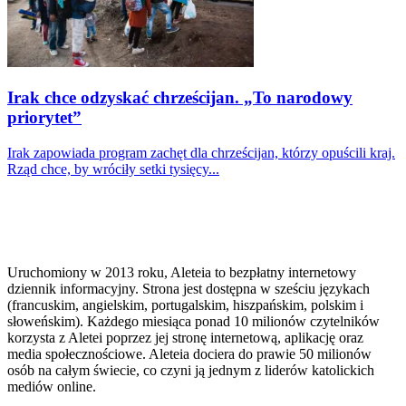
Irak chce odzyskać chrześcijan. „To narodowy
priorytet”
Irak zapowiada program zachęt dla chrześcijan, którzy opuścili kraj.
Rząd chce, by wróciły setki tysięcy...
Uruchomiony w 2013 roku, Aleteia to bezpłatny internetowy
dziennik informacyjny. Strona jest dostępna w sześciu językach
(francuskim, angielskim, portugalskim, hiszpańskim, polskim i
słoweńskim). Każdego miesiąca ponad 10 milionów czytelników
korzysta z Aletei poprzez jej stronę internetową, aplikację oraz
media społecznościowe. Aleteia dociera do prawie 50 milionów
osób na całym świecie, co czyni ją jednym z liderów katolickich
mediów online.