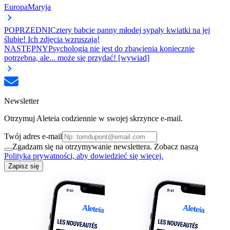
Europa
Maryja
POPRZEDNI
Cztery babcie panny młodej sypały kwiatki na jej
ślubie! Ich zdjęcia wzruszają!
NASTĘPNY
Psychologia nie jest do zbawienia koniecznie
potrzebna, ale... może się przydać! [wywiad]
Newsletter
Otrzymuj Aleteia codziennie w swojej skrzynce e-mail.
Twój adres e-mail
Zgadzam się na otrzymywanie newslettera. Zobacz naszą
Polityka prywatności, aby dowiedzieć się więcej.
Zapisz się