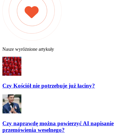
Nasze wyróżnione artykuły
Czy Kościół nie potrzebuje już łaciny?
Czy naprawdę można powierzyć AI napisanie
przemówienia weselnego?