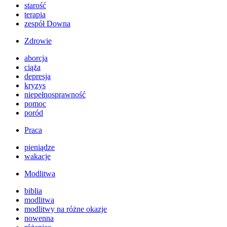
starość
terapia
zespół Downa
Zdrowie
aborcja
ciąża
depresja
kryzys
niepełnosprawność
pomoc
poród
Praca
pieniądze
wakacje
Modlitwa
biblia
modlitwa
modlitwy na różne okazje
nowenna