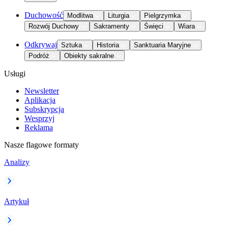
Duchowość
Modlitwa
Liturgia
Pielgrzymka
Rozwój Duchowy
Sakramenty
Święci
Wiara
Odkrywaj
Sztuka
Historia
Sanktuaria Maryjne
Podróż
Obiekty sakralne
Usługi
Newsletter
Aplikacja
Subskrypcja
Wesprzyj
Reklama
Nasze flagowe formaty
Analizy
Artykuł