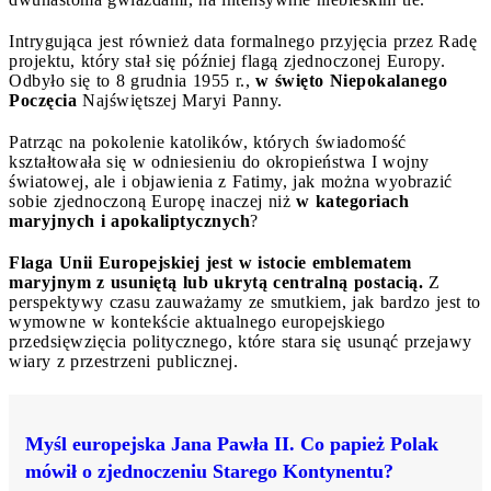
Intrygująca jest również data formalnego przyjęcia przez Radę
projektu, który stał się później flagą zjednoczonej Europy.
Odbyło się to 8 grudnia 1955 r.,
w święto Niepokalanego
Poczęcia
Najświętszej Maryi Panny.
Patrząc na pokolenie katolików, których świadomość
kształtowała się w odniesieniu do okropieństwa I wojny
światowej, ale i objawienia z Fatimy, jak można wyobrazić
sobie zjednoczoną Europę inaczej niż
w kategoriach
maryjnych i apokaliptycznych
?
Flaga Unii Europejskiej jest w istocie emblematem
maryjnym z usuniętą lub ukrytą centralną postacią.
Z
perspektywy czasu zauważamy ze smutkiem, jak bardzo jest to
wymowne w kontekście aktualnego europejskiego
przedsięwzięcia politycznego, które stara się usunąć przejawy
wiary z przestrzeni publicznej.
Myśl europejska Jana Pawła II. Co papież Polak
mówił o zjednoczeniu Starego Kontynentu?