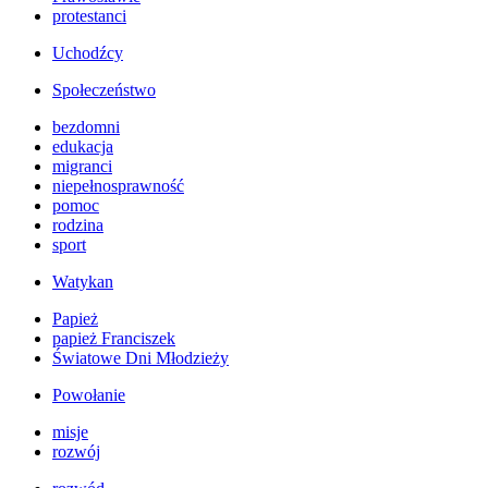
protestanci
Uchodźcy
Społeczeństwo
bezdomni
edukacja
migranci
niepełnosprawność
pomoc
rodzina
sport
Watykan
Papież
papież Franciszek
Światowe Dni Młodzieży
Powołanie
misje
rozwój