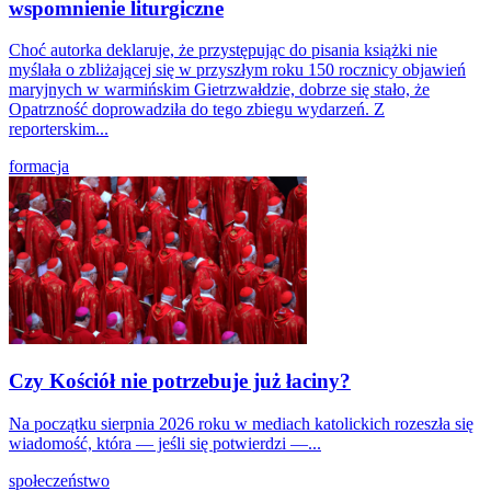
wspomnienie liturgiczne
Choć autorka deklaruje, że przystępując do pisania książki nie
myślała o zbliżającej się w przyszłym roku 150 rocznicy objawień
maryjnych w warmińskim Gietrzwałdzie, dobrze się stało, że
Opatrzność doprowadziła do tego zbiegu wydarzeń. Z
reporterskim...
formacja
Czy Kościół nie potrzebuje już łaciny?
Na początku sierpnia 2026 roku w mediach katolickich rozeszła się
wiadomość, która — jeśli się potwierdzi —...
społeczeństwo