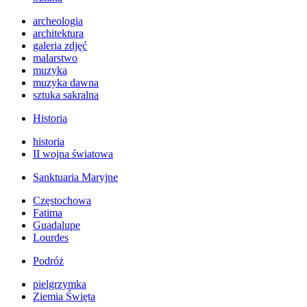
archeologia
architektura
galeria zdjęć
malarstwo
muzyka
muzyka dawna
sztuka sakralna
Historia
historia
II wojna światowa
Sanktuaria Maryjne
Częstochowa
Fatima
Guadalupe
Lourdes
Podróż
pielgrzymka
Ziemia Święta