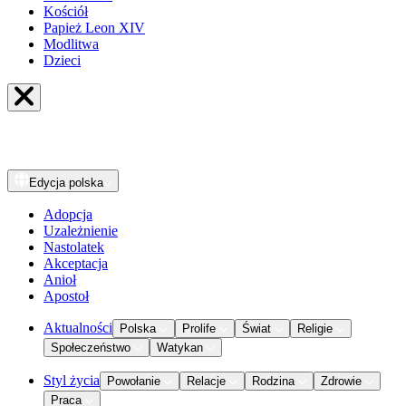
Kościół
Papież Leon XIV
Modlitwa
Dzieci
Edycja
polska
Adopcja
Uzależnienie
Nastolatek
Akceptacja
Anioł
Apostoł
Aktualności
Polska
Prolife
Świat
Religie
Społeczeństwo
Watykan
Styl życia
Powołanie
Relacje
Rodzina
Zdrowie
Praca