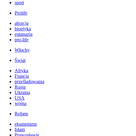
sport
Prolife
aborcja
bioetyka
eutanazja
pro-life
Włochy
Świat
Afryka
Francja
prześladowania
Rosja
Ukraina
USA
wojna
Religie
ekumenizm
Islam
Prawosławie