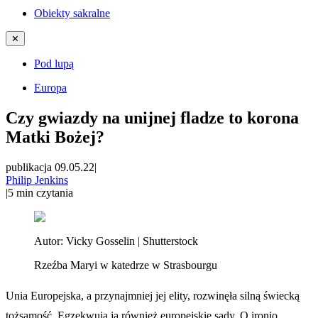
Obiekty sakralne
✕
Pod lupą
Europa
Czy gwiazdy na unijnej fladze to korona
Matki Bożej?
publikacja 09.05.22
|
Philip Jenkins
|
5
min czytania
Autor:
Vicky Gosselin | Shutterstock
Rzeźba Maryi w katedrze w Strasbourgu
Unia Europejska, a przynajmniej jej elity, rozwinęła silną świecką
tożsamość. Egzekwują ją również europejskie sądy. O ironio,