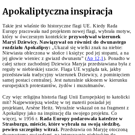
Apokaliptyczna inspiracja
Takie jest właśnie tło historyczne flagi UE. Kiedy Rada
Europy pracowała nad projektem nowej flagi, wybrała motyw,
który w ówczesnym kontekście
przywoływał wizerunek
Maryi Dziewicy. Nawiązywał on również do dwunastego
rozdziału Apokalipsy:
„Ukazał się wielki znak na niebie:
Niewiasta obleczona w słońce i księżyc pod jej stopami, a na
jej głowie wieniec z gwiazd dwunastu” (
Ap 12,1
). Ponadto w
całej sztuce zachodniej Dziewica Maryja przedstawiana była z
reguły w niebieskiej szacie. Flaga UE wygląda tak, jakby
przedstawiała tradycyjny wizerunek Dziewicy, z pominięciem
samej postaci centralnej. Jest naturalnie ukłonem w kierunku
europejskich protestantów, żydów i muzułmanów.
Czy więc religijna historia flagi Unii Europejskiej to katolicki
mit? Najpewniejszą wiedzę w tej materii posiadał jej
projektant, Arsène Heitz. Wyraźnie wskazał on na fragment z
Apokalipsy jako na inspirację dla swojego projektu. Co
więcej, w 1956 r.
Rada Europy podarowała katedrze w
Strasburgu, mieście, które wybrała na swoją siedzibę,
pewien szczególny witraż.
Przedstawia on Maryję otoczoną
dwunastoma gwiazdami, na intensywnie niebieskim tle.