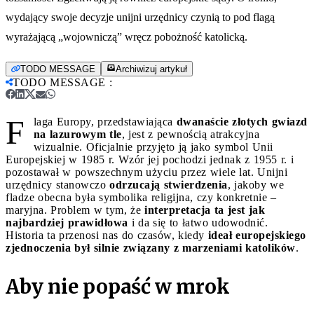
wydający swoje decyzje unijni urzędnicy czynią to pod flagą
wyrażającą „wojowniczą” wręcz pobożność katolicką.
TODO MESSAGE
Archiwizuj artykuł
TODO MESSAGE
:
F
laga Europy, przedstawiająca
dwanaście złotych gwiazd
na lazurowym tle
, jest z pewnością atrakcyjna
wizualnie. Oficjalnie przyjęto ją jako symbol Unii
Europejskiej w 1985 r. Wzór jej pochodzi jednak z 1955 r. i
pozostawał w powszechnym użyciu przez wiele lat. Unijni
urzędnicy stanowczo
odrzucają stwierdzenia
, jakoby we
fladze obecna była symbolika religijna, czy konkretnie –
maryjna. Problem w tym, że
interpretacja ta jest jak
najbardziej prawidłowa
i da się to łatwo udowodnić.
Historia ta przenosi nas do czasów, kiedy
ideał europejskiego
zjednoczenia był silnie związany z marzeniami katolików
.
Aby nie popaść w mrok