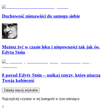
Duchowość nienawiści do samego siebie
Możesz żyć w czasie lęku i niepewności tak jak św.
Edyta Stein
8 porad Edyty Stein – unikaj rzeczy, które niszczą
Twoją kobiecość
Załaduj więcej artykułów
Najczęściej czytane w tej kategorii w tym miesiącu
1