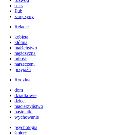
rozwód
seks
ślub
zaręczyny
Relacje
kobieta
kłótnia
małżeństwo
mężczyzna
miłość
narzeczeni
przyjaźń
Rodzina
dom
dziadkowie
dzieci
macierzyństwo
nastolatki
wychowanie
psychologia
śmierć