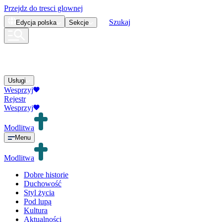
Przejdz do tresci glownej
Szukaj
Edycja
polska
Sekcje
Usługi
Wesprzyj
Rejestr
Wesprzyj
Modlitwa
Menu
Modlitwa
Dobre historie
Duchowość
Styl życia
Pod lupą
Kultura
Aktualności