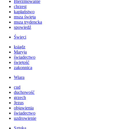
Bierzmowanie
chrzest
kapłaństwo
msza święta
msza trydencka
spowiedź
Święci
ksiądz
Maryja
świadectwo
świętość
zakonnica
Wiara
cud
duchowość
grzech
Jezus
objawienia
świadectwo
uzdrowienie
Sztuka