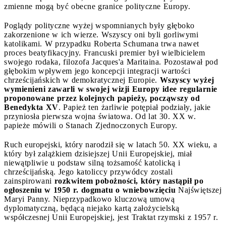
zmienne mogą być obecne granice polityczne Europy.
Poglądy polityczne wyżej wspomnianych były głęboko
zakorzenione w ich wierze. Wszyscy oni byli gorliwymi
katolikami. W przypadku Roberta Schumana trwa nawet
proces beatyfikacyjny. Francuski premier był wielbicielem
swojego rodaka, filozofa Jacques'a Maritaina. Pozostawał pod
głębokim wpływem jego koncepcji integracji wartości
chrześcijańskich w demokratycznej Europie.
Wszyscy wyżej
wymienieni zawarli w swojej wizji Europy idee regularnie
proponowane przez kolejnych papieży, począwszy od
Benedykta XV
. Papież ten żarliwie potępiał podziały, jakie
przyniosła pierwsza wojna światowa. Od lat 30. XX w.
papieże mówili o Stanach Zjednoczonych Europy.
Ruch europejski, który narodził się w latach 50. XX wieku, a
który był zalążkiem dzisiejszej Unii Europejskiej, miał
niewątpliwie u podstaw silną tożsamość katolicką i
chrześcijańską. Jego katoliccy przywódcy zostali
zainspirowani
rozkwitem pobożności, który nastąpił po
ogłoszeniu w 1950 r. dogmatu o wniebowzięciu
Najświętszej
Maryi Panny. Nieprzypadkowo kluczową umową
dyplomatyczną, będącą niejako kartą założycielską
współczesnej Unii Europejskiej, jest Traktat rzymski z 1957 r.