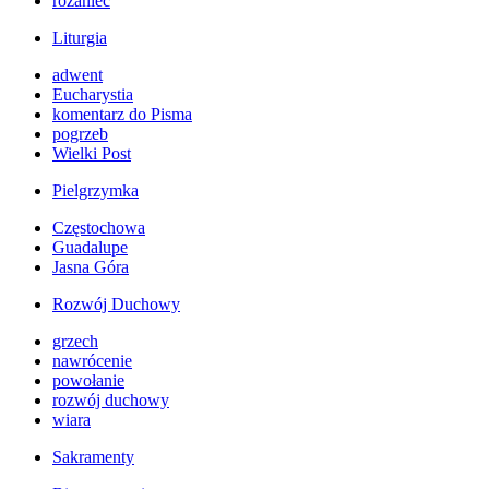
różaniec
Liturgia
adwent
Eucharystia
komentarz do Pisma
pogrzeb
Wielki Post
Pielgrzymka
Częstochowa
Guadalupe
Jasna Góra
Rozwój Duchowy
grzech
nawrócenie
powołanie
rozwój duchowy
wiara
Sakramenty