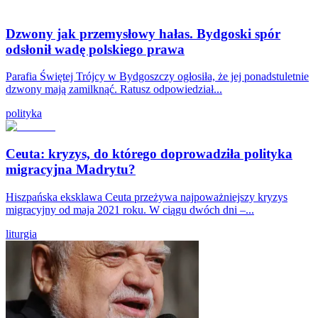
Dzwony jak przemysłowy hałas. Bydgoski spór
odsłonił wadę polskiego prawa
Parafia Świętej Trójcy w Bydgoszczy ogłosiła, że jej ponadstuletnie
dzwony mają zamilknąć. Ratusz odpowiedział...
polityka
Ceuta: kryzys, do którego doprowadziła polityka
migracyjna Madrytu?
Hiszpańska eksklawa Ceuta przeżywa najpoważniejszy kryzys
migracyjny od maja 2021 roku. W ciągu dwóch dni –...
liturgia