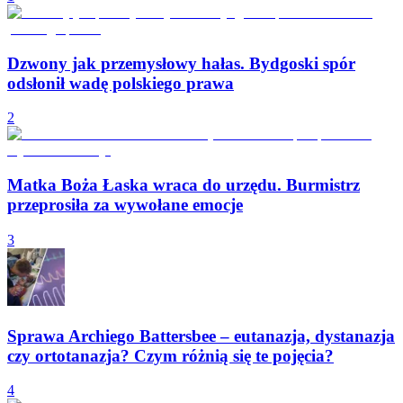
Dzwony jak przemysłowy hałas. Bydgoski spór
odsłonił wadę polskiego prawa
2
Matka Boża Łaska wraca do urzędu. Burmistrz
przeprosiła za wywołane emocje
3
Sprawa Archiego Battersbee – eutanazja, dystanazja
czy ortotanazja? Czym różnią się te pojęcia?
4