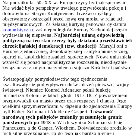
Na początku lat 50. XX w. Europejczycy byli zdesperowani.
Nie widać było perspektyw trwałego przywrócenia pokoju i
dobrobytu na Starym Kontynencie. Trzeźwo myślący
obserwatorzy ostrzegali przed nową erą mroku w relacjach
międzynarodowych. Za żelazną kurtyną panowała dyktatura
komunistyczna
, zaś niepodległość Europy Zachodniej często
wydawała się niepewna.
Najbardziej udaną odpowiedzią
polityczną na ten stan rzeczy były działania przedstawicieli
chrześcijańskiej demokracji (tzw. chadecji)
. Marzyli oni o
Europie zjednoczonej, demokratycznej i antykomunistycznej,
opartej na katolickich zasadach społecznych. Nowa unia miała
wznieść się ponad nacjonalistyczne roszczenia, nieodłącznie
związane ze znanym marzeniem o sojuszu Kościoła i państwa.
Światopoglądy pomysłodawców tego zjednoczenia
kształtowały się pod wpływem doświadczeń pierwszej wojny
światowej. Niemiec Konrad Adenauer pełnił funkcję
burmistrza Kolonii w latach głodu 1917-18. Z powodzeniem
przeprowadził on miasto przez czas rozpaczy i chaosu. Jego
wielkimi sprzymierzeńcami w dążeniu do zjednoczenia Europy
byli Robert Schuman i Alcide de Gasperi.
Tożsamość
narodową tych polityków zmieniły przesunięcia granic
państwowych po 1918 r.
W ich wyniku Schuman stał się
Francuzem, a de Gasperi Włochem. Doświadczenie zrodziło w
nich silne przekonanie, co do tego jak bardzo płynne i