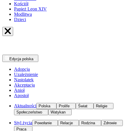
Kościół
Papież Leon XIV
Modlitwa
Dzieci
Edycja
polska
Adopcja
Uzależnienie
Nastolatek
Akceptacja
Anioł
Apostoł
Aktualności
Polska
Prolife
Świat
Religie
Społeczeństwo
Watykan
Styl życia
Powołanie
Relacje
Rodzina
Zdrowie
Praca