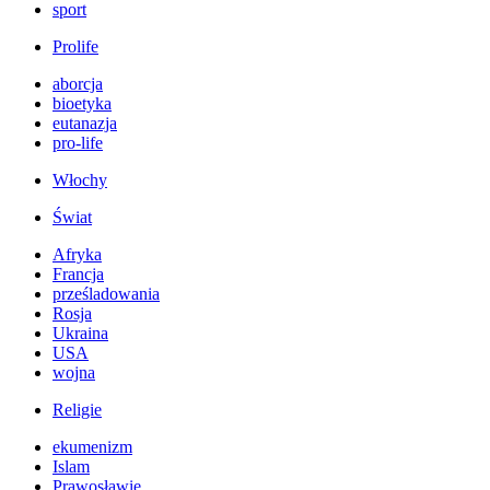
sport
Prolife
aborcja
bioetyka
eutanazja
pro-life
Włochy
Świat
Afryka
Francja
prześladowania
Rosja
Ukraina
USA
wojna
Religie
ekumenizm
Islam
Prawosławie