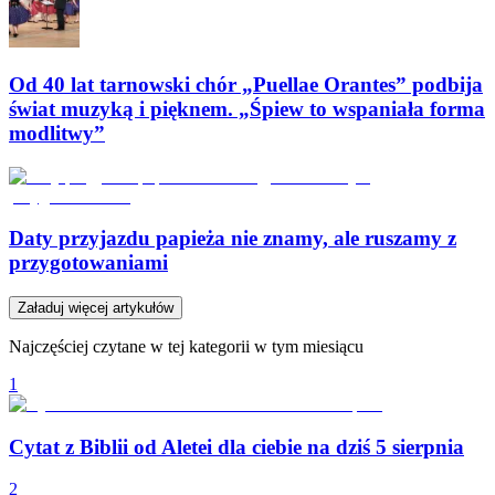
Od 40 lat tarnowski chór „Puellae Orantes” podbija
świat muzyką i pięknem. „Śpiew to wspaniała forma
modlitwy”
Daty przyjazdu papieża nie znamy, ale ruszamy z
przygotowaniami
Załaduj więcej artykułów
Najczęściej czytane w tej kategorii w tym miesiącu
1
Cytat z Biblii od Aletei dla ciebie na dziś 5 sierpnia
2