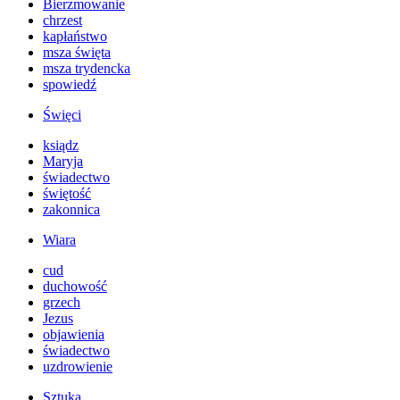
Bierzmowanie
chrzest
kapłaństwo
msza święta
msza trydencka
spowiedź
Święci
ksiądz
Maryja
świadectwo
świętość
zakonnica
Wiara
cud
duchowość
grzech
Jezus
objawienia
świadectwo
uzdrowienie
Sztuka