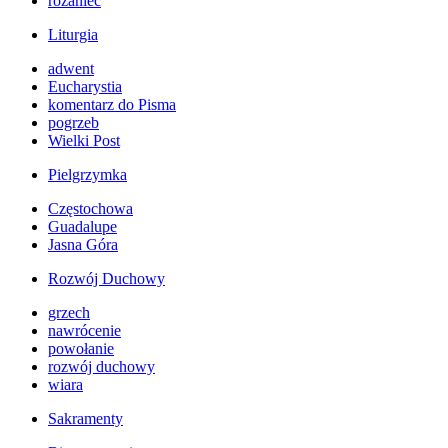
różaniec
Liturgia
adwent
Eucharystia
komentarz do Pisma
pogrzeb
Wielki Post
Pielgrzymka
Częstochowa
Guadalupe
Jasna Góra
Rozwój Duchowy
grzech
nawrócenie
powołanie
rozwój duchowy
wiara
Sakramenty