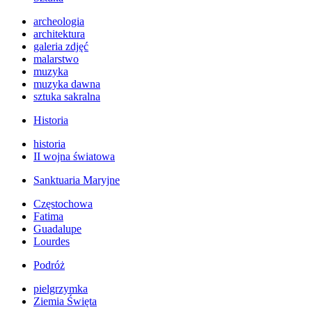
archeologia
architektura
galeria zdjęć
malarstwo
muzyka
muzyka dawna
sztuka sakralna
Historia
historia
II wojna światowa
Sanktuaria Maryjne
Częstochowa
Fatima
Guadalupe
Lourdes
Podróż
pielgrzymka
Ziemia Święta