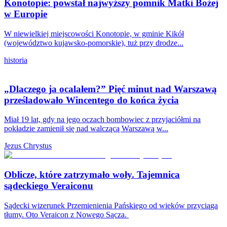
Konotopie: powstał najwyższy pomnik Matki Bożej
w Europie
W niewielkiej miejscowości Konotopie, w gminie Kikół
(województwo kujawsko-pomorskie), tuż przy drodze...
historia
„Dlaczego ja ocalałem?” Pięć minut nad Warszawą
prześladowało Wincentego do końca życia
Miał 19 lat, gdy na jego oczach bombowiec z przyjaciółmi na
pokładzie zamienił się nad walczącą Warszawą w...
Jezus Chrystus
Oblicze, które zatrzymało woły. Tajemnica
sądeckiego Veraiconu
Sądecki wizerunek Przemienienia Pańskiego od wieków przyciąga
tłumy. Oto Veraicon z Nowego Sącza.