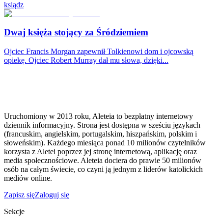
ksiądz
Dwaj księża stojący za Śródziemiem
Ojciec Francis Morgan zapewnił Tolkienowi dom i ojcowską
opiekę. Ojciec Robert Murray dał mu słowa, dzięki...
Uruchomiony w 2013 roku, Aleteia to bezpłatny internetowy
dziennik informacyjny. Strona jest dostępna w sześciu językach
(francuskim, angielskim, portugalskim, hiszpańskim, polskim i
słoweńskim). Każdego miesiąca ponad 10 milionów czytelników
korzysta z Aletei poprzez jej stronę internetową, aplikację oraz
media społecznościowe. Aleteia dociera do prawie 50 milionów
osób na całym świecie, co czyni ją jednym z liderów katolickich
mediów online.
Zapisz się
Zaloguj się
Sekcje