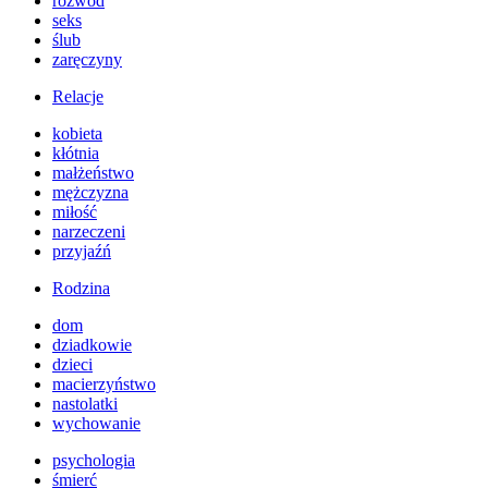
rozwód
seks
ślub
zaręczyny
Relacje
kobieta
kłótnia
małżeństwo
mężczyzna
miłość
narzeczeni
przyjaźń
Rodzina
dom
dziadkowie
dzieci
macierzyństwo
nastolatki
wychowanie
psychologia
śmierć