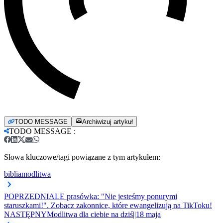
TODO MESSAGE
Archiwizuj artykuł
TODO MESSAGE
:
Słowa kluczowe/tagi powiązane z tym artykułem:
biblia
modlitwa
POPRZEDNI
ALE prasówka: "Nie jesteśmy ponurymi
staruszkami!". Zobacz zakonnice, które ewangelizują na TikToku!
NASTĘPNY
Modlitwa dla ciebie na dziś||18 maja