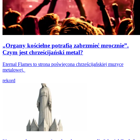
„Organy kościelne potrafią zabrzmieć mrocznie”.
Czym jest chrześcijański metal?
Eternal Flames to strona poświęcona chrześcijańskiej muzyce
metalowej.
rekord