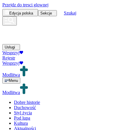
Przejdz do tresci glownej
Szukaj
Edycja
polska
Sekcje
Usługi
Wesprzyj
Rejestr
Wesprzyj
Modlitwa
Menu
Modlitwa
Dobre historie
Duchowość
Styl życia
Pod lupą
Kultura
Aktualności