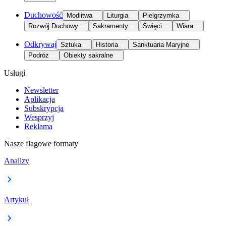
Duchowość
Modlitwa
Liturgia
Pielgrzymka
Rozwój Duchowy
Sakramenty
Święci
Wiara
Odkrywaj
Sztuka
Historia
Sanktuaria Maryjne
Podróż
Obiekty sakralne
Usługi
Newsletter
Aplikacja
Subskrypcja
Wesprzyj
Reklama
Nasze flagowe formaty
Analizy
Artykuł