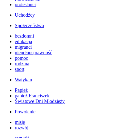
protestanci
Uchodźcy
Społeczeństwo
bezdomni
edukacja
migranci
niepełnosprawność
pomoc
rodzina
sport
Watykan
Papież
papież Franciszek
Światowe Dni Młodzieży
Powołanie
misje
rozwój