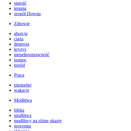
starość
terapia
zespół Downa
Zdrowie
aborcja
ciąża
depresja
kryzys
niepełnosprawność
pomoc
poród
Praca
pieniądze
wakacje
Modlitwa
biblia
modlitwa
modlitwy na różne okazje
nowenna