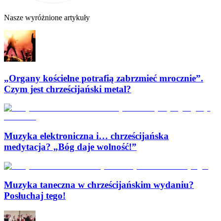
Nasze wyróżnione artykuły
„Organy kościelne potrafią zabrzmieć mrocznie”.
Czym jest chrześcijański metal?
Muzyka elektroniczna i… chrześcijańska
medytacja? „Bóg daje wolność!”
Muzyka taneczna w chrześcijańskim wydaniu?
Posłuchaj tego!