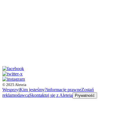
© 2025 Aleteia
Wesprzyj
Kim jesteśmy?
informacje prawne
Zostań
reklamodawcą
Skontaktuj się z Aleteią
Prywatność