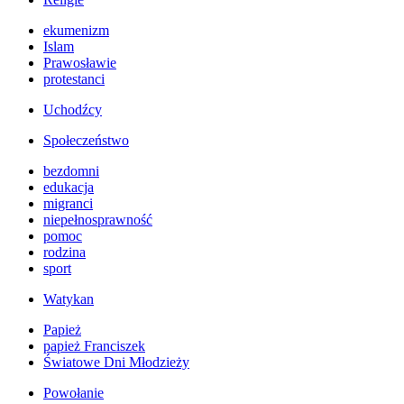
ekumenizm
Islam
Prawosławie
protestanci
Uchodźcy
Społeczeństwo
bezdomni
edukacja
migranci
niepełnosprawność
pomoc
rodzina
sport
Watykan
Papież
papież Franciszek
Światowe Dni Młodzieży
Powołanie