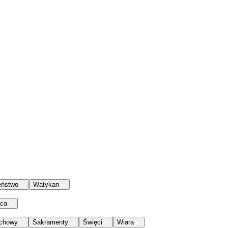
eństwo
Watykan
aca
chowy
Sakramenty
Święci
Wiara