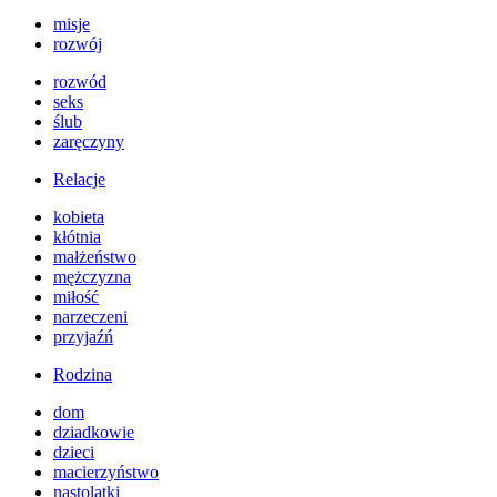
misje
rozwój
rozwód
seks
ślub
zaręczyny
Relacje
kobieta
kłótnia
małżeństwo
mężczyzna
miłość
narzeczeni
przyjaźń
Rodzina
dom
dziadkowie
dzieci
macierzyństwo
nastolatki