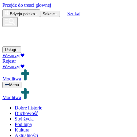
Przejdz do tresci glownej
Szukaj
Edycja
polska
Sekcje
Usługi
Wesprzyj
Rejestr
Wesprzyj
Modlitwa
Menu
Modlitwa
Dobre historie
Duchowość
Styl życia
Pod lupą
Kultura
Aktualności