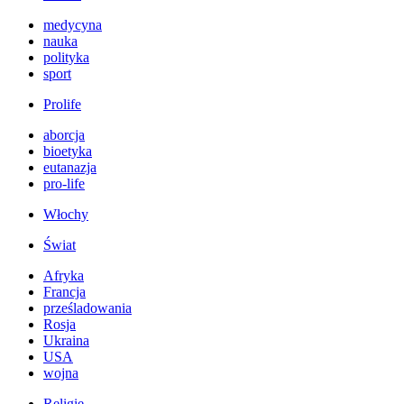
medycyna
nauka
polityka
sport
Prolife
aborcja
bioetyka
eutanazja
pro-life
Włochy
Świat
Afryka
Francja
prześladowania
Rosja
Ukraina
USA
wojna
Religie