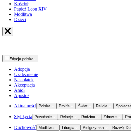
Kościół
Papież Leon XIV
Modlitwa
Dzieci
Edycja
polska
Adopcja
Uzależnienie
Nastolatek
Akceptacja
Anioł
Apostoł
Aktualności
Polska
Prolife
Świat
Religie
Społecz
Styl życia
Powołanie
Relacje
Rodzina
Zdrowie
Pr
Duchowość
Modlitwa
Liturgia
Pielgrzymka
Rozwój Du