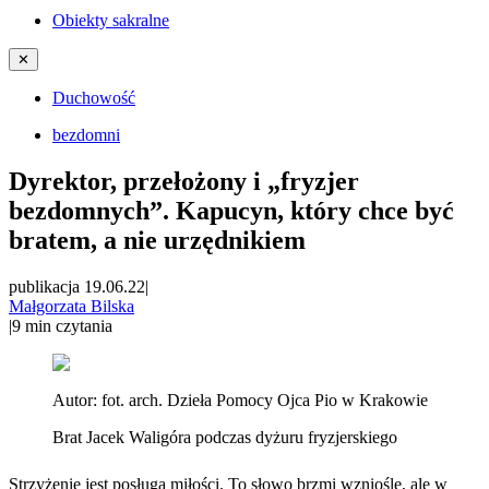
Obiekty sakralne
✕
Duchowość
bezdomni
Dyrektor, przełożony i „fryzjer
bezdomnych”. Kapucyn, który chce być
bratem, a nie urzędnikiem
publikacja 19.06.22
|
Małgorzata Bilska
|
9
min czytania
Autor:
fot. arch. Dzieła Pomocy Ojca Pio w Krakowie
Brat Jacek Waligóra podczas dyżuru fryzjerskiego
Strzyżenie jest posługą miłości. To słowo brzmi wzniośle, ale w