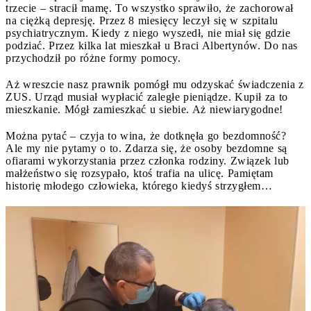
trzecie – stracił mamę. To wszystko sprawiło, że zachorował
na ciężką depresję. Przez 8 miesięcy leczył się w szpitalu
psychiatrycznym. Kiedy z niego wyszedł, nie miał się gdzie
podziać. Przez kilka lat mieszkał u Braci Albertynów. Do nas
przychodził po różne formy pomocy.
Aż wreszcie nasz prawnik pomógł mu odzyskać świadczenia z
ZUS. Urząd musiał wypłacić zaległe pieniądze. Kupił za to
mieszkanie. Mógł zamieszkać u siebie. Aż niewiarygodne!
Można pytać – czyja to wina, że dotknęła go bezdomność?
Ale my nie pytamy o to. Zdarza się, że osoby bezdomne są
ofiarami wykorzystania przez członka rodziny. Związek lub
małżeństwo się rozsypało, ktoś trafia na ulicę. Pamiętam
historię młodego człowieka, którego kiedyś strzygłem…