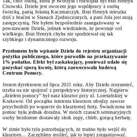
Tak, choć osobą, która je tworzyła i rozwijała był brat Henryk
Cisowski. Dzieło jest owocem jego współpracy z osobą
świecką, panią Jolantą Kaczmarczyk. Brat Henryk mieszka
dziś z braćmi w Stanach Zjednoczonych, a pani Jola jest moją
zastępczynią. Nie byłem bezpośrednio zaangażowany w
powstawanie Dzieła, jednak wiedziałem, że powstaje coś
wielkiego. Brat Henryk chyba nie spodziewał się tak
szybkiego i dynamicznego rozwoju.
Przełomem było wpisanie Dzieła do rejestru organizacji
pożytku publicznego, które pozwoliło na przekazywanie
1% podatku. Efekt był zaskakujący, ponieważ udało się
pozyskać sporą kwotę, którą zaowocowała budową
Centrum Pomocy.
Jestem dyrektorem od lipca 2021 roku. Aby Dzieło zrozumieć,
trzeba na nie spojrzeć z perspektywy historycznej. Najpierw
„dziełem pomocy” był nasz klasztor przy ul. Loretańskiej w
Krakowie. Od początku istnienia klasztoru ubodzy zawsze
przychodzili po wsparcie do klasztornej furty. Świadczona im
pomoc była jednak doraźna. W moich czasach seminaryjnych
osoby bezdomne dostawały słoik zupy, chleb, gorącą herbatę.
W zimie było tylu potrzebujących, że trudno było wejść do
klasztoru… Zaczęliśmy myśleć, jak to lepiej zorganizować.