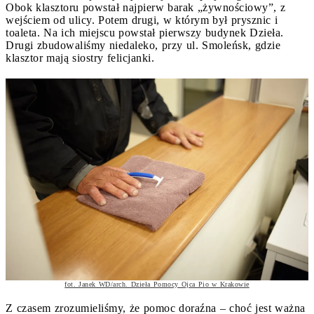
Obok klasztoru powstał najpierw barak „żywnościowy”, z
wejściem od ulicy. Potem drugi, w którym był prysznic i
toaleta. Na ich miejscu powstał pierwszy budynek Dzieła.
Drugi zbudowaliśmy niedaleko, przy ul. Smoleńsk, gdzie
klasztor mają siostry felicjanki.
fot. Janek WD/arch. Dzieła Pomocy Ojca Pio w Krakowie
Z czasem zrozumieliśmy, że pomoc doraźna – choć jest ważna