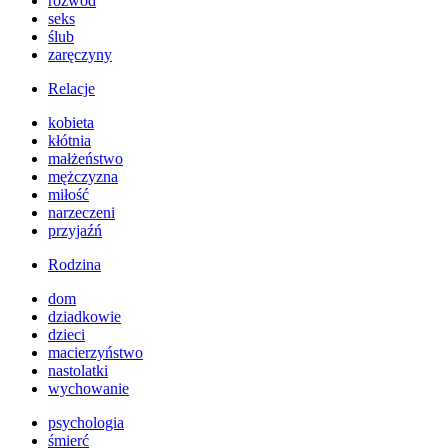
rozwód
seks
ślub
zaręczyny
Relacje
kobieta
kłótnia
małżeństwo
mężczyzna
miłość
narzeczeni
przyjaźń
Rodzina
dom
dziadkowie
dzieci
macierzyństwo
nastolatki
wychowanie
psychologia
śmierć