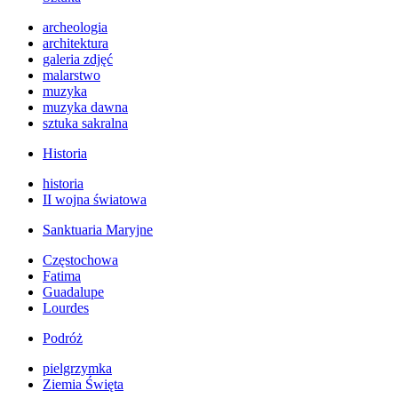
archeologia
architektura
galeria zdjęć
malarstwo
muzyka
muzyka dawna
sztuka sakralna
Historia
historia
II wojna światowa
Sanktuaria Maryjne
Częstochowa
Fatima
Guadalupe
Lourdes
Podróż
pielgrzymka
Ziemia Święta