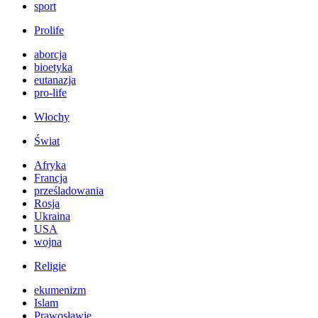
sport
Prolife
aborcja
bioetyka
eutanazja
pro-life
Włochy
Świat
Afryka
Francja
prześladowania
Rosja
Ukraina
USA
wojna
Religie
ekumenizm
Islam
Prawosławie