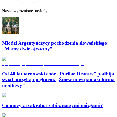
Nasze wyróżnione artykuły
Młodzi Argentyńczycy pochodzenia słoweńskiego:
„Mamy dwie ojczyzny”
Od 40 lat tarnowski chór „Puellae Orantes” podbija
świat muzyką i pięknem. „Śpiew to wspaniała forma
modlitwy”
Co muzyka sakralna robi z naszymi mózgami?