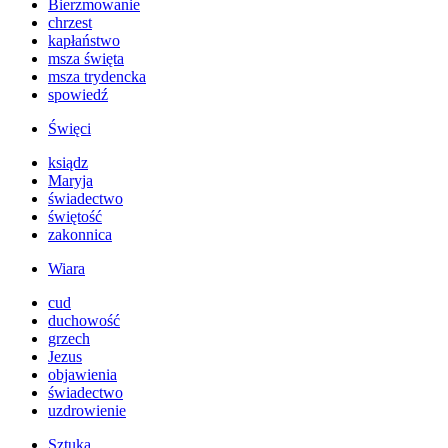
Bierzmowanie
chrzest
kapłaństwo
msza święta
msza trydencka
spowiedź
Święci
ksiądz
Maryja
świadectwo
świętość
zakonnica
Wiara
cud
duchowość
grzech
Jezus
objawienia
świadectwo
uzdrowienie
Sztuka