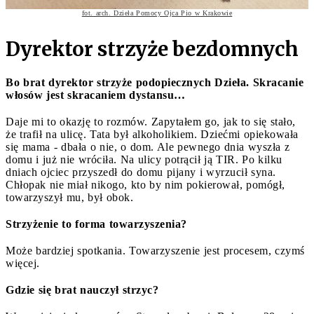
fot. arch. Dzieła Pomocy Ojca Pio w Krakowie
Dyrektor strzyże bezdomnych
Bo brat dyrektor strzyże podopiecznych Dzieła. Skracanie
włosów jest skracaniem dystansu…
Daje mi to okazję to rozmów. Zapytałem go, jak to się stało,
że trafił na ulicę. Tata był alkoholikiem. Dziećmi opiekowała
się mama - dbała o nie, o dom. Ale pewnego dnia wyszła z
domu i już nie wróciła. Na ulicy potrącił ją TIR. Po kilku
dniach ojciec przyszedł do domu pijany i wyrzucił syna.
Chłopak nie miał nikogo, kto by nim pokierował, pomógł,
towarzyszył mu, był obok.
Strzyżenie to forma towarzyszenia?
Może bardziej spotkania. Towarzyszenie jest procesem, czymś
więcej.
Gdzie się brat nauczył strzyc?