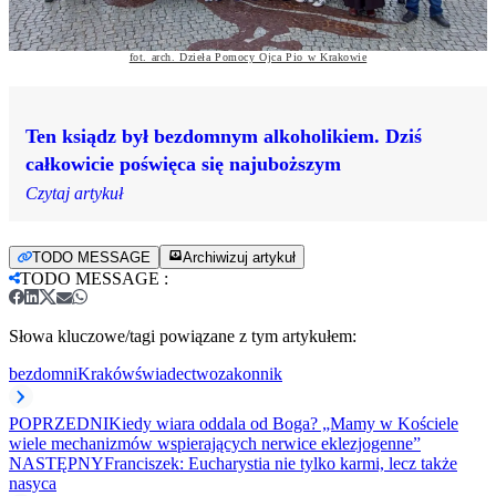
fot. arch. Dzieła Pomocy Ojca Pio w Krakowie
Ten ksiądz był bezdomnym alkoholikiem. Dziś
całkowicie poświęca się najuboższym
Czytaj artykuł
TODO MESSAGE
Archiwizuj artykuł
TODO MESSAGE
:
Słowa kluczowe/tagi powiązane z tym artykułem:
bezdomni
Kraków
świadectwo
zakonnik
POPRZEDNI
Kiedy wiara oddala od Boga? „Mamy w Kościele
wiele mechanizmów wspierających nerwice eklezjogenne”
NASTĘPNY
Franciszek: Eucharystia nie tylko karmi, lecz także
nasyca