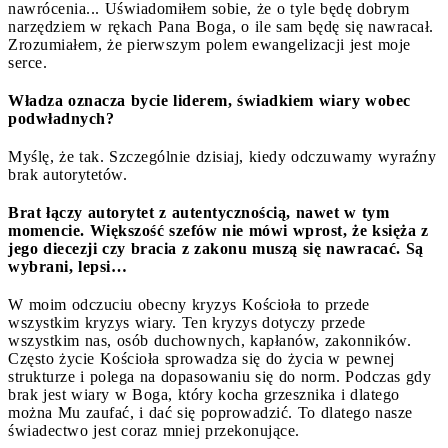
nawrócenia... Uświadomiłem sobie, że o tyle będę dobrym
narzędziem w rękach Pana Boga, o ile sam będę się nawracał.
Zrozumiałem, że pierwszym polem ewangelizacji jest moje
serce.
Władza oznacza bycie liderem, świadkiem wiary wobec
podwładnych?
Myślę, że tak. Szczególnie dzisiaj, kiedy odczuwamy wyraźny
brak autorytetów.
Brat łączy autorytet z autentycznością, nawet w tym
momencie. Większość szefów nie mówi wprost, że księża z
jego diecezji czy bracia z zakonu muszą się nawracać. Są
wybrani, lepsi…
W moim odczuciu obecny kryzys Kościoła to przede
wszystkim kryzys wiary. Ten kryzys dotyczy przede
wszystkim nas, osób duchownych, kapłanów, zakonników.
Często życie Kościoła sprowadza się do życia w pewnej
strukturze i polega na dopasowaniu się do norm. Podczas gdy
brak jest wiary w Boga, który kocha grzesznika i dlatego
można Mu zaufać, i dać się poprowadzić. To dlatego nasze
świadectwo jest coraz mniej przekonujące.