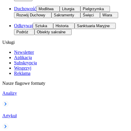
Duchowość
Modlitwa
Liturgia
Pielgrzymka
Rozwój Duchowy
Sakramenty
Święci
Wiara
Odkrywaj
Sztuka
Historia
Sanktuaria Maryjne
Podróż
Obiekty sakralne
Usługi
Newsletter
Aplikacja
Subskrypcja
Wesprzyj
Reklama
Nasze flagowe formaty
Analizy
Artykuł