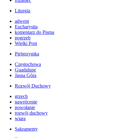
różaniec
Liturgia
adwent
Eucharystia
komentarz do Pisma
pogrzeb
Wielki Post
Pielgrzymka
Częstochowa
Guadalupe
Jasna Góra
Rozwój Duchowy
grzech
nawrócenie
powołanie
rozwój duchowy
wiara
Sakramenty