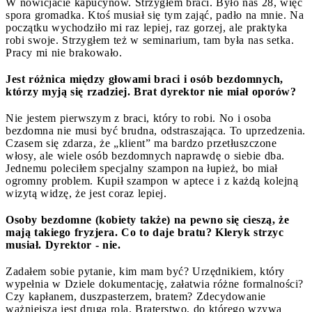
W nowicjacie kapucynów. Strzygłem braci. Było nas 28, więc
spora gromadka. Ktoś musiał się tym zająć, padło na mnie. Na
początku wychodziło mi raz lepiej, raz gorzej, ale praktyka
robi swoje. Strzygłem też w seminarium, tam była nas setka.
Pracy mi nie brakowało.
Jest różnica między głowami braci i osób bezdomnych,
którzy myją się rzadziej. Brat dyrektor nie miał oporów?
Nie jestem pierwszym z braci, który to robi. No i osoba
bezdomna nie musi być brudna, odstraszająca. To uprzedzenia.
Czasem się zdarza, że „klient” ma bardzo przetłuszczone
włosy, ale wiele osób bezdomnych naprawdę o siebie dba.
Jednemu poleciłem specjalny szampon na łupież, bo miał
ogromny problem. Kupił szampon w aptece i z każdą kolejną
wizytą widzę, że jest coraz lepiej.
Osoby bezdomne (kobiety także) na pewno się cieszą, że
mają takiego fryzjera. Co to daje bratu? Kleryk strzyc
musiał. Dyrektor - nie.
Zadałem sobie pytanie, kim mam być? Urzędnikiem, który
wypełnia w Dziele dokumentację, załatwia różne formalności?
Czy kapłanem, duszpasterzem, bratem? Zdecydowanie
ważniejsza jest druga rola. Braterstwo, do którego wzywa