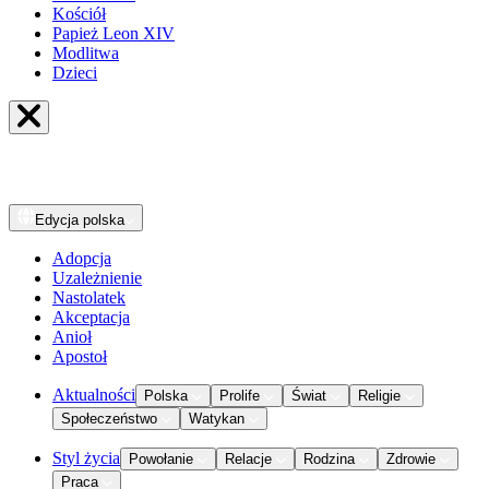
Kościół
Papież Leon XIV
Modlitwa
Dzieci
Edycja
polska
Adopcja
Uzależnienie
Nastolatek
Akceptacja
Anioł
Apostoł
Aktualności
Polska
Prolife
Świat
Religie
Społeczeństwo
Watykan
Styl życia
Powołanie
Relacje
Rodzina
Zdrowie
Praca