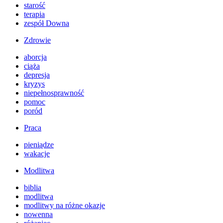
starość
terapia
zespół Downa
Zdrowie
aborcja
ciąża
depresja
kryzys
niepełnosprawność
pomoc
poród
Praca
pieniądze
wakacje
Modlitwa
biblia
modlitwa
modlitwy na różne okazje
nowenna