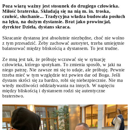
Poza wiarą ważny jest stosunek do drugiego człowieka.
Miłość braterska. Składają się na nią m. in. troska,
czułość, słuchanie... Tradycyjna władza budowała posłuch
na lęku, na dużym dystansie. Brat jako prowincjał,
dyrektor Dzieła, dystans skraca.
Skracanie dystansu jest absolutnie niezbędne, choć nie wolno
z tym przesadzić. Żeby zachować autorytet, trzeba umiejętnie
balansować między bliskością a dystansem. To jest trudne.
Ze mną jest tak, że próbuję wczuwać się w sytuację
człowieka, którego spotykam. To zmienia sposób, w jaki na
niego patrzę. Nie zawsze mi się to udaje, ale próbuję. Pewnie
trzeba mieć w tym względzie też pewien dar od Boga. Jeśli
dystans skróci się za bardzo, robi się niebezpiecznie. Nie ma
wtedy możliwości oddziaływania na innych. W napięciu
między bliskością i dystansem rodzi się autentyczne
braterstwo.