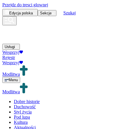
Przejdz do tresci glownej
Szukaj
Edycja
polska
Sekcje
Usługi
Wesprzyj
Rejestr
Wesprzyj
Modlitwa
Menu
Modlitwa
Dobre historie
Duchowość
Styl życia
Pod lupą
Kultura
Aktualności