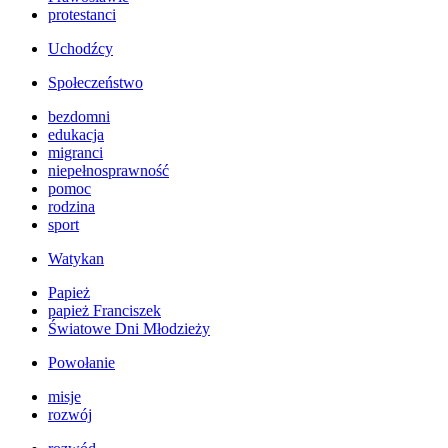
protestanci
Uchodźcy
Społeczeństwo
bezdomni
edukacja
migranci
niepełnosprawność
pomoc
rodzina
sport
Watykan
Papież
papież Franciszek
Światowe Dni Młodzieży
Powołanie
misje
rozwój