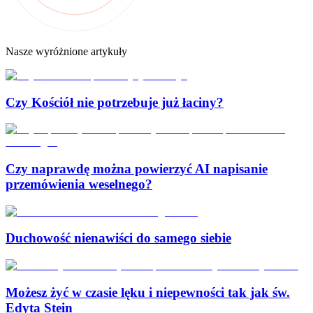
Nasze wyróżnione artykuły
Czy Kościół nie potrzebuje już łaciny?
Czy naprawdę można powierzyć AI napisanie
przemówienia weselnego?
Duchowość nienawiści do samego siebie
Możesz żyć w czasie lęku i niepewności tak jak św.
Edyta Stein