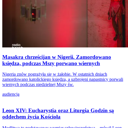
Masakra chrześcijan w Nigerii. Zamordowano
księdza, podczas Mszy porwano wiernych
Nigeria znów pogrążyła się w żałobie. W ostatnich dniach
zamordowano katolickiego księdza, a uzbrojeni napastnicy porwali
wiernych podczas niedzielnej Mszy św.
audiencja
Leon XIV: Eucharystia oraz Liturgia Godzin są
oddechem życia Kościoła
Modlitwa to podstawowy wymiar człowieczeństwa – mówił Leon