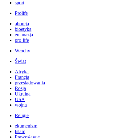
sport
Prolife
aborcja
bioetyka
eutanazja
pro-life
Włochy
Świat
Afryka
Francja
prześladowania
Rosja
Ukraina
USA
wojna
Religie
ekumenizm
Islam
Prawosławie