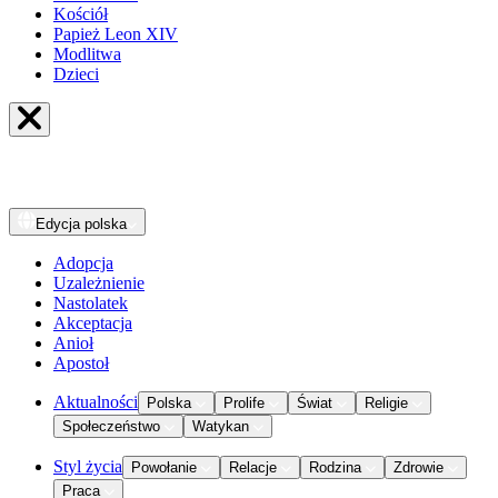
Kościół
Papież Leon XIV
Modlitwa
Dzieci
Edycja
polska
Adopcja
Uzależnienie
Nastolatek
Akceptacja
Anioł
Apostoł
Aktualności
Polska
Prolife
Świat
Religie
Społeczeństwo
Watykan
Styl życia
Powołanie
Relacje
Rodzina
Zdrowie
Praca