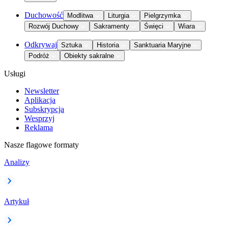
Duchowość
Modlitwa
Liturgia
Pielgrzymka
Rozwój Duchowy
Sakramenty
Święci
Wiara
Odkrywaj
Sztuka
Historia
Sanktuaria Maryjne
Podróż
Obiekty sakralne
Usługi
Newsletter
Aplikacja
Subskrypcja
Wesprzyj
Reklama
Nasze flagowe formaty
Analizy
Artykuł