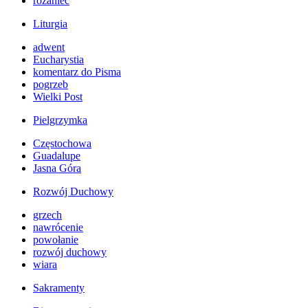
różaniec
Liturgia
adwent
Eucharystia
komentarz do Pisma
pogrzeb
Wielki Post
Pielgrzymka
Częstochowa
Guadalupe
Jasna Góra
Rozwój Duchowy
grzech
nawrócenie
powołanie
rozwój duchowy
wiara
Sakramenty