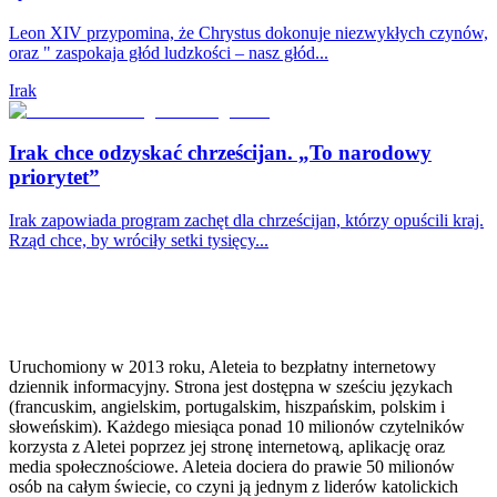
Leon XIV przypomina, że Chrystus dokonuje niezwykłych czynów,
oraz " zaspokaja głód ludzkości – nasz głód...
Irak
Irak chce odzyskać chrześcijan. „To narodowy
priorytet”
Irak zapowiada program zachęt dla chrześcijan, którzy opuścili kraj.
Rząd chce, by wróciły setki tysięcy...
Uruchomiony w 2013 roku, Aleteia to bezpłatny internetowy
dziennik informacyjny. Strona jest dostępna w sześciu językach
(francuskim, angielskim, portugalskim, hiszpańskim, polskim i
słoweńskim). Każdego miesiąca ponad 10 milionów czytelników
korzysta z Aletei poprzez jej stronę internetową, aplikację oraz
media społecznościowe. Aleteia dociera do prawie 50 milionów
osób na całym świecie, co czyni ją jednym z liderów katolickich