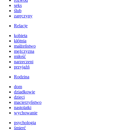
rozwód
seks
ślub
zaręczyny
Relacje
kobieta
kłótnia
małżeństwo
mężczyzna
miłość
narzeczeni
przyjaźń
Rodzina
dom
dziadkowie
dzieci
macierzyństwo
nastolatki
wychowanie
psychologia
śmierć