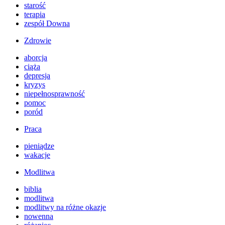
starość
terapia
zespół Downa
Zdrowie
aborcja
ciąża
depresja
kryzys
niepełnosprawność
pomoc
poród
Praca
pieniądze
wakacje
Modlitwa
biblia
modlitwa
modlitwy na różne okazje
nowenna