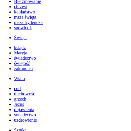
Bierzmowanie
chrzest
kapłaństwo
msza święta
msza trydencka
spowiedź
Święci
ksiądz
Maryja
świadectwo
świętość
zakonnica
Wiara
cud
duchowość
grzech
Jezus
objawienia
świadectwo
uzdrowienie
Sztuka