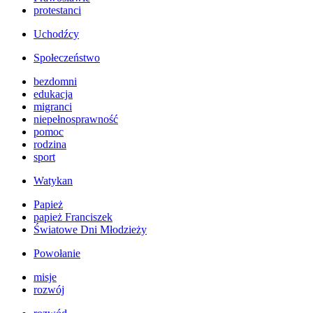
protestanci
Uchodźcy
Społeczeństwo
bezdomni
edukacja
migranci
niepełnosprawność
pomoc
rodzina
sport
Watykan
Papież
papież Franciszek
Światowe Dni Młodzieży
Powołanie
misje
rozwój