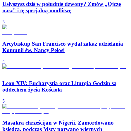
Usłyszysz dziś w południe dzwony? Zmów „Ojcze
nasz” i tę specjalną modlitwę
3
Arcybiskup San Francisco wydał zakaz udzielania
Komunii św. Nancy Pelosi
4
Leon XIV: Eucharystia oraz Liturgia Godzin są
oddechem życia Kościoła
5
Masakra chrześcijan w Nigerii. Zamordowano
księdza, podczas Mszy porwano wiernych