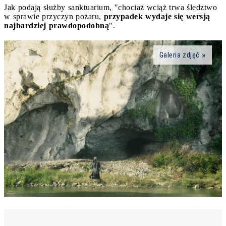
Jak podają służby sanktuarium, "chociaż wciąż trwa śledztwo
w sprawie przyczyn pożaru,
przypadek wydaje się wersją
najbardziej prawdopodobną
".
Galeria zdjęć