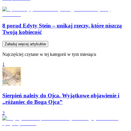
8 porad Edyty Stein – unikaj rzeczy, które niszczą
Twoją kobiecość
Załaduj więcej artykułów
Najczęściej czytane w tej kategorii w tym miesiącu
1
Sierpień należy do Ojca. Wyjątkowe objawienie i
„różaniec do Boga Ojca”
2