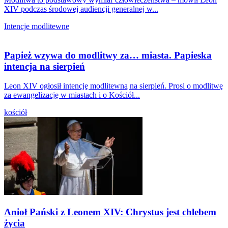
XIV podczas środowej audiencji generalnej w...
Intencje modlitewne
Papież wzywa do modlitwy za… miasta. Papieska
intencja na sierpień
Leon XIV ogłosił intencję modlitewną na sierpień. Prosi o modlitwę
za ewangelizację w miastach i o Kościół...
kościół
Anioł Pański z Leonem XIV: Chrystus jest chlebem
życia