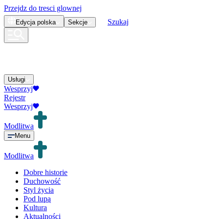
Przejdz do tresci glownej
Szukaj
Edycja
polska
Sekcje
Usługi
Wesprzyj
Rejestr
Wesprzyj
Modlitwa
Menu
Modlitwa
Dobre historie
Duchowość
Styl życia
Pod lupą
Kultura
Aktualności