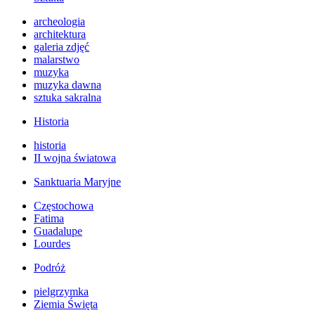
archeologia
architektura
galeria zdjęć
malarstwo
muzyka
muzyka dawna
sztuka sakralna
Historia
historia
II wojna światowa
Sanktuaria Maryjne
Częstochowa
Fatima
Guadalupe
Lourdes
Podróż
pielgrzymka
Ziemia Święta