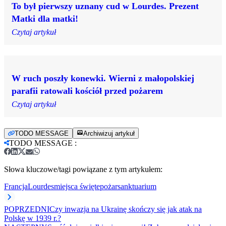
To był pierwszy uznany cud w Lourdes. Prezent
Matki dla matki!
Czytaj artykuł
W ruch poszły konewki. Wierni z małopolskiej
parafii ratowali kościół przed pożarem
Czytaj artykuł
TODO MESSAGE
Archiwizuj artykuł
TODO MESSAGE
:
Słowa kluczowe/tagi powiązane z tym artykułem:
Francja
Lourdes
miejsca święte
pożar
sanktuarium
POPRZEDNI
Czy inwazja na Ukrainę skończy się jak atak na
Polskę w 1939 r.?