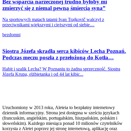
Bez wsparcia narzeczonej trudno byłoby mi
zmierzyć się z niemal pewną śmiercią syna”
Na sportowych matach tatami Ivan Trajkovič walczył z
przeciwnikami większymi i cięższymi od siebie....
bezdomni
Siostra Józefa skradła serca kibiców Lecha Poznań.
Podczas meczu poszła z przełożoną do Kotła…
Habit i szalik Lecha? W Poznaniu to żadna sprzeczność. Siostra
Józefa Krupa, elżbietanka i od 44 lat kibic...
Uruchomiony w 2013 roku, Aleteia to bezpłatny internetowy
dziennik informacyjny. Strona jest dostępna w sześciu językach
(francuskim, angielskim, portugalskim, hiszpańskim, polskim i
słoweńskim). Każdego miesiąca ponad 10 milionów czytelników
korzysta z Aletei poprzez jej stronę internetową, aplikację oraz