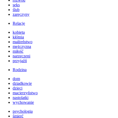
rozwód
seks
ślub
zaręczyny
Relacje
kobieta
kłótnia
małżeństwo
mężczyzna
miłość
narzeczeni
przyjaźń
Rodzina
dom
dziadkowie
dzieci
macierzyństwo
nastolatki
wychowanie
psychologia
śmierć