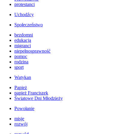
protestanci
Uchodźcy
Społeczeństwo
bezdomni
edukacja
migranci
niepełnosprawność
pomoc
rodzina
sport
Watykan
Papież
papież Franciszek
Światowe Dni Młodzieży
Powołanie
misje
rozwój