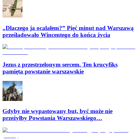
„Dlaczego ja ocalałem?” Pięć minut nad Warszawą
prześladowało Wincentego do końca życia
Jezus z przestrzelonym sercem. Ten krucyfiks
pamięta powstanie warszawskie
Gdyby nie wypastowany but, być może nie
przeżyłby Powstania Warszawskiego…