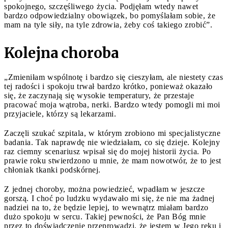
spokojnego, szczęśliwego życia. Podjęłam wtedy nawet
bardzo odpowiedzialny obowiązek, bo pomyślałam sobie, że
mam na tyle siły, na tyle zdrowia, żeby coś takiego zrobić”.
Kolejna choroba
„Zmieniłam wspólnotę i bardzo się cieszyłam, ale niestety czas
tej radości i spokoju trwał bardzo krótko, ponieważ okazało
się, że zaczynają się wysokie temperatury, że przestaje
pracować moja wątroba, nerki. Bardzo wtedy pomogli mi moi
przyjaciele, którzy są lekarzami.
Zaczęli szukać szpitala, w którym zrobiono mi specjalistyczne
badania. Tak naprawdę nie wiedziałam, co się dzieje. Kolejny
raz ciemny scenariusz wpisał się do mojej historii życia. Po
prawie roku stwierdzono u mnie, że mam nowotwór, że to jest
chłoniak tkanki podskórnej.
Z jednej choroby, można powiedzieć, wpadłam w jeszcze
gorszą. I choć po ludzku wydawało mi się, że nie ma żadnej
nadziei na to, że będzie lepiej, to wewnątrz miałam bardzo
dużo spokoju w sercu. Takiej pewności, że Pan Bóg mnie
przez to doświadczenie przeprowadzi, że jestem w Jego ręku i