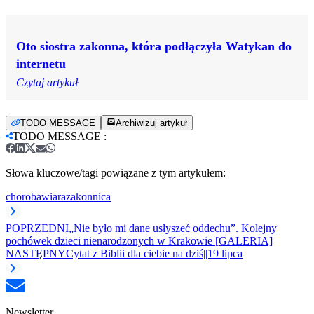
Oto siostra zakonna, która podłączyła Watykan do
internetu
Czytaj artykuł
TODO MESSAGE
Archiwizuj artykuł
TODO MESSAGE
:
Słowa kluczowe/tagi powiązane z tym artykułem:
choroba
wiara
zakonnica
POPRZEDNI
„Nie było mi dane usłyszeć oddechu”. Kolejny
pochówek dzieci nienarodzonych w Krakowie [GALERIA]
NASTĘPNY
Cytat z Biblii dla ciebie na dziś||19 lipca
Newsletter