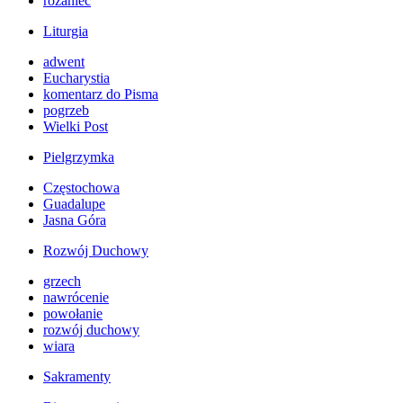
różaniec
Liturgia
adwent
Eucharystia
komentarz do Pisma
pogrzeb
Wielki Post
Pielgrzymka
Częstochowa
Guadalupe
Jasna Góra
Rozwój Duchowy
grzech
nawrócenie
powołanie
rozwój duchowy
wiara
Sakramenty