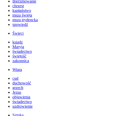
Bierzmowanie
chrzest
kapłaństwo
msza święta
msza trydencka
spowiedź
Święci
ksiądz
Maryja
świadectwo
świętość
zakonnica
Wiara
cud
duchowość
grzech
Jezus
objawienia
świadectwo
uzdrowienie
Sztuka