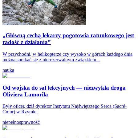
„Główną cechą lekarzy pogotowia ratunkowego jest
radość z działania”
W przychodni, w helikopterze czy wysoko w górach każdego dnia
można spotkać się z nierozerwalnym związkiem...
nauka
Od wojska do sal lekcyjnych — niezwykła droga
Oliviera Lamorila
Były oficer, dziś dyrektor Instytutu Najświętszego Serca (Sacré-
Cœur) w Rzymie.
niepełnosprawność