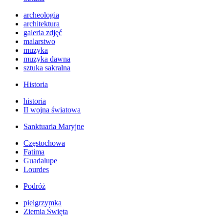
archeologia
architektura
galeria zdjęć
malarstwo
muzyka
muzyka dawna
sztuka sakralna
Historia
historia
II wojna światowa
Sanktuaria Maryjne
Częstochowa
Fatima
Guadalupe
Lourdes
Podróż
pielgrzymka
Ziemia Święta