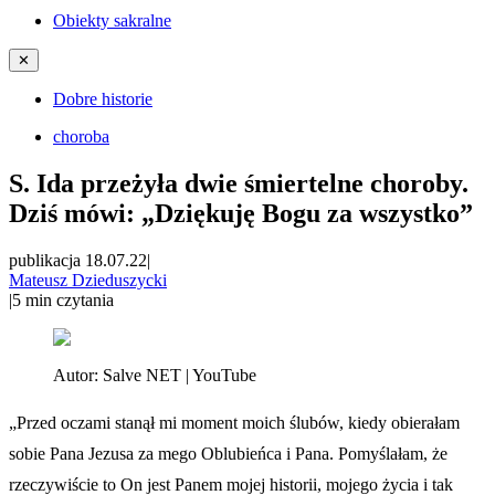
Obiekty sakralne
✕
Dobre historie
choroba
S. Ida przeżyła dwie śmiertelne choroby.
Dziś mówi: „Dziękuję Bogu za wszystko”
publikacja 18.07.22
|
Mateusz Dzieduszycki
|
5
min czytania
Autor:
Salve NET | YouTube
„Przed oczami stanął mi moment moich ślubów, kiedy obierałam
sobie Pana Jezusa za mego Oblubieńca i Pana. Pomyślałam, że
rzeczywiście to On jest Panem mojej historii, mojego życia i tak