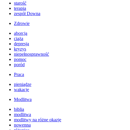
starość
terapia
zespół Downa
Zdrowie
aborcja
ciąża
depresja
kryzys
niepełnosprawność
pomoc
poród
Praca
pieniądze
wakacje
Modlitwa
biblia
modlitwa
modlitwy na różne okazje
nowenna