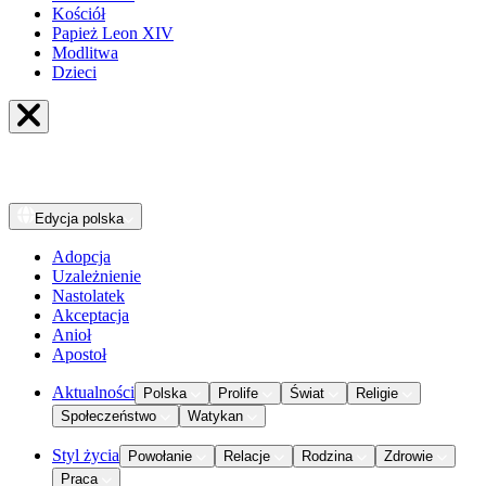
Kościół
Papież Leon XIV
Modlitwa
Dzieci
Edycja
polska
Adopcja
Uzależnienie
Nastolatek
Akceptacja
Anioł
Apostoł
Aktualności
Polska
Prolife
Świat
Religie
Społeczeństwo
Watykan
Styl życia
Powołanie
Relacje
Rodzina
Zdrowie
Praca