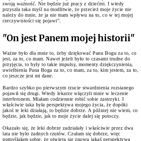
swoją ważność. Nie będzie już pracy z dziećmi. I wtedy
przyszła taka myśl na modlitwie, że przecież moje życie nie
należy do mnie, że ja nie mam wpływu na to, co w tej mojej
rzeczywistości się pojawi”.
"On jest Panem mojej historii"
Ważne było dla mnie to, żeby dziękować Panu Bogu za to, co
jest, za to, co mam. Nawet jeżeli było to czasami trudne do
przyjęcia, to były to takie impulsy, momenty dziękczynienia,
uwielbienia Pana Boga za to, co mam, za to, kim jestem, za to,
co jeszcze jest mi dane.
Bardzo szybko po pierwszym rzucie stwardnienia rozsianego
pojawił się drugi. Wtedy lekarze włączyli mnie w leczenie
interferonem. Miałam codziennie robić sobie zastrzyki. I
właściwie taka była perspektywa mojego życia, że dopóki
jakoś te leki działają, to będzie dobrze. A później nie wiem, co
będzie, jak będzie, jak to moje życie dalej się potoczy.
Okazało się, że leki dobrze zadziałały i właściwie przez dwa
lata nie było żadnych rzutów. Czułam się dobrze, więc
pomyślałam sobie, że otwiera się znowu jakaś perspektywa