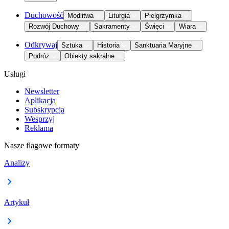
Duchowość
Modlitwa
Liturgia
Pielgrzymka
Rozwój Duchowy
Sakramenty
Święci
Wiara
Odkrywaj
Sztuka
Historia
Sanktuaria Maryjne
Podróż
Obiekty sakralne
Usługi
Newsletter
Aplikacja
Subskrypcja
Wesprzyj
Reklama
Nasze flagowe formaty
Analizy
Artykuł