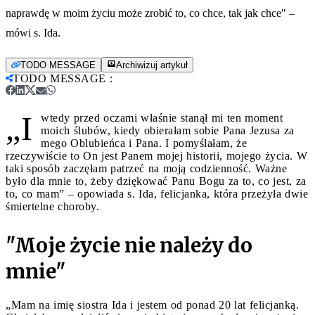
naprawdę w moim życiu może zrobić to, co chce, tak jak chce" –
mówi s. Ida.
TODO MESSAGE
Archiwizuj artykuł
TODO MESSAGE
:
„I
wtedy przed oczami właśnie stanął mi ten moment
moich ślubów, kiedy obierałam sobie Pana Jezusa za
mego Oblubieńca i Pana. I pomyślałam, że
rzeczywiście to On jest Panem mojej historii, mojego życia. W
taki sposób zaczęłam patrzeć na moją codzienność. Ważne
było dla mnie to, żeby dziękować Panu Bogu za to, co jest, za
to, co mam” – opowiada s. Ida, felicjanka, która przeżyła dwie
śmiertelne choroby.
"Moje życie nie należy do
mnie"
„Mam na imię siostra Ida i jestem od ponad 20 lat felicjanką.