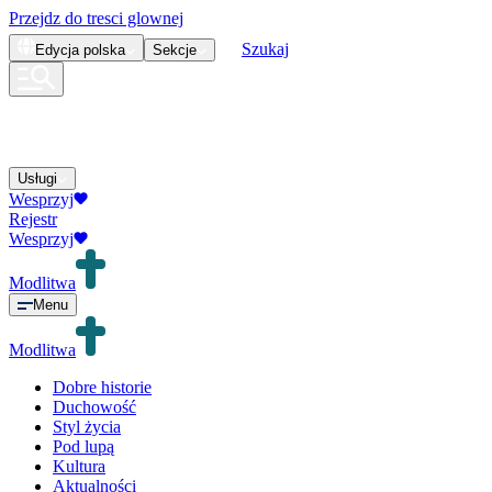
Przejdz do tresci glownej
Szukaj
Edycja
polska
Sekcje
Usługi
Wesprzyj
Rejestr
Wesprzyj
Modlitwa
Menu
Modlitwa
Dobre historie
Duchowość
Styl życia
Pod lupą
Kultura
Aktualności