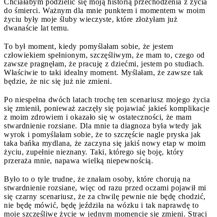
Chciałabym podzielić się moją historią przechodzenia z życia
do śmierci. Ważnym dla mnie punktem i momentem w moim
życiu były moje śluby wieczyste, które złożyłam już
dwanaście lat temu.
To był moment, kiedy pomyślałam sobie, że jestem
człowiekiem spełnionym, szczęśliwym, że mam to, czego od
zawsze pragnęłam, że pracuję z dziećmi, jestem po studiach.
Właściwie to taki idealny moment. Myślałam, że zawsze tak
będzie, że nic się już nie zmieni.
Po niespełna dwóch latach trochę ten scenariusz mojego życia
się zmienił, ponieważ zaczęły się pojawiać jakieś komplikacje
z moim zdrowiem i okazało się w ostateczności, że mam
stwardnienie rozsiane. Dla mnie ta diagnoza była wtedy jak
wyrok i pomyślałam sobie, że to szczęście nagle pryska jak
taka bańka mydlana, że zaczyna się jakiś nowy etap w moim
życiu, zupełnie nieznany. Taki, którego się boję, który
przeraża mnie, napawa wielką niepewnością.
Było to o tyle trudne, że znałam osoby, które chorują na
stwardnienie rozsiane, więc od razu przed oczami pojawił mi
się czarny scenariusz, że za chwilę pewnie nie będę chodzić,
nie będę mówić, będę jeździła na wózku i tak naprawdę to
moje szczęśliwe życie w jednym momencie się zmieni. Straci