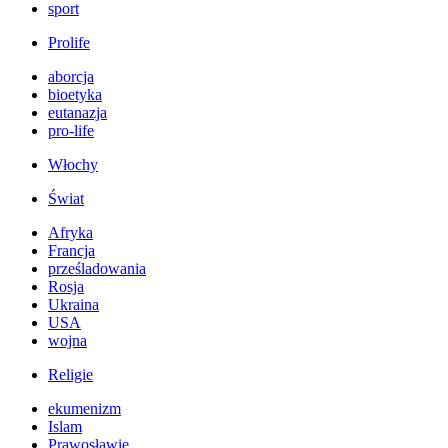
sport
Prolife
aborcja
bioetyka
eutanazja
pro-life
Włochy
Świat
Afryka
Francja
prześladowania
Rosja
Ukraina
USA
wojna
Religie
ekumenizm
Islam
Prawosławie