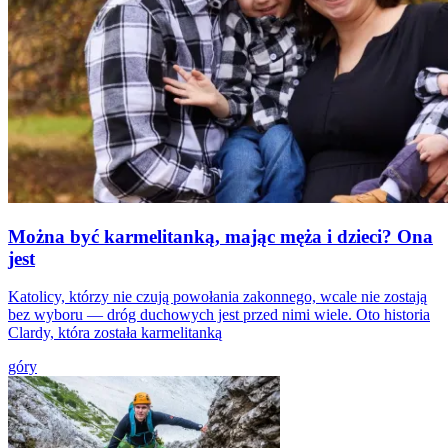
Można być karmelitanką, mając męża i dzieci? Ona
jest
Katolicy, którzy nie czują powołania zakonnego, wcale nie zostają
bez wyboru — dróg duchowych jest przed nimi wiele. Oto historia
Clardy, która została karmelitanką
góry