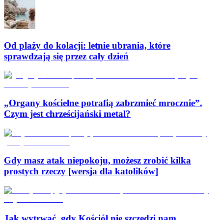
Od plaży do kolacji: letnie ubrania, które
sprawdzają się przez cały dzień
„Organy kościelne potrafią zabrzmieć mrocznie”.
Czym jest chrześcijański metal?
Gdy masz atak niepokoju, możesz zrobić kilka
prostych rzeczy [wersja dla katolików]
Jak wytrwać, gdy Kościół nie szczędzi nam