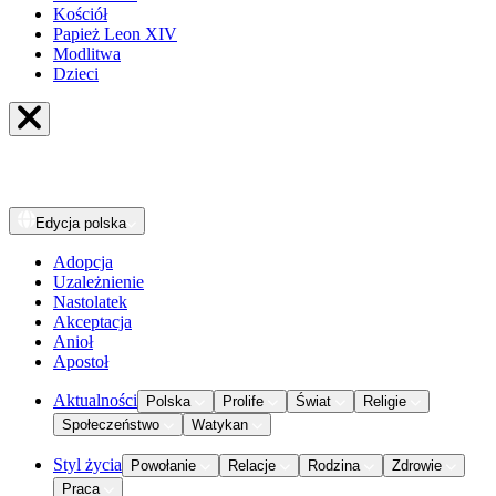
Kościół
Papież Leon XIV
Modlitwa
Dzieci
Edycja
polska
Adopcja
Uzależnienie
Nastolatek
Akceptacja
Anioł
Apostoł
Aktualności
Polska
Prolife
Świat
Religie
Społeczeństwo
Watykan
Styl życia
Powołanie
Relacje
Rodzina
Zdrowie
Praca