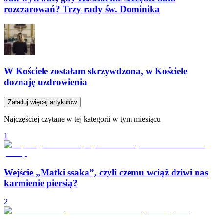
rozczarowań? Trzy rady św. Dominika
W Kościele zostałam skrzywdzona, w Kościele
doznaję uzdrowienia
Załaduj więcej artykułów
Najczęściej czytane w tej kategorii w tym miesiącu
1
Wejście „Matki ssaka”, czyli czemu wciąż dziwi nas
karmienie piersią?
2