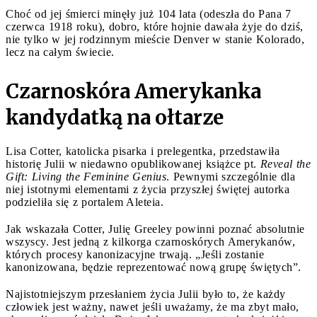
Choć od jej śmierci minęły już 104 lata (odeszła do Pana 7
czerwca 1918 roku), dobro, które hojnie dawała żyje do dziś,
nie tylko w jej rodzinnym mieście Denver w stanie Kolorado,
lecz na całym świecie.
Czarnoskóra Amerykanka
kandydatką na ołtarze
Lisa Cotter, katolicka pisarka i prelegentka, przedstawiła
historię Julii w niedawno opublikowanej książce pt.
Reveal the
Gift: Living the Feminine Genius
. Pewnymi szczególnie dla
niej istotnymi elementami z życia przyszłej świętej autorka
podzieliła się z portalem Aleteia.
Jak wskazała Cotter, Julię Greeley powinni poznać absolutnie
wszyscy. Jest jedną z kilkorga czarnoskórych Amerykanów,
których procesy kanonizacyjne trwają. „Jeśli zostanie
kanonizowana, będzie reprezentować nową grupę świętych”.
Najistotniejszym przesłaniem życia Julii było to, że każdy
człowiek jest ważny, nawet jeśli uważamy, że ma zbyt mało,