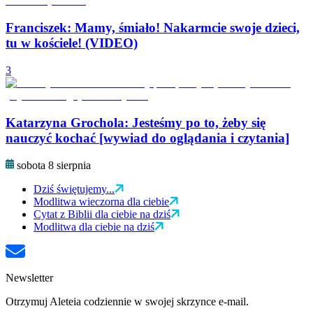
Franciszek: Mamy, śmiało! Nakarmcie swoje dzieci,
tu w kościele! (VIDEO)
3
Katarzyna Grochola: Jesteśmy po to, żeby się
nauczyć kochać [wywiad do oglądania i czytania]
sobota 8 sierpnia
Dziś świętujemy...
Modlitwa wieczorna dla ciebie
Cytat z Biblii dla ciebie na dziś
Modlitwa dla ciebie na dziś
Newsletter
Otrzymuj Aleteia codziennie w swojej skrzynce e-mail.