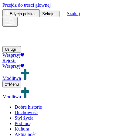
Przejdz do tresci glownej
Szukaj
Edycja
polska
Sekcje
Usługi
Wesprzyj
Rejestr
Wesprzyj
Modlitwa
Menu
Modlitwa
Dobre historie
Duchowość
Styl życia
Pod lupą
Kultura
Aktualności