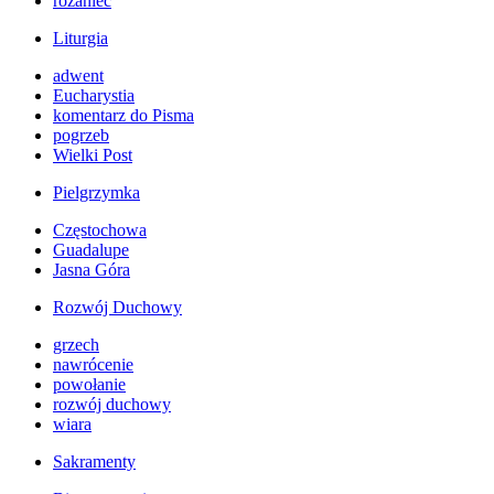
różaniec
Liturgia
adwent
Eucharystia
komentarz do Pisma
pogrzeb
Wielki Post
Pielgrzymka
Częstochowa
Guadalupe
Jasna Góra
Rozwój Duchowy
grzech
nawrócenie
powołanie
rozwój duchowy
wiara
Sakramenty