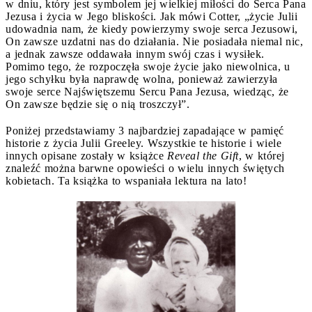
w dniu, który jest symbolem jej wielkiej miłości do Serca Pana
Jezusa i życia w Jego bliskości. Jak mówi Cotter, „życie Julii
udowadnia nam, że kiedy powierzymy swoje serca Jezusowi,
On zawsze uzdatni nas do działania. Nie posiadała niemal nic,
a jednak zawsze oddawała innym swój czas i wysiłek.
Pomimo tego, że rozpoczęła swoje życie jako niewolnica, u
jego schyłku była naprawdę wolna, ponieważ zawierzyła
swoje serce Najświętszemu Sercu Pana Jezusa, wiedząc, że
On zawsze będzie się o nią troszczył”.
Poniżej przedstawiamy 3 najbardziej zapadające w pamięć
historie z życia Julii Greeley. Wszystkie te historie i wiele
innych opisane zostały w książce
Reveal the Gift
, w której
znaleźć można barwne opowieści o wielu innych świętych
kobietach. Ta książka to wspaniała lektura na lato!