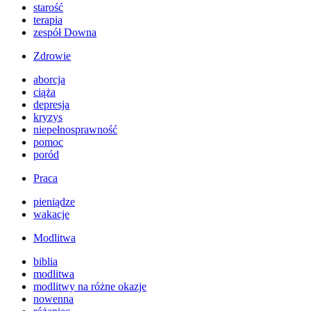
starość
terapia
zespół Downa
Zdrowie
aborcja
ciąża
depresja
kryzys
niepełnosprawność
pomoc
poród
Praca
pieniądze
wakacje
Modlitwa
biblia
modlitwa
modlitwy na różne okazje
nowenna