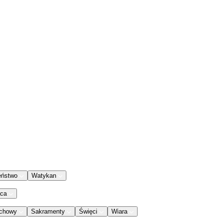
eństwo
Watykan
aca
chowy
Sakramenty
Święci
Wiara