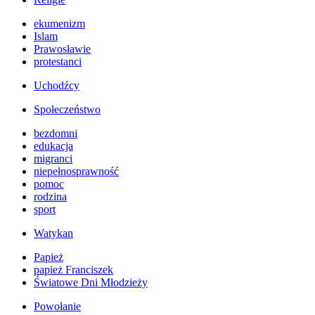
ekumenizm
Islam
Prawosławie
protestanci
Uchodźcy
Społeczeństwo
bezdomni
edukacja
migranci
niepełnosprawność
pomoc
rodzina
sport
Watykan
Papież
papież Franciszek
Światowe Dni Młodzieży
Powołanie