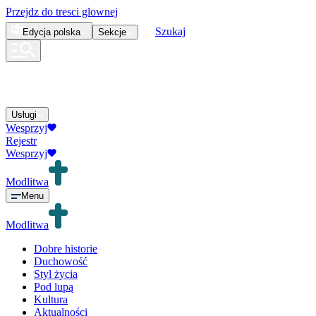
Przejdz do tresci glownej
Szukaj
Edycja
polska
Sekcje
Usługi
Wesprzyj
Rejestr
Wesprzyj
Modlitwa
Menu
Modlitwa
Dobre historie
Duchowość
Styl życia
Pod lupą
Kultura
Aktualności