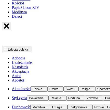
Kościół
Papież Leon XIV
Modlitwa
Dzieci
Edycja
polska
Adopcja
Uzależnienie
Nastolatek
Akceptacja
Anioł
Apostoł
Aktualności
Polska
Prolife
Świat
Religie
Społecz
Styl życia
Powołanie
Relacje
Rodzina
Zdrowie
Pr
Duchowość
Modlitwa
Liturgia
Pielgrzymka
Rozwój Du