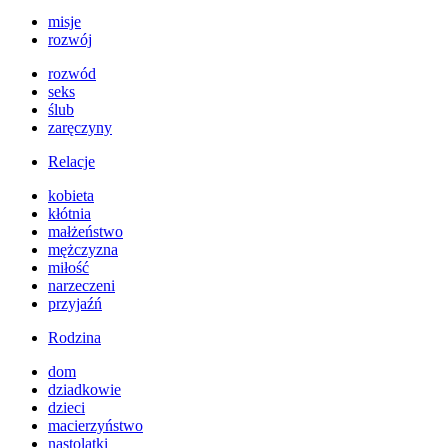
misje
rozwój
rozwód
seks
ślub
zaręczyny
Relacje
kobieta
kłótnia
małżeństwo
mężczyzna
miłość
narzeczeni
przyjaźń
Rodzina
dom
dziadkowie
dzieci
macierzyństwo
nastolatki