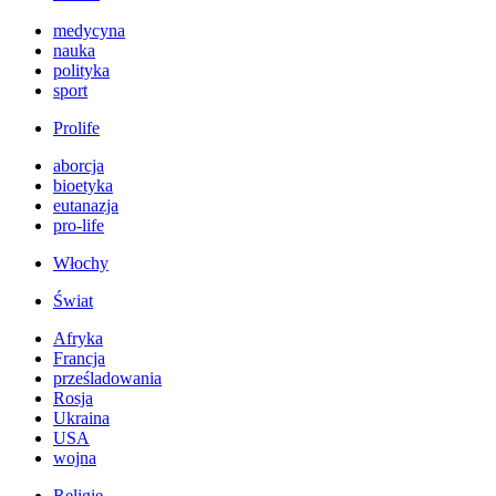
medycyna
nauka
polityka
sport
Prolife
aborcja
bioetyka
eutanazja
pro-life
Włochy
Świat
Afryka
Francja
prześladowania
Rosja
Ukraina
USA
wojna
Religie