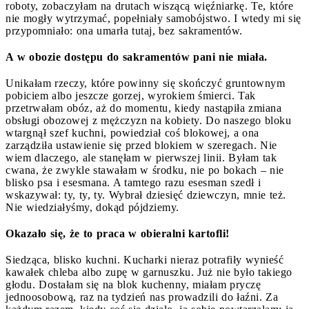
roboty, zobaczyłam na drutach wiszącą więźniarkę. Te, które
nie mogły wytrzymać, popełniały samobójstwo. I wtedy mi się
przypomniało: ona umarła tutaj, bez sakramentów.
A w obozie dostępu do sakramentów pani nie miała.
Unikałam rzeczy, które powinny się skończyć gruntownym
pobiciem albo jeszcze gorzej, wyrokiem śmierci. Tak
przetrwałam obóz, aż do momentu, kiedy nastąpiła zmiana
obsługi obozowej z mężczyzn na kobiety. Do naszego bloku
wtargnął szef kuchni, powiedział coś blokowej, a ona
zarządziła ustawienie się przed blokiem w szeregach. Nie
wiem dlaczego, ale stanęłam w pierwszej linii. Byłam tak
cwana, że zwykle stawałam w środku, nie po bokach – nie
blisko psa i esesmana. A tamtego razu esesman szedł i
wskazywał: ty, ty, ty. Wybrał dziesięć dziewczyn, mnie też.
Nie wiedziałyśmy, dokąd pójdziemy.
Okazało się, że to praca w obieralni kartofli!
Siedząca, blisko kuchni. Kucharki nieraz potrafiły wynieść
kawałek chleba albo zupę w garnuszku. Już nie było takiego
głodu. Dostałam się na blok kuchenny, miałam pryczę
jednoosobową, raz na tydzień nas prowadzili do łaźni. Za