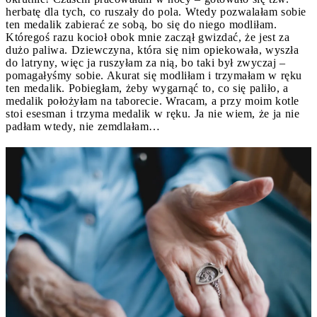
herbatę dla tych, co ruszały do pola. Wtedy pozwalałam sobie
ten medalik zabierać ze sobą, bo się do niego modliłam.
Któregoś razu kocioł obok mnie zaczął gwizdać, że jest za
dużo paliwa. Dziewczyna, która się nim opiekowała, wyszła
do latryny, więc ja ruszyłam za nią, bo taki był zwyczaj –
pomagałyśmy sobie. Akurat się modliłam i trzymałam w ręku
ten medalik. Pobiegłam, żeby wygarnąć to, co się paliło, a
medalik położyłam na taborecie. Wracam, a przy moim kotle
stoi esesman i trzyma medalik w ręku. Ja nie wiem, że ja nie
padłam wtedy, nie zemdlałam…