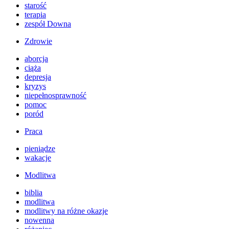
starość
terapia
zespół Downa
Zdrowie
aborcja
ciąża
depresja
kryzys
niepełnosprawność
pomoc
poród
Praca
pieniądze
wakacje
Modlitwa
biblia
modlitwa
modlitwy na różne okazje
nowenna