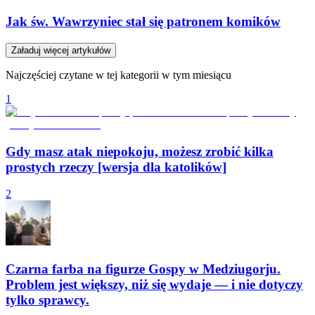
Jak św. Wawrzyniec stał się patronem komików
Załaduj więcej artykułów
Najczęściej czytane w tej kategorii w tym miesiącu
1
Gdy masz atak niepokoju, możesz zrobić kilka
prostych rzeczy [wersja dla katolików]
2
Czarna farba na figurze Gospy w Medziugorju.
Problem jest większy, niż się wydaje — i nie dotyczy
tylko sprawcy.