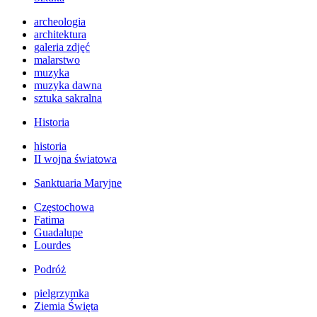
archeologia
architektura
galeria zdjęć
malarstwo
muzyka
muzyka dawna
sztuka sakralna
Historia
historia
II wojna światowa
Sanktuaria Maryjne
Częstochowa
Fatima
Guadalupe
Lourdes
Podróż
pielgrzymka
Ziemia Święta