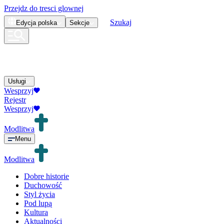
Przejdz do tresci glownej
Szukaj
Edycja
polska
Sekcje
Usługi
Wesprzyj
Rejestr
Wesprzyj
Modlitwa
Menu
Modlitwa
Dobre historie
Duchowość
Styl życia
Pod lupą
Kultura
Aktualności