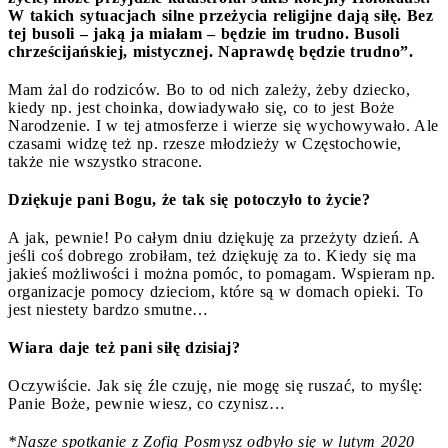
W takich sytuacjach silne przeżycia religijne dają siłę. Bez
tej busoli – jaką ja miałam – będzie im trudno. Busoli
chrześcijańskiej, mistycznej. Naprawdę będzie trudno”.
Mam żal do rodziców. Bo to od nich zależy, żeby dziecko,
kiedy np. jest choinka, dowiadywało się, co to jest Boże
Narodzenie. I w tej atmosferze i wierze się wychowywało. Ale
czasami widzę też np. rzesze młodzieży w Częstochowie,
także nie wszystko stracone.
Dziękuje pani Bogu, że tak się potoczyło to życie?
A jak, pewnie! Po całym dniu dziękuję za przeżyty dzień. A
jeśli coś dobrego zrobiłam, też dziękuję za to. Kiedy się ma
jakieś możliwości i można pomóc, to pomagam. Wspieram np.
organizacje pomocy dzieciom, które są w domach opieki. To
jest niestety bardzo smutne…
Wiara daje też pani siłę dzisiaj?
Oczywiście. Jak się źle czuję, nie mogę się ruszać, to myślę:
Panie Boże, pewnie wiesz, co czynisz…
*Nasze spotkanie z Zofią Posmysz odbyło się w lutym 2020