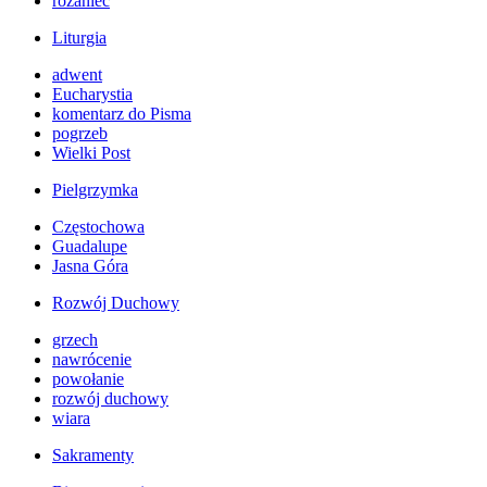
różaniec
Liturgia
adwent
Eucharystia
komentarz do Pisma
pogrzeb
Wielki Post
Pielgrzymka
Częstochowa
Guadalupe
Jasna Góra
Rozwój Duchowy
grzech
nawrócenie
powołanie
rozwój duchowy
wiara
Sakramenty