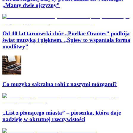
„Mamy dwie ojczyzny”
Od 40 lat tarnowski chór „Puellae Orantes” podbija
świat muzyką i pięknem. „Śpiew to wspaniała forma
modlitwy”
Co muzyka sakralna robi z naszymi mózgami?
„List z płonącego miasta” – piosenka, która daje
nadzieję w okrutnej rzeczywistości