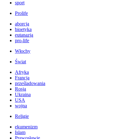
sport
Prolife
aborcja
bioetyka
eutanazja
pro-life
Włochy
Świat
Afryka
Francja
prześladowania
Rosja
Ukraina
USA
wojna
Religie
ekumenizm
Islam
Prawosławie