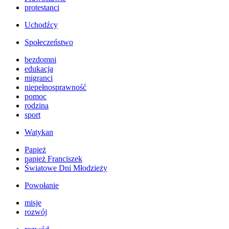
protestanci
Uchodźcy
Społeczeństwo
bezdomni
edukacja
migranci
niepełnosprawność
pomoc
rodzina
sport
Watykan
Papież
papież Franciszek
Światowe Dni Młodzieży
Powołanie
misje
rozwój