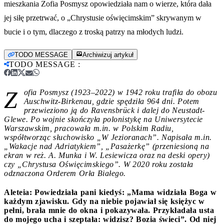
mieszkania Zofia Posmysz opowiedziała nam o wierze, która dała
jej siłę przetrwać, o „Chrystusie oświęcimskim” skrywanym w
bucie i o tym, dlaczego z troską patrzy na młodych ludzi.
TODO MESSAGE
Archiwizuj artykuł
TODO MESSAGE
:
Z
ofia Posmysz (1923–2022) w 1942 roku trafiła do obozu
Auschwitz-Birkenau, gdzie spędziła 964 dni. Potem
przewieziono ją do Ravensbrück i dalej do Neustadt-
Glewe. Po wojnie skończyła polonistykę na Uniwersytecie
Warszawskim, pracowała m.in. w Polskim Radiu,
współtworząc słuchowisko „W Jezioranach”. Napisała m.in.
„Wakacje nad Adriatykiem”, „Pasażerkę” (przeniesioną na
ekran w reż. A. Munka i W. Lesiewicza oraz na deski opery)
czy „Chrystusa Oświęcimskiego”. W 2020 roku została
odznaczona Orderem Orła Białego.
Aleteia: Powiedziała pani kiedyś: „Mama widziała Boga w
każdym zjawisku. Gdy na niebie pojawiał się księżyc w
pełni, brała mnie do okna i pokazywała. Przykładała usta
do mojego ucha i szeptała: widzisz? Bozia świeci”. Od niej