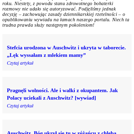
roku. Niestety, z powodu stanu zdrowotnego bohaterki
rozmowy nie udało się autoryzować. Podjęliśmy jednak
decyzję – zachowując zasady dziennikarskiej rzetelności – o
opublikowaniu wywiadu na łamach naszego portalu. Niech ta
trudna prawda służy następnym pokoleniom!
Stefcia urodzona w Auschwitz i ukryta w taborecie.
„Lęk wyssałam z mlekiem mamy”
Czytaj artykuł
Pragnęli wolności. Ale i walki z okupantem. Jak
Polacy uciekali z Auschwitz? [wywiad]
Czytaj artykuł
Auschwitz. Bóg ukrył się tu w różańcu z chleba