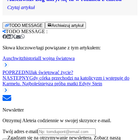
Czytaj artykuł
TODO MESSAGE
Archiwizuj artykuł
TODO MESSAGE
:
Słowa kluczowe/tagi powiązane z tym artykułem:
Auschwitz
historia
II wojna światowa
POPRZEDNI
Jak świętować życie?
NASTĘPNY
Gdy córka przechodzi na katolicyzm i wstępuje do
Karmelu. Najboleśniejsza próba matki Edyty Stein
Newsletter
Otrzymuj Aleteia codziennie w swojej skrzynce e-mail.
Twój adres e-mail
Zgadzam się na otrzymywanie newslettera. Zobacz naszą