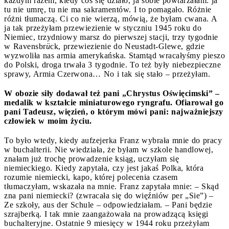
każdym razem, kiedy coś się działo, ja sobie powtarzałam: ja
tu nie umrę, tu nie ma sakramentów. I to pomagało. Różnie
różni tłumaczą. Ci co nie wierzą, mówią, że byłam cwana. A
ja tak przeżyłam przewiezienie w styczniu 1945 roku do
Niemiec, trzydniowy marsz do pierwszej stacji, trzy tygodnie
w Ravensbr
ü
ck, przewiezienie do Neustadt-Glewe, gdzie
wyzwoliła nas armia amerykańska. Stamtąd wracałyśmy pieszo
do Polski, droga trwała 3 tygodnie. To też były niebezpieczne
sprawy, Armia Czerwona… No i tak się stało – przeżyłam.
W obozie siły dodawał też pani „Chrystus Oświęcimski” –
medalik w kształcie miniaturowego ryngrafu. Ofiarował go
pani Tadeusz, więzień, o którym mówi pani: najważniejszy
człowiek w moim życiu.
To było wtedy, kiedy aufzejerka Franz wybrała mnie do pracy
w buchalterii. Nie wiedziała, że byłam w szkole handlowej,
znałam już trochę prowadzenie ksiąg, uczyłam się
niemieckiego. Kiedy zapytała, czy jest jakaś Polka, która
rozumie niemiecki, kapo, której polecenia czasem
tłumaczyłam, wskazała na mnie. Franz zapytała mnie: – Skąd
zna pani niemiecki? (zwracała się do więźniów per „Sie”) –
Ze szkoły, aus der Schule – odpowiedziałam. – Pani będzie
szrajberką. I tak mnie zaangażowała na prowadzącą księgi
buchalteryjne. Ostatnie 9 miesięcy w 1944 roku przeżyłam