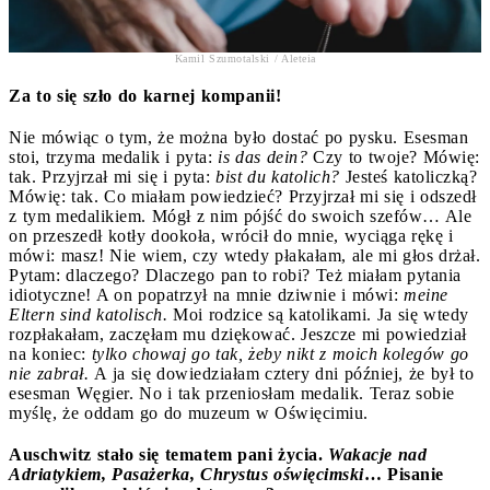
Kamil Szumotalski / Aleteia
Za to się szło do karnej kompanii!
Nie mówiąc o tym, że można było dostać po pysku. Esesman
stoi, trzyma medalik i pyta:
is das dein?
Czy to twoje? Mówię:
tak. Przyjrzał mi się i pyta:
bist du katolich?
Jesteś katoliczką?
Mówię: tak. Co miałam powiedzieć? Przyjrzał mi się i odszedł
z tym medalikiem. Mógł z nim pójść do swoich szefów… Ale
on przeszedł kotły dookoła, wrócił do mnie, wyciąga rękę i
mówi: masz! Nie wiem, czy wtedy płakałam, ale mi głos drżał.
Pytam: dlaczego? Dlaczego pan to robi? Też miałam pytania
idiotyczne! A on popatrzył na mnie dziwnie i mówi:
meine
Eltern sind katolisch.
Moi rodzice są katolikami. Ja się wtedy
rozpłakałam, zaczęłam mu dziękować. Jeszcze mi powiedział
na koniec:
tylko chowaj go tak, żeby nikt z moich kolegów go
nie zabrał.
A ja się dowiedziałam cztery dni później, że był to
esesman Węgier. No i tak przeniosłam medalik. Teraz sobie
myślę, że oddam go do muzeum w Oświęcimiu.
Auschwitz stało się tematem pani życia.
Wakacje nad
Adriatykiem, Pasażerka, Chrystus oświęcimski
… Pisanie