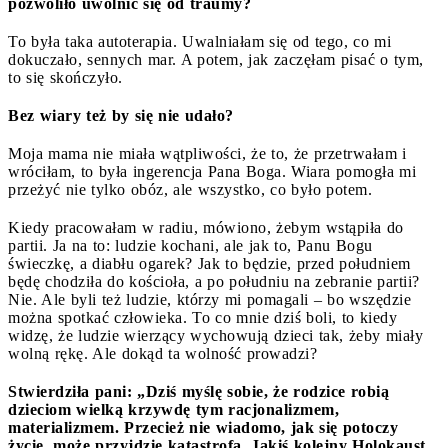
pozwoliło uwolnić się od traumy?
To była taka autoterapia. Uwalniałam się od tego, co mi
dokuczało, sennych mar. A potem, jak zaczęłam pisać o tym,
to się skończyło.
Bez wiary też by się nie udało?
Moja mama nie miała wątpliwości, że to, że przetrwałam i
wróciłam, to była ingerencja Pana Boga. Wiara pomogła mi
przeżyć nie tylko obóz, ale wszystko, co było potem.
Kiedy pracowałam w radiu, mówiono, żebym wstąpiła do
partii. Ja na to: ludzie kochani, ale jak to, Panu Bogu
świeczkę, a diabłu ogarek? Jak to będzie, przed południem
będę chodziła do kościoła, a po południu na zebranie partii?
Nie. Ale byli też ludzie, którzy mi pomagali – bo wszędzie
można spotkać człowieka. To co mnie dziś boli, to kiedy
widzę, że ludzie wierzący wychowują dzieci tak, żeby miały
wolną rękę. Ale dokąd ta wolność prowadzi?
Stwierdziła pani: „Dziś myślę sobie, że rodzice robią
dzieciom wielką krzywdę tym racjonalizmem,
materializmem. Przecież nie wiadomo, jak się potoczy
życie, może przyjdzie katastrofa. Jakiś kolejny Holokaust.