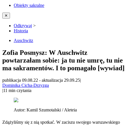
Obiekty sakralne
✕
Odkrywaj
>
Historia
Auschwitz
Zofia Posmysz: W Auschwitz
powtarzałam sobie: ja tu nie umrę, tu nie
ma sakramentów. I to pomagało [wywiad]
publikacja 09.08.22
-
aktualizacja 29.09.25
|
Dominika Cicha-Drzyzga
|
11
min czytania
Autor:
Kamil Szumotalski / Aleteia
Zdążyliśmy się z nią spotkać. W zaciszu swojego warszawskiego