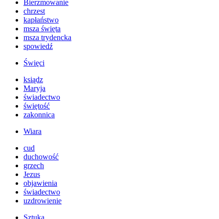
Bierzmowanie
chrzest
kapłaństwo
msza święta
msza trydencka
spowiedź
Święci
ksiądz
Maryja
świadectwo
świętość
zakonnica
Wiara
cud
duchowość
grzech
Jezus
objawienia
świadectwo
uzdrowienie
Sztuka