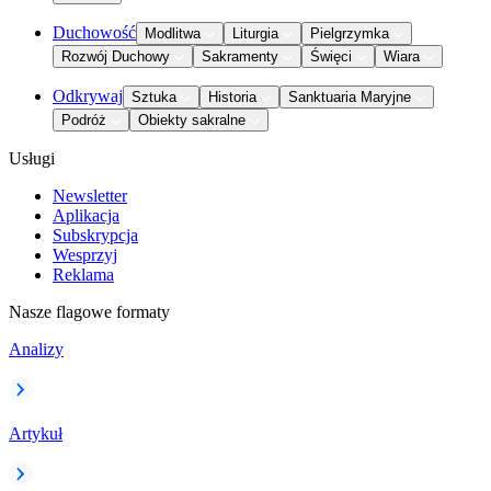
Duchowość
Modlitwa
Liturgia
Pielgrzymka
Rozwój Duchowy
Sakramenty
Święci
Wiara
Odkrywaj
Sztuka
Historia
Sanktuaria Maryjne
Podróż
Obiekty sakralne
Usługi
Newsletter
Aplikacja
Subskrypcja
Wesprzyj
Reklama
Nasze flagowe formaty
Analizy
Artykuł