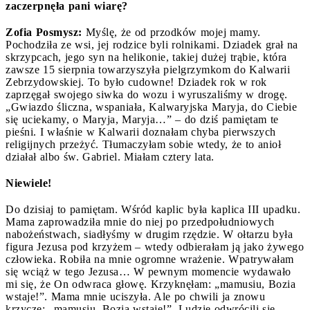
zaczerpnęła pani wiarę?
Zofia Posmysz:
Myślę, że od przodków mojej mamy.
Pochodziła ze wsi, jej rodzice byli rolnikami. Dziadek grał na
skrzypcach, jego syn na helikonie, takiej dużej trąbie, która
zawsze 15 sierpnia towarzyszyła pielgrzymkom do Kalwarii
Zebrzydowskiej. To było cudowne! Dziadek rok w rok
zaprzęgał swojego siwka do wozu i wyruszaliśmy w drogę.
„Gwiazdo śliczna, wspaniała, Kalwaryjska Maryja, do Ciebie
się uciekamy, o Maryja, Maryja…” – do dziś pamiętam te
pieśni. I właśnie w Kalwarii doznałam chyba pierwszych
religijnych przeżyć. Tłumaczyłam sobie wtedy, że to anioł
działał albo św. Gabriel. Miałam cztery lata.
Niewiele!
Do dzisiaj to pamiętam. Wśród kaplic była kaplica III upadku.
Mama zaprowadziła mnie do niej po przedpołudniowych
nabożeństwach, siadłyśmy w drugim rzędzie. W ołtarzu była
figura Jezusa pod krzyżem – wtedy odbierałam ją jako żywego
człowieka. Robiła na mnie ogromne wrażenie. Wpatrywałam
się wciąż w tego Jezusa… W pewnym momencie wydawało
mi się, że On odwraca głowę. Krzyknęłam: „mamusiu, Bozia
wstaje!”. Mama mnie uciszyła. Ale po chwili ja znowu
krzyczę: „mamusiu, Bozia wstaje!”. Ludzie odwrócili się,