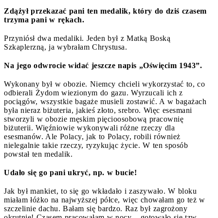
Zdążył przekazać pani ten medalik, który do dziś czasem
trzyma pani w rękach.
Przyniósł dwa medaliki. Jeden był z Matką Boską
Szkaplerzną, ja wybrałam Chrystusa.
Na jego odwrocie widać jeszcze napis „Oświęcim 1943”.
Wykonany był w obozie. Niemcy chcieli wykorzystać to, co
odbierali Żydom wiezionym do gazu. Wyrzucali ich z
pociągów, wszystkie bagaże musieli zostawić. A w bagażach
była nieraz biżuteria, jakieś złoto, srebro. Więc esesmani
stworzyli w obozie męskim pięcioosobową pracownię
biżuterii. Więźniowie wykonywali różne rzeczy dla
esesmanów. Ale Polacy, jak to Polacy, robili również
nielegalnie takie rzeczy, ryzykując życie. W ten sposób
powstał ten medalik.
Udało się go pani ukryć, np. w bucie!
Jak był mankiet, to się go wkładało i zaszywało. W bloku
miałam łóżko na najwyższej półce, więc chowałam go też w
szczelinie dachu. Bałam się bardzo. Raz był zagrożony
okrutnie! Czasem pracowałam w nocy – gotowało się tzw.