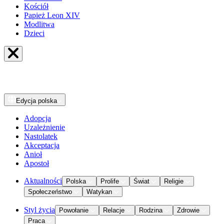
Kościół
Papież Leon XIV
Modlitwa
Dzieci
Edycja
polska
Adopcja
Uzależnienie
Nastolatek
Akceptacja
Anioł
Apostoł
Aktualności
Polska
Prolife
Świat
Religie
Społeczeństwo
Watykan
Styl życia
Powołanie
Relacje
Rodzina
Zdrowie
Praca