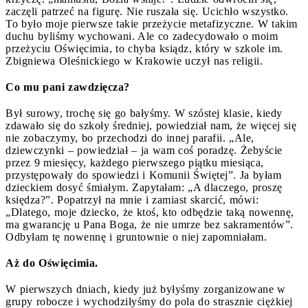
zaczęli patrzeć na figurę. Nie ruszała się. Ucichło wszystko.
To było moje pierwsze takie przeżycie metafizyczne. W takim
duchu byliśmy wychowani. Ale co zadecydowało o moim
przeżyciu Oświęcimia, to chyba ksiądz, który w szkole im.
Zbigniewa Oleśnickiego w Krakowie uczył nas religii.
Co mu pani zawdzięcza?
Był surowy, trochę się go bałyśmy. W szóstej klasie, kiedy
zdawało się do szkoły średniej, powiedział nam, że więcej się
nie zobaczymy, bo przechodzi do innej parafii. „Ale,
dziewczynki – powiedział – ja wam coś poradzę. Żebyście
przez 9 miesięcy, każdego pierwszego piątku miesiąca,
przystępowały do spowiedzi i Komunii Świętej”. Ja byłam
dzieckiem dosyć śmiałym. Zapytałam: „A dlaczego, proszę
księdza?”. Popatrzył na mnie i zamiast skarcić, mówi:
„Dlatego, moje dziecko, że ktoś, kto odbędzie taką nowennę,
ma gwarancję u Pana Boga, że nie umrze bez sakramentów”.
Odbyłam tę nowennę i gruntownie o niej zapomniałam.
Aż do Oświęcimia.
W pierwszych dniach, kiedy już byłyśmy zorganizowane w
grupy robocze i wychodziłyśmy do pola do strasznie ciężkiej