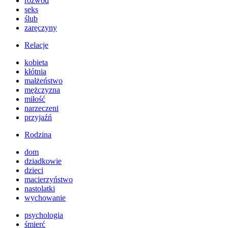
rozwód
seks
ślub
zaręczyny
Relacje
kobieta
kłótnia
małżeństwo
mężczyzna
miłość
narzeczeni
przyjaźń
Rodzina
dom
dziadkowie
dzieci
macierzyństwo
nastolatki
wychowanie
psychologia
śmierć