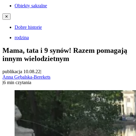
Obiekty sakralne
✕
Dobre historie
rodzina
Mama, tata i 9 synów! Razem pomagają
innym wielodzietnym
publikacja 10.08.22
|
Anna Gębalska-Berekets
|
6
min czytania