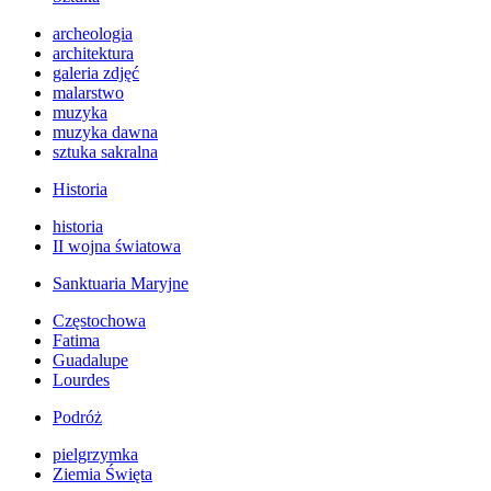
archeologia
architektura
galeria zdjęć
malarstwo
muzyka
muzyka dawna
sztuka sakralna
Historia
historia
II wojna światowa
Sanktuaria Maryjne
Częstochowa
Fatima
Guadalupe
Lourdes
Podróż
pielgrzymka
Ziemia Święta