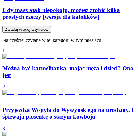
Gdy masz atak niepokoju, możesz zrobić kilka
prostych rzeczy [wersja dla katolików]
Załaduj więcej artykułów
Najczęściej czytane w tej kategorii w tym miesiącu
1
Można być karmelitanką, mając męża i dzieci? Ona
jest
2
Przyjeżdża Wojtyła do Wyszyńskiego na urodziny. I
śpiewają piosenkę o starym kowboju
3