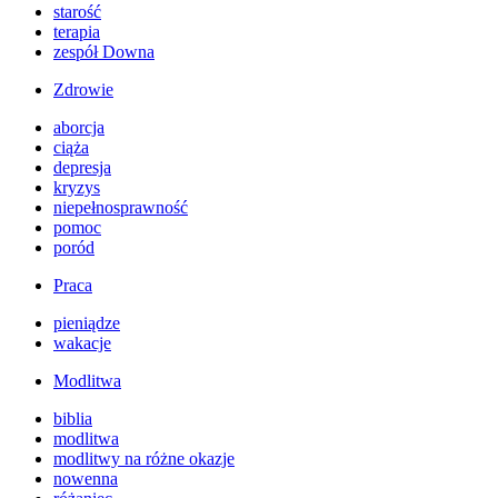
starość
terapia
zespół Downa
Zdrowie
aborcja
ciąża
depresja
kryzys
niepełnosprawność
pomoc
poród
Praca
pieniądze
wakacje
Modlitwa
biblia
modlitwa
modlitwy na różne okazje
nowenna