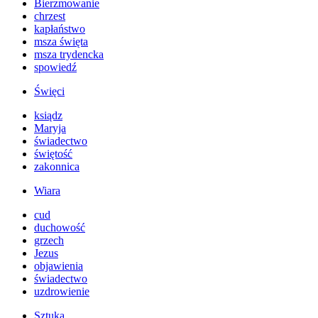
Bierzmowanie
chrzest
kapłaństwo
msza święta
msza trydencka
spowiedź
Święci
ksiądz
Maryja
świadectwo
świętość
zakonnica
Wiara
cud
duchowość
grzech
Jezus
objawienia
świadectwo
uzdrowienie
Sztuka