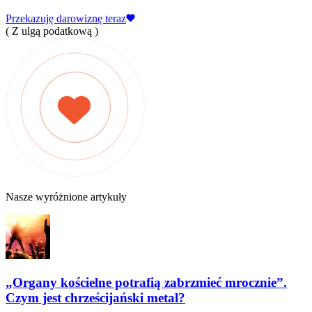
Przekazuję darowiznę teraz
( Z ulgą podatkową )
Nasze wyróżnione artykuły
„Organy kościelne potrafią zabrzmieć mrocznie”.
Czym jest chrześcijański metal?