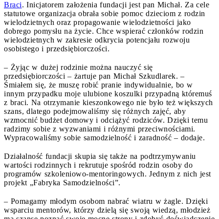
Braci
. Inicjatorem założenia fundacji jest pan Michał. Za cele
statutowe organizacja obrała sobie pomoc dzieciom z rodzin
wielodzietnych oraz propagowanie wielodzietności jako
dobrego pomysłu na życie. Chce wspierać członków rodzin
wielodzietnych w zakresie odkrycia potencjału rozwoju
osobistego i przedsiębiorczości.
– Żyjąc w dużej rodzinie można nauczyć się
przedsiębiorczości – żartuje pan Michał Szkudlarek. –
Śmiałem się, że muszę robić pranie indywidualnie, bo w
innym przypadku moje ulubione koszulki przypadną któremuś
z braci. Na otrzymanie kieszonkowego nie było też większych
szans, dlatego podejmowaliśmy się różnych zajęć, aby
wzmocnić budżet domowy i odciążyć rodziców. Dzięki temu
radzimy sobie z wyzwaniami i różnymi przeciwnościami.
Wypracowaliśmy sobie samodzielność i zaradność – dodaje.
Działalność fundacji skupia się także na podtrzymywaniu
wartości rodzinnych i rekrutuje spośród rodzin osoby do
programów szkoleniowo-mentoringowych. Jednym z nich jest
projekt „Fabryka Samodzielności”.
– Pomagamy młodym osobom nabrać wiatru w żagle. Dzięki
wsparciu mentorów, którzy dzielą się swoją wiedzą, młodzież
ma szansę poznać swoje mocne strony i zdobyć doświadczenie