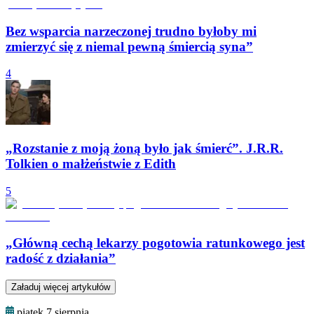
Bez wsparcia narzeczonej trudno byłoby mi
zmierzyć się z niemal pewną śmiercią syna”
4
„Rozstanie z moją żoną było jak śmierć”. J.R.R.
Tolkien o małżeństwie z Edith
5
„Główną cechą lekarzy pogotowia ratunkowego jest
radość z działania”
Załaduj więcej artykułów
piątek 7 sierpnia