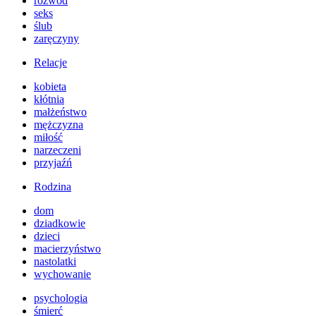
rozwód
seks
ślub
zaręczyny
Relacje
kobieta
kłótnia
małżeństwo
mężczyzna
miłość
narzeczeni
przyjaźń
Rodzina
dom
dziadkowie
dzieci
macierzyństwo
nastolatki
wychowanie
psychologia
śmierć