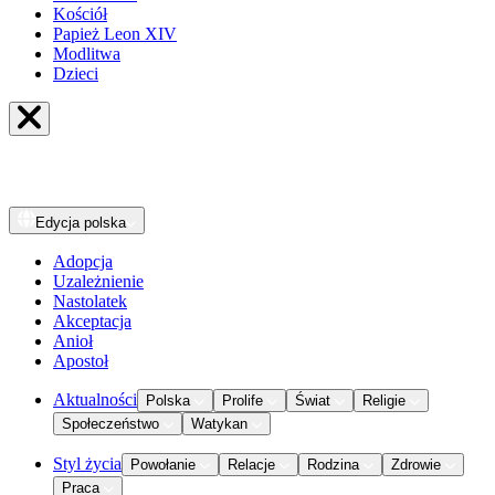
Kościół
Papież Leon XIV
Modlitwa
Dzieci
Edycja
polska
Adopcja
Uzależnienie
Nastolatek
Akceptacja
Anioł
Apostoł
Aktualności
Polska
Prolife
Świat
Religie
Społeczeństwo
Watykan
Styl życia
Powołanie
Relacje
Rodzina
Zdrowie
Praca