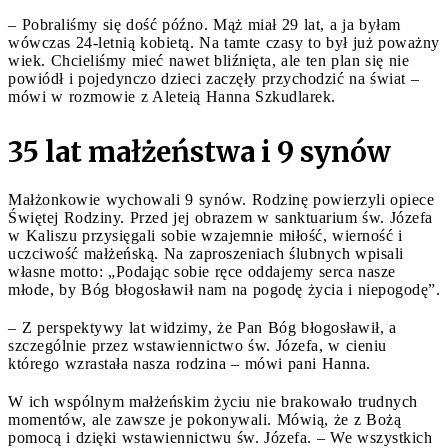
– Pobraliśmy się dość późno. Mąż miał 29 lat, a ja byłam
wówczas 24-letnią kobietą. Na tamte czasy to był już poważny
wiek. Chcieliśmy mieć nawet bliźnięta, ale ten plan się nie
powiódł i pojedynczo dzieci zaczęły przychodzić na świat –
mówi w rozmowie z Aleteią Hanna Szkudlarek.
35 lat małżeństwa i 9 synów
Małżonkowie wychowali 9 synów. Rodzinę powierzyli opiece
Świętej Rodziny. Przed jej obrazem w sanktuarium św. Józefa
w Kaliszu przysięgali sobie wzajemnie miłość, wierność i
uczciwość małżeńską. Na zaproszeniach ślubnych wpisali
własne motto: „Podając sobie ręce oddajemy serca nasze
młode, by Bóg błogosławił nam na pogodę życia i niepogodę”.
– Z perspektywy lat widzimy, że Pan Bóg błogosławił, a
szczególnie przez wstawiennictwo św. Józefa, w cieniu
którego wzrastała nasza rodzina – mówi pani Hanna.
W ich wspólnym małżeńskim życiu nie brakowało trudnych
momentów, ale zawsze je pokonywali. Mówią, że z Bożą
pomocą i dzięki wstawiennictwu św. Józefa. – We wszystkich