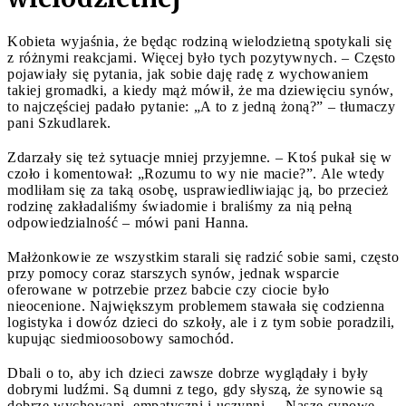
Kobieta wyjaśnia, że będąc rodziną wielodzietną spotykali się
z różnymi reakcjami. Więcej było tych pozytywnych. – Często
pojawiały się pytania, jak sobie daję radę z wychowaniem
takiej gromadki, a kiedy mąż mówił, że ma dziewięciu synów,
to najczęściej padało pytanie: „A to z jedną żoną?” – tłumaczy
pani Szkudlarek.
Zdarzały się też sytuacje mniej przyjemne. – Ktoś pukał się w
czoło i komentował: „Rozumu to wy nie macie?”. Ale wtedy
modliłam się za taką osobę, usprawiedliwiając ją, bo przecież
rodzinę zakładaliśmy świadomie i braliśmy za nią pełną
odpowiedzialność – mówi pani Hanna.
Małżonkowie ze wszystkim starali się radzić sobie sami, często
przy pomocy coraz starszych synów, jednak wsparcie
oferowane w potrzebie przez babcie czy ciocie było
nieocenione. Największym problemem stawała się codzienna
logistyka i dowóz dzieci do szkoły, ale i z tym sobie poradzili,
kupując siedmioosobowy samochód.
Dbali o to, aby ich dzieci zawsze dobrze wyglądały i były
dobrymi ludźmi. Są dumni z tego, gdy słyszą, że synowie są
dobrze wychowani, empatyczni i uczynni. – Nasze synowe