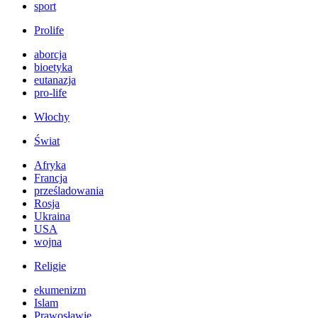
sport
Prolife
aborcja
bioetyka
eutanazja
pro-life
Włochy
Świat
Afryka
Francja
prześladowania
Rosja
Ukraina
USA
wojna
Religie
ekumenizm
Islam
Prawosławie