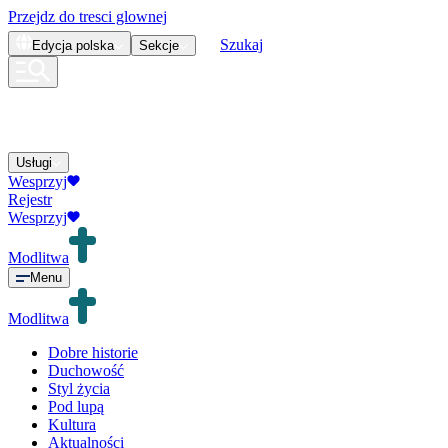
Przejdz do tresci glownej
Szukaj
Edycja
polska
Sekcje
Usługi
Wesprzyj
Rejestr
Wesprzyj
Modlitwa
Menu
Modlitwa
Dobre historie
Duchowość
Styl życia
Pod lupą
Kultura
Aktualności