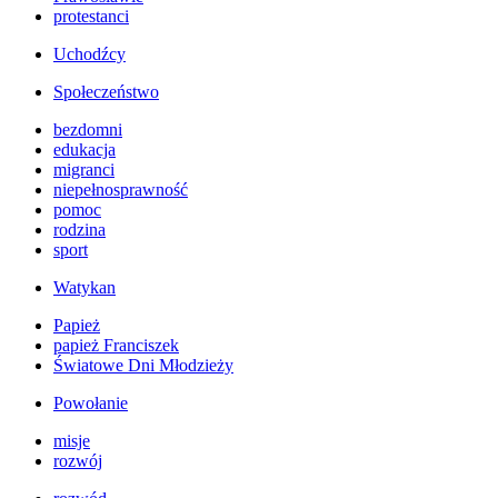
protestanci
Uchodźcy
Społeczeństwo
bezdomni
edukacja
migranci
niepełnosprawność
pomoc
rodzina
sport
Watykan
Papież
papież Franciszek
Światowe Dni Młodzieży
Powołanie
misje
rozwój