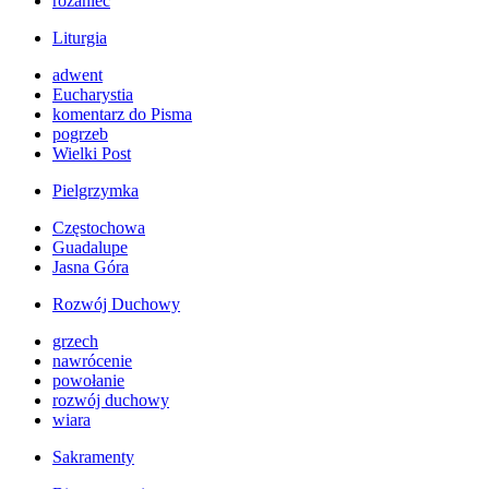
różaniec
Liturgia
adwent
Eucharystia
komentarz do Pisma
pogrzeb
Wielki Post
Pielgrzymka
Częstochowa
Guadalupe
Jasna Góra
Rozwój Duchowy
grzech
nawrócenie
powołanie
rozwój duchowy
wiara
Sakramenty