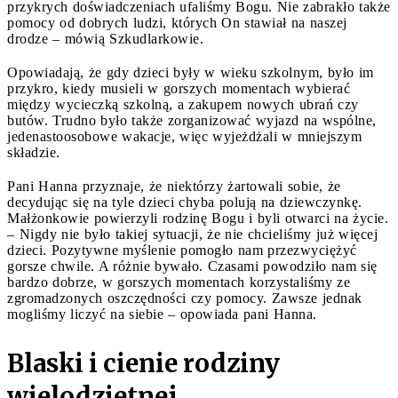
przykrych doświadczeniach ufaliśmy Bogu. Nie zabrakło także
pomocy od dobrych ludzi, których On stawiał na naszej
drodze – mówią Szkudlarkowie.
Opowiadają, że gdy dzieci były w wieku szkolnym, było im
przykro, kiedy musieli w gorszych momentach wybierać
między wycieczką szkolną, a zakupem nowych ubrań czy
butów. Trudno było także zorganizować wyjazd na wspólne,
jedenastoosobowe wakacje, więc wyjeżdżali w mniejszym
składzie.
Pani Hanna przyznaje, że niektórzy żartowali sobie, że
decydując się na tyle dzieci chyba polują na dziewczynkę.
Małżonkowie powierzyli rodzinę Bogu i byli otwarci na życie.
– Nigdy nie było takiej sytuacji, że nie chcieliśmy już więcej
dzieci. Pozytywne myślenie pomogło nam przezwyciężyć
gorsze chwile. A różnie bywało. Czasami powodziło nam się
bardzo dobrze, w gorszych momentach korzystaliśmy ze
zgromadzonych oszczędności czy pomocy. Zawsze jednak
mogliśmy liczyć na siebie – opowiada pani Hanna.
Blaski i cienie rodziny
wielodzietnej