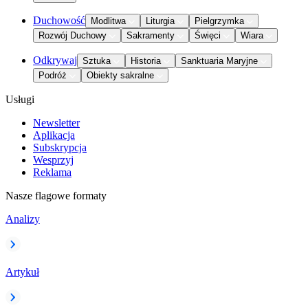
Duchowość
Modlitwa
Liturgia
Pielgrzymka
Rozwój Duchowy
Sakramenty
Święci
Wiara
Odkrywaj
Sztuka
Historia
Sanktuaria Maryjne
Podróż
Obiekty sakralne
Usługi
Newsletter
Aplikacja
Subskrypcja
Wesprzyj
Reklama
Nasze flagowe formaty
Analizy
Artykuł