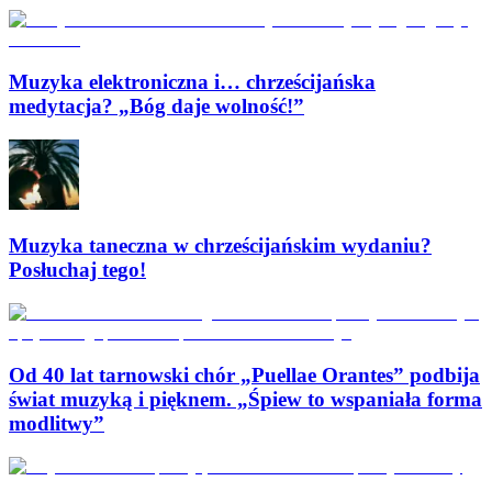
Muzyka elektroniczna i… chrześcijańska
medytacja? „Bóg daje wolność!”
Muzyka taneczna w chrześcijańskim wydaniu?
Posłuchaj tego!
Od 40 lat tarnowski chór „Puellae Orantes” podbija
świat muzyką i pięknem. „Śpiew to wspaniała forma
modlitwy”