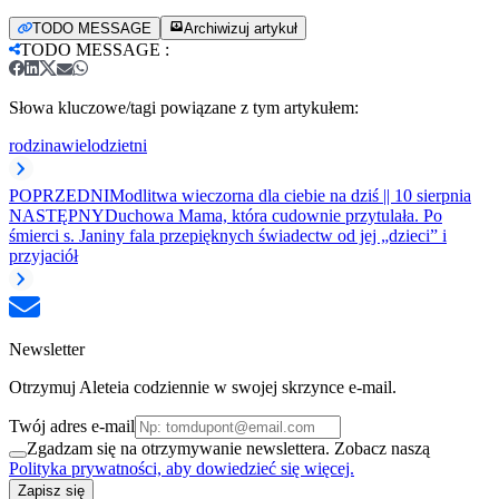
TODO MESSAGE
Archiwizuj artykuł
TODO MESSAGE
:
Słowa kluczowe/tagi powiązane z tym artykułem:
rodzina
wielodzietni
POPRZEDNI
Modlitwa wieczorna dla ciebie na dziś || 10 sierpnia
NASTĘPNY
Duchowa Mama, która cudownie przytulała. Po
śmierci s. Janiny fala przepięknych świadectw od jej „dzieci” i
przyjaciół
Newsletter
Otrzymuj Aleteia codziennie w swojej skrzynce e-mail.
Twój adres e-mail
Zgadzam się na otrzymywanie newslettera. Zobacz naszą
Polityka prywatności, aby dowiedzieć się więcej.
Zapisz się