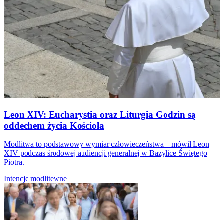
Leon XIV: Eucharystia oraz Liturgia Godzin są
oddechem życia Kościoła
Modlitwa to podstawowy wymiar człowieczeństwa – mówił Leon
XIV podczas środowej audiencji generalnej w Bazylice Świętego
Piotra.
Intencje modlitewne