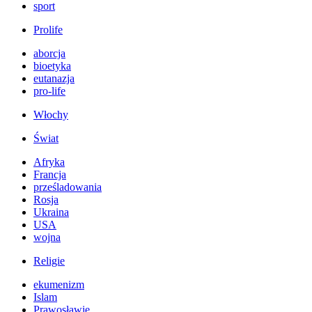
sport
Prolife
aborcja
bioetyka
eutanazja
pro-life
Włochy
Świat
Afryka
Francja
prześladowania
Rosja
Ukraina
USA
wojna
Religie
ekumenizm
Islam
Prawosławie