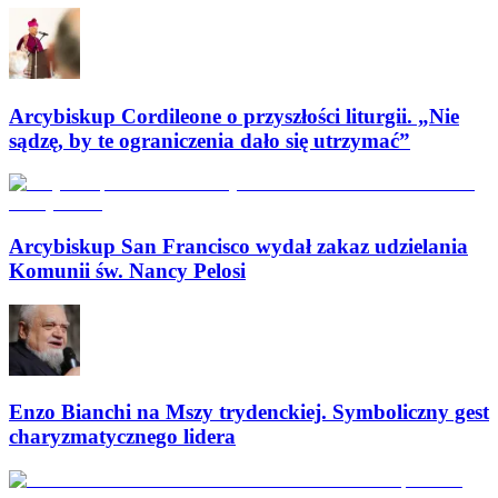
Arcybiskup Cordileone o przyszłości liturgii. „Nie
sądzę, by te ograniczenia dało się utrzymać”
Arcybiskup San Francisco wydał zakaz udzielania
Komunii św. Nancy Pelosi
Enzo Bianchi na Mszy trydenckiej. Symboliczny gest
charyzmatycznego lidera