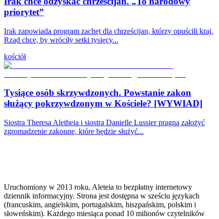
Irak chce odzyskać chrześcijan. „To narodowy
priorytet”
Irak zapowiada program zachęt dla chrześcijan, którzy opuścili kraj.
Rząd chce, by wróciły setki tysięcy...
kościół
Tysiące osób skrzywdzonych. Powstanie zakon
służący pokrzywdzonym w Kościele? [WYWIAD]
Siostra Theresa Aletheia i siostra Danielle Lussier pragną założyć
zgromadzenie zakonne, które będzie służyć...
Uruchomiony w 2013 roku, Aleteia to bezpłatny internetowy
dziennik informacyjny. Strona jest dostępna w sześciu językach
(francuskim, angielskim, portugalskim, hiszpańskim, polskim i
słoweńskim). Każdego miesiąca ponad 10 milionów czytelników