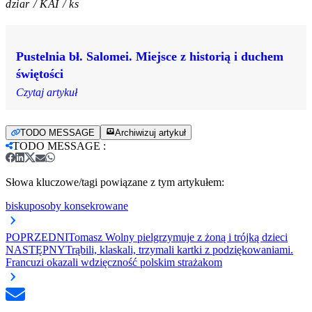
dziar / KAI / ks
Pustelnia bł. Salomei. Miejsce z historią i duchem
świętości
Czytaj artykuł
TODO MESSAGE
Archiwizuj artykuł
TODO MESSAGE
:
Słowa kluczowe/tagi powiązane z tym artykułem:
biskup
osoby konsekrowane
POPRZEDNI
Tomasz Wolny pielgrzymuje z żoną i trójką dzieci
NASTĘPNY
Trąbili, klaskali, trzymali kartki z podziękowaniami.
Francuzi okazali wdzięczność polskim strażakom