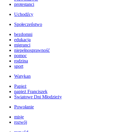
protestanci
Uchodźcy
Społeczeństwo
bezdomni
edukacja
migranci
niepełnosprawność
pomoc
rodzina
sport
Watykan
Papież
papież Franciszek
Światowe Dni Młodzieży
Powołanie
misje
rozwój