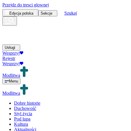
Przejdz do tresci glownej
Szukaj
Edycja
polska
Sekcje
Usługi
Wesprzyj
Rejestr
Wesprzyj
Modlitwa
Menu
Modlitwa
Dobre historie
Duchowość
Styl życia
Pod lupą
Kultura
Aktualności