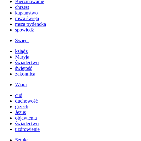
Bierzmowanie
chrzest
kapłaństwo
msza święta
msza trydencka
spowiedź
Święci
ksiądz
Maryja
świadectwo
świętość
zakonnica
Wiara
cud
duchowość
grzech
Jezus
objawienia
świadectwo
uzdrowienie
Sztuka