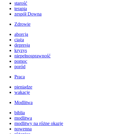
starość
terapia
zespół Downa
Zdrowie
aborcja
ciąża
depresja
kryzys
niepełnosprawność
pomoc
poród
Praca
pieniądze
wakacje
Modlitwa
biblia
modlitwa
modlitwy na różne okazje
nowenna