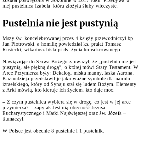
została poświęcona w Sokolinie w 2017 roku. Przebywa w
niej pustelnica Izabela, która złożyła śluby wieczyste.
Pustelnia nie jest pustynią
Mszy św. koncelebrowanej przez 4 księży przewodniczył bp
Jan Piotrowski, a homilię powiedział ks. prałat Tomasz
Rusiecki, wikariusz biskupi ds. życia konsekrowanego.
Nawiązując do Słowa Bożego zauważył, że „pustelnia nie jest
pustynią, ale piękną drogą”, o której mówi Stary Testament. W
Arce Przymierza były: Dekalog, miska manny, laska Aarona.
Kaznodzieja przedstawił je jako ważne symbole dla narodu
izraelskiego, który od Synaju stał się ludem Bożym. Elementy
z Arki mówią, kto kieruje ich życiem, kto daje moc.
– Z czym pustelnica wybiera się w drogę, co jest w jej arce
przymierza? – zapytał. Jest nią obecność Jezusa
Eucharystycznego i Matki Najświętszej oraz św. Józefa –
tłumaczył.
W Polsce jest obecnie 8 pustelnic i 1 pustelnik.