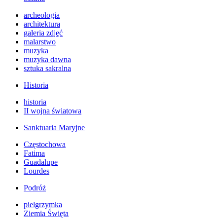
archeologia
architektura
galeria zdjęć
malarstwo
muzyka
muzyka dawna
sztuka sakralna
Historia
historia
II wojna światowa
Sanktuaria Maryjne
Częstochowa
Fatima
Guadalupe
Lourdes
Podróż
pielgrzymka
Ziemia Święta