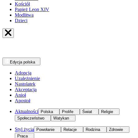
Kościół
Papież Leon XIV
Modlitwa
Dzieci
Edycja
polska
Adopcja
Uzależnienie
Nastolatek
Akceptacja
Anioł
Apostoł
Aktualności
Polska
Prolife
Świat
Religie
Społeczeństwo
Watykan
Styl życia
Powołanie
Relacje
Rodzina
Zdrowie
Praca