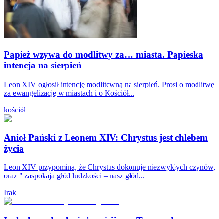
Papież wzywa do modlitwy za… miasta. Papieska
intencja na sierpień
Leon XIV ogłosił intencję modlitewną na sierpień. Prosi o modlitwę
za ewangelizację w miastach i o Kościół...
kościół
Anioł Pański z Leonem XIV: Chrystus jest chlebem
życia
Leon XIV przypomina, że Chrystus dokonuje niezwykłych czynów,
oraz " zaspokaja głód ludzkości – nasz głód...
Irak