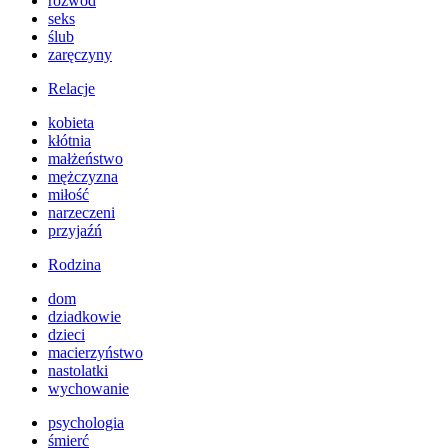
rozwód
seks
ślub
zaręczyny
Relacje
kobieta
kłótnia
małżeństwo
mężczyzna
miłość
narzeczeni
przyjaźń
Rodzina
dom
dziadkowie
dzieci
macierzyństwo
nastolatki
wychowanie
psychologia
śmierć