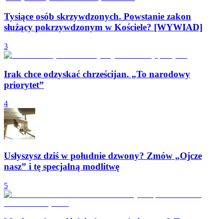
Tysiące osób skrzywdzonych. Powstanie zakon
służący pokrzywdzonym w Kościele? [WYWIAD]
3
Irak chce odzyskać chrześcijan. „To narodowy
priorytet”
4
Usłyszysz dziś w południe dzwony? Zmów „Ojcze
nasz” i tę specjalną modlitwę
5