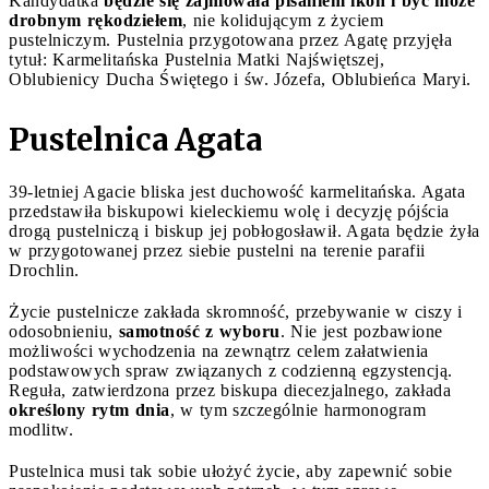
Kandydatka
będzie się zajmowała pisaniem ikon i być może
drobnym rękodziełem
, nie kolidującym z życiem
pustelniczym. Pustelnia przygotowana przez Agatę przyjęła
tytuł: Karmelitańska Pustelnia Matki Najświętszej,
Oblubienicy Ducha Świętego i św. Józefa, Oblubieńca Maryi.
Pustelnica Agata
39-letniej Agacie bliska jest duchowość karmelitańska. Agata
przedstawiła biskupowi kieleckiemu wolę i decyzję pójścia
drogą pustelniczą i biskup jej pobłogosławił. Agata będzie żyła
w przygotowanej przez siebie pustelni na terenie parafii
Drochlin.
Życie pustelnicze zakłada skromność, przebywanie w ciszy i
odosobnieniu,
samotność z wyboru
. Nie jest pozbawione
możliwości wychodzenia na zewnątrz celem załatwienia
podstawowych spraw związanych z codzienną egzystencją.
Reguła, zatwierdzona przez biskupa diecezjalnego, zakłada
określony rytm dnia
, w tym szczególnie harmonogram
modlitw.
Pustelnica musi tak sobie ułożyć życie, aby zapewnić sobie