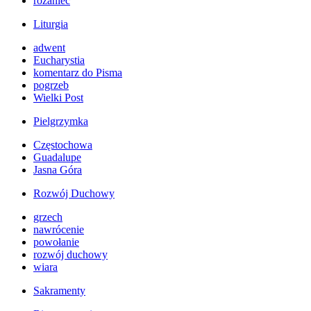
różaniec
Liturgia
adwent
Eucharystia
komentarz do Pisma
pogrzeb
Wielki Post
Pielgrzymka
Częstochowa
Guadalupe
Jasna Góra
Rozwój Duchowy
grzech
nawrócenie
powołanie
rozwój duchowy
wiara
Sakramenty