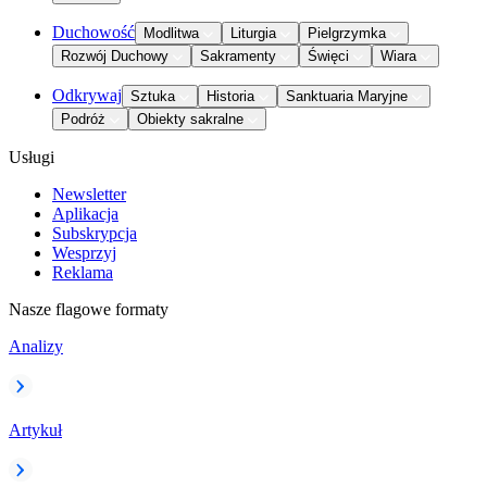
Duchowość
Modlitwa
Liturgia
Pielgrzymka
Rozwój Duchowy
Sakramenty
Święci
Wiara
Odkrywaj
Sztuka
Historia
Sanktuaria Maryjne
Podróż
Obiekty sakralne
Usługi
Newsletter
Aplikacja
Subskrypcja
Wesprzyj
Reklama
Nasze flagowe formaty
Analizy
Artykuł