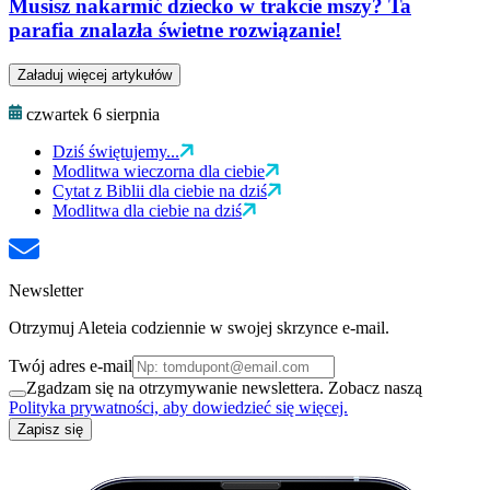
Musisz nakarmić dziecko w trakcie mszy? Ta
parafia znalazła świetne rozwiązanie!
Załaduj więcej artykułów
czwartek 6 sierpnia
Dziś świętujemy...
Modlitwa wieczorna dla ciebie
Cytat z Biblii dla ciebie na dziś
Modlitwa dla ciebie na dziś
Newsletter
Otrzymuj Aleteia codziennie w swojej skrzynce e-mail.
Twój adres e-mail
Zgadzam się na otrzymywanie newslettera. Zobacz naszą
Polityka prywatności, aby dowiedzieć się więcej.
Zapisz się