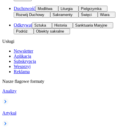
Duchowość
Modlitwa
Liturgia
Pielgrzymka
Rozwój Duchowy
Sakramenty
Święci
Wiara
Odkrywaj
Sztuka
Historia
Sanktuaria Maryjne
Podróż
Obiekty sakralne
Usługi
Newsletter
Aplikacja
Subskrypcja
Wesprzyj
Reklama
Nasze flagowe formaty
Analizy
Artykuł