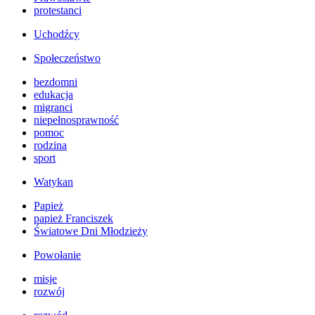
protestanci
Uchodźcy
Społeczeństwo
bezdomni
edukacja
migranci
niepełnosprawność
pomoc
rodzina
sport
Watykan
Papież
papież Franciszek
Światowe Dni Młodzieży
Powołanie
misje
rozwój