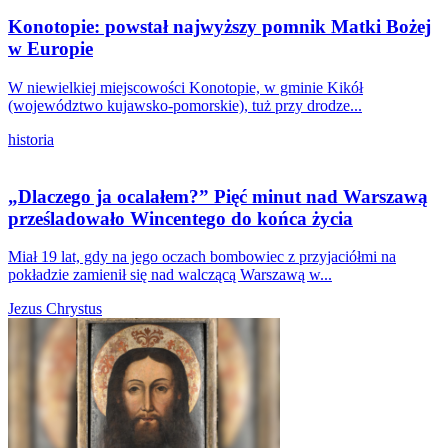
Konotopie: powstał najwyższy pomnik Matki Bożej
w Europie
W niewielkiej miejscowości Konotopie, w gminie Kikół
(województwo kujawsko-pomorskie), tuż przy drodze...
historia
„Dlaczego ja ocalałem?” Pięć minut nad Warszawą
prześladowało Wincentego do końca życia
Miał 19 lat, gdy na jego oczach bombowiec z przyjaciółmi na
pokładzie zamienił się nad walczącą Warszawą w...
Jezus Chrystus