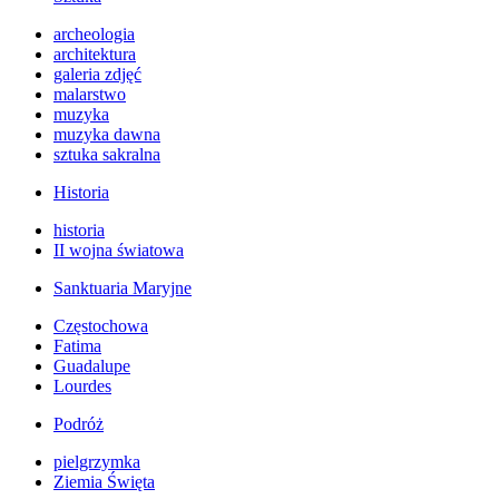
archeologia
architektura
galeria zdjęć
malarstwo
muzyka
muzyka dawna
sztuka sakralna
Historia
historia
II wojna światowa
Sanktuaria Maryjne
Częstochowa
Fatima
Guadalupe
Lourdes
Podróż
pielgrzymka
Ziemia Święta