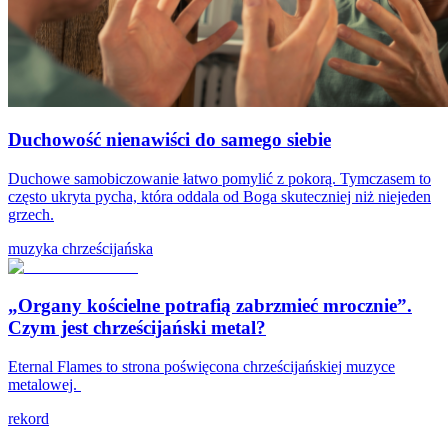
Duchowość nienawiści do samego siebie
Duchowe samobiczowanie łatwo pomylić z pokorą. Tymczasem to
często ukryta pycha, która oddala od Boga skuteczniej niż niejeden
grzech.
muzyka chrześcijańska
„Organy kościelne potrafią zabrzmieć mrocznie”.
Czym jest chrześcijański metal?
Eternal Flames to strona poświęcona chrześcijańskiej muzyce
metalowej.
rekord