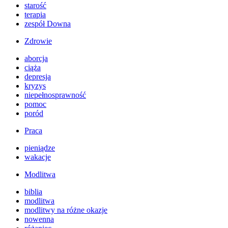
starość
terapia
zespół Downa
Zdrowie
aborcja
ciąża
depresja
kryzys
niepełnosprawność
pomoc
poród
Praca
pieniądze
wakacje
Modlitwa
biblia
modlitwa
modlitwy na różne okazje
nowenna