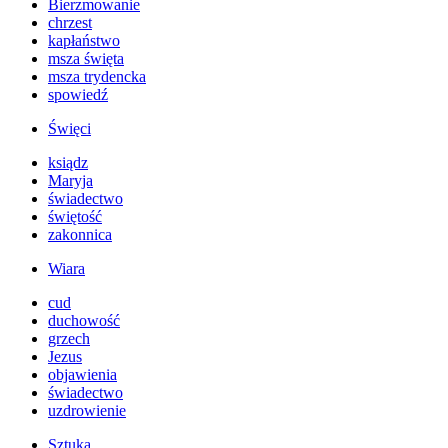
Bierzmowanie
chrzest
kapłaństwo
msza święta
msza trydencka
spowiedź
Święci
ksiądz
Maryja
świadectwo
świętość
zakonnica
Wiara
cud
duchowość
grzech
Jezus
objawienia
świadectwo
uzdrowienie
Sztuka