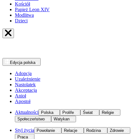
Kościół
Papież Leon XIV
Modlitwa
Dzieci
Edycja
polska
Adopcja
Uzależnienie
Nastolatek
Akceptacja
Anioł
Apostoł
Aktualności
Polska
Prolife
Świat
Religie
Społeczeństwo
Watykan
Styl życia
Powołanie
Relacje
Rodzina
Zdrowie
Praca