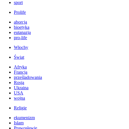
sport
Prolife
aborcja
bioetyka
eutanazja
pro-life
Włochy
Świat
Afryka
Francja
prześladowania
Rosja
Ukraina
USA
wojna
Religie
ekumenizm
Islam
Prawosławie