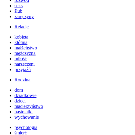
rozwód
seks
ślub
zaręczyny
Relacje
kobieta
kłótnia
małżeństwo
mężczyzna
miłość
narzeczeni
przyjaźń
Rodzina
dom
dziadkowie
dzieci
macierzyństwo
nastolatki
wychowanie
psychologia
śmierć