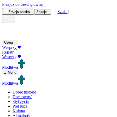
Przejdz do tresci glownej
Szukaj
Edycja
polska
Sekcje
Usługi
Wesprzyj
Rejestr
Wesprzyj
Modlitwa
Menu
Modlitwa
Dobre historie
Duchowość
Styl życia
Pod lupą
Kultura
Aktualności