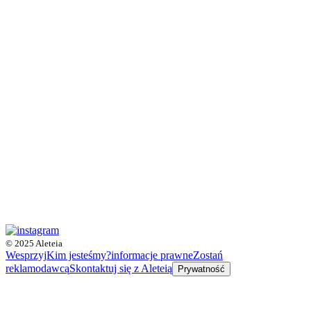
© 2025 Aleteia
Wesprzyj
Kim jesteśmy?
informacje prawne
Zostań
reklamodawcą
Skontaktuj się z Aleteią
Prywatność