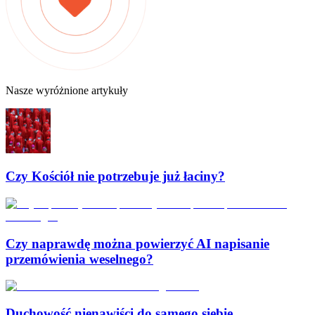
Nasze wyróżnione artykuły
Czy Kościół nie potrzebuje już łaciny?
Czy naprawdę można powierzyć AI napisanie
przemówienia weselnego?
Duchowość nienawiści do samego siebie