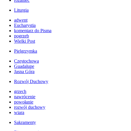
różaniec
Liturgia
adwent
Eucharystia
komentarz do Pisma
pogrzeb
Wielki Post
Pielgrzymka
Częstochowa
Guadalupe
Jasna Góra
Rozwój Duchowy
grzech
nawrócenie
powołanie
rozwój duchowy
wiara
Sakramenty