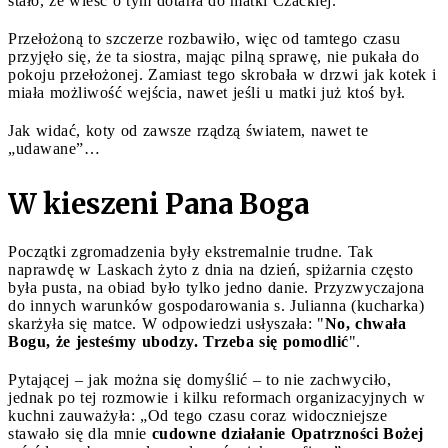
stało, że wieść o tym dotarła do matki Czackiej.
Przełożoną to szczerze rozbawiło, więc od tamtego czasu
przyjęło się, że ta siostra, mając pilną sprawę, nie pukała do
pokoju przełożonej. Zamiast tego skrobała w drzwi jak kotek i
miała możliwość wejścia, nawet jeśli u matki już ktoś był.
Jak widać, koty od zawsze rządzą światem, nawet te
„udawane”…
W kieszeni Pana Boga
Początki zgromadzenia były ekstremalnie trudne. Tak
naprawdę w Laskach żyto z dnia na dzień, spiżarnia często
była pusta, na obiad było tylko jedno danie. Przyzwyczajona
do innych warunków gospodarowania s. Julianna (kucharka)
skarżyła się matce. W odpowiedzi usłyszała: "
No, chwała
Bogu, że jesteśmy ubodzy. Trzeba się pomodlić
".
Pytającej – jak można się domyślić – to nie zachwyciło,
jednak po tej rozmowie i kilku reformach organizacyjnych w
kuchni zauważyła: „Od tego czasu coraz widoczniejsze
stawało się dla mnie
cudowne działanie Opatrzności Bożej