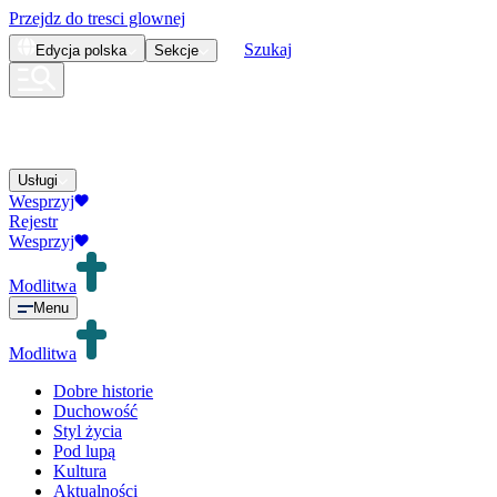
Przejdz do tresci glownej
Szukaj
Edycja
polska
Sekcje
Usługi
Wesprzyj
Rejestr
Wesprzyj
Modlitwa
Menu
Modlitwa
Dobre historie
Duchowość
Styl życia
Pod lupą
Kultura
Aktualności