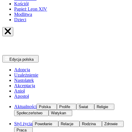
Kościół
Papież Leon XIV
Modlitwa
Dzieci
Edycja
polska
Adopcja
Uzależnienie
Nastolatek
Akceptacja
Anioł
Apostoł
Aktualności
Polska
Prolife
Świat
Religie
Społeczeństwo
Watykan
Styl życia
Powołanie
Relacje
Rodzina
Zdrowie
Praca