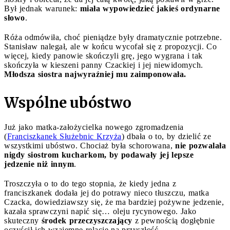
Był jednak warunek:
miała wypowiedzieć jakieś ordynarne
słowo
.
Róża odmówiła, choć pieniądze były dramatycznie potrzebne.
Stanisław nalegał, ale w końcu wycofał się z propozycji. Co
więcej, kiedy panowie skończyli grę, jego wygrana i tak
skończyła w kieszeni panny Czackiej i jej niewidomych.
Młodsza siostra najwyraźniej mu zaimponowała.
Wspólne ubóstwo
Już jako matka-założycielka nowego zgromadzenia
(
Franciszkanek Służebnic Krzyża
) dbała o to, by dzielić ze
wszystkimi ubóstwo. Chociaż była schorowana,
nie pozwalała
nigdy siostrom kucharkom, by podawały jej lepsze
jedzenie niż innym
.
Troszczyła o to do tego stopnia, że kiedy jedna z
franciszkanek dodała jej do potrawy nieco tłuszczu, matka
Czacka, dowiedziawszy się, że ma bardziej pożywne jedzenie,
kazała sprawczyni napić się… oleju rycynowego. Jako
skuteczny
środek przeczyszczający
z pewnością dogłębnie
oczyścił ich wzajemne relacje na przyszłość.