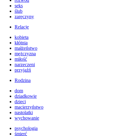
rozwód
seks
ślub
zaręczyny
Relacje
kobieta
kłótnia
małżeństwo
mężczyzna
miłość
narzeczeni
przyjaźń
Rodzina
dom
dziadkowie
dzieci
macierzyństwo
nastolatki
wychowanie
psychologia
śmierć