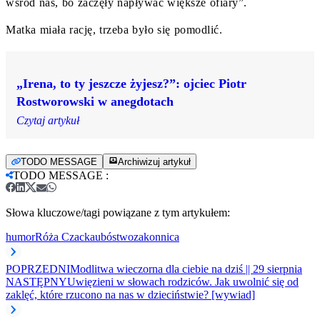
wśród nas, bo zaczęły napływać większe ofiary”.
Matka miała rację, trzeba było się pomodlić.
„Irena, to ty jeszcze żyjesz?”: ojciec Piotr
Rostworowski w anegdotach
Czytaj artykuł
TODO MESSAGE
Archiwizuj artykuł
TODO MESSAGE
:
Słowa kluczowe/tagi powiązane z tym artykułem:
humor
Róża Czacka
ubóstwo
zakonnica
POPRZEDNI
Modlitwa wieczorna dla ciebie na dziś || 29 sierpnia
NASTĘPNY
Uwięzieni w słowach rodziców. Jak uwolnić się od
zaklęć, które rzucono na nas w dzieciństwie? [wywiad]