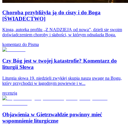
Choroba przybliżyła ją do ciszy i do Boga
[ŚWIADECTWO]
Kinga, autorka profilu „Z NADZIEJĄ od nowa”, dzieli się swoim
doświadczeniem choroby i słabości, w którym odnalazła Boga.
komentarz do Pisma
Czy Bóg jest w twojej katastrofie? Komentarz do
liturgii Słowa
Liturgia słowa 19. niedzieli zwykłej skupia naszą uwagę na Bogu,
który przychodzi w łagodnym powiewie i w...
recenzja
Objawienia w Gietrzwałdzie powinny mieć
wspomnienie liturgiczne