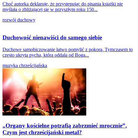
Choć autorka deklaruje, że przystępując do pisania książki nie
myślała o zbliżającej się w przyszłym roku 150...
rozwój duchowy
Duchowość nienawiści do samego siebie
Duchowe samobiczowanie łatwo pomylić z pokorą. Tymczasem to
często ukryta pycha, która oddala od Boga...
muzyka chrześcijańska
„Organy kościelne potrafią zabrzmieć mrocznie”.
Czym jest chrześcijański metal?