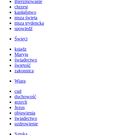
Bierzmowanie
chrzest
kapłaństwo
msza święta
msza trydencka
spowiedź
Święci
ksiądz
Maryja
świadectwo
świętość
zakonnica
Wiara
cud
duchowość
grzech
Jezus
objawienia
świadectwo
uzdrowienie
Sztuka