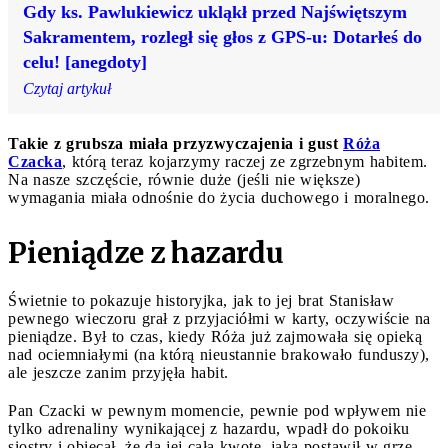
Gdy ks. Pawlukiewicz ukląkł przed Najświętszym
Sakramentem, rozległ się głos z GPS-u: Dotarłeś do
celu! [anegdoty]
Czytaj artykuł
Takie z grubsza miała przyzwyczajenia i gust
Róża
Czacka
, którą teraz kojarzymy raczej ze zgrzebnym habitem.
Na nasze szczęście, równie duże (jeśli nie większe)
wymagania miała odnośnie do życia duchowego i moralnego.
Pieniądze z hazardu
Świetnie to pokazuje historyjka, jak to jej brat Stanisław
pewnego wieczoru grał z przyjaciółmi w karty, oczywiście na
pieniądze. Był to czas, kiedy Róża już zajmowała się opieką
nad ociemniałymi (na którą nieustannie brakowało funduszy),
ale jeszcze zanim przyjęła habit.
Pan Czacki w pewnym momencie, pewnie pod wpływem nie
tylko adrenaliny wynikającej z hazardu, wpadł do pokoiku
siostry i obiecał, że da jej całą kwotę, jaką postawił w grze.