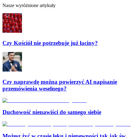
Nasze wyróżnione artykuły
Czy Kościół nie potrzebuje już łaciny?
Czy naprawdę można powierzyć AI napisanie
przemówienia weselnego?
Duchowość nienawiści do samego siebie
Możesz żyć w czasie lęku i niepewności tak jak św.