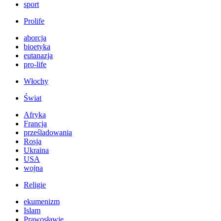
sport
Prolife
aborcja
bioetyka
eutanazja
pro-life
Włochy
Świat
Afryka
Francja
prześladowania
Rosja
Ukraina
USA
wojna
Religie
ekumenizm
Islam
Prawosławie