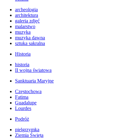
archeologia
architektura
galeria zdjęć
malarstwo
muzyka
muzyka dawna
sztuka sakralna
Historia
historia
II wojna światowa
Sanktuaria Maryjne
Częstochowa
Fatima
Guadalupe
Lourdes
Podróż
pielgrzymka
Ziemia Święta