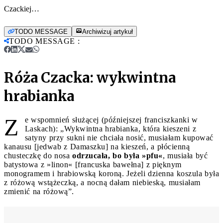
Czackiej…
TODO MESSAGE
Archiwizuj artykuł
TODO MESSAGE
:
Róża Czacka: wykwintna
hrabianka
Z
e wspomnień służącej (późniejszej franciszkanki w
Laskach): „Wykwintna hrabianka, która kieszeni z
satyny przy sukni nie chciała nosić, musiałam kupować
kanausu [jedwab z Damaszku] na kieszeń, a płócienną
chusteczkę do nosa
odrzucała, bo była »pfu«
, musiała być
batystowa z »linon« [francuska bawełna] z pięknym
monogramem i hrabiowską koroną. Jeżeli dzienna koszula była
z różową wstążeczką, a nocną dałam niebieską, musiałam
zmienić na różową”.