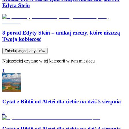
Edyta Stein
8 porad Edyty Stein – unikaj rzeczy, które niszczą
Twoją kobiecość
Załaduj więcej artykułów
Najczęściej czytane w tej kategorii w tym miesiącu
1
Cytat z Biblii od Aletei dla ciebie na dziś 5 sierpnia
2
Cytat z Biblii od Aletei dla ciebie na dziś 4 sierpnia