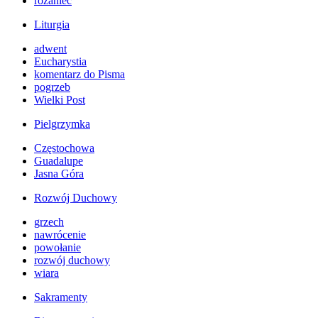
różaniec
Liturgia
adwent
Eucharystia
komentarz do Pisma
pogrzeb
Wielki Post
Pielgrzymka
Częstochowa
Guadalupe
Jasna Góra
Rozwój Duchowy
grzech
nawrócenie
powołanie
rozwój duchowy
wiara
Sakramenty