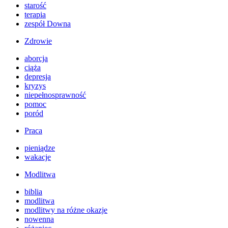
starość
terapia
zespół Downa
Zdrowie
aborcja
ciąża
depresja
kryzys
niepełnosprawność
pomoc
poród
Praca
pieniądze
wakacje
Modlitwa
biblia
modlitwa
modlitwy na różne okazje
nowenna