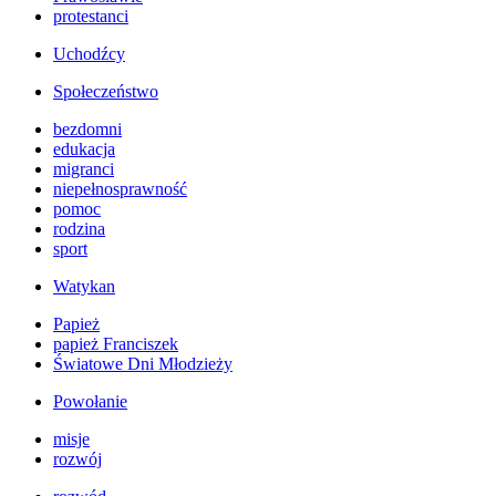
protestanci
Uchodźcy
Społeczeństwo
bezdomni
edukacja
migranci
niepełnosprawność
pomoc
rodzina
sport
Watykan
Papież
papież Franciszek
Światowe Dni Młodzieży
Powołanie
misje
rozwój