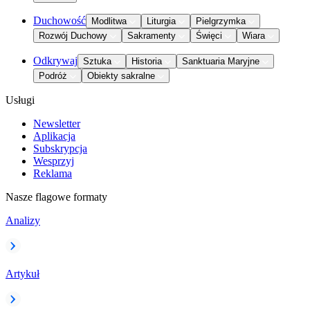
Duchowość
Modlitwa
Liturgia
Pielgrzymka
Rozwój Duchowy
Sakramenty
Święci
Wiara
Odkrywaj
Sztuka
Historia
Sanktuaria Maryjne
Podróż
Obiekty sakralne
Usługi
Newsletter
Aplikacja
Subskrypcja
Wesprzyj
Reklama
Nasze flagowe formaty
Analizy
Artykuł