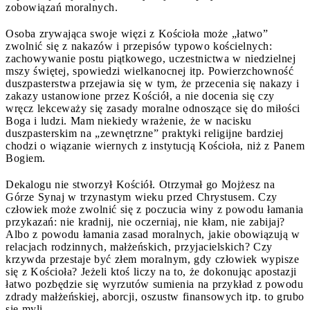
zobowiązań moralnych.
Osoba zrywająca swoje więzi z Kościoła może „łatwo”
zwolnić się z nakazów i przepisów typowo kościelnych:
zachowywanie postu piątkowego, uczestnictwa w niedzielnej
mszy świętej, spowiedzi wielkanocnej itp. Powierzchowność
duszpasterstwa przejawia się w tym, że przecenia się nakazy i
zakazy ustanowione przez Kościół, a nie docenia się czy
wręcz lekceważy się zasady moralne odnoszące się do miłości
Boga i ludzi. Mam niekiedy wrażenie, że w nacisku
duszpasterskim na „zewnętrzne” praktyki religijne bardziej
chodzi o wiązanie wiernych z instytucją Kościoła, niż z Panem
Bogiem.
Dekalogu nie stworzył Kościół. Otrzymał go Mojżesz na
Górze Synaj w trzynastym wieku przed Chrystusem. Czy
człowiek może zwolnić się z poczucia winy z powodu łamania
przykazań: nie kradnij, nie oczerniaj, nie kłam, nie zabijaj?
Albo z powodu łamania zasad moralnych, jakie obowiązują w
relacjach rodzinnych, małżeńskich, przyjacielskich? Czy
krzywda przestaje być złem moralnym, gdy człowiek wypisze
się z Kościoła? Jeżeli ktoś liczy na to, że dokonując apostazji
łatwo pozbędzie się wyrzutów sumienia na przykład z powodu
zdrady małżeńskiej, aborcji, oszustw finansowych itp. to grubo
się myli.