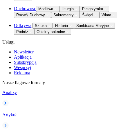
Duchowość
Modlitwa
Liturgia
Pielgrzymka
Rozwój Duchowy
Sakramenty
Święci
Wiara
Odkrywaj
Sztuka
Historia
Sanktuaria Maryjne
Podróż
Obiekty sakralne
Usługi
Newsletter
Aplikacja
Subskrypcja
Wesprzyj
Reklama
Nasze flagowe formaty
Analizy
Artykuł