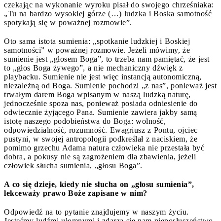
czekając na wykonanie wyroku pisał do swojego chrześniaka:
„Tu na bardzo wysokiej górze (…) ludzka i Boska samotność
spotykają się w poważnej rozmowie”.
Oto sama istota sumienia: „spotkanie ludzkiej i Boskiej
samotności” w poważnej rozmowie. Jeżeli mówimy, że
sumienie jest „głosem Boga”, to trzeba nam pamiętać, że jest
to „głos Boga żywego”, a nie mechaniczny dźwięk z
playbacku. Sumienie nie jest więc instancją autonomiczną,
niezależną od Boga. Sumienie pochodzi „z nas”, ponieważ jest
trwałym darem Boga wpisanym w naszą ludzką naturę,
jednocześnie spoza nas, ponieważ posiada odniesienie do
odwiecznie żyjącego Pana. Sumienie zawiera jakby samą
istotę naszego podobieństwa do Boga: wolność,
odpowiedzialność, rozumność. Ewagriusz z Pontu, ojciec
pustyni, w swojej antropologii podkreślał z naciskiem, że
pomimo grzechu Adama natura człowieka nie przestała być
dobra, a pokusy nie są zagrożeniem dla zbawienia, jeżeli
człowiek słucha sumienia, „głosu Boga”.
A co się dzieje, kiedy nie słucha on „głosu sumienia”,
lekceważy prawo Boże zapisane w nim?
Odpowiedź na to pytanie znajdujemy w naszym życiu.
Jesteśmy ludźmi ułomnymi i zdarza się nam nieposłuszeństwo