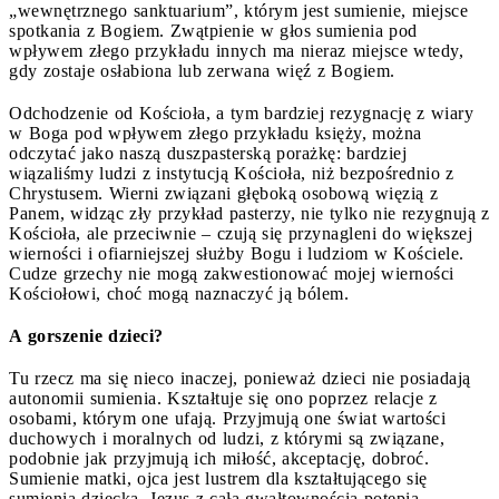
„wewnętrznego sanktuarium”, którym jest sumienie, miejsce
spotkania z Bogiem. Zwątpienie w głos sumienia pod
wpływem złego przykładu innych ma nieraz miejsce wtedy,
gdy zostaje osłabiona lub zerwana więź z Bogiem.
Odchodzenie od Kościoła, a tym bardziej rezygnację z wiary
w Boga pod wpływem złego przykładu księży, można
odczytać jako naszą duszpasterską porażkę: bardziej
wiązaliśmy ludzi z instytucją Kościoła, niż bezpośrednio z
Chrystusem. Wierni związani głęboką osobową więzią z
Panem, widząc zły przykład pasterzy, nie tylko nie rezygnują z
Kościoła, ale przeciwnie – czują się przynagleni do większej
wierności i ofiarniejszej służby Bogu i ludziom w Kościele.
Cudze grzechy nie mogą zakwestionować mojej wierności
Kościołowi, choć mogą naznaczyć ją bólem.
A gorszenie dzieci?
Tu rzecz ma się nieco inaczej, ponieważ dzieci nie posiadają
autonomii sumienia. Kształtuje się ono poprzez relacje z
osobami, którym one ufają. Przyjmują one świat wartości
duchowych i moralnych od ludzi, z którymi są związane,
podobnie jak przyjmują ich miłość, akceptację, dobroć.
Sumienie matki, ojca jest lustrem dla kształtującego się
sumienia dziecka. Jezus z całą gwałtownością potępia