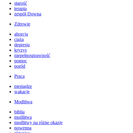
starość
terapia
zespół Downa
Zdrowie
aborcja
ciąża
depresja
kryzys
niepełnosprawność
pomoc
poród
Praca
pieniądze
wakacje
Modlitwa
biblia
modlitwa
modlitwy na różne okazje
nowenna