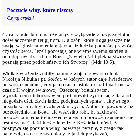
Poczucie winy, które niszczy
Czytaj artykuł
Głosu sumienia nie należy wiązać wyłącznie z bezpośrednim
doświadczeniem religijnym. Dla osób, które Boga jeszcze nie
znają, w głosie sumienia objawia się ludzka godność, prawość,
czystość serca. Jeżeli pozostają one wierne swemu sumieniu –
ono doprowadza ich do Boga. „Z wielkości i piękna stworzeń
poznają przez podobieństwo ich Stwórcę” (Mdr 13,5).
Wielkie wrażenie zrobiły na mnie wojenne wspomnienia
Nikołaja Nikulina pt.
Soldat
, w których autor daje świadectwo
prawości sumienia, gdy jako osiemnastolatek trafił na front w
czasie II wojny światowej. Osaczony bestialstwem,
wyuzdaniem i tchórzostwem postanowił trzymać się z dala od
niegodziwości, złych ludzi, podejrzanych spraw i aktywnego
udziału w brutalnym żołnierskim życiu. Autor nie powołuje się
bezpośrednio na Boga, ale wszystko robi, by zachować
prawość sumienia (odmawianie ateistom prawości sumienia nie
jest uczciwe). Jeśli ktoś odchodzi z Kościoła i mówi, że
pozbywa się poczucia winy, powstaje pytanie, z czego tak
naprawdę czuje się zwolniony: z jakich przykazań,