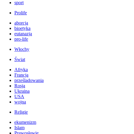
sport
Prolife
aborcja
bioetyka
eutanazja
pro-life
Włochy
Świat
Afryka
Francja
prześladowania
Rosja
Ukraina
USA
wojna
Religie
ekumenizm
Islam
Prawosławie