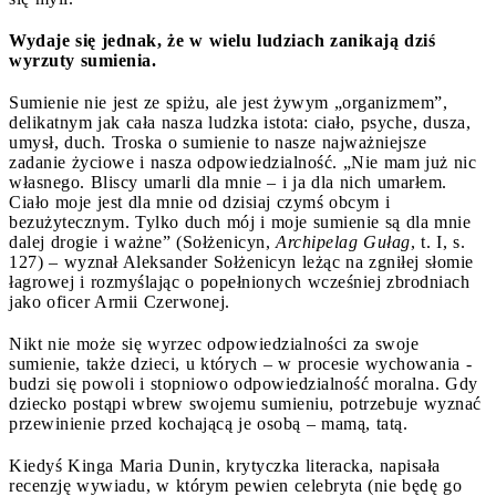
Wydaje się jednak, że w wielu ludziach zanikają dziś
wyrzuty sumienia.
Sumienie nie jest ze spiżu, ale jest żywym „organizmem”,
delikatnym jak cała nasza ludzka istota: ciało, psyche, dusza,
umysł, duch. Troska o sumienie to nasze najważniejsze
zadanie życiowe i nasza odpowiedzialność. „Nie mam już nic
własnego. Bliscy umarli dla mnie – i ja dla nich umarłem.
Ciało moje jest dla mnie od dzisiaj czymś obcym i
bezużytecznym. Tylko duch mój i moje sumienie są dla mnie
dalej drogie i ważne” (Sołżenicyn,
Archipelag Gułag
, t. I, s.
127) – wyznał Aleksander Sołżenicyn leżąc na zgniłej słomie
łagrowej i rozmyślając o popełnionych wcześniej zbrodniach
jako oficer Armii Czerwonej.
Nikt nie może się wyrzec odpowiedzialności za swoje
sumienie, także dzieci, u których – w procesie wychowania -
budzi się powoli i stopniowo odpowiedzialność moralna. Gdy
dziecko postąpi wbrew swojemu sumieniu, potrzebuje wyznać
przewinienie przed kochającą je osobą – mamą, tatą.
Kiedyś Kinga Maria Dunin, krytyczka literacka, napisała
recenzję wywiadu, w którym pewien celebryta (nie będę go