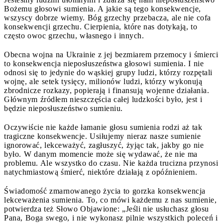
Bożemu głosowi sumienia. A jakie są tego konsekwencje,
wszyscy dobrze wiemy. Bóg grzechy przebacza, ale nie cofa
konsekwencji grzechu. Cierpienia, które nas dotykają, to
często owoc grzechu, własnego i innych.
Obecna wojna na Ukrainie z jej bezmiarem przemocy i śmierci
to konsekwencja nieposłuszeństwa głosowi sumienia. I nie
odnosi się to jedynie do wąskiej grupy ludzi, którzy rozpętali
wojnę, ale setek tysięcy, milionów ludzi, którzy wykonują
zbrodnicze rozkazy, popierają i finansują wojenne działania.
Głównym źródłem nieszczęścia całej ludzkości było, jest i
będzie nieposłuszeństwo sumieniu.
Oczywiście nie każde łamanie głosu sumienia rodzi aż tak
tragiczne konsekwencje. Usiłujemy nieraz nasze sumienie
ignorować, lekceważyć, zagłuszyć, żyjąc tak, jakby go nie
było. W danym momencie może się wydawać, że nie ma
problemu. Ale wszystko do czasu. Nie każda trucizna przynosi
natychmiastową śmierć, niektóre działają z opóźnieniem.
Świadomość zmarnowanego życia to gorzka konsekwencja
lekceważenia sumienia. To, co mówi każdemu z nas sumienie,
potwierdza też Słowo Objawione: „Jeśli nie usłuchasz głosu
Pana, Boga swego, i nie wykonasz pilnie wszystkich poleceń i