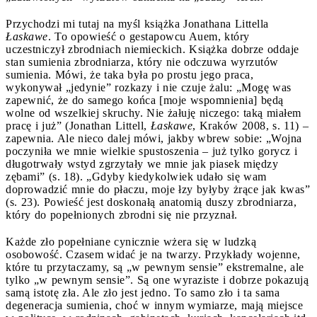
Przychodzi mi tutaj na myśl książka Jonathana Littella
Łaskawe
. To opowieść o gestapowcu Auem, który
uczestniczył zbrodniach niemieckich. Książka dobrze oddaje
stan sumienia zbrodniarza, który nie odczuwa wyrzutów
sumienia. Mówi, że taka była po prostu jego praca,
wykonywał „jedynie” rozkazy i nie czuje żalu: „Mogę was
zapewnić, że do samego końca [moje wspomnienia] będą
wolne od wszelkiej skruchy. Nie żałuję niczego: taką miałem
pracę i już” (Jonathan Littell,
Łaskawe
, Kraków 2008, s. 11) –
zapewnia. Ale nieco dalej mówi, jakby wbrew sobie: „Wojna
poczyniła we mnie wielkie spustoszenia – już tylko gorycz i
długotrwały wstyd zgrzytały we mnie jak piasek między
zębami” (s. 18). „Gdyby kiedykolwiek udało się wam
doprowadzić mnie do płaczu, moje łzy byłyby żrące jak kwas”
(s. 23). Powieść jest doskonałą anatomią duszy zbrodniarza,
który do popełnionych zbrodni się nie przyznał.
Każde zło popełniane cynicznie wżera się w ludzką
osobowość. Czasem widać je na twarzy. Przykłady wojenne,
które tu przytaczamy, są „w pewnym sensie” ekstremalne, ale
tylko „w pewnym sensie”. Są one wyraziste i dobrze pokazują
samą istotę zła. Ale zło jest jedno. To samo zło i ta sama
degeneracja sumienia, choć w innym wymiarze, mają miejsce