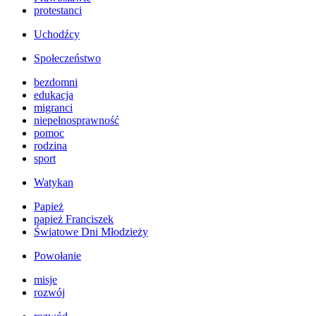
protestanci
Uchodźcy
Społeczeństwo
bezdomni
edukacja
migranci
niepełnosprawność
pomoc
rodzina
sport
Watykan
Papież
papież Franciszek
Światowe Dni Młodzieży
Powołanie
misje
rozwój