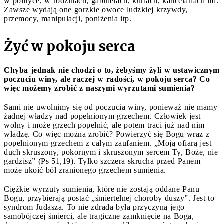
w polityce, w rodzinach, gabinetach, kuriach, kancelariach itd.
Zawsze wydają one gorzkie owoce ludzkiej krzywdy,
przemocy, manipulacji, poniżenia itp.
Żyć w pokoju serca
Chyba jednak nie chodzi o to, żebyśmy żyli w ustawicznym
poczuciu winy, ale raczej w radości, w pokoju serca? Co
więc możemy zrobić z naszymi wyrzutami sumienia?
Sami nie uwolnimy się od poczucia winy, ponieważ nie mamy
żadnej władzy nad popełnionym grzechem. Człowiek jest
wolny i może grzech popełnić, ale potem traci już nad nim
władzę. Co więc można zrobić? Powierzyć się Bogu wraz z
popełnionym grzechem z całym zaufaniem. „Moją ofiarą jest
duch skruszony, pokornym i skruszonym sercem Ty, Boże, nie
gardzisz” (Ps 51,19). Tylko szczera skrucha przed Panem
może ukoić ból zranionego grzechem sumienia.
Ciężkie wyrzuty sumienia, które nie zostają oddane Panu
Bogu, przybierają postać „śmiertelnej choroby duszy”. Jest to
syndrom Judasza. To nie zdrada była przyczyną jego
samobójczej śmierci, ale tragiczne zamknięcie na Boga,