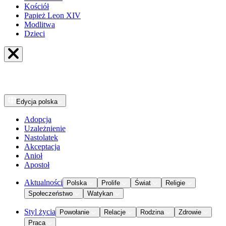
Kościół
Papież Leon XIV
Modlitwa
Dzieci
Edycja
polska
Adopcja
Uzależnienie
Nastolatek
Akceptacja
Anioł
Apostoł
Aktualności
Polska
Prolife
Świat
Religie
Społeczeństwo
Watykan
Styl życia
Powołanie
Relacje
Rodzina
Zdrowie
Praca