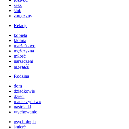
rozwód
seks
ślub
zaręczyny
Relacje
kobieta
kłótnia
małżeństwo
mężczyzna
miłość
narzeczeni
przyjaźń
Rodzina
dom
dziadkowie
dzieci
macierzyństwo
nastolatki
wychowanie
psychologia
śmierć