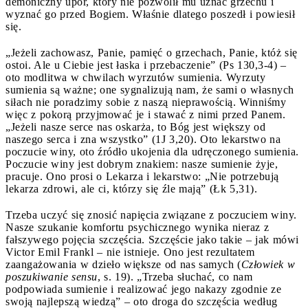
demoniczny upór, który nie pozwolił mu uznać grzechu i
wyznać go przed Bogiem. Właśnie dlatego poszedł i powiesił
się.
„Jeżeli zachowasz, Panie, pamięć o grzechach, Panie, któż się
ostoi. Ale u Ciebie jest łaska i przebaczenie” (Ps 130,3-4) –
oto modlitwa w chwilach wyrzutów sumienia. Wyrzuty
sumienia są ważne; one sygnalizują nam, że sami o własnych
siłach nie poradzimy sobie z naszą nieprawością. Winniśmy
więc z pokorą przyjmować je i stawać z nimi przed Panem.
„Jeżeli nasze serce nas oskarża, to Bóg jest większy od
naszego serca i zna wszystko” (1J 3,20). Oto lekarstwo na
poczucie winy, oto źródło ukojenia dla udręczonego sumienia.
Poczucie winy jest dobrym znakiem: nasze sumienie żyje,
pracuje. Ono prosi o Lekarza i lekarstwo: „Nie potrzebują
lekarza zdrowi, ale ci, którzy się źle mają” (Łk 5,31).
Trzeba uczyć się znosić napięcia związane z poczuciem winy.
Nasze szukanie komfortu psychicznego wynika nieraz z
fałszywego pojęcia szczęścia. Szczęście jako takie – jak mówi
Victor Emil Frankl – nie istnieje. Ono jest rezultatem
zaangażowania w dzieło większe od nas samych (
Człowiek w
poszukiwanie sensu
, s. 19). „Trzeba słuchać, co nam
podpowiada sumienie i realizować jego nakazy zgodnie ze
swoją najlepszą wiedzą” – oto droga do szczęścia według