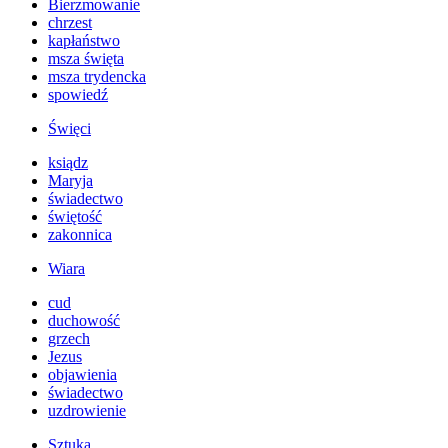
Bierzmowanie
chrzest
kapłaństwo
msza święta
msza trydencka
spowiedź
Święci
ksiądz
Maryja
świadectwo
świętość
zakonnica
Wiara
cud
duchowość
grzech
Jezus
objawienia
świadectwo
uzdrowienie
Sztuka