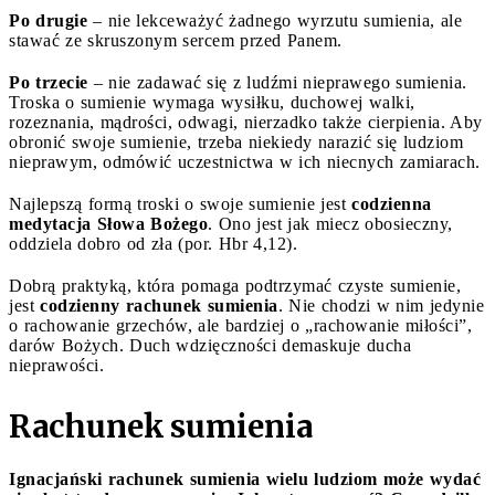
Po drugie
– nie lekceważyć żadnego wyrzutu sumienia, ale
stawać ze skruszonym sercem przed Panem.
Po trzecie
– nie zadawać się z ludźmi nieprawego sumienia.
Troska o sumienie wymaga wysiłku, duchowej walki,
rozeznania, mądrości, odwagi, nierzadko także cierpienia. Aby
obronić swoje sumienie, trzeba niekiedy narazić się ludziom
nieprawym, odmówić uczestnictwa w ich niecnych zamiarach.
Najlepszą formą troski o swoje sumienie jest
codzienna
medytacja Słowa Bożego
. Ono jest jak miecz obosieczny,
oddziela dobro od zła (por. Hbr 4,12).
Dobrą praktyką, która pomaga podtrzymać czyste sumienie,
jest
codzienny rachunek sumienia
. Nie chodzi w nim jedynie
o rachowanie grzechów, ale bardziej o „rachowanie miłości”,
darów Bożych. Duch wdzięczności demaskuje ducha
nieprawości.
Rachunek sumienia
Ignacjański rachunek sumienia wielu ludziom może wydać