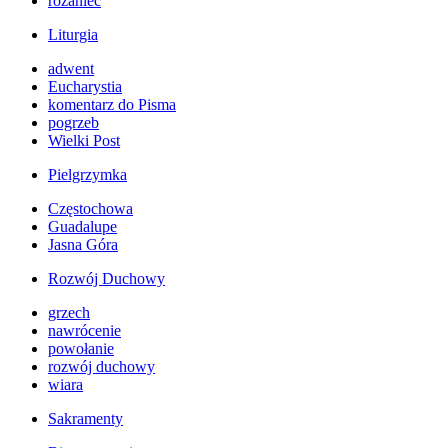
różaniec
Liturgia
adwent
Eucharystia
komentarz do Pisma
pogrzeb
Wielki Post
Pielgrzymka
Częstochowa
Guadalupe
Jasna Góra
Rozwój Duchowy
grzech
nawrócenie
powołanie
rozwój duchowy
wiara
Sakramenty