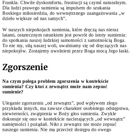
Frankla. Chwile dyskomfortu, frustracji są czymś naturalnym.
Dla ludzi prawego sumienia są impulsem do szukania
Boskiego miłosierdzia, do wewnętrznego zaangażowania „w
dzieło większe od nas samych”.
W naszych niepokojach sumienia, które dręczą nas nieraz
latami, ostatecznym ratunkiem jest powrót do istoty sumienia:
do spotkania naszej ludzkiej samotności z samotnością Boga.
To nie my, siłą naszej woli, uwalniamy się od dręczących nas
niepokojów. Zostajemy uwolnieni przez Boga mocą Jego łaski.
Zgorszenie
Na czym polega problem zgorszenia w kontekście
sumienia? Czy ktoś z zewnątrz może nam zepsuć
sumienie?
Uleganie zgorszeniu „od zewnątrz”, pod wpływem złego
przykładu innych, ma zawsze charakter osobistego odstępstwa,
niewierności, zwątpienia w Boży głos sumienia. Zwykle
dokonuje się ono w kontekście nacierających „od wewnątrz”
namiętności i pożądań. Nikt z zewnątrz nie może zepsuć
naszego sumienia. Nie ma przecież dostępu do owego