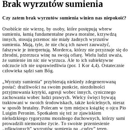
Brak wyrzutów sumienia
Czy zatem brak wyrzutów sumienia winien nas niepokoić?
Osobiście nie wierzę, by osoby, które postępują wbrew
sumieniu, łamią fundamentalne prawa moralne, krzywdzą
innych, stosują przemoc nie miały żadnych wyrzutów
sumienia. Mają, tyle, że nie chcą ich nawet zauważyć,
fałszywie je interpretują. Morderca, którzy nie przyznaje się do
zbrodni, przerzuca winę na swoją ofiarę. Wielu ludzi uważa,
że sumienie im nic nie wyrzuca. Ale to ich subiektywne
odczucie ich nie usprawiedliwia (por. 1 Kor 4,4). Ostatecznie
człowieka sądzi sam Bóg.
„Wyrzuty sumienia” przybierają niekiedy zdegenerowaną
postać: drażliwości na swoim punkcie, niezdolności
przyjmowania krytyki, agresji wobec innych, cynicznego
zachowania wobec ludzi prawych. Wielcy święci bywają
traktowani w swoich środowiskach, także kościelnych, nieraz
w sposób brutalny. Polecam w tym miejscu książkę o ojcu Pio
Luigim Peronim. Spotkałem się też ze zjawiskiem
nieludzkiego rygoryzmu moralnego duchownych, którzy sami
prowadzili niemoralne życie. To swoiste przeniesienie
„zdławionych” wyrzutów sumienia na „cudzy” teren.