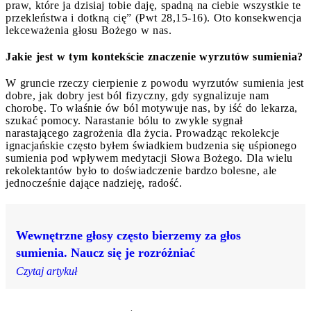
praw, które ja dzisiaj tobie daję, spadną na ciebie wszystkie te
przekleństwa i dotkną cię” (Pwt 28,15-16). Oto konsekwencja
lekceważenia głosu Bożego w nas.
Jakie jest w tym kontekście znaczenie wyrzutów sumienia?
W gruncie rzeczy cierpienie z powodu wyrzutów sumienia jest
dobre, jak dobry jest ból fizyczny, gdy sygnalizuje nam
chorobę. To właśnie ów ból motywuje nas, by iść do lekarza,
szukać pomocy. Narastanie bólu to zwykle sygnał
narastającego zagrożenia dla życia. Prowadząc rekolekcje
ignacjańskie często byłem świadkiem budzenia się uśpionego
sumienia pod wpływem medytacji Słowa Bożego. Dla wielu
rekolektantów było to doświadczenie bardzo bolesne, ale
jednocześnie dające nadzieję, radość.
Wewnętrzne głosy często bierzemy za głos
sumienia. Naucz się je rozróżniać
Czytaj artykuł