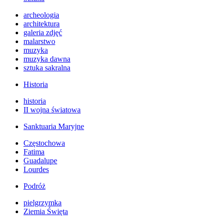
archeologia
architektura
galeria zdjęć
malarstwo
muzyka
muzyka dawna
sztuka sakralna
Historia
historia
II wojna światowa
Sanktuaria Maryjne
Częstochowa
Fatima
Guadalupe
Lourdes
Podróż
pielgrzymka
Ziemia Święta