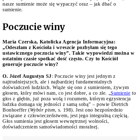
nasze sumienie może się wypaczyć oraz – jak dbać o
sumienie.
Poczucie winy
Maria Czerska, Katolicka Agencja Informacyjna:
„Odeszłam z Kościoła i wreszcie pozbyłam się tego
ustawicznego poczucia winy”. Takie wypowiedzi można w
ostatnim czasie spotkać dość często. Czy to Kościół
generuje poczucie winy?
O. Józef Augustyn SJ
: Poczucie winy jest jednym z
najtrudniejszych, ale i najbardziej fundamentalnych
doświadczeń ludzkich. Wiąże się ono z sumieniem, żywym
głosem, który mówi nam, co jest dobre, a co złe. „
Sumienie
to
głos z głębin, już poza wolą i rozumem, którym egzystencja
ludzka domaga się jedności z samą sobą” – powie Dietrich
Bonhoeffer (
Wybór pism
, s. 198). Jest ono bezpośrednio
związane z człowieczeństwem, jest jego integralną częścią.
Głos sumienia jest głosem wewnętrznej wolności,
doświadczeniem samoświadomości moralnej.