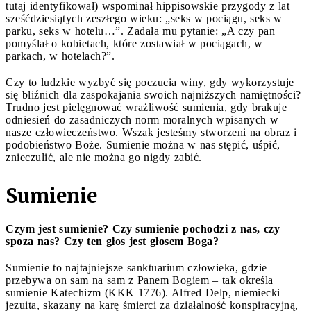
tutaj identyfikował) wspominał hippisowskie przygody z lat
sześćdziesiątych zeszłego wieku: „seks w pociągu, seks w
parku, seks w hotelu…”. Zadała mu pytanie: „A czy pan
pomyślał o kobietach, które zostawiał w pociągach, w
parkach, w hotelach?”.
Czy to ludzkie wyzbyć się poczucia winy, gdy wykorzystuje
się bliźnich dla zaspokajania swoich najniższych namiętności?
Trudno jest pielęgnować wrażliwość sumienia, gdy brakuje
odniesień do zasadniczych norm moralnych wpisanych w
nasze człowieczeństwo. Wszak jesteśmy stworzeni na obraz i
podobieństwo Boże. Sumienie można w nas stępić, uśpić,
znieczulić, ale nie można go nigdy zabić.
Sumienie
Czym jest sumienie? Czy sumienie pochodzi z nas, czy
spoza nas? Czy ten głos jest głosem Boga?
Sumienie to najtajniejsze sanktuarium człowieka, gdzie
przebywa on sam na sam z Panem Bogiem – tak określa
sumienie Katechizm (KKK 1776). Alfred Delp, niemiecki
jezuita, skazany na karę śmierci za działalność konspiracyjną,