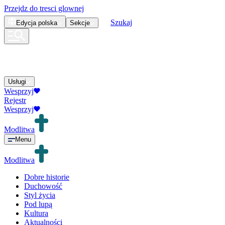
Przejdz do tresci glownej
Szukaj
Edycja
polska
Sekcje
Usługi
Wesprzyj
Rejestr
Wesprzyj
Modlitwa
Menu
Modlitwa
Dobre historie
Duchowość
Styl życia
Pod lupą
Kultura
Aktualności