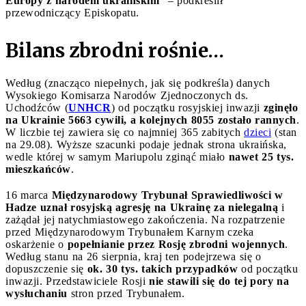
Europy z narodem ukraińskim
” – podkreślił
przewodniczący Episkopatu.
Bilans zbrodni rośnie…
Według (znacząco niepełnych, jak się podkreśla) danych
Wysokiego Komisarza Narodów Zjednoczonych ds.
Uchodźców (
UNHCR
) od początku rosyjskiej inwazji
zginęło
na Ukrainie 5663 cywili, a kolejnych 8055 zostało rannych
.
W liczbie tej zawiera się co najmniej 365 zabitych
dzieci
(stan
na 29.08). Wyższe szacunki podaje jednak strona ukraińska,
wedle której w samym Mariupolu zginąć miało
nawet 25 tys.
mieszkańców
.
16 marca
Międzynarodowy Trybunał Sprawiedliwości w
Hadze uznał rosyjską agresję na Ukrainę za nielegalną
i
zażądał jej natychmiastowego zakończenia. Na rozpatrzenie
przed Międzynarodowym Trybunałem Karnym czeka
oskarżenie o
popełnianie przez Rosję zbrodni wojennych
.
Według stanu na 26 sierpnia, kraj ten podejrzewa się o
dopuszczenie się
ok. 30 tys. takich przypadków
od początku
inwazji. Przedstawiciele Rosji
nie stawili się do tej pory na
wysłuchaniu
stron przed Trybunałem.