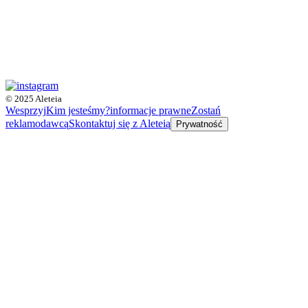
© 2025 Aleteia
Wesprzyj
Kim jesteśmy?
informacje prawne
Zostań
reklamodawcą
Skontaktuj się z Aleteią
Prywatność