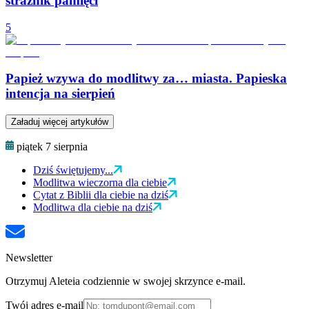
strażnik pamięci
5
Papież wzywa do modlitwy za… miasta. Papieska
intencja na sierpień
Załaduj więcej artykułów
piątek 7 sierpnia
Dziś świętujemy...
Modlitwa wieczorna dla ciebie
Cytat z Biblii dla ciebie na dziś
Modlitwa dla ciebie na dziś
Newsletter
Otrzymuj Aleteia codziennie w swojej skrzynce e-mail.
Twój adres e-mail