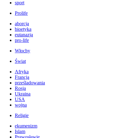
sport
Prolife
aborcja
bioetyka
eutanazja
pro-life
Włochy
Świat
Afryka
Francja
prześladowania
Rosja
Ukraina
USA
wojna
Religie
ekumenizm
Islam
Prawosławie