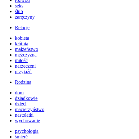
rozwód
seks
ślub
zaręczyny
Relacje
kobieta
kłótnia
małżeństwo
mężczyzna
miłość
narzeczeni
przyjaźń
Rodzina
dom
dziadkowie
dzieci
macierzyństwo
nastolatki
wychowanie
psychologia
śmierć