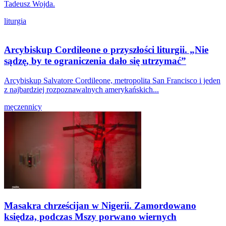
Tadeusz Wojda.
liturgia
Arcybiskup Cordileone o przyszłości liturgii. „Nie
sądzę, by te ograniczenia dało się utrzymać”
Arcybiskup Salvatore Cordileone, metropolita San Francisco i jeden
z najbardziej rozpoznawalnych amerykańskich...
męczennicy
Masakra chrześcijan w Nigerii. Zamordowano
księdza, podczas Mszy porwano wiernych