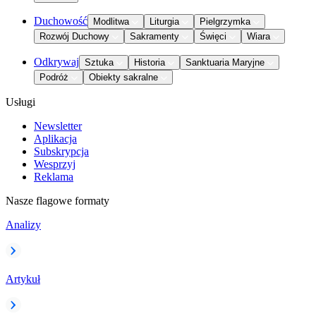
Duchowość
Modlitwa
Liturgia
Pielgrzymka
Rozwój Duchowy
Sakramenty
Święci
Wiara
Odkrywaj
Sztuka
Historia
Sanktuaria Maryjne
Podróż
Obiekty sakralne
Usługi
Newsletter
Aplikacja
Subskrypcja
Wesprzyj
Reklama
Nasze flagowe formaty
Analizy
Artykuł