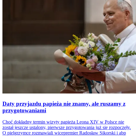
Daty przyjazdu papieża nie znamy, ale ruszamy z
przygotowaniami
Choć dokładny termin wizyty papieża Leona XIV w Polsce nie
został jeszcze ustalony, pierwsze przygotowania już się rozpoczęły.
O pielgrzymce rozmawiali wicepremier Radosław Sikorski i abp