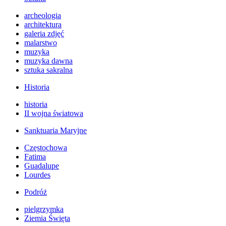
archeologia
architektura
galeria zdjęć
malarstwo
muzyka
muzyka dawna
sztuka sakralna
Historia
historia
II wojna światowa
Sanktuaria Maryjne
Częstochowa
Fatima
Guadalupe
Lourdes
Podróż
pielgrzymka
Ziemia Święta