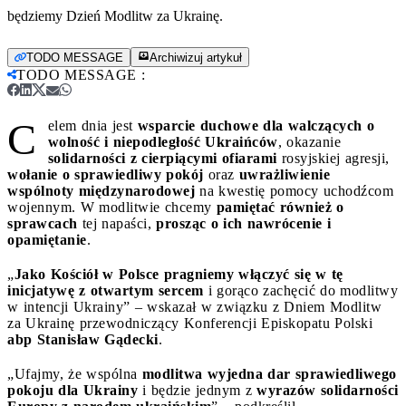
będziemy Dzień Modlitw za Ukrainę.
TODO MESSAGE
Archiwizuj artykuł
TODO MESSAGE
:
C
elem dnia jest
wsparcie duchowe dla walczących o
wolność i niepodległość Ukraińców
, okazanie
solidarności z cierpiącymi ofiarami
rosyjskiej agresji,
wołanie o sprawiedliwy pokój
oraz
uwrażliwienie
wspólnoty międzynarodowej
na kwestię pomocy uchodźcom
wojennym. W modlitwie chcemy
pamiętać również o
sprawcach
tej napaści,
prosząc o ich nawrócenie i
opamiętanie
.
„
Jako Kościół w Polsce pragniemy włączyć się w tę
inicjatywę z otwartym sercem
i gorąco zachęcić do modlitwy
w intencji Ukrainy” – wskazał w związku z Dniem Modlitw
za Ukrainę przewodniczący Konferencji Episkopatu Polski
abp Stanisław Gądecki
.
„Ufajmy, że wspólna
modlitwa wyjedna dar sprawiedliwego
pokoju dla Ukrainy
i będzie jednym z
wyrazów solidarności