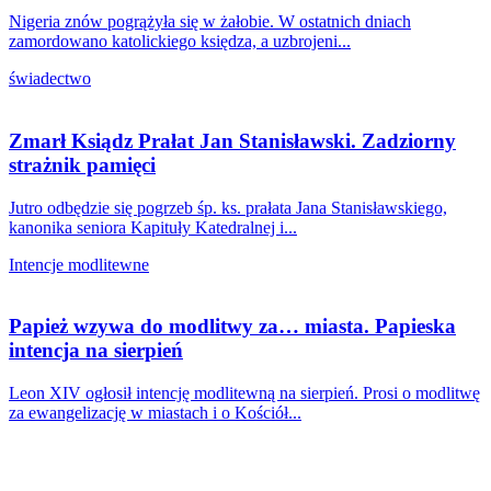
Nigeria znów pogrążyła się w żałobie. W ostatnich dniach
zamordowano katolickiego księdza, a uzbrojeni...
świadectwo
Zmarł Ksiądz Prałat Jan Stanisławski. Zadziorny
strażnik pamięci
Jutro odbędzie się pogrzeb śp. ks. prałata Jana Stanisławskiego,
kanonika seniora Kapituły Katedralnej i...
Intencje modlitewne
Papież wzywa do modlitwy za… miasta. Papieska
intencja na sierpień
Leon XIV ogłosił intencję modlitewną na sierpień. Prosi o modlitwę
za ewangelizację w miastach i o Kościół...