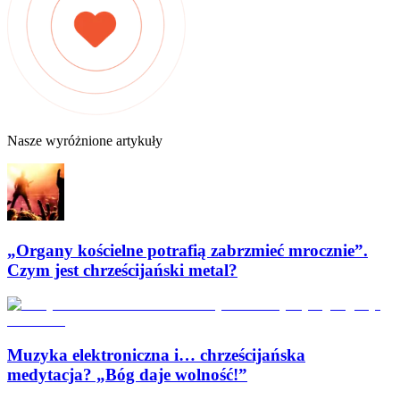
Nasze wyróżnione artykuły
„Organy kościelne potrafią zabrzmieć mrocznie”.
Czym jest chrześcijański metal?
Muzyka elektroniczna i… chrześcijańska
medytacja? „Bóg daje wolność!”