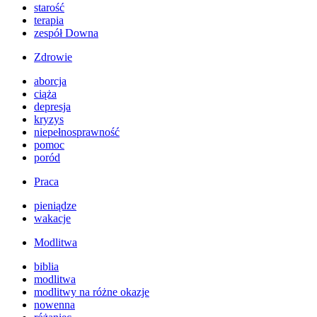
starość
terapia
zespół Downa
Zdrowie
aborcja
ciąża
depresja
kryzys
niepełnosprawność
pomoc
poród
Praca
pieniądze
wakacje
Modlitwa
biblia
modlitwa
modlitwy na różne okazje
nowenna