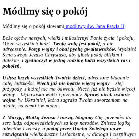
Módlmy się o pokój
Módlmy się o pokój słowami
modlitwy
św. Jana Pawła II
:
Boże ojców naszych, wielki i miłosierny! Panie życia i pokoju,
Ojcze wszystkich ludzi.
Twoją wolą jest pokój
, a nie
udręczenie.
Potęp wojny i obal pychę gwałtowników.
Wysłałeś
Syna swego Jezusa Chrystusa, aby głosił pokój bliskim i
dalekim,
i zjednoczył w jedną rodzinę ludzi wszystkich ras i
pokoleń
.
Us
łysz krzyk wszystkich Twoich dzieci
, udręczone błaganie
całej ludzkości.
Niech już nie będzie więcej wojny
– złej
przygody, z której nie ma odwrotu. Niech już nie będzie więcej
wojny – kłębowiska walki i przemocy.
Spraw, niech ustanie
wojna
[w Ukrainie], która zagraża Twoim stworzeniom na
niebie, na ziemi i w morzu.
Z Maryją, Matką Jezusa i naszą, błagamy Cię
, przemów do
serc ludzi odpowiedzialnych za losy narodów. Zniszcz logikę
odwetów i zemsty, a
podaj przez Ducha Świętego nowe
rozwiązania
wielkoduszne i szlachetne, w dialogu i cierpliwym