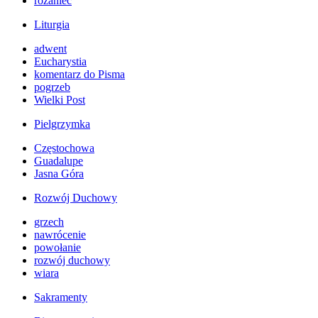
różaniec
Liturgia
adwent
Eucharystia
komentarz do Pisma
pogrzeb
Wielki Post
Pielgrzymka
Częstochowa
Guadalupe
Jasna Góra
Rozwój Duchowy
grzech
nawrócenie
powołanie
rozwój duchowy
wiara
Sakramenty