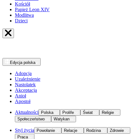
Kościół
Papież Leon XIV
Modlitwa
Dzieci
Edycja
polska
Adopcja
Uzależnienie
Nastolatek
Akceptacja
Anioł
Apostoł
Aktualności
Polska
Prolife
Świat
Religie
Społeczeństwo
Watykan
Styl życia
Powołanie
Relacje
Rodzina
Zdrowie
Praca