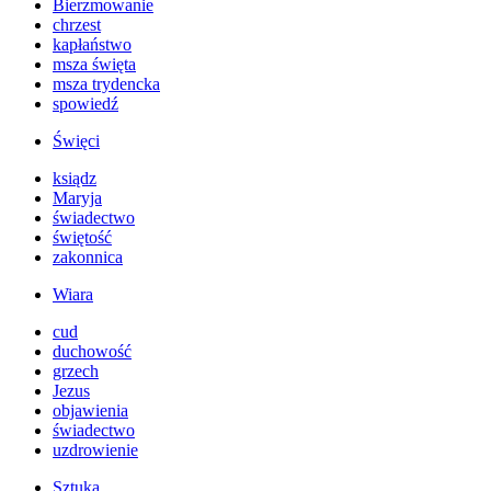
Bierzmowanie
chrzest
kapłaństwo
msza święta
msza trydencka
spowiedź
Święci
ksiądz
Maryja
świadectwo
świętość
zakonnica
Wiara
cud
duchowość
grzech
Jezus
objawienia
świadectwo
uzdrowienie
Sztuka