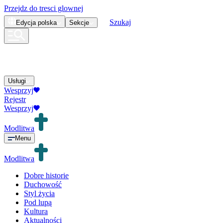
Przejdz do tresci glownej
Szukaj
Edycja
polska
Sekcje
Usługi
Wesprzyj
Rejestr
Wesprzyj
Modlitwa
Menu
Modlitwa
Dobre historie
Duchowość
Styl życia
Pod lupą
Kultura
Aktualności