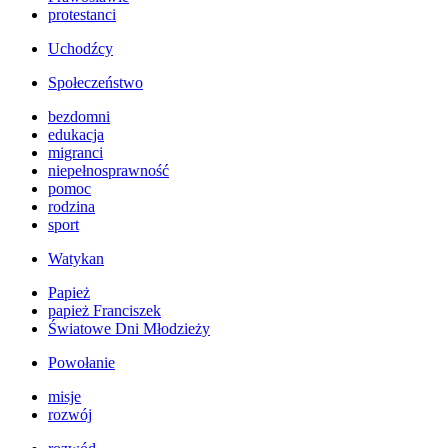
protestanci
Uchodźcy
Społeczeństwo
bezdomni
edukacja
migranci
niepełnosprawność
pomoc
rodzina
sport
Watykan
Papież
papież Franciszek
Światowe Dni Młodzieży
Powołanie
misje
rozwój