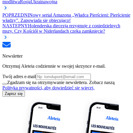
modlitwa
Rosja
Ukraina
wojna
POPRZEDNI
Nowy serial Amazona „Władca Pierścieni: Pierścienie
władzy”. Zapowiada się obiecująco!
NASTĘPNY
Holenderska diecezja rezygnuje z coniedzielnych
mszy. Czy Kościół w Niderlandach czeka zamknięcie?
Newsletter
Otrzymuj Aleteia codziennie w swojej skrzynce e-mail.
Twój adres e-mail
Zgadzam się na otrzymywanie newslettera. Zobacz naszą
Polityka prywatności, aby dowiedzieć się więcej.
Zapisz się