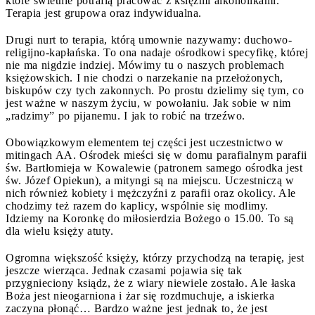
które świetnie potrafią pracować z księżmi alkoholikami.
Terapia jest grupowa oraz indywidualna.
Drugi nurt to terapia, którą umownie nazywamy: duchowo-
religijno-kapłańska. To ona nadaje ośrodkowi specyfikę, której
nie ma nigdzie indziej. Mówimy tu o naszych problemach
księżowskich. I nie chodzi o narzekanie na przełożonych,
biskupów czy tych zakonnych. Po prostu dzielimy się tym, co
jest ważne w naszym życiu, w powołaniu. Jak sobie w nim
„radzimy” po pijanemu. I jak to robić na trzeźwo.
Obowiązkowym elementem tej części jest uczestnictwo w
mitingach AA. Ośrodek mieści się w domu parafialnym parafii
św. Bartłomieja w Kowalewie (patronem samego ośrodka jest
św. Józef Opiekun), a mityngi są na miejscu. Uczestniczą w
nich również kobiety i mężczyźni z parafii oraz okolicy. Ale
chodzimy też razem do kaplicy, wspólnie się modlimy.
Idziemy na Koronkę do miłosierdzia Bożego o 15.00. To są
dla wielu księży atuty.
Ogromna większość księży, którzy przychodzą na terapię, jest
jeszcze wierząca. Jednak czasami pojawia się tak
przygnieciony ksiądz, że z wiary niewiele zostało. Ale łaska
Boża jest nieogarniona i żar się rozdmuchuje, a iskierka
zaczyna płonąć… Bardzo ważne jest jednak to, że jest