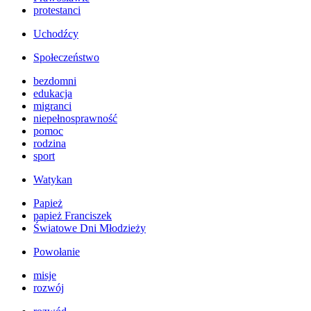
protestanci
Uchodźcy
Społeczeństwo
bezdomni
edukacja
migranci
niepełnosprawność
pomoc
rodzina
sport
Watykan
Papież
papież Franciszek
Światowe Dni Młodzieży
Powołanie
misje
rozwój