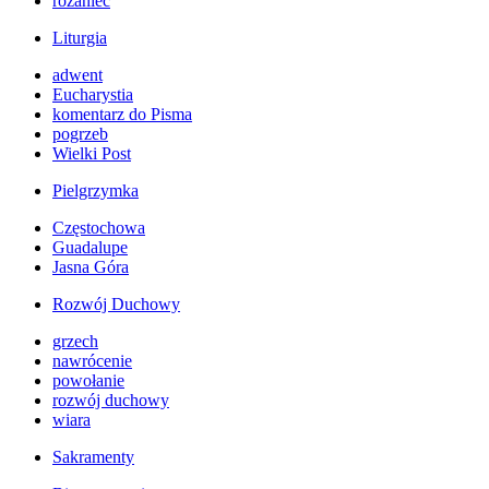
różaniec
Liturgia
adwent
Eucharystia
komentarz do Pisma
pogrzeb
Wielki Post
Pielgrzymka
Częstochowa
Guadalupe
Jasna Góra
Rozwój Duchowy
grzech
nawrócenie
powołanie
rozwój duchowy
wiara
Sakramenty