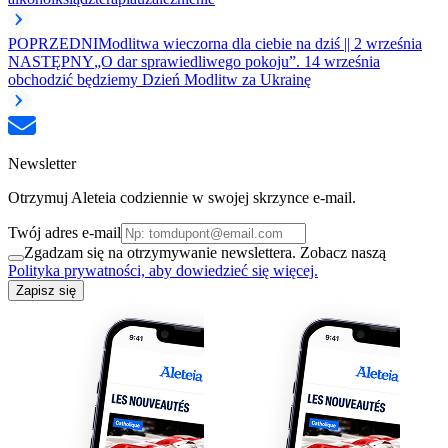
POPRZEDNI
Modlitwa wieczorna dla ciebie na dziś || 2 września
NASTĘPNY
„O dar sprawiedliwego pokoju”. 14 września
obchodzić będziemy Dzień Modlitw za Ukrainę
Newsletter
Otrzymuj Aleteia codziennie w swojej skrzynce e-mail.
Twój adres e-mail
Zgadzam się na otrzymywanie newslettera. Zobacz naszą
Polityka prywatności, aby dowiedzieć się więcej.
Zapisz się