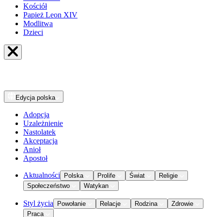
Kościół
Papież Leon XIV
Modlitwa
Dzieci
Edycja
polska
Adopcja
Uzależnienie
Nastolatek
Akceptacja
Anioł
Apostoł
Aktualności
Polska
Prolife
Świat
Religie
Społeczeństwo
Watykan
Styl życia
Powołanie
Relacje
Rodzina
Zdrowie
Praca