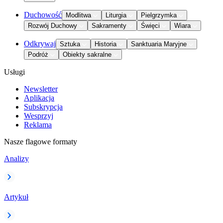
Duchowość
Modlitwa
Liturgia
Pielgrzymka
Rozwój Duchowy
Sakramenty
Święci
Wiara
Odkrywaj
Sztuka
Historia
Sanktuaria Maryjne
Podróż
Obiekty sakralne
Usługi
Newsletter
Aplikacja
Subskrypcja
Wesprzyj
Reklama
Nasze flagowe formaty
Analizy
Artykuł