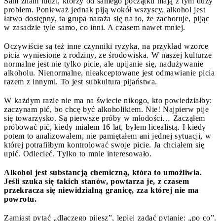
Sam znam ludzi, którzy od samego początku mają z tym duży
problem. Ponieważ jednak piją wokół wszyscy, alkohol jest
łatwo dostępny, ta grupa naraża się na to, że zachoruje, pijąc
w zasadzie tyle samo, co inni. A czasem nawet mniej.
Oczywiście są też inne czynniki ryzyka, na przykład wzorce
picia wyniesione z rodziny, ze środowiska. W naszej kulturze
normalne jest nie tylko picie, ale upijanie się, nadużywanie
alkoholu. Nienormalne, nieakceptowane jest odmawianie picia
razem z innymi. To jest subkultura pijaństwa.
W każdym razie nie ma na świecie nikogo, kto powiedziałby:
zaczynam pić, bo chcę być alkoholikiem. Nie! Najpierw pije
się towarzysko. Są pierwsze próby w młodości… Zacząłem
próbować pić, kiedy miałem 16 lat, byłem licealistą. I kiedy
potem to analizowałem, nie pamiętałem ani jednej sytuacji, w
której potrafiłbym kontrolować swoje picie. Ja chciałem się
upić. Odlecieć. Tylko to mnie interesowało.
Alkohol jest substancją chemiczną, która to umożliwia.
Jeśli szuka się takich stanów, powtarza je, z czasem
przekracza się niewidzialną granicę, zza której nie ma
powrotu.
Zamiast pytać „dlaczego pijesz”, lepiej zadać pytanie: „po co”.