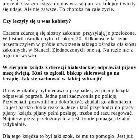
procent. Czasem księża do nas wracają po raz kolejny i wtedy
się udaje. Ale nie zawsze. To choroba na całe życie.
Czy leczyły się u was kobiety?
Czasem zdarzają się siostry zakonne, przysyłają je przełożone.
W historii ośrodka było ich około 20. Kilkanaście lat temu
uczestniczyłem w próbie utworzenia takiego ośrodka dla sióstr
zakonnych, w Stanach Zjednoczonych one są. Na razie nic z
tego nie wyszło.
W sierpniu ksiądz z diecezji białostockiej odprawiał pijany
mszę świętą. Ktoś to zgłosił, biskup skierował go na
terapię. Jak się zachować w takiej sytuacji?
U nas w okolicy był niedawno przypadek, że pijany ksiądz
odprawiał pogrzeb. Jedna pani zadzwoniła po policję.
Przyjechali, pozwolili mu dokończyć, zbadali go alkomatem.
To jest bardzo dobra reakcja. Jeżeli ktoś przychodzi do pracy
pijany, ksiądz pijany pełni posługę, trzeba od razu reagować.
Najpierw przez przełożonych, a jeśli to nie pomaga, działać
radykalnie.
Dla tego księdza to był taki szok, że mu to pomogło. Jest już