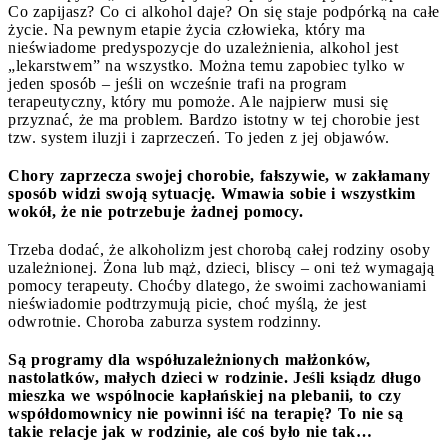
Co zapijasz? Co ci alkohol daje? On się staje podpórką na całe
życie. Na pewnym etapie życia człowieka, który ma
nieświadome predyspozycje do uzależnienia, alkohol jest
„lekarstwem” na wszystko. Można temu zapobiec tylko w
jeden sposób – jeśli on wcześnie trafi na program
terapeutyczny, który mu pomoże. Ale najpierw musi się
przyznać, że ma problem. Bardzo istotny w tej chorobie jest
tzw. system iluzji i zaprzeczeń. To jeden z jej objawów.
Chory zaprzecza swojej chorobie, fałszywie, w zakłamany
sposób widzi swoją sytuację. Wmawia sobie i wszystkim
wokół, że nie potrzebuje żadnej pomocy.
Trzeba dodać, że alkoholizm jest chorobą całej rodziny osoby
uzależnionej. Żona lub mąż, dzieci, bliscy – oni też wymagają
pomocy terapeuty. Choćby dlatego, że swoimi zachowaniami
nieświadomie podtrzymują picie, choć myślą, że jest
odwrotnie. Choroba zaburza system rodzinny.
Są programy dla współuzależnionych małżonków,
nastolatków, małych dzieci w rodzinie. Jeśli ksiądz długo
mieszka we wspólnocie kapłańskiej na plebanii, to czy
współdomownicy nie powinni iść na terapię? To nie są
takie relacje jak w rodzinie, ale coś było nie tak…