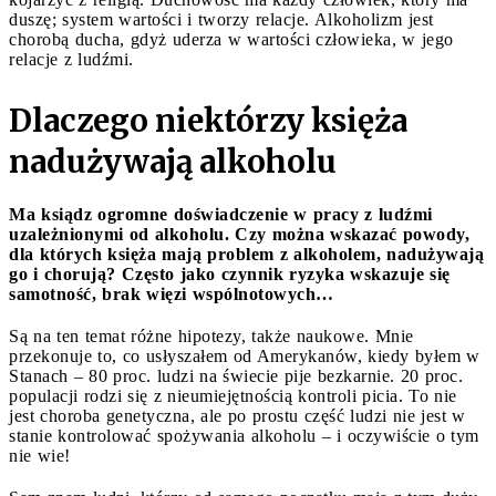
duszę; system wartości i tworzy relacje. Alkoholizm jest
chorobą ducha, gdyż uderza w wartości człowieka, w jego
relacje z ludźmi.
Dlaczego niektórzy księża
nadużywają alkoholu
Ma ksiądz ogromne doświadczenie w pracy z ludźmi
uzależnionymi od alkoholu. Czy można wskazać powody,
dla których księża mają problem z alkoholem, nadużywają
go i chorują? Często jako czynnik ryzyka wskazuje się
samotność, brak więzi wspólnotowych…
Są na ten temat różne hipotezy, także naukowe. Mnie
przekonuje to, co usłyszałem od Amerykanów, kiedy byłem w
Stanach – 80 proc. ludzi na świecie pije bezkarnie. 20 proc.
populacji rodzi się z nieumiejętnością kontroli picia. To nie
jest choroba genetyczna, ale po prostu część ludzi nie jest w
stanie kontrolować spożywania alkoholu – i oczywiście o tym
nie wie!