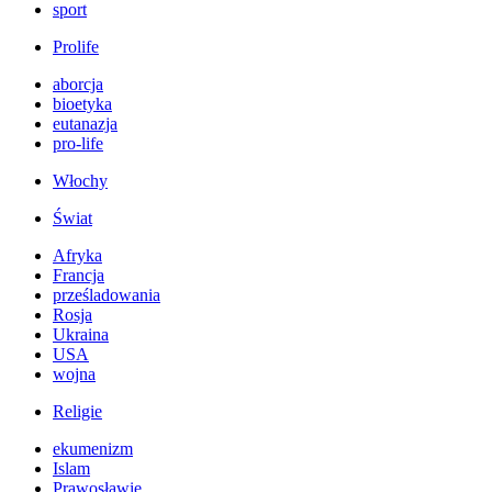
sport
Prolife
aborcja
bioetyka
eutanazja
pro-life
Włochy
Świat
Afryka
Francja
prześladowania
Rosja
Ukraina
USA
wojna
Religie
ekumenizm
Islam
Prawosławie