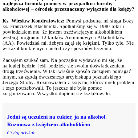
najlepsza formuła pomocy w przypadku choroby
alkoholowej – ośrodek przeznaczony wyłącznie dla księży?
Ks. Wiesław Kondratowicz:
Pomysł podsunął mi sługa Boży
ks. Franciszek Blachnicki. Spotkaliśmy się w 1980 roku i
powiedziałem mu, że jestem trzeźwiejącym alkoholikiem
według programu 12 kroków Anonimowych Alkoholików
(AA). Powiedział mi, żebym zajął się księżmi. Tylko tyle. Nie
wskazał konkretnych metod czy sposobów leczenia.
Zacząłem szukać sam. Na początku wydawało mi się, że
najlepiej będzie, jeśli podzielę się swoim doświadczeniem,
drogą trzeźwienia. W taki właśnie sposób zacząłem pomagać
innym, za zgodą ówczesnego arcybiskupa poznańskiego
Jerzego Stroby. Rozmawiałem z księżmi, którzy mieli problem
i tego potrzebowali. To jeszcze nie była pomoc
zorganizowana. Wszystko dopiero się kształtowało.
Jedni są uczuleni na cukier, ja na alkohol.
Rozmowa z księdzem alkoholikiem
Czytaj artykuł