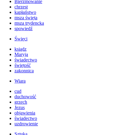
Bierzmowanie
chrzest
kapłaństwo
msza święta
msza trydencka
spowiedź
Święci
ksiądz
Maryja
świadectwo
świętość
zakonnica
Wiara
cud
duchowość
grzech
Jezus
objawienia
świadectwo
uzdrowienie
Sztuka