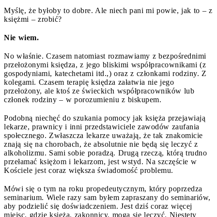
Myślę, że byłoby to dobre. Ale niech pani mi powie, jak to – z
księżmi – zrobić?
Nie wiem.
No właśnie. Czasem natomiast rozmawiamy z bezpośrednimi
przełożonymi księdza, z jego bliskimi współpracownikami (z
gospodyniami, katechetami itd.,) oraz z członkami rodziny. Z
kolegami. Czasem terapię księdza załatwia nie jego
przełożony, ale ktoś ze świeckich współpracowników lub
członek rodziny – w porozumieniu z biskupem.
Podobną niechęć do szukania pomocy jak księża przejawiają
lekarze, prawnicy i inni przedstawiciele zawodów zaufania
społecznego. Zwłaszcza lekarze uważają, że tak znakomicie
znają się na chorobach, że absolutnie nie będą się leczyć z
alkoholizmu. Sami sobie poradzą. Drugą rzeczą, którą trudno
przełamać księżom i lekarzom, jest wstyd. Na szczęście w
Kościele jest coraz większa świadomość problemu.
Mówi się o tym na roku propedeutycznym, który poprzedza
seminarium. Wiele razy sam byłem zapraszany do seminariów,
aby podzielić się doświadczeniem. Jest dziś coraz więcej
miejsc, gdzie księża, zakonnicy, mogą się leczyć. Niestety