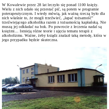
W Kowalewie przez 28 lat leczyło się ponad 1100 księży.
Wielu z nich udało się przestać pić, są potem w programie
poterapeutycznym. I wtedy mówią, jak ważną rzeczą było dla
nich właśnie to, że mogli trzeźwieć, „łapać tożsamość”
trzeźwiejącego alkoholika razem z tożsamością kapłańską. Nie
muszą jej odkładać na bok. Po powrocie z leczenia nadal są
księżmi… Istnieją różne teorie i ujęcia tematu terapii z
alkoholizmu. Ważne, żeby ksiądz znalazł taką metodę, która w
jego przypadku będzie skuteczna.