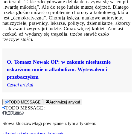
po terapii. Takie zdecydowane działanie nazywa się w terapii
„twardą miłością”. Ale do tego ludzie muszą dojrzeć. Dlatego
trzeba głośno mówić o problemie choroby alkoholowej, która
jest „demokratyczna”. Chorują księża, naukowe autorytety,
nauczyciele, prawnicy, lekarze, politycy, dziennikarze, aktorzy
i tak zwani zwyczajni ludzie. Coraz więcej kobiet. Zamiast
czekać, aż wydarzy się tragedia, trzeba stawić czoło
rzeczywistości.
O. Tomasz Nowak OP: w zakonie niesłusznie
oskarżono mnie o alkoholizm. Wytrwałem i
przebaczyłem
Czytaj artykuł
TODO MESSAGE
Archiwizuj artykuł
TODO MESSAGE
:
Słowa kluczowe/tagi powiązane z tym artykułem:
alkohol
ksiądz
terapia
uzależnienie