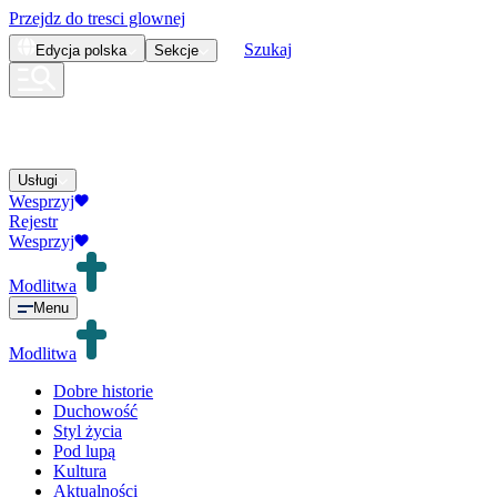
Przejdz do tresci glownej
Szukaj
Edycja
polska
Sekcje
Usługi
Wesprzyj
Rejestr
Wesprzyj
Modlitwa
Menu
Modlitwa
Dobre historie
Duchowość
Styl życia
Pod lupą
Kultura
Aktualności