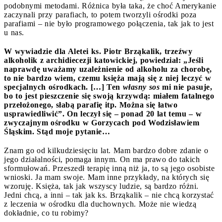
podobnymi metodami. Różnica była taka, że choć Amerykanie
zaczynali przy parafiach, to potem tworzyli ośrodki poza
parafiami – nie było programowego połączenia, tak jak to jest
u nas.
W wywiadzie dla Aletei ks. Piotr Brząkalik, trzeźwy
alkoholik z archidiecezji katowickiej, powiedział: „Jeśli
naprawdę uważamy uzależnienie od alkoholu za chorobę,
to nie bardzo wiem, czemu księża mają się z niej leczyć w
specjalnych ośrodkach. […] Ten
własny sos
mi nie pasuje,
bo to jest pieszczenie się swoją krzywdą: miałem fatalnego
przełożonego, słabą parafię itp. Można się łatwo
usprawiedliwić”. On leczył się – ponad 20 lat temu – w
zwyczajnym ośrodku w Gorzycach pod Wodzisławiem
Śląskim. Stąd moje pytanie…
Znam go od kilkudziesięciu lat. Mam bardzo dobre zdanie o
jego działalności, pomaga innym. On ma prawo do takich
sformułowań. Przeszedł terapię inną niż ja, to są jego osobiste
wnioski. Ja mam swoje. Mam inne przykłady, na których się
wzoruję. Księża, tak jak wszyscy ludzie, są bardzo różni.
Jedni chcą, a inni – tak jak ks. Brząkalik – nie chcą korzystać
z leczenia w ośrodku dla duchownych. Może nie wiedzą
dokładnie, co tu robimy?