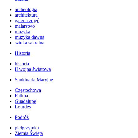
archeologia
architektura
galeria zdjęć
malarstwo
muzyka
muzyka dawna
sztuka sakralna
Historia
historia
II wojna światowa
Sanktuaria Maryjne
Częstochowa
Fatima
Guadalupe
Lourdes
Podróż
pielgrzymka
Ziemia Święta