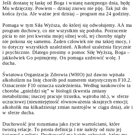
Jeśli dostanę tę łaskę od Boga i wstanę następnego dnia, będę
Mu wdzięczny. Powiem – dzisiaj znowu nie piję. Tak już do
końca życia. Ale ważne jest dzisiaj – program ma 24 godziny.
Pomaga w tym Siła Wyższa, do której się odwołujemy. AA ma
program duchowy, co nie wszystkim się podoba. Porzucenie
picia to nie jest kwestia mojej silnej woli, tej choroby nigdy
nie pokona się samemu. Żaden człowiek nie ma takiej mocy, i
to dotyczy wszystkich uzależnień. Alkohol uzależnia fizycznie
i psychicznie. Dlatego prosimy o pomoc Siłę Wyższą, Boga –
jakkolwiek Go pojmujemy. On pomaga uzdrowić wolę. I
ducha.
Światowa Organizacja Zdrowia (WHO) już dawno wpisała
alkoholizm na listę chorób pod numerem statystycznym F10.2.
Oznaczenie F10 oznacza uzależnienia. Według naukowców ta
choroba „gnieździ się” w biologii (kwestia zmiany
metabolizmu; inaczej pracuje trzustka, wątroba itd.), w sferze
uczuciowej (nieumiejętność równoważenia skrajnych emocji;
alkoholik ma kilkadziesiąt zmian nastrojów w ciągu dnia), ale i
w sferze ducha.
Duchowość jest rozumiana jako życie wartościami, które
tworzą relacje. To prosta definicja i nie należy od razu jej
kojarzyć z religią. Duchowość ma każdy człowiek, który ma