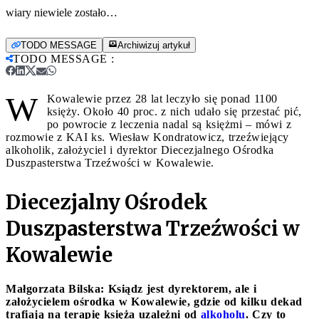
wiary niewiele zostało…
TODO MESSAGE
Archiwizuj artykuł
TODO MESSAGE
:
W
Kowalewie przez 28 lat leczyło się ponad 1100
księży. Około 40 proc. z nich udało się przestać pić,
po powrocie z leczenia nadal są księżmi – mówi z
rozmowie z KAI ks. Wiesław Kondratowicz, trzeźwiejący
alkoholik, założyciel i dyrektor Diecezjalnego Ośrodka
Duszpasterstwa Trzeźwości w Kowalewie.
Diecezjalny Ośrodek
Duszpasterstwa Trzeźwości w
Kowalewie
Małgorzata Bilska: Ksiądz jest dyrektorem, ale i
założycielem ośrodka w Kowalewie, gdzie od kilku dekad
trafiają na terapię księża uzależni od
alkoholu
. Czy to