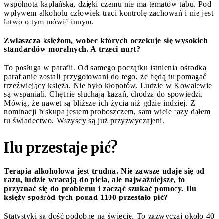
wspólnota kapłańska, dzięki czemu nie ma tematów tabu. Pod
wpływem alkoholu człowiek traci kontrolę zachowań i nie jest
łatwo o tym mówić innym.
Zwłaszcza księżom, wobec których oczekuje się wysokich
standardów moralnych. A trzeci nurt?
To posługa w parafii. Od samego początku istnienia ośrodka
parafianie zostali przygotowani do tego, że będą tu pomagać
trzeźwiejący księża. Nie było kłopotów. Ludzie w Kowalewie
są wspaniali. Chętnie słuchają kazań, chodzą do spowiedzi.
Mówią, że nawet są bliższe ich życia niż gdzie indziej. Z
nominacji biskupa jestem proboszczem, sam wiele razy dałem
tu świadectwo. Wszyscy są już przyzwyczajeni.
Ilu przestaje pić?
Terapia alkoholowa jest trudna. Nie zawsze udaje się od
razu, ludzie wracają do picia, ale najważniejsze, to
przyznać się do problemu i zacząć szukać pomocy. Ilu
księży spośród tych ponad 1100 przestało pić?
Statystyki są dość podobne na świecie. To zazwyczaj około 40