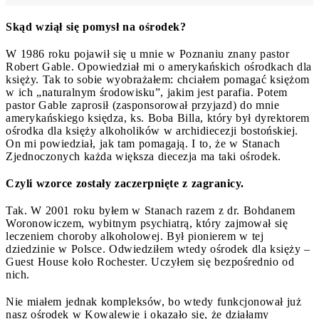
Skąd wziął się pomysł na ośrodek?
W 1986 roku pojawił się u mnie w Poznaniu znany pastor
Robert Gable. Opowiedział mi o amerykańskich ośrodkach dla
księży. Tak to sobie wyobrażałem: chciałem pomagać księżom
w ich „naturalnym środowisku”, jakim jest parafia. Potem
pastor Gable zaprosił (zasponsorował przyjazd) do mnie
amerykańskiego księdza, ks. Boba Billa, który był dyrektorem
ośrodka dla księży alkoholików w archidiecezji bostońskiej.
On mi powiedział, jak tam pomagają. I to, że w Stanach
Zjednoczonych każda większa diecezja ma taki ośrodek.
Czyli wzorce zostały zaczerpnięte z zagranicy.
Tak. W 2001 roku byłem w Stanach razem z dr. Bohdanem
Woronowiczem, wybitnym psychiatrą, który zajmował się
leczeniem choroby alkoholowej. Był pionierem w tej
dziedzinie w Polsce. Odwiedziłem wtedy ośrodek dla księży –
Guest House koło Rochester. Uczyłem się bezpośrednio od
nich.
Nie miałem jednak kompleksów, bo wtedy funkcjonował już
nasz ośrodek w Kowalewie i okazało się, że działamy