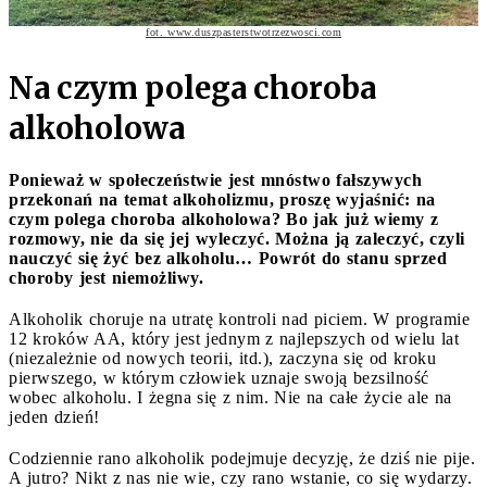
fot. www.duszpasterstwotrzezwosci.com
Na czym polega choroba
alkoholowa
Ponieważ w społeczeństwie jest mnóstwo fałszywych
przekonań na temat alkoholizmu, proszę wyjaśnić: na
czym polega choroba alkoholowa? Bo jak już wiemy z
rozmowy, nie da się jej wyleczyć. Można ją zaleczyć, czyli
nauczyć się żyć bez alkoholu… Powrót do stanu sprzed
choroby jest niemożliwy.
Alkoholik choruje na utratę kontroli nad piciem. W programie
12 kroków AA, który jest jednym z najlepszych od wielu lat
(niezależnie od nowych teorii, itd.), zaczyna się od kroku
pierwszego, w którym człowiek uznaje swoją bezsilność
wobec alkoholu. I żegna się z nim. Nie na całe życie ale na
jeden dzień!
Codziennie rano alkoholik podejmuje decyzję, że dziś nie pije.
A jutro? Nikt z nas nie wie, czy rano wstanie, co się wydarzy.