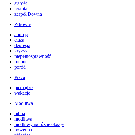
starość
terapia
zespół Downa
Zdrowie
aborcja
ciąża
depresja
kryzys
niepełnosprawność
pomoc
poród
Praca
pieniądze
wakacje
Modlitwa
biblia
modlitwa
modlitwy na różne okazje
nowenna