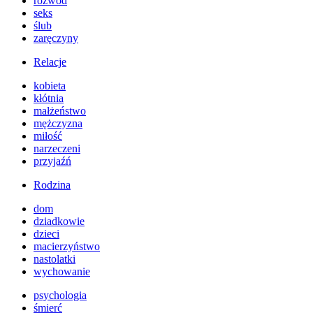
rozwód
seks
ślub
zaręczyny
Relacje
kobieta
kłótnia
małżeństwo
mężczyzna
miłość
narzeczeni
przyjaźń
Rodzina
dom
dziadkowie
dzieci
macierzyństwo
nastolatki
wychowanie
psychologia
śmierć