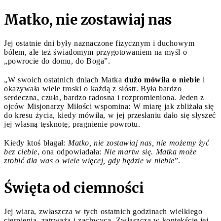
Matko, nie zostawiaj nas
Jej ostatnie dni były naznaczone fizycznym i duchowym
bólem, ale też świadomym przygotowaniem na myśl o
„powrocie do domu, do Boga”.
„W swoich ostatnich dniach Matka
dużo mówiła o niebie
i
okazywała wiele troski o każdą z sióstr. Była bardzo
serdeczna, czuła, bardzo radosna i rozpromieniona. Jeden z
ojców Misjonarzy Miłości wspomina: W miarę jak zbliżała się
do kresu życia, kiedy mówiła, w jej przesłaniu dało się słyszeć
jej własną tęsknotę, pragnienie powrotu.
Kiedy ktoś błagał:
Matko, nie zostawiaj nas, nie możemy żyć
bez ciebie
, ona odpowiadała:
Nie martw się. Matka może
zrobić dla was o wiele więcej, gdy będzie w niebie
”.
Święta od ciemności
Jej wiara, zwłaszcza w tych ostatnich godzinach wielkiego
cierpienia, zatrważa i zachwyca. Zwłaszcza w kontekście jej