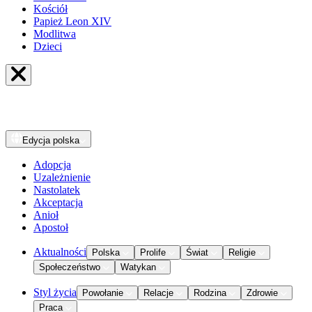
Kościół
Papież Leon XIV
Modlitwa
Dzieci
Edycja
polska
Adopcja
Uzależnienie
Nastolatek
Akceptacja
Anioł
Apostoł
Aktualności
Polska
Prolife
Świat
Religie
Społeczeństwo
Watykan
Styl życia
Powołanie
Relacje
Rodzina
Zdrowie
Praca