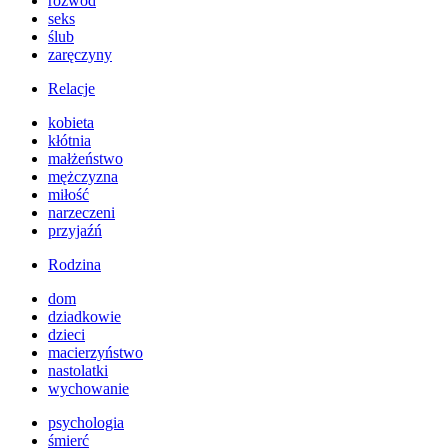
rozwód
seks
ślub
zaręczyny
Relacje
kobieta
kłótnia
małżeństwo
mężczyzna
miłość
narzeczeni
przyjaźń
Rodzina
dom
dziadkowie
dzieci
macierzyństwo
nastolatki
wychowanie
psychologia
śmierć