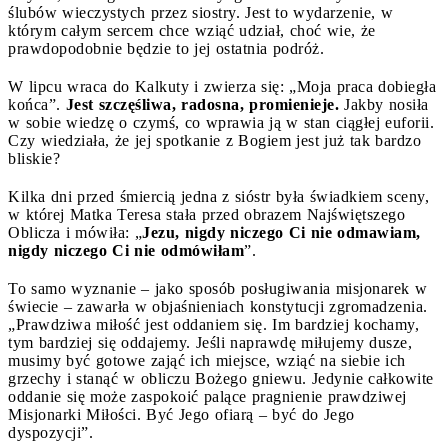
ślubów wieczystych przez siostry. Jest to wydarzenie, w
którym całym sercem chce wziąć udział, choć wie, że
prawdopodobnie będzie to jej ostatnia podróż.
W lipcu wraca do Kalkuty i zwierza się: „Moja praca dobiegła
końca”.
Jest szczęśliwa, radosna, promienieje.
Jakby nosiła
w sobie wiedzę o czymś, co wprawia ją w stan ciągłej euforii.
Czy wiedziała, że jej spotkanie z Bogiem jest już tak bardzo
bliskie?
Kilka dni przed śmiercią jedna z sióstr była świadkiem sceny,
w której Matka Teresa stała przed obrazem Najświętszego
Oblicza i mówiła: „
Jezu, nigdy niczego Ci nie odmawiam,
nigdy niczego Ci nie odmówiłam
”.
To samo wyznanie – jako sposób posługiwania misjonarek w
świecie – zawarła w objaśnieniach konstytucji zgromadzenia.
„Prawdziwa miłość jest oddaniem się. Im bardziej kochamy,
tym bardziej się oddajemy. Jeśli naprawdę miłujemy dusze,
musimy być gotowe zająć ich miejsce, wziąć na siebie ich
grzechy i stanąć w obliczu Bożego gniewu. Jedynie całkowite
oddanie się może zaspokoić palące pragnienie prawdziwej
Misjonarki Miłości. Być Jego ofiarą – być do Jego
dyspozycji”.