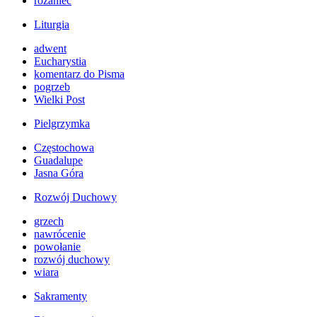
różaniec
Liturgia
adwent
Eucharystia
komentarz do Pisma
pogrzeb
Wielki Post
Pielgrzymka
Częstochowa
Guadalupe
Jasna Góra
Rozwój Duchowy
grzech
nawrócenie
powołanie
rozwój duchowy
wiara
Sakramenty