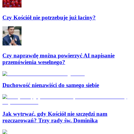
Czy Kościół nie potrzebuje już łaciny?
Czy naprawdę można powierzyć AI napisanie
przemówienia weselnego?
Duchowość nienawiści do samego siebie
Jak wytrwać, gdy Kościół nie szczędzi nam
rozczarowań? Trzy rady św. Dominika