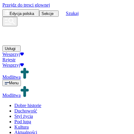
Przejdz do tresci glownej
Szukaj
Edycja
polska
Sekcje
Usługi
Wesprzyj
Rejestr
Wesprzyj
Modlitwa
Menu
Modlitwa
Dobre historie
Duchowość
Styl życia
Pod lupą
Kultura
Aktualności