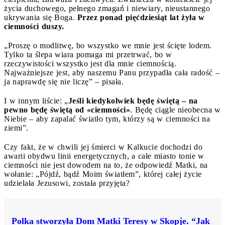
życia duchowego, pełnego zmagań i niewiary, nieustannego
ukrywania się Boga.
Przez ponad pięćdziesiąt lat żyła w
ciemności duszy.
„Proszę o modlitwę, bo wszystko we mnie jest ścięte lodem.
Tylko ta ślepa wiara pomaga mi przetrwać, bo w
rzeczywistości wszystko jest dla mnie ciemnością.
Najważniejsze jest, aby naszemu Panu przypadła cała radość –
ja naprawdę się nie liczę” – pisała.
I w innym liście: „
Jeśli kiedykolwiek będę świętą – na
pewno będę świętą od «ciemności»
. Będę ciągle nieobecna w
Niebie – aby zapalać światło tym, którzy są w ciemności na
ziemi”.
Czy fakt, że w chwili jej śmierci w Kalkucie dochodzi do
awarii obydwu linii energetycznych, a całe miasto tonie w
ciemności nie jest dowodem na to, że odpowiedź Matki, na
wołanie: „Pójdź, bądź Moim światłem”, której całej życie
udzielała Jezusowi, została przyjęta?
Polka stworzyła Dom Matki Teresy w Skopje. “Jak