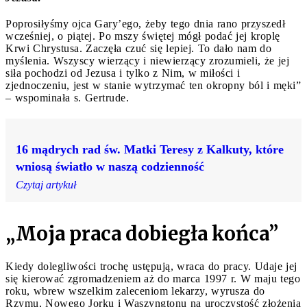
Poprosiłyśmy ojca Gary’ego, żeby tego dnia rano przyszedł
wcześniej, o piątej. Po mszy świętej mógł podać jej kroplę
Krwi Chrystusa. Zaczęła czuć się lepiej. To dało nam do
myślenia. Wszyscy wierzący i niewierzący zrozumieli, że jej
siła pochodzi od Jezusa i tylko z Nim, w miłości i
zjednoczeniu, jest w stanie wytrzymać ten okropny ból i męki”
– wspominała s. Gertrude.
16 mądrych rad św. Matki Teresy z Kalkuty, które
wniosą światło w naszą codzienność
Czytaj artykuł
„Moja praca dobiegła końca”
Kiedy dolegliwości trochę ustępują, wraca do pracy. Udaje jej
się kierować zgromadzeniem aż do marca 1997 r. W maju tego
roku, wbrew wszelkim zaleceniom lekarzy, wyrusza do
Rzymu, Nowego Jorku i Waszyngtonu na uroczystość złożenia