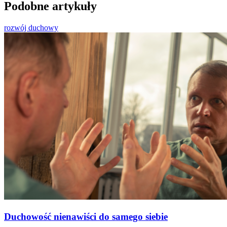
Podobne artykuły
rozwój duchowy
Duchowość nienawiści do samego siebie