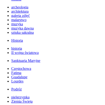
archeologia
architektura
galeria zdjęć
malarstwo
muzyka
muzyka dawna
sztuka sakralna
Historia
historia
II wojna światowa
Sanktuaria Maryjne
Częstochowa
Fatima
Guadalupe
Lourdes
Podróż
pielgrzymka
Ziemia Święta