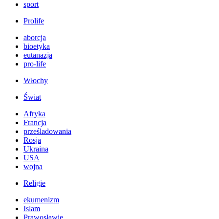
sport
Prolife
aborcja
bioetyka
eutanazja
pro-life
Włochy
Świat
Afryka
Francja
prześladowania
Rosja
Ukraina
USA
wojna
Religie
ekumenizm
Islam
Prawosławie