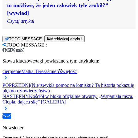
to możliwe, że jeden człowiek tyle zrobił?”
[wywiad]
Czytaj artykuł
TODO MESSAGE
Archiwizuj artykuł
TODO MESSAGE
:
Słowa kluczowe/tagi powiązane z tym artykułem:
cierpienie
Matka Teresa
śmierć
świętość
POPRZEDNI
(Nie)zwykła pomoc na lotnisku? Ta historia pokazuje
piękno człowieczeństwa
NASTĘPNY
Kościół w bloku oficjalnie otwarty. „Wspaniała msza.
Ciepła, dająca siłę” [GALERIA]
Newsletter