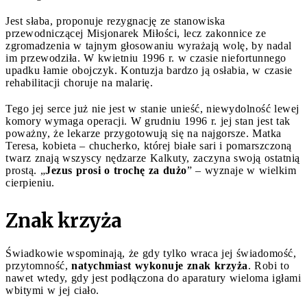
Jest słaba, proponuje rezygnację ze stanowiska
przewodniczącej Misjonarek Miłości, lecz zakonnice ze
zgromadzenia w tajnym głosowaniu wyrażają wolę, by nadal
im przewodziła. W kwietniu 1996 r. w czasie niefortunnego
upadku łamie obojczyk. Kontuzja bardzo ją osłabia, w czasie
rehabilitacji choruje na malarię.
Tego jej serce już nie jest w stanie unieść, niewydolność lewej
komory wymaga operacji. W grudniu 1996 r. jej stan jest tak
poważny, że lekarze przygotowują się na najgorsze. Matka
Teresa, kobieta – chucherko, której białe sari i pomarszczoną
twarz znają wszyscy nędzarze Kalkuty, zaczyna swoją ostatnią
prostą. „
Jezus prosi o trochę za dużo
” – wyznaje w wielkim
cierpieniu.
Znak krzyża
Świadkowie wspominają, że gdy tylko wraca jej świadomość,
przytomność,
natychmiast wykonuje znak krzyża
. Robi to
nawet wtedy, gdy jest podłączona do aparatury wieloma igłami
wbitymi w jej ciało.