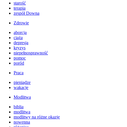
starość
terapia
zespół Downa
Zdrowie
aborcja
ciąża
depresja
kryzys
niepełnosprawność
pomoc
poród
Praca
pieniądze
wakacje
Modlitwa
biblia
modlitwa
modlitwy na różne okazje
nowenna