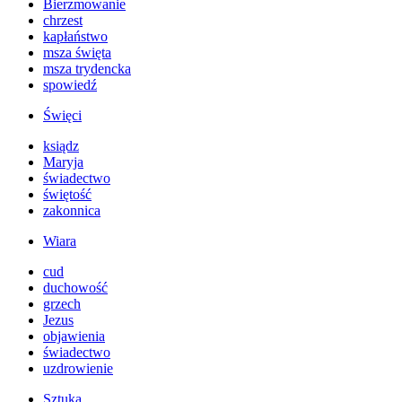
Bierzmowanie
chrzest
kapłaństwo
msza święta
msza trydencka
spowiedź
Święci
ksiądz
Maryja
świadectwo
świętość
zakonnica
Wiara
cud
duchowość
grzech
Jezus
objawienia
świadectwo
uzdrowienie
Sztuka