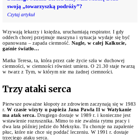
swoją „towarzyszką podróży”?
Czytaj artykuł
Wzywają lekarzy i księdza, uruchamiają respirator. I gdy
oddech chorej przejmuje maszyna i sytuacja wydaje się być
opanowana – zapada ciemność.
Nagle, w całej Kalkucie,
gaśnie światło…
Matka Teresa, ta, która przez całe życie szła w duchowej
ciemności, w ciemności również umiera. O 21.30 staje twarzą
w twarz z Tym, w którym nie ma żadnej ciemności.
Trzy ataki serca
Pierwsze poważne kłopoty ze zdrowiem zaczynają się w 1983
r.
W czasie wizyty u papieża Jana Pawła II w Watykanie
ma atak serca.
Drugiego dostaje w 1989 r. i konieczne jest
wstawienie rozrusznika. Mimo to nie zwalnia rytmu pracy i
dwa lata później jedzie do Meksyku. Tu choruje na zapalenie
płuc, które nie chce się poddać leczeniu. W 1991 r. dostaje
trzeciego ataku serca.