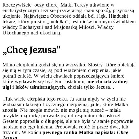
Rzeczywiście, oczy chorej Matki Teresy utkwione w
eucharystycznym Jezusie przywracają ciału spokój, przynoszą
ukojenie. Najświętsza Obecność oddala ból i lęk. Hinduski
lekarz, który prosi o „pudełko”, jest nieświadomym świadkiem
władzy Eucharystii nad Misjonarką Miłości. Władzy
Ukochanego nad ukochaną.
„Chcę Jezusa”
Mimo cierpienia godzi się na wszystko. Siostry, które opiekują
się nią w tym czasie, są pod wrażeniem cierpienia, jakie
potrafi znieść. W wielu chwilach poprzedzających śmierć,
które wydawały się być tymi ostatnimi,
nie chciała żadnej
ulgi i leków uśmierzających
, chciała tylko Jezusa...
„Tak wiele cierpiała tego roku. Ja sama nigdy w życiu nie
widziałam takiego fizycznego cierpienia, ja te, które Matka
znosiła. Nie mogła mówić, nie mogła się ruszać – miała
przyklejoną rurkę prowadzącą od respiratora do oskrzeli.
Gestem poprosiła o długopis, ale nie była w stanie poprawnie
napisać mojego imienia. Próbowała robić to przez dwa, lub
trzy dni. W końcu
pewnego ranka Matka napisała:
Chcę
Jezusa
.