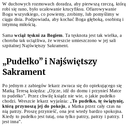
W duchowych rozmowach doradza, aby pierwszą rzeczą, którą
robi się rano, było ucałowanie krucyfiksu. Ofiarowywanie
Bogu wszystkiego, co powiemy, zrobimy, lub pomyślimy w
ciągu dnia. Podpowiada, aby kochać Boga głęboką, osobistą i
intymną miłością.
Sama
wciąż tęskni za Bogiem
. Ta tęsknota jest tak wielka, a
choroba tak uciążliwa, że wreszcie umieszczono w jej sali
szpitalnej Najświętszy Sakrament.
„Pudełko” i Najświętszy
Sakrament
Po jednym z zabiegów lekarz zwraca się do opiekującego się
Matką Teresą księdza: „Ojcze, idź do domu i przynieś Matce
to pudełko”. Przez chwilę ksiądz nie wie, o jakie pudełko
chodzi. Wreszcie lekarz wyjaśnia: „
To pudełko, tę świątynię,
którą przynoszą jej do pokoju
, a Matka przez cały czas na
nią patrzy. Proszę przynieść, ona jest wtedy bardzo spokojna.
Kiedy to pudełko jest tutaj, ona tylko patrzy, patrzy i patrzy. I
jest inna”.