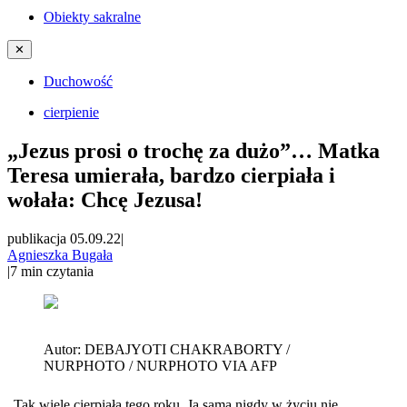
Obiekty sakralne
✕
Duchowość
cierpienie
„Jezus prosi o trochę za dużo”… Matka
Teresa umierała, bardzo cierpiała i
wołała: Chcę Jezusa!
publikacja 05.09.22
|
Agnieszka Bugała
|
7
min czytania
Autor:
DEBAJYOTI CHAKRABORTY /
NURPHOTO / NURPHOTO VIA AFP
„Tak wiele cierpiała tego roku. Ja sama nigdy w życiu nie