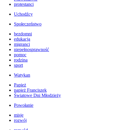
protestanci
Uchodźcy
Społeczeństwo
bezdomni
edukacja
migranci
niepełnosprawność
pomoc
rodzina
sport
Watykan
Papież
papież Franciszek
Światowe Dni Młodzieży
Powołanie
misje
rozwój