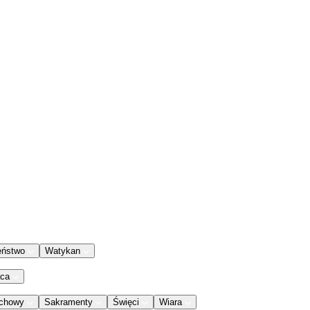
eństwo
Watykan
aca
chowy
Sakramenty
Święci
Wiara