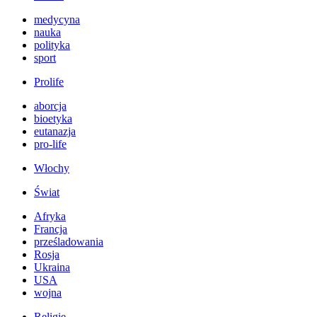
medycyna
nauka
polityka
sport
Prolife
aborcja
bioetyka
eutanazja
pro-life
Włochy
Świat
Afryka
Francja
prześladowania
Rosja
Ukraina
USA
wojna
Religie