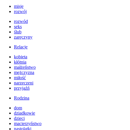
misje
rozwój
rozwód
seks
ślub
zaręczyny
Relacje
kobieta
kłótnia
małżeństwo
mężczyzna
miłość
narzeczeni
przyjaźń
Rodzina
dom
dziadkowie
dzieci
macierzyństwo
nastolatki