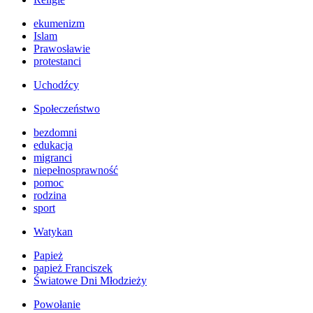
ekumenizm
Islam
Prawosławie
protestanci
Uchodźcy
Społeczeństwo
bezdomni
edukacja
migranci
niepełnosprawność
pomoc
rodzina
sport
Watykan
Papież
papież Franciszek
Światowe Dni Młodzieży
Powołanie