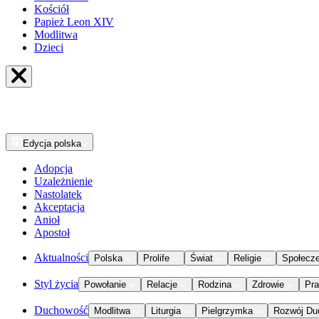
Kościół
Papież Leon XIV
Modlitwa
Dzieci
Edycja
polska
Adopcja
Uzależnienie
Nastolatek
Akceptacja
Anioł
Apostoł
Aktualności
Polska
Prolife
Świat
Religie
Społecz
Styl życia
Powołanie
Relacje
Rodzina
Zdrowie
Pr
Duchowość
Modlitwa
Liturgia
Pielgrzymka
Rozwój Du