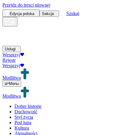
Przejdz do tresci glownej
Szukaj
Edycja
polska
Sekcje
Usługi
Wesprzyj
Rejestr
Wesprzyj
Modlitwa
Menu
Modlitwa
Dobre historie
Duchowość
Styl życia
Pod lupą
Kultura
Aktualności