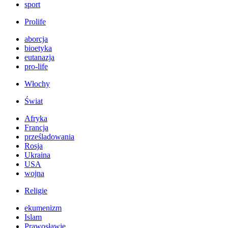
sport
Prolife
aborcja
bioetyka
eutanazja
pro-life
Włochy
Świat
Afryka
Francja
prześladowania
Rosja
Ukraina
USA
wojna
Religie
ekumenizm
Islam
Prawosławie