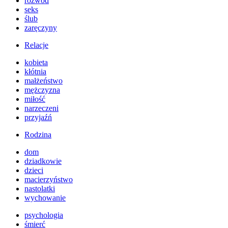
rozwód
seks
ślub
zaręczyny
Relacje
kobieta
kłótnia
małżeństwo
mężczyzna
miłość
narzeczeni
przyjaźń
Rodzina
dom
dziadkowie
dzieci
macierzyństwo
nastolatki
wychowanie
psychologia
śmierć