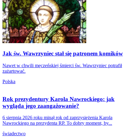
Jak św. Wawrzyniec stał się patronem komików
Nawet w chwili męczeńskiej śmierci św. Wawrzyniec potrafił
zażartować.
Polska
Rok prezydentury Karola Nawrockiego: jak
wygląda jego zaangażowanie?
6 sierpnia 2026 roku minął rok od zaprzysiężenia Karola
Nawrockiego na prezydenta RP. To dobry moment, by...
świadectwo