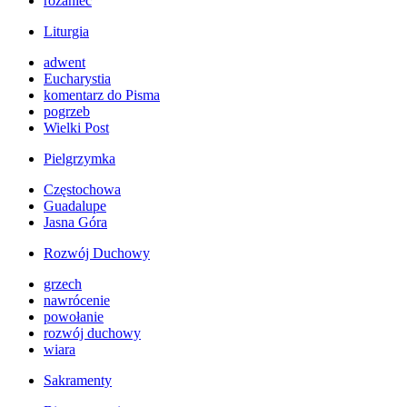
różaniec
Liturgia
adwent
Eucharystia
komentarz do Pisma
pogrzeb
Wielki Post
Pielgrzymka
Częstochowa
Guadalupe
Jasna Góra
Rozwój Duchowy
grzech
nawrócenie
powołanie
rozwój duchowy
wiara
Sakramenty