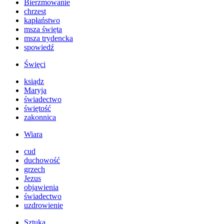
Bierzmowanie
chrzest
kapłaństwo
msza święta
msza trydencka
spowiedź
Święci
ksiądz
Maryja
świadectwo
świętość
zakonnica
Wiara
cud
duchowość
grzech
Jezus
objawienia
świadectwo
uzdrowienie
Sztuka