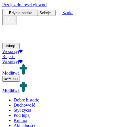
Przejdz do tresci glownej
Szukaj
Edycja
polska
Sekcje
Usługi
Wesprzyj
Rejestr
Wesprzyj
Modlitwa
Menu
Modlitwa
Dobre historie
Duchowość
Styl życia
Pod lupą
Kultura
Aktualności