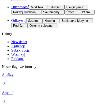
Duchowość
Modlitwa
Liturgia
Pielgrzymka
Rozwój Duchowy
Sakramenty
Święci
Wiara
Odkrywaj
Sztuka
Historia
Sanktuaria Maryjne
Podróż
Obiekty sakralne
Usługi
Newsletter
Aplikacja
Subskrypcja
Wesprzyj
Reklama
Nasze flagowe formaty
Analizy
Artykuł