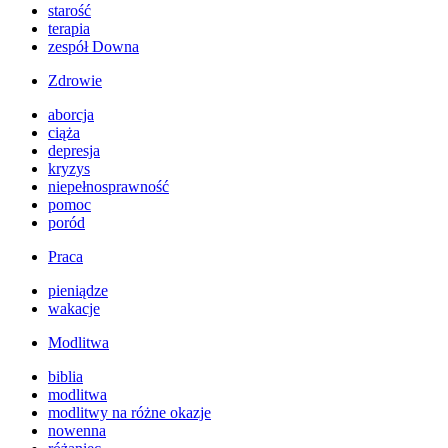
starość
terapia
zespół Downa
Zdrowie
aborcja
ciąża
depresja
kryzys
niepełnosprawność
pomoc
poród
Praca
pieniądze
wakacje
Modlitwa
biblia
modlitwa
modlitwy na różne okazje
nowenna