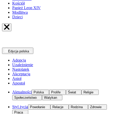
Kościół
Papież Leon XIV
Modlitwa
Dzieci
Edycja
polska
Adopcja
Uzależnienie
Nastolatek
Akceptacja
Anioł
Apostoł
Aktualności
Polska
Prolife
Świat
Religie
Społeczeństwo
Watykan
Styl życia
Powołanie
Relacje
Rodzina
Zdrowie
Praca