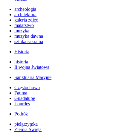
archeologia
architektura
galeria zdjęć
malarstwo
muzyka
muzyka dawna
sztuka sakralna
Historia
historia
II wojna światowa
Sanktuaria Maryjne
Częstochowa
Fatima
Guadalupe
Lourdes
Podróż
pielgrzymka
Ziemia Święta