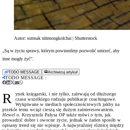
Autor:
somsak nitimongkolchai | Shutterstock
„Są w życiu sprawy, którym powinniśmy pozwolić umrzeć, aby
inne mogły żyć”.
TODO MESSAGE
Archiwizuj artykuł
TODO MESSAGE
:
R
ynek księgarski, i nie tylko, zalewają od dłuższego
czasu wszelkiego rodzaju publikacje coachingowe.
Wykpiwane w mediach społecznościowych jakby na
przekór temu wciąż cieszą się dużym zainteresowaniem.
Hewel
o. Krzysztofa Pałysa OP także mówi o tym, jak
prowadzić dobre i owocne życie, jednak w żaden sposób w
opisany trend się nie wpisuje. A najwyraźniej różnicę między