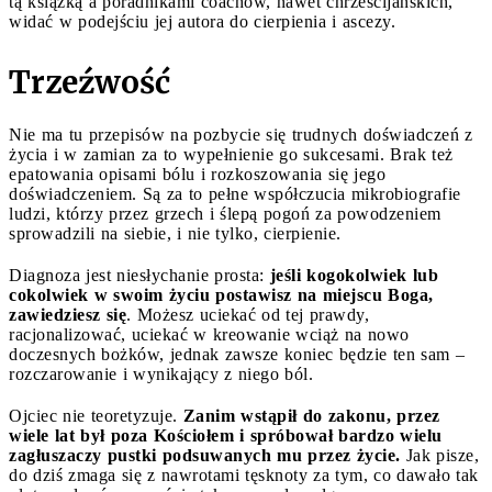
tą książką a poradnikami coachów, nawet chrześcijańskich,
widać w podejściu jej autora do cierpienia i ascezy.
Trzeźwość
Nie ma tu przepisów na pozbycie się trudnych doświadczeń z
życia i w zamian za to wypełnienie go sukcesami. Brak też
epatowania opisami bólu i rozkoszowania się jego
doświadczeniem. Są za to pełne współczucia mikrobiografie
ludzi, którzy przez grzech i ślepą pogoń za powodzeniem
sprowadzili na siebie, i nie tylko, cierpienie.
Diagnoza jest niesłychanie prosta:
jeśli kogokolwiek lub
cokolwiek w swoim życiu postawisz na miejscu Boga,
zawiedziesz się
. Możesz uciekać od tej prawdy,
racjonalizować, uciekać w kreowanie wciąż na nowo
doczesnych bożków, jednak zawsze koniec będzie ten sam –
rozczarowanie i wynikający z niego ból.
Ojciec nie teoretyzuje.
Zanim wstąpił do zakonu, przez
wiele lat był poza Kościołem i spróbował bardzo wielu
zagłuszaczy pustki podsuwanych mu przez życie.
Jak pisze,
do dziś zmaga się z nawrotami tęsknoty za tym, co dawało tak