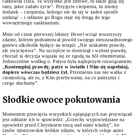
całkowita cisza. Tu wszystko jest zdrowe, tu także goją się
rany, jakie zadało życie”. Przyjęcie cierpienia, tu istotny
dodatek – cierpienia, którego nie da się w żaden sposób
uniknąć – i oddanie go Bogu staje się drogą do tego
wewnętrznego sanktuarium.
Mnie od czasu pierwszej lektury
Hewel
wciąż towarzyszy
zdanie, którym podsumował powód swojego nieuzasadnionego
gniewu alkoholik będący na terapii: „Nie szukałem prawdy,
ale zwycięstwa”. Na szczęście to dostrzegł i wybrał prawdę,
chociaż ta decyzja wiązała się ze zgodą na ból obumierania.
Jednocześnie według o. Pałysa była najlepszym rozwiązaniem:
„
Kontempluj prawdę, patrz w światło i Nim się napełniaj,
dopiero wówczas będziesz żył.
Przemienia nas nie walka z
ciemnością, ale to, z Kim przebywamy, na co patrzymy i
czego słuchamy”.
Słodkie owoce pokutowania
Momentem przecięcia wszystkich oplątujących nas przywiązań
jest oddanie ich w spowiedzi: „Grzechy wypowiedziane na
spowiedzi przed Chrystusem tracą nad nami władzę”, bo
(znów mistrzowskie krótkie zdanie, w których celuje autor