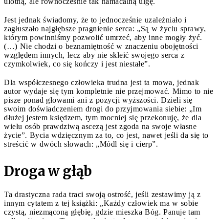
ulotną, ale równocześnie tak namacalną ulgę.
Jest jednak świadomy, że to jednocześnie uzależniało i
zagłuszało najgłębsze pragnienie serca: „Są w życiu sprawy,
którym powinniśmy pozwolić umrzeć, aby inne mogły żyć.
(…) Nie chodzi o beznamiętność w znaczeniu obojętności
względem innych, lecz aby nie skleić swojego serca z
czymkolwiek, co się kończy i jest niestałe”.
Dla współczesnego człowieka trudna jest ta mowa, jednak
autor wydaje się tym kompletnie nie przejmować. Mimo to nie
pisze ponad głowami ani z pozycji wyższości. Dzieli się
swoim doświadczeniem drogi do przyjmowania siebie: „Im
dłużej jestem księdzem, tym mocniej się przekonuję, że dla
wielu osób prawdziwą ascezą jest zgoda na swoje własne
życie”. Bycia wdzięcznym za to, co jest, nawet jeśli da się to
streścić w dwóch słowach: „Módl się i cierp”.
Droga w głąb
Ta drastyczna rada traci swoją ostrość, jeśli zestawimy ją z
innym cytatem z tej książki: „Każdy człowiek ma w sobie
czystą, niezmąconą głębię, gdzie mieszka Bóg. Panuje tam