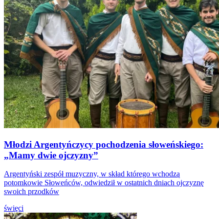
Młodzi Argentyńczycy pochodzenia słoweńskiego:
„Mamy dwie ojczyzny”
Argentyński zespół muzyczny, w skład którego wchodzą
potomkowie Słoweńców, odwiedził w ostatnich dniach ojczyznę
swoich przodków
święci