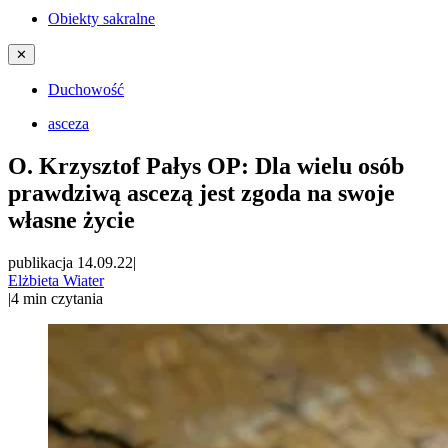
Obiekty sakralne
✕
Duchowość
asceza
O. Krzysztof Pałys OP: Dla wielu osób
prawdziwą ascezą jest zgoda na swoje
własne życie
publikacja 14.09.22
|
Elżbieta Wiater
|
4
min czytania