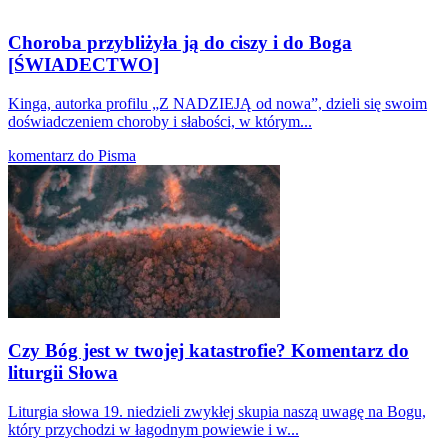
Choroba przybliżyła ją do ciszy i do Boga
[ŚWIADECTWO]
Kinga, autorka profilu „Z NADZIEJĄ od nowa”, dzieli się swoim
doświadczeniem choroby i słabości, w którym...
komentarz do Pisma
Czy Bóg jest w twojej katastrofie? Komentarz do
liturgii Słowa
Liturgia słowa 19. niedzieli zwykłej skupia naszą uwagę na Bogu,
który przychodzi w łagodnym powiewie i w...