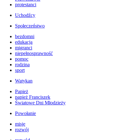
protestanci
Uchodźcy
Społeczeństwo
bezdomni
edukacja
migranci
niepełnosprawność
pomoc
rodzina
sport
Watykan
Papież
papież Franciszek
Światowe Dni Młodzieży
Powołanie
misje
rozwój