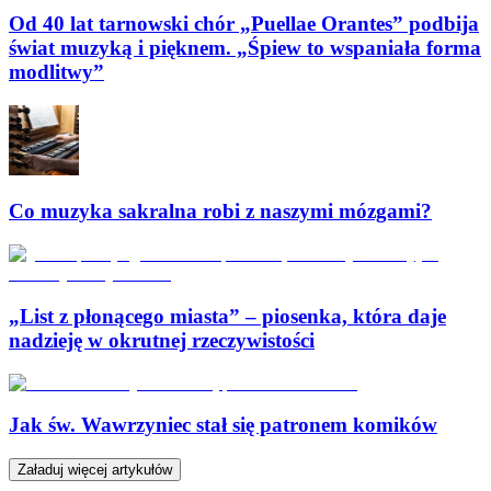
Od 40 lat tarnowski chór „Puellae Orantes” podbija
świat muzyką i pięknem. „Śpiew to wspaniała forma
modlitwy”
Co muzyka sakralna robi z naszymi mózgami?
„List z płonącego miasta” – piosenka, która daje
nadzieję w okrutnej rzeczywistości
Jak św. Wawrzyniec stał się patronem komików
Załaduj więcej artykułów