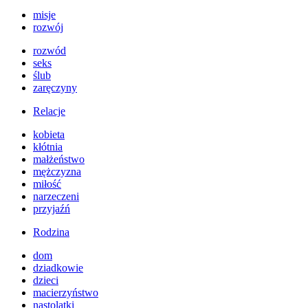
misje
rozwój
rozwód
seks
ślub
zaręczyny
Relacje
kobieta
kłótnia
małżeństwo
mężczyzna
miłość
narzeczeni
przyjaźń
Rodzina
dom
dziadkowie
dzieci
macierzyństwo
nastolatki