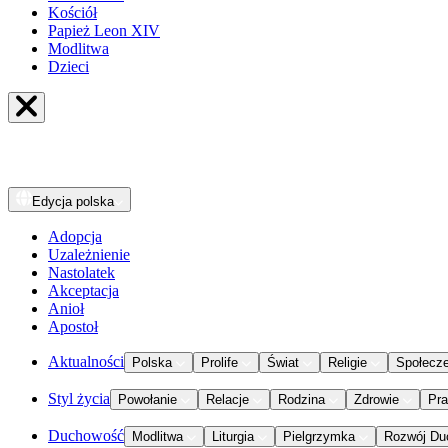
Kościół
Papież Leon XIV
Modlitwa
Dzieci
Edycja
polska
Adopcja
Uzależnienie
Nastolatek
Akceptacja
Anioł
Apostoł
Aktualności
Polska
Prolife
Świat
Religie
Społecz
Styl życia
Powołanie
Relacje
Rodzina
Zdrowie
Pr
Duchowość
Modlitwa
Liturgia
Pielgrzymka
Rozwój Du