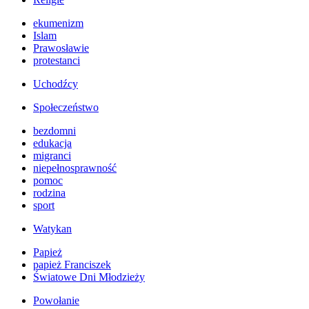
ekumenizm
Islam
Prawosławie
protestanci
Uchodźcy
Społeczeństwo
bezdomni
edukacja
migranci
niepełnosprawność
pomoc
rodzina
sport
Watykan
Papież
papież Franciszek
Światowe Dni Młodzieży
Powołanie