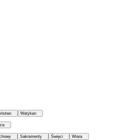
eństwo
Watykan
aca
chowy
Sakramenty
Święci
Wiara