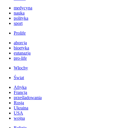
medycyna
nauka
polityka
sport
Prolife
aborcja
bioetyka
eutanazja
pro-life
Włochy
Świat
Afryka
Francja
prześladowania
Rosja
Ukraina
USA
wojna
Religie