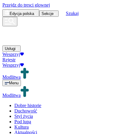
Przejdz do tresci glownej
Szukaj
Edycja
polska
Sekcje
Usługi
Wesprzyj
Rejestr
Wesprzyj
Modlitwa
Menu
Modlitwa
Dobre historie
Duchowość
Styl życia
Pod lupą
Kultura
Aktualności