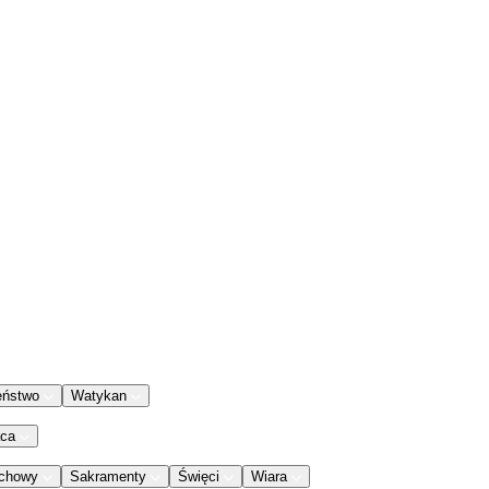
eństwo
Watykan
aca
chowy
Sakramenty
Święci
Wiara