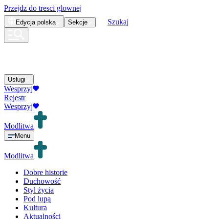
Przejdz do tresci glownej
Szukaj
Edycja
polska
Sekcje
Usługi
Wesprzyj
Rejestr
Wesprzyj
Modlitwa
Menu
Modlitwa
Dobre historie
Duchowość
Styl życia
Pod lupą
Kultura
Aktualności