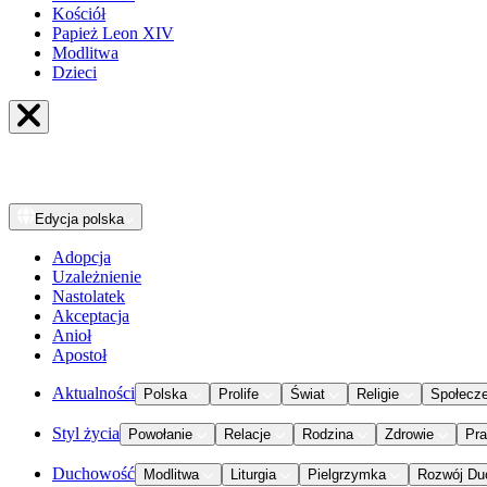
Kościół
Papież Leon XIV
Modlitwa
Dzieci
Edycja
polska
Adopcja
Uzależnienie
Nastolatek
Akceptacja
Anioł
Apostoł
Aktualności
Polska
Prolife
Świat
Religie
Społecz
Styl życia
Powołanie
Relacje
Rodzina
Zdrowie
Pr
Duchowość
Modlitwa
Liturgia
Pielgrzymka
Rozwój Du