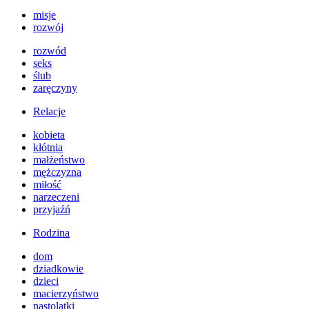
misje
rozwój
rozwód
seks
ślub
zaręczyny
Relacje
kobieta
kłótnia
małżeństwo
mężczyzna
miłość
narzeczeni
przyjaźń
Rodzina
dom
dziadkowie
dzieci
macierzyństwo
nastolatki