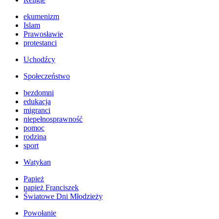
ekumenizm
Islam
Prawosławie
protestanci
Uchodźcy
Społeczeństwo
bezdomni
edukacja
migranci
niepełnosprawność
pomoc
rodzina
sport
Watykan
Papież
papież Franciszek
Światowe Dni Młodzieży
Powołanie