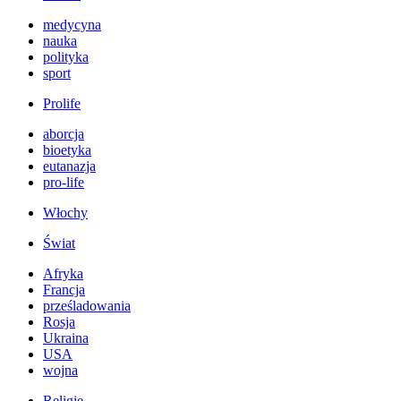
medycyna
nauka
polityka
sport
Prolife
aborcja
bioetyka
eutanazja
pro-life
Włochy
Świat
Afryka
Francja
prześladowania
Rosja
Ukraina
USA
wojna
Religie