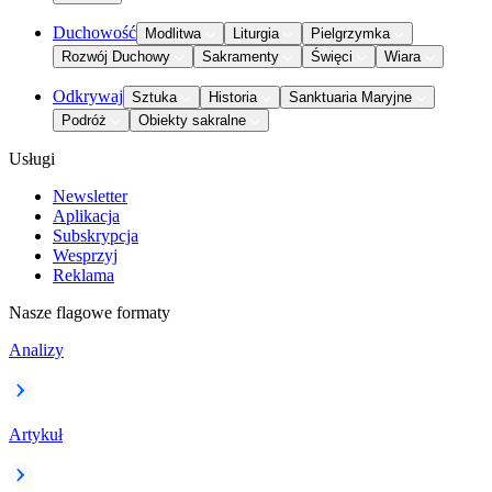
Duchowość
Modlitwa
Liturgia
Pielgrzymka
Rozwój Duchowy
Sakramenty
Święci
Wiara
Odkrywaj
Sztuka
Historia
Sanktuaria Maryjne
Podróż
Obiekty sakralne
Usługi
Newsletter
Aplikacja
Subskrypcja
Wesprzyj
Reklama
Nasze flagowe formaty
Analizy
Artykuł