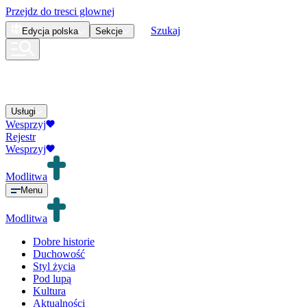
Przejdz do tresci glownej
Szukaj
Edycja
polska
Sekcje
Usługi
Wesprzyj
Rejestr
Wesprzyj
Modlitwa
Menu
Modlitwa
Dobre historie
Duchowość
Styl życia
Pod lupą
Kultura
Aktualności