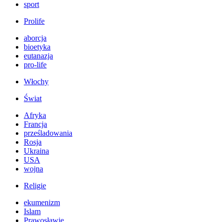
sport
Prolife
aborcja
bioetyka
eutanazja
pro-life
Włochy
Świat
Afryka
Francja
prześladowania
Rosja
Ukraina
USA
wojna
Religie
ekumenizm
Islam
Prawosławie