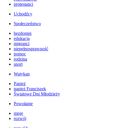
protestanci
Uchodźcy
Społeczeństwo
bezdomni
edukacja
migranci
niepełnosprawność
pomoc
rodzina
sport
Watykan
Papież
papież Franciszek
Światowe Dni Młodzieży
Powołanie
misje
rozwój