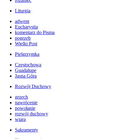
różaniec
Liturgia
adwent
Eucharystia
komentarz do Pisma
pogrzeb
Wielki Post
Pielgrzymka
Częstochowa
Guadalupe
Jasna Góra
Rozwój Duchowy
grzech
nawrócenie
powołanie
rozwój duchowy
wiara
Sakramenty