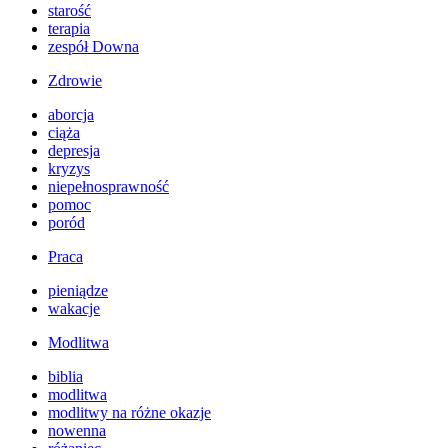
starość
terapia
zespół Downa
Zdrowie
aborcja
ciąża
depresja
kryzys
niepełnosprawność
pomoc
poród
Praca
pieniądze
wakacje
Modlitwa
biblia
modlitwa
modlitwy na różne okazje
nowenna