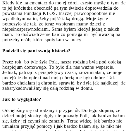
Kiedy idę na cmentarz do mojej córci, często myślę o tym, że
to jej króciutka obecność na tym świecie doprowadziła do
powstania Fundacji KTOŚ. Inaczej prawdopodobnie nie
wpadłabym na to, żeby pójść taką drogą. Moje życie
potoczyło się tak, że teraz wspieram mamy dzieci z
niepełnosprawnościami. Sama byłam kiedyś jedną z takich
mam. To doświadczenie bardzo pomaga mi być uważną na
potrzeby osób, które spotykam w pracy.
Podzieli się pani swoją historią?
Przez rok, bo tyle żyła Pola, nasza rodzina była pod opieką
hospicjum domowego. To było dla nas ważne wsparcie.
Jednak, patrząc z perspektywy czasu, zrozumiałam, że moje
podejście do opieki nad moją córcią nie było dobre. Tak
bardzo chciałam ją chronić, sprawić, by żyła jak najdłużej, że
zabarykadowaliśmy się całą rodziną w domu.
Jak to wyglądało?
Odcięliśmy się od rodziny i przyjaciół. Do tego stopnia, że
dzieci mojej siostry nigdy nie poznały Poli, tak bardzo bałam
się, żeby jej czymś nie zaraziły. Teraz widzę, jak bardzo nie
umiałam przyjąć pomocy i jak bardzo bałam się, że nikt nie