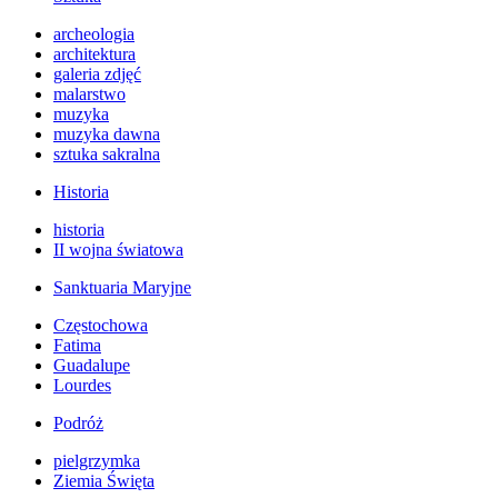
archeologia
architektura
galeria zdjęć
malarstwo
muzyka
muzyka dawna
sztuka sakralna
Historia
historia
II wojna światowa
Sanktuaria Maryjne
Częstochowa
Fatima
Guadalupe
Lourdes
Podróż
pielgrzymka
Ziemia Święta