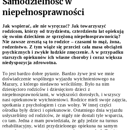
Samodzielność w
niepełnosprawności
Jak wspierać, ale nie wyręczać? Jak towarzyszyć
rodzicom, którzy od trzydziestu, czterdziestu lat opiekują
się swoim dzieckiem ze sprzężoną niepełnosprawnością?
Nie zawsze zresztą są to rodzice – czasami to mąż, żona,
rodzeństwo. Z tym wiąże się przecież cała masa obciążeń
psychicznych i zwykłe ludzkie zmęczenie. A w przypadku
starszych opiekunów ich własne choroby i coraz większa
niedyspozycja zdrowotna.
To jest bardzo dobre pytanie. Bardzo żywe jest we mnie
doświadczenie wspólnego wyjazdu wytchnieniowego na
Mazury, z którego niedawno wróciliśmy. Było na nim
dziesięcioro rodziców i dziesięcioro dzieci z
niepełnosprawnościami, w większości dorosłych, i wszyscy
nasi opiekunowie wytchnieniowi. Rodzice mieli swoje zajęcia,
spotkania z psychologiem i czas wolny. W innej części
ośrodka były dzieci i opiekunowie. Ostatniego dnia wyjazdu
usłyszeliśmy od rodziców, że nigdy nie dostali tyle wsparcia,
co tam. Jedna z mam powiedziała, że gdy jedzie na turnus
rehabilitacyjny, widzi przydzielonego opiekuna na samym