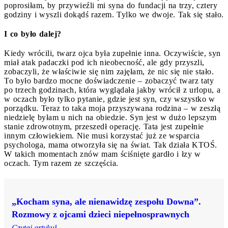
poprosiłam, by przywieźli mi syna do fundacji na trzy, cztery
godziny i wyszli dokądś razem. Tylko we dwoje. Tak się stało.
I co było dalej?
Kiedy wrócili, twarz ojca była zupełnie inna. Oczywiście, syn
miał atak padaczki pod ich nieobecność, ale gdy przyszli,
zobaczyli, że właściwie się nim zajęłam, że nic się nie stało.
To było bardzo mocne doświadczenie – zobaczyć twarz taty
po trzech godzinach, która wyglądała jakby wrócił z urlopu, a
w oczach było tylko pytanie, gdzie jest syn, czy wszystko w
porządku. Teraz to taka moja przyszywana rodzina – w zeszłą
niedzielę byłam u nich na obiedzie. Syn jest w dużo lepszym
stanie zdrowotnym, przeszedł operację. Tata jest zupełnie
innym człowiekiem. Nie musi korzystać już ze wsparcia
psychologa, mama otworzyła się na świat. Tak działa KTOŚ.
W takich momentach znów mam ściśnięte gardło i łzy w
oczach. Tym razem ze szczęścia.
„Kocham syna, ale nienawidzę zespołu Downa”.
Rozmowy z ojcami dzieci niepełnosprawnych
Czytaj artykuł