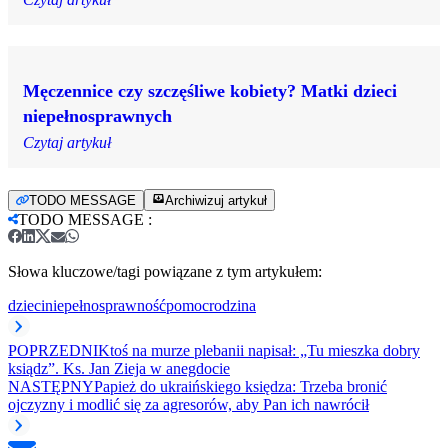
Męczennice czy szczęśliwe kobiety? Matki dzieci
niepełnosprawnych
Czytaj artykuł
TODO MESSAGE
Archiwizuj artykuł
TODO MESSAGE
:
Słowa kluczowe/tagi powiązane z tym artykułem:
dzieci
niepełnosprawność
pomoc
rodzina
POPRZEDNI
Ktoś na murze plebanii napisał: „Tu mieszka dobry
ksiądz”. Ks. Jan Zieja w anegdocie
NASTĘPNY
Papież do ukraińskiego księdza: Trzeba bronić
ojczyzny i modlić się za agresorów, aby Pan ich nawrócił