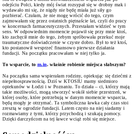
odejściu Polci, kiedy mój świat rozsypał się w drobny mak i
wydawało mi się, że nigdy nie będę miała już siły go
pozbierać. Czułam, że nie mogę wrócić do tego, czym
zajmowałam się przez ostatnich piętnaście lat, czyli do pracy
w koncernach farmaceutycznych. Przestałam widzieć w tym
sens. W odpowiednim momencie pojawił się przy mnie ktoś,
kto zachęcił mnie do tego, żebym spróbowała przekuć moje
traumatyczne doświadczenie w czyste dobro. Był to też ktoś,
kto postanowił wesprzeć finansowo pierwsze działania
fundacji. Na początku pracowałam w niej tylko ja.
To wsparcie, to
m.in
. właśnie robienie miejsca słabszym?
Na początku sama wspierałam rodziny, opiekując się dziećmi z
niepełnosprawnością. Dziś w KTOSIU mamy siedmioro
opiekunów w Łodzi i w Poznaniu. To działa – ci, którzy mają
takie możliwości, mogą stworzyć wokół siebie przestrzeń, w
której osoby, które potrzebują w danym momencie wsparcia,
będą mogły je otrzymać. Ta symboliczna ławka cały czas stoi
zresztą w ogrodzie fundacji. Latem często na niej siadamy i
rozmawiamy z tymi, którzy przychodzą i szukają pomocy.
Dzięki darczyńcom na tej ławce wciąż robi się miejsce.