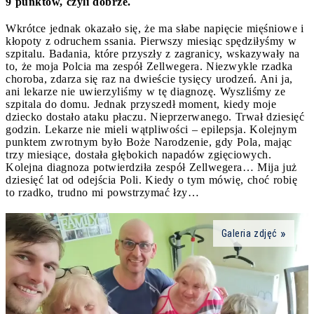
9 punktów, czyli dobrze.
Wkrótce jednak okazało się, że ma słabe napięcie mięśniowe i
kłopoty z odruchem ssania. Pierwszy miesiąc spędziłyśmy w
szpitalu. Badania, które przyszły z zagranicy, wskazywały na
to, że moja Polcia ma zespół Zellwegera. Niezwykle rzadka
choroba, zdarza się raz na dwieście tysięcy urodzeń. Ani ja,
ani lekarze nie uwierzyliśmy w tę diagnozę. Wyszliśmy ze
szpitala do domu. Jednak przyszedł moment, kiedy moje
dziecko dostało ataku płaczu. Nieprzerwanego. Trwał dziesięć
godzin. Lekarze nie mieli wątpliwości – epilepsja. Kolejnym
punktem zwrotnym było Boże Narodzenie, gdy Pola, mając
trzy miesiące, dostała głębokich napadów zgięciowych.
Kolejna diagnoza potwierdziła zespół Zellwegera… Mija już
dziesięć lat od odejścia Poli. Kiedy o tym mówię, choć robię
to rzadko, trudno mi powstrzymać łzy…
Galeria zdjęć