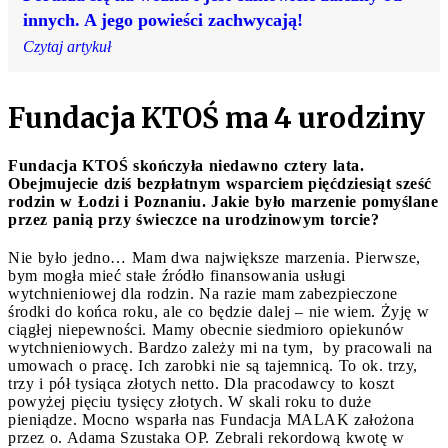
innych. A jego powieści zachwycają!
Czytaj artykuł
Fundacja KTOŚ ma 4 urodziny
Fundacja KTOŚ skończyła niedawno cztery lata.
Obejmujecie dziś bezpłatnym wsparciem pięćdziesiąt sześć
rodzin w Łodzi i Poznaniu. Jakie było marzenie pomyślane
przez panią przy świeczce na urodzinowym torcie?
Nie było jedno… Mam dwa największe marzenia. Pierwsze,
bym mogła mieć stałe źródło finansowania usługi
wytchnieniowej dla rodzin. Na razie mam zabezpieczone
środki do końca roku, ale co będzie dalej – nie wiem. Żyję w
ciągłej niepewności. Mamy obecnie siedmioro opiekunów
wytchnieniowych. Bardzo zależy mi na tym, by pracowali na
umowach o pracę. Ich zarobki nie są tajemnicą. To ok. trzy,
trzy i pół tysiąca złotych netto. Dla pracodawcy to koszt
powyżej pięciu tysięcy złotych. W skali roku to duże
pieniądze. Mocno wsparła nas Fundacja MALAK założona
przez o. Adama Szustaka OP. Zebrali rekordową kwotę w