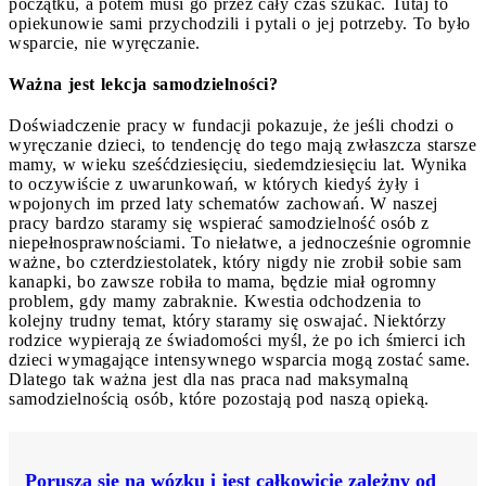
początku, a potem musi go przez cały czas szukać. Tutaj to
opiekunowie sami przychodzili i pytali o jej potrzeby. To było
wsparcie, nie wyręczanie.
Ważna jest lekcja samodzielności?
Doświadczenie pracy w fundacji pokazuje, że jeśli chodzi o
wyręczanie dzieci, to tendencję do tego mają zwłaszcza starsze
mamy, w wieku sześćdziesięciu, siedemdziesięciu lat. Wynika
to oczywiście z uwarunkowań, w których kiedyś żyły i
wpojonych im przed laty schematów zachowań. W naszej
pracy bardzo staramy się wspierać samodzielność osób z
niepełnosprawnościami. To niełatwe, a jednocześnie ogromnie
ważne, bo czterdziestolatek, który nigdy nie zrobił sobie sam
kanapki, bo zawsze robiła to mama, będzie miał ogromny
problem, gdy mamy zabraknie. Kwestia odchodzenia to
kolejny trudny temat, który staramy się oswajać. Niektórzy
rodzice wypierają ze świadomości myśl, że po ich śmierci ich
dzieci wymagające intensywnego wsparcia mogą zostać same.
Dlatego tak ważna jest dla nas praca nad maksymalną
samodzielnością osób, które pozostają pod naszą opieką.
Porusza się na wózku i jest całkowicie zależny od