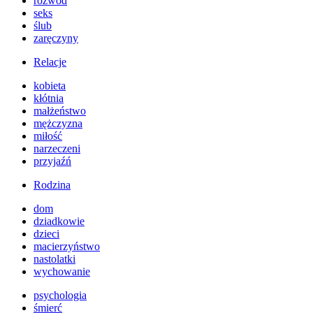
rozwód
seks
ślub
zaręczyny
Relacje
kobieta
kłótnia
małżeństwo
mężczyzna
miłość
narzeczeni
przyjaźń
Rodzina
dom
dziadkowie
dzieci
macierzyństwo
nastolatki
wychowanie
psychologia
śmierć