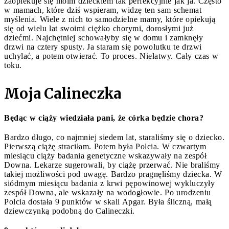
zaopiekuje się moim dzieckiem tak perfekcyjnie jak ja. Często
w mamach, które dziś wspieram, widzę ten sam schemat
myślenia. Wiele z nich to samodzielne mamy, które opiekują
się od wielu lat swoimi ciężko chorymi, dorosłymi już
dziećmi. Najchętniej schowałyby się w domu i zamknęły
drzwi na cztery spusty. Ja staram się powolutku te drzwi
uchylać, a potem otwierać. To proces. Niełatwy. Cały czas w
toku.
Moja Calineczka
Będąc w ciąży wiedziała pani, że córka będzie chora?
Bardzo długo, co najmniej siedem lat, staraliśmy się o dziecko.
Pierwszą ciążę straciłam. Potem była Polcia. W czwartym
miesiącu ciąży badania genetyczne wskazywały na zespół
Downa. Lekarze sugerowali, by ciążę przerwać. Nie braliśmy
takiej możliwości pod uwagę. Bardzo pragnęliśmy dziecka. W
siódmym miesiącu badania z krwi pępowinowej wykluczyły
zespół Downa, ale wskazały na wodogłowie. Po urodzeniu
Polcia dostała 9 punktów w skali Apgar. Była śliczną, małą
dziewczynką podobną do Calineczki.