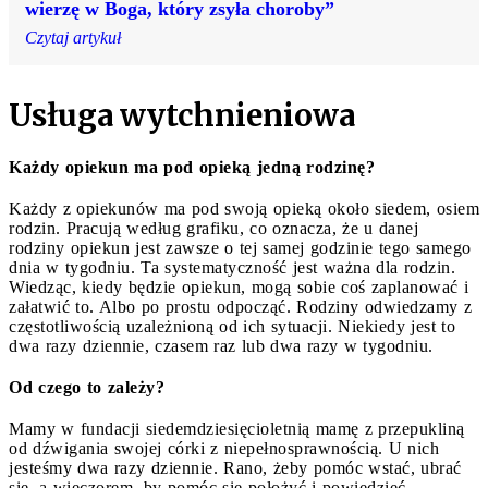
wierzę w Boga, który zsyła choroby”
Czytaj artykuł
Usługa wytchnieniowa
Każdy opiekun ma pod opieką jedną rodzinę?
Każdy z opiekunów ma pod swoją opieką około siedem, osiem
rodzin. Pracują według grafiku, co oznacza, że u danej
rodziny opiekun jest zawsze o tej samej godzinie tego samego
dnia w tygodniu. Ta systematyczność jest ważna dla rodzin.
Wiedząc, kiedy będzie opiekun, mogą sobie coś zaplanować i
załatwić to. Albo po prostu odpocząć. Rodziny odwiedzamy z
częstotliwością uzależnioną od ich sytuacji. Niekiedy jest to
dwa razy dziennie, czasem raz lub dwa razy w tygodniu.
Od czego to zależy?
Mamy w fundacji siedemdziesięcioletnią mamę z przepukliną
od dźwigania swojej córki z niepełnosprawnością. U nich
jesteśmy dwa razy dziennie. Rano, żeby pomóc wstać, ubrać
się, a wieczorem, by pomóc się położyć i powiedzieć