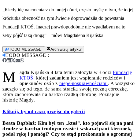
„Kiedy idę na cmentarz do mojej córci, często myślę o tym, że to jej
króciutka obecność na tym świecie doprowadziła do powstania
Fundacji KTOŚ. Inaczej prawdopodobnie nie wpadłabym na to,
żeby pójść taką drogą” – mówi Magdalena Kijańska.
TODO MESSAGE
Archiwizuj artykuł
TODO MESSAGE
:
M
agda Kijańska 4 lata temu założyła w Łodzi
Fundację
KTOŚ
, której zadaniem jest wspieranie rodziców i
opiekunów osób z
niepełnosprawnościami
. A wszystko
zaczęło się od tego, że sama straciła swoją roczną córeczkę,
która zachorowała na bardzo rzadką chorobę. Poznajcie
historię Magdy.
Kliknij, by od razu przejść do galerii
Beata Dązbłaż: Kim był ten „ktoś”, kto pojawił się na pani
drodze w bardzo trudnym czasie i wskazał pani kierunek,
podał rękę i pomógł? Czy to stąd przekonanie o ogromnej