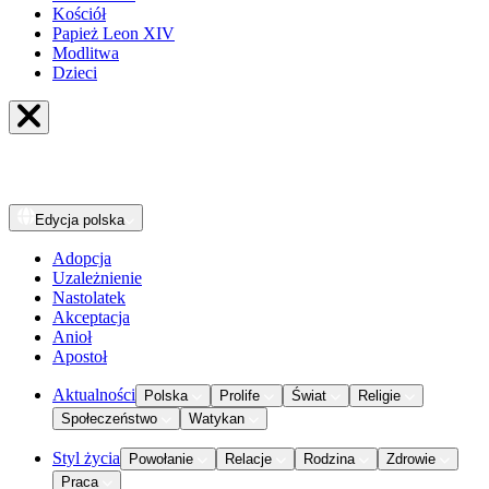
Kościół
Papież Leon XIV
Modlitwa
Dzieci
Edycja
polska
Adopcja
Uzależnienie
Nastolatek
Akceptacja
Anioł
Apostoł
Aktualności
Polska
Prolife
Świat
Religie
Społeczeństwo
Watykan
Styl życia
Powołanie
Relacje
Rodzina
Zdrowie
Praca