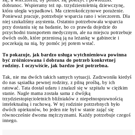
dobranoc. Wspieramy też np. trzydziestoletnią dziewczynę,
która uległa wypadkowi. Ma czterokończynowe porażenie.
Ponieważ pracuje, potrzebuje wsparcia rano i wieczorem. Dla
niej szukaliśmy asystenta. Ostatnio potrzebowała wsparcia
przy dostaniu się na badanie, bo co prawda dojedzie do
przychodni transportem medycznym, ale na miejscu potrzebuje
dwóch osób, które przeniosą ją na leżankę w gabinecie i
poczekają na nią, by pomóc jej potem wstać.
To pokazuje, jak bardzo usługa wytchnieniowa powinna
być zróżnicowana i dobrana do potrzeb konkretnej
rodziny. I oczywiście, jak bardzo jest potrzebna.
Tak, nie ma dwóch takich samych sytuacji. Zadzwoniła kiedyś
do nas sąsiadka pewnej rodziny, z pilną prośbą, by ich
ratować. Tata dostał udaru i znalazł się w szpitalu w ciężkim
stanie. Nagle mama została sama z dwójką
trzydziestopięcioletnich bliźniaków z niepełnosprawnością
intelektualną i ruchową. W tej rodzinie potrzebnych było
dwóch opiekunów, bo jeden nie był w stanie zająć się
równocześnie dwoma mężczyznami. Każdy potrzebuje czegoś
innego.