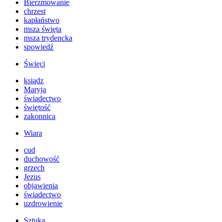
Bierzmowanie
chrzest
kapłaństwo
msza święta
msza trydencka
spowiedź
Święci
ksiądz
Maryja
świadectwo
świętość
zakonnica
Wiara
cud
duchowość
grzech
Jezus
objawienia
świadectwo
uzdrowienie
Sztuka