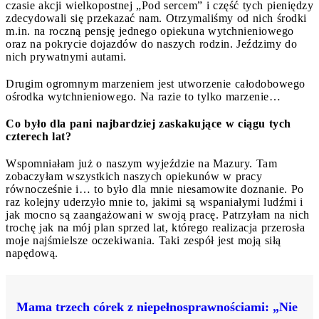
czasie akcji wielkopostnej „Pod sercem” i część tych pieniędzy
zdecydowali się przekazać nam. Otrzymaliśmy od nich środki
m.in. na roczną pensję jednego opiekuna wytchnieniowego
oraz na pokrycie dojazdów do naszych rodzin. Jeździmy do
nich prywatnymi autami.
Drugim ogromnym marzeniem jest utworzenie całodobowego
ośrodka wytchnieniowego. Na razie to tylko marzenie…
Co było dla pani najbardziej zaskakujące w ciągu tych
czterech lat?
Wspomniałam już o naszym wyjeździe na Mazury. Tam
zobaczyłam wszystkich naszych opiekunów w pracy
równocześnie i… to było dla mnie niesamowite doznanie. Po
raz kolejny uderzyło mnie to, jakimi są wspaniałymi ludźmi i
jak mocno są zaangażowani w swoją pracę. Patrzyłam na nich
trochę jak na mój plan sprzed lat, którego realizacja przerosła
moje najśmielsze oczekiwania. Taki zespół jest moją siłą
napędową.
Mama trzech córek z niepełnosprawnościami: „Nie