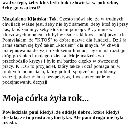
wadze tego, żeby ktoś był obok człowieka w potrzebie,
żeby go wspierał?
Magdalena Kijańska
: Tak. Często mówi się, że w trudnych
chwilach ważne jest, żeby nie być samemu, żeby ktoś był przy
nas, ktoś zaufany, żeby ktoś nam pomógł. Przy mnie w
kluczowych momentach był właśnie taki ktoś – mój przyjaciel.
Pomyślałam, że "KTOŚ" to dobra nazwa dla fundacji. Dziś ja
sama staram się być takim „ktosiem” dla innych. W chwili
podejmowania decyzji o założeniu fundacji byłam na rozstaju
dróg po śmierci mojego dziecka. Moje małżeństwo
przechodziło kryzys i było mi bardzo ciężko w ówczesnej
pracy. KTOŚ to przyjaciel, który także i dziś pomaga mi w
trudnych momentach, który potrafi spojrzeć na problemy
szerzej, pokazać inną perspektywę i wesprzeć mnie w
podejmowaniu decyzji.
Moja córka żyła rok…
Powiedziała pani kiedyś, że oddaje dobro, które kiedyś
dostała, że to prosta arytmetyka. Ale pani droga nie była
prosta.