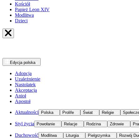
Kościół
Papież Leon XIV
Modlitwa
Dzieci
Edycja
polska
Adopcja
Uzależnienie
Nastolatek
Akceptacja
Anioł
Apostoł
Aktualności
Polska
Prolife
Świat
Religie
Społecz
Styl życia
Powołanie
Relacje
Rodzina
Zdrowie
Pr
Duchowość
Modlitwa
Liturgia
Pielgrzymka
Rozwój Du