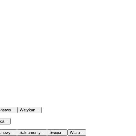
eństwo
Watykan
aca
chowy
Sakramenty
Święci
Wiara