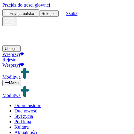
Przejdz do tresci glownej
Szukaj
Edycja
polska
Sekcje
Usługi
Wesprzyj
Rejestr
Wesprzyj
Modlitwa
Menu
Modlitwa
Dobre historie
Duchowość
Styl życia
Pod lupą
Kultura
Aktualności