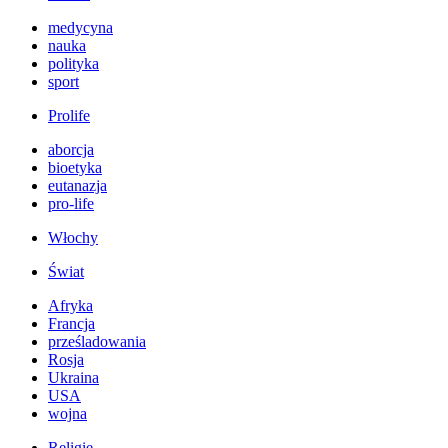
medycyna
nauka
polityka
sport
Prolife
aborcja
bioetyka
eutanazja
pro-life
Włochy
Świat
Afryka
Francja
prześladowania
Rosja
Ukraina
USA
wojna
Religie