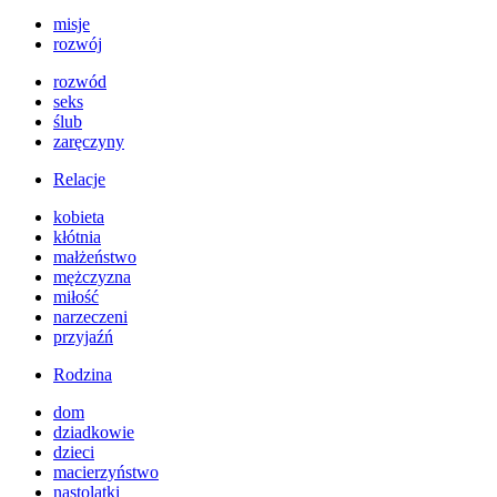
misje
rozwój
rozwód
seks
ślub
zaręczyny
Relacje
kobieta
kłótnia
małżeństwo
mężczyzna
miłość
narzeczeni
przyjaźń
Rodzina
dom
dziadkowie
dzieci
macierzyństwo
nastolatki