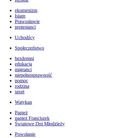
ekumenizm
Islam
Prawosławie
protestanci
Uchodźcy
Społeczeństwo
bezdomni
edukacja
migranci
niepełnosprawność
pomoc
rodzina
sport
Watykan
Papież
papież Franciszek
Światowe Dni Młodzieży
Powołanie