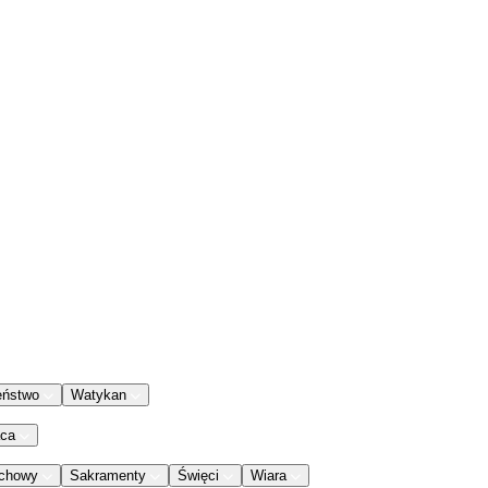
eństwo
Watykan
aca
chowy
Sakramenty
Święci
Wiara