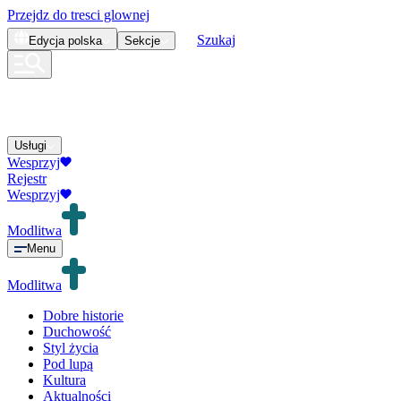
Przejdz do tresci glownej
Szukaj
Edycja
polska
Sekcje
Usługi
Wesprzyj
Rejestr
Wesprzyj
Modlitwa
Menu
Modlitwa
Dobre historie
Duchowość
Styl życia
Pod lupą
Kultura
Aktualności