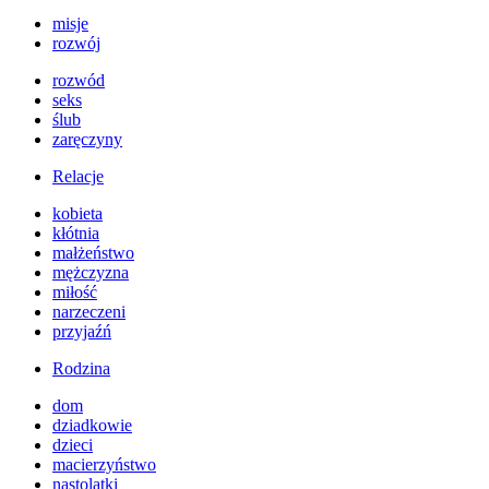
misje
rozwój
rozwód
seks
ślub
zaręczyny
Relacje
kobieta
kłótnia
małżeństwo
mężczyzna
miłość
narzeczeni
przyjaźń
Rodzina
dom
dziadkowie
dzieci
macierzyństwo
nastolatki