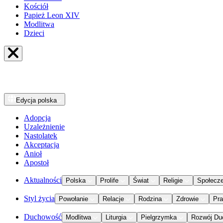
Kościół
Papież Leon XIV
Modlitwa
Dzieci
Edycja
polska
Adopcja
Uzależnienie
Nastolatek
Akceptacja
Anioł
Apostoł
Aktualności
Polska
Prolife
Świat
Religie
Społecz
Styl życia
Powołanie
Relacje
Rodzina
Zdrowie
Pr
Duchowość
Modlitwa
Liturgia
Pielgrzymka
Rozwój Du