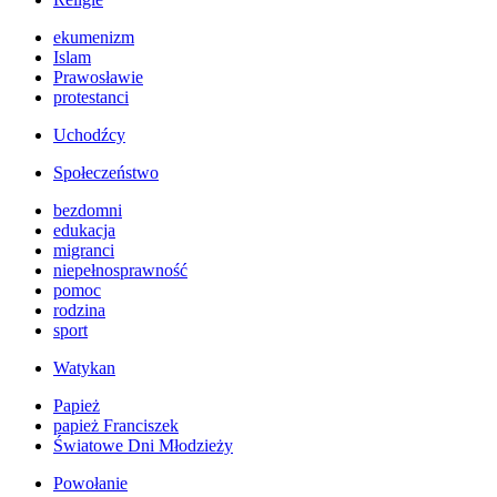
ekumenizm
Islam
Prawosławie
protestanci
Uchodźcy
Społeczeństwo
bezdomni
edukacja
migranci
niepełnosprawność
pomoc
rodzina
sport
Watykan
Papież
papież Franciszek
Światowe Dni Młodzieży
Powołanie