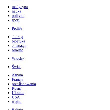
medycyna
nauka
polityka
sport
Prolife
aborcja
bioetyka
eutanazja
pro-life
Włochy
Świat
Afryka
Francja
prześladowania
Rosja
Ukraina
USA
wojna
Religie