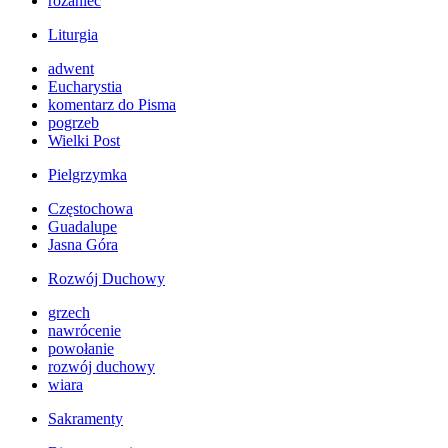
różaniec
Liturgia
adwent
Eucharystia
komentarz do Pisma
pogrzeb
Wielki Post
Pielgrzymka
Częstochowa
Guadalupe
Jasna Góra
Rozwój Duchowy
grzech
nawrócenie
powołanie
rozwój duchowy
wiara
Sakramenty