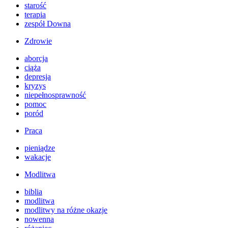
starość
terapia
zespół Downa
Zdrowie
aborcja
ciąża
depresja
kryzys
niepełnosprawność
pomoc
poród
Praca
pieniądze
wakacje
Modlitwa
biblia
modlitwa
modlitwy na różne okazje
nowenna