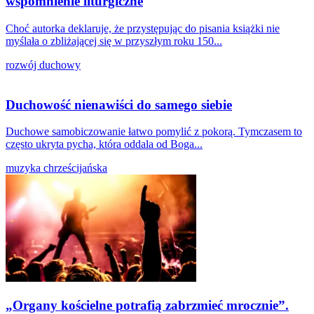
wspomnienie liturgiczne
Choć autorka deklaruje, że przystępując do pisania książki nie
myślała o zbliżającej się w przyszłym roku 150...
rozwój duchowy
Duchowość nienawiści do samego siebie
Duchowe samobiczowanie łatwo pomylić z pokorą. Tymczasem to
często ukryta pycha, która oddala od Boga...
muzyka chrześcijańska
„Organy kościelne potrafią zabrzmieć mrocznie”.