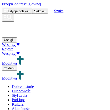
Przejdz do tresci glownej
Szukaj
Edycja
polska
Sekcje
Usługi
Wesprzyj
Rejestr
Wesprzyj
Modlitwa
Menu
Modlitwa
Dobre historie
Duchowość
Styl życia
Pod lupą
Kultura
Aktualności