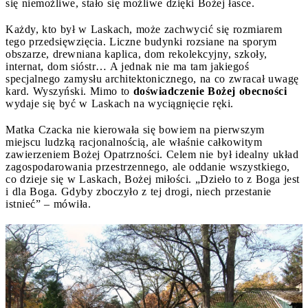
się niemożliwe, stało się możliwe dzięki Bożej łasce.
Każdy, kto był w Laskach, może zachwycić się rozmiarem
tego przedsięwzięcia. Liczne budynki rozsiane na sporym
obszarze, drewniana kaplica, dom rekolekcyjny, szkoły,
internat, dom sióstr… A jednak nie ma tam jakiegoś
specjalnego zamysłu architektonicznego, na co zwracał uwagę
kard. Wyszyński. Mimo to
doświadczenie Bożej obecności
wydaje się być w Laskach na wyciągnięcie ręki.
Matka Czacka nie kierowała się bowiem na pierwszym
miejscu ludzką racjonalnością, ale właśnie całkowitym
zawierzeniem Bożej Opatrzności. Celem nie był idealny układ
zagospodarowania przestrzennego, ale oddanie wszystkiego,
co dzieje się w Laskach, Bożej miłości. „Dzieło to z Boga jest
i dla Boga. Gdyby zboczyło z tej drogi, niech przestanie
istnieć” – mówiła.