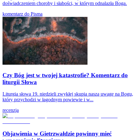
doświadczeniem choroby i słabości, w którym odnalazła Boga.
komentarz do Pisma
Czy Bóg jest w twojej katastrofie? Komentarz do
liturgii Słowa
Liturgia słowa 19. niedzieli zwykłej skupia naszą uwagę na Bogu,
który przychodzi w łagodnym powiewie i w...
recenzja
Objawienia w Gietrzwałdzie powinny mieć