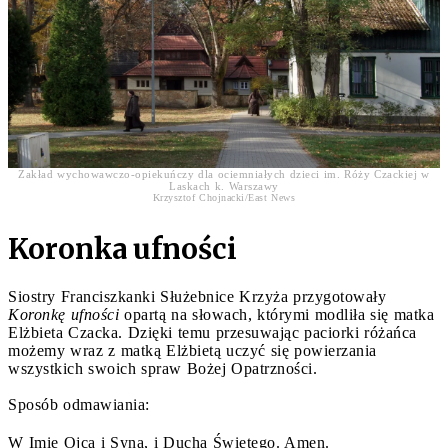
Zakład wychowawczo-opiekuńczy dla ociemniałych dzieci im. Róży Czackiej w
Laskach k. Warszawy
Krzysztof Chojnacki/East News
Koronka ufności
Siostry Franciszkanki Służebnice Krzyża przygotowały
Koronkę ufności
opartą na słowach, którymi modliła się matka
Elżbieta Czacka. Dzięki temu przesuwając paciorki różańca
możemy wraz z matką Elżbietą uczyć się powierzania
wszystkich swoich spraw Bożej Opatrzności.
Sposób odmawiania:
W Imię Ojca i Syna, i Ducha Świętego. Amen.