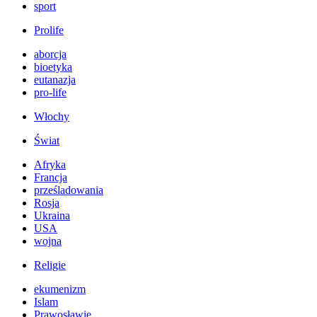
sport
Prolife
aborcja
bioetyka
eutanazja
pro-life
Włochy
Świat
Afryka
Francja
prześladowania
Rosja
Ukraina
USA
wojna
Religie
ekumenizm
Islam
Prawosławie