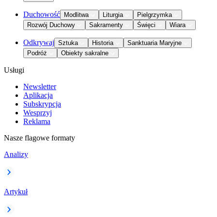
Duchowość
Modlitwa
Liturgia
Pielgrzymka
Rozwój Duchowy
Sakramenty
Święci
Wiara
Odkrywaj
Sztuka
Historia
Sanktuaria Maryjne
Podróż
Obiekty sakralne
Usługi
Newsletter
Aplikacja
Subskrypcja
Wesprzyj
Reklama
Nasze flagowe formaty
Analizy
Artykuł