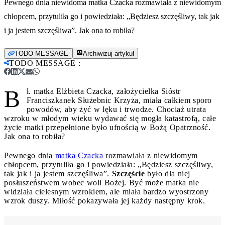
Pewnego dnia niewidoma matka Czacka rozmawiała z niewidomym
chłopcem, przytuliła go i powiedziała: „Będziesz szczęśliwy, tak jak
i ja jestem szczęśliwa”. Jak ona to robiła?
TODO MESSAGE
Archiwizuj artykuł
TODO MESSAGE
:
B
ł. matka Elżbieta Czacka, założycielka Sióstr
Franciszkanek Służebnic Krzyża, miała całkiem sporo
powodów, aby żyć w lęku i trwodze. Chociaż utrata
wzroku w młodym wieku wydawać się mogła katastrofą, całe
życie matki przepełnione było ufnością w Bożą Opatrzność.
Jak ona to robiła?
Pewnego dnia
matka Czacka
rozmawiała z niewidomym
chłopcem, przytuliła go i powiedziała: „Będziesz szczęśliwy,
tak jak i ja jestem szczęśliwa”.
Szczęście
było dla niej
posłuszeństwem wobec woli Bożej. Być może matka nie
widziała cielesnym wzrokiem, ale miała bardzo wyostrzony
wzrok duszy. Miłość pokazywała jej każdy następny krok.