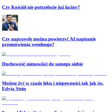
Czy Kościół nie potrzebuje już łaciny?
Czy naprawdę można powierzyć AI napisanie
przemówienia weselnego?
Duchowość nienawiści do samego siebie
Możesz żyć w czasie lęku i niepewności tak jak św.
Edyta Stein