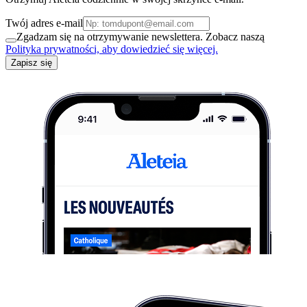
Twój adres e-mail
Zgadzam się na otrzymywanie newslettera. Zobacz naszą
Polityka prywatności, aby dowiedzieć się więcej.
Zapisz się