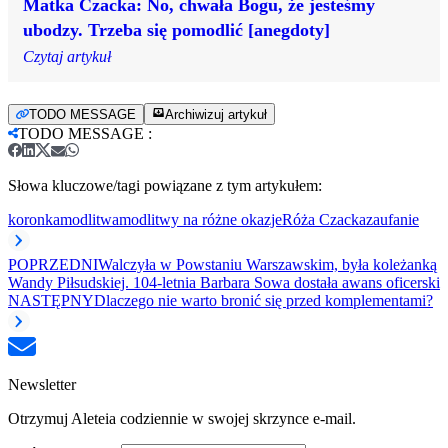
Matka Czacka: No, chwała Bogu, że jesteśmy
ubodzy. Trzeba się pomodlić [anegdoty]
Czytaj artykuł
TODO MESSAGE
Archiwizuj artykuł
TODO MESSAGE
:
Słowa kluczowe/tagi powiązane z tym artykułem:
koronka
modlitwa
modlitwy na różne okazje
Róża Czacka
zaufanie
POPRZEDNI
Walczyła w Powstaniu Warszawskim, była koleżanką
Wandy Piłsudskiej. 104-letnia Barbara Sowa dostała awans oficerski
NASTĘPNY
Dlaczego nie warto bronić się przed komplementami?
Newsletter
Otrzymuj Aleteia codziennie w swojej skrzynce e-mail.