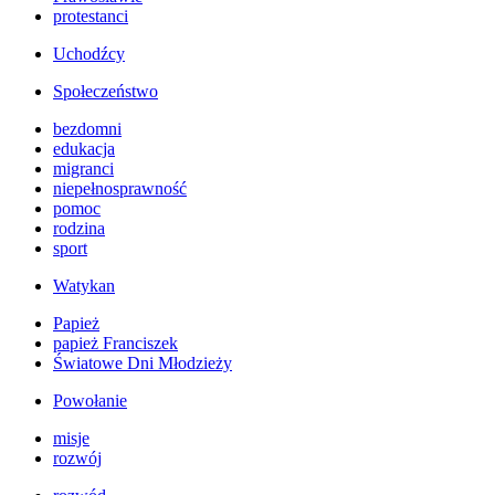
protestanci
Uchodźcy
Społeczeństwo
bezdomni
edukacja
migranci
niepełnosprawność
pomoc
rodzina
sport
Watykan
Papież
papież Franciszek
Światowe Dni Młodzieży
Powołanie
misje
rozwój