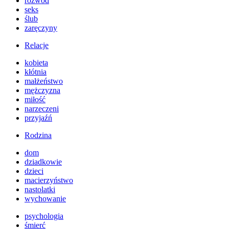
rozwód
seks
ślub
zaręczyny
Relacje
kobieta
kłótnia
małżeństwo
mężczyzna
miłość
narzeczeni
przyjaźń
Rodzina
dom
dziadkowie
dzieci
macierzyństwo
nastolatki
wychowanie
psychologia
śmierć