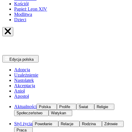
Kościół
Papież Leon XIV
Modlitwa
Dzieci
Edycja
polska
Adopcja
Uzależnienie
Nastolatek
Akceptacja
Anioł
Apostoł
Aktualności
Polska
Prolife
Świat
Religie
Społeczeństwo
Watykan
Styl życia
Powołanie
Relacje
Rodzina
Zdrowie
Praca