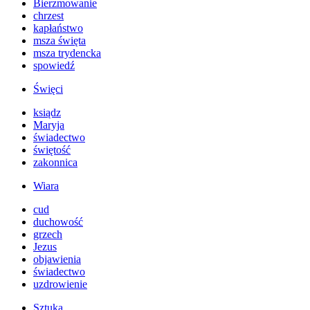
Bierzmowanie
chrzest
kapłaństwo
msza święta
msza trydencka
spowiedź
Święci
ksiądz
Maryja
świadectwo
świętość
zakonnica
Wiara
cud
duchowość
grzech
Jezus
objawienia
świadectwo
uzdrowienie
Sztuka