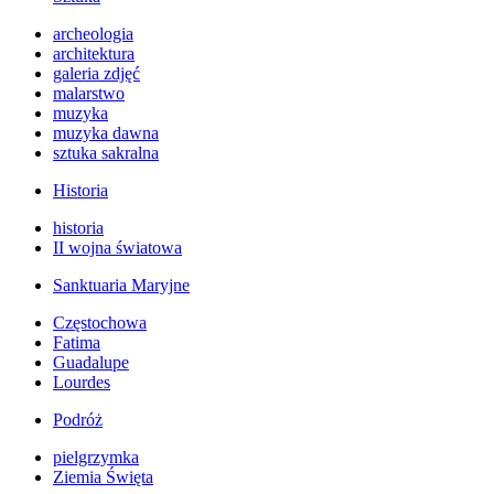
archeologia
architektura
galeria zdjęć
malarstwo
muzyka
muzyka dawna
sztuka sakralna
Historia
historia
II wojna światowa
Sanktuaria Maryjne
Częstochowa
Fatima
Guadalupe
Lourdes
Podróż
pielgrzymka
Ziemia Święta