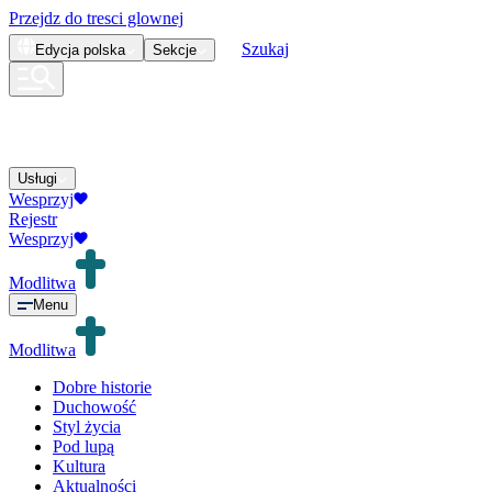
Przejdz do tresci glownej
Szukaj
Edycja
polska
Sekcje
Usługi
Wesprzyj
Rejestr
Wesprzyj
Modlitwa
Menu
Modlitwa
Dobre historie
Duchowość
Styl życia
Pod lupą
Kultura
Aktualności