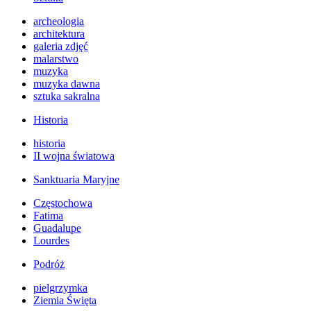
archeologia
architektura
galeria zdjęć
malarstwo
muzyka
muzyka dawna
sztuka sakralna
Historia
historia
II wojna światowa
Sanktuaria Maryjne
Częstochowa
Fatima
Guadalupe
Lourdes
Podróż
pielgrzymka
Ziemia Święta