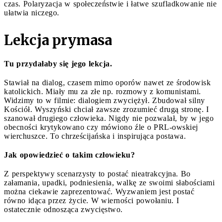
czas. Polaryzacja w społeczeństwie i łatwe szufladkowanie nie
ułatwia niczego.
Lekcja prymasa
Tu przydałaby się jego lekcja.
Stawiał na dialog, czasem mimo oporów nawet ze środowisk
katolickich. Miały mu za złe np. rozmowy z komunistami.
Widzimy to w filmie: dialogiem zwyciężył. Zbudował silny
Kościół. Wyszyński chciał zawsze zrozumieć drugą stronę. I
szanował drugiego człowieka. Nigdy nie pozwalał, by w jego
obecności krytykowano czy mówiono źle o PRL-owskiej
wierchuszce. To chrześcijańska i inspirująca postawa.
Jak opowiedzieć o takim człowieku?
Z perspektywy scenarzysty to postać nieatrakcyjna. Bo
załamania, upadki, podniesienia, walkę ze swoimi słabościami
można ciekawie zaprezentować. Wyzwaniem jest postać
równo idąca przez życie. W wierności powołaniu. I
ostatecznie odnosząca zwycięstwo.