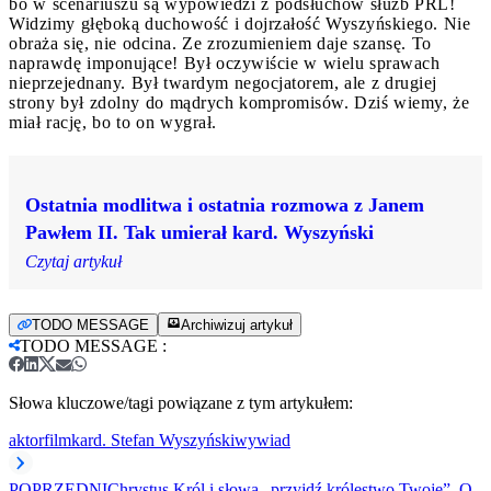
bo w scenariuszu są wypowiedzi z podsłuchów służb PRL!
Widzimy głęboką duchowość i dojrzałość Wyszyńskiego. Nie
obraża się, nie odcina. Ze zrozumieniem daje szansę. To
naprawdę imponujące! Był oczywiście w wielu sprawach
nieprzejednany. Był twardym negocjatorem, ale z drugiej
strony był zdolny do mądrych kompromisów. Dziś wiemy, że
miał rację, bo to on wygrał.
Ostatnia modlitwa i ostatnia rozmowa z Janem
Pawłem II. Tak umierał kard. Wyszyński
Czytaj artykuł
TODO MESSAGE
Archiwizuj artykuł
TODO MESSAGE
:
Słowa kluczowe/tagi powiązane z tym artykułem:
aktor
film
kard. Stefan Wyszyński
wywiad
POPRZEDNI
Chrystus Król i słowa „przyjdź królestwo Twoje”. O