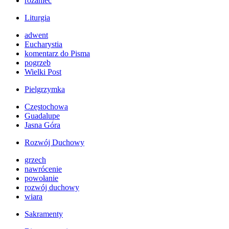
różaniec
Liturgia
adwent
Eucharystia
komentarz do Pisma
pogrzeb
Wielki Post
Pielgrzymka
Częstochowa
Guadalupe
Jasna Góra
Rozwój Duchowy
grzech
nawrócenie
powołanie
rozwój duchowy
wiara
Sakramenty