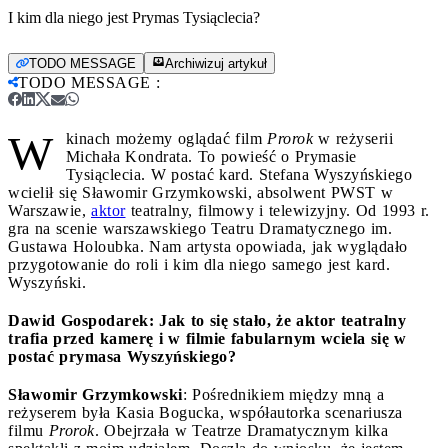
I kim dla niego jest Prymas Tysiąclecia?
TODO MESSAGE
Archiwizuj artykuł
TODO MESSAGE
:
W
kinach możemy oglądać film
Prorok
w reżyserii
Michała Kondrata. To powieść o Prymasie
Tysiąclecia. W postać kard. Stefana Wyszyńskiego
wcielił się Sławomir Grzymkowski, absolwent PWST w
Warszawie,
aktor
teatralny, filmowy i telewizyjny. Od 1993 r.
gra na scenie warszawskiego Teatru Dramatycznego im.
Gustawa Holoubka. Nam artysta opowiada, jak wyglądało
przygotowanie do roli i kim dla niego samego jest kard.
Wyszyński.
Dawid Gospodarek: Jak to się stało, że aktor teatralny
trafia przed kamerę i w filmie fabularnym wciela się w
postać prymasa Wyszyńskiego?
Sławomir Grzymkowski
: Pośrednikiem między mną a
reżyserem była Kasia Bogucka, współautorka scenariusza
filmu
Prorok
. Obejrzała w Teatrze Dramatycznym kilka