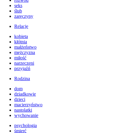
rozwód
seks
ślub
zaręczyny
Relacje
kobieta
kłótnia
małżeństwo
mężczyzna
miłość
narzeczeni
przyjaźń
Rodzina
dom
dziadkowie
dzieci
macierzyństwo
nastolatki
wychowanie
psychologia
śmierć