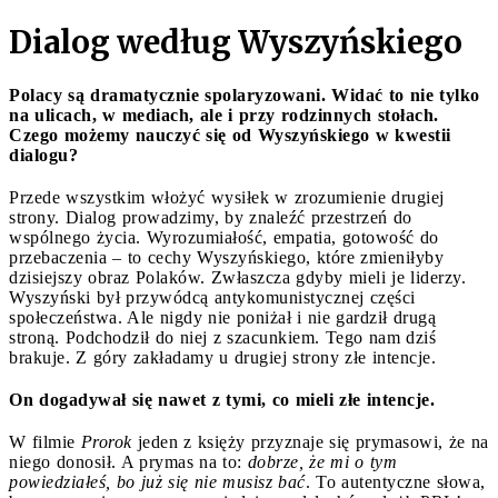
Dialog według Wyszyńskiego
Polacy są dramatycznie spolaryzowani. Widać to nie tylko
na ulicach, w mediach, ale i przy rodzinnych stołach.
Czego możemy nauczyć się od Wyszyńskiego w kwestii
dialogu?
Przede wszystkim włożyć wysiłek w zrozumienie drugiej
strony. Dialog prowadzimy, by znaleźć przestrzeń do
wspólnego życia. Wyrozumiałość, empatia, gotowość do
przebaczenia – to cechy Wyszyńskiego, które zmieniłyby
dzisiejszy obraz Polaków. Zwłaszcza gdyby mieli je liderzy.
Wyszyński był przywódcą antykomunistycznej części
społeczeństwa. Ale nigdy nie poniżał i nie gardził drugą
stroną. Podchodził do niej z szacunkiem. Tego nam dziś
brakuje. Z góry zakładamy u drugiej strony złe intencje.
On dogadywał się nawet z tymi, co mieli złe intencje.
W filmie
Prorok
jeden z księży przyznaje się prymasowi, że na
niego donosił. A prymas na to:
dobrze, że mi o tym
powiedziałeś, bo już się nie musisz bać
. To autentyczne słowa,