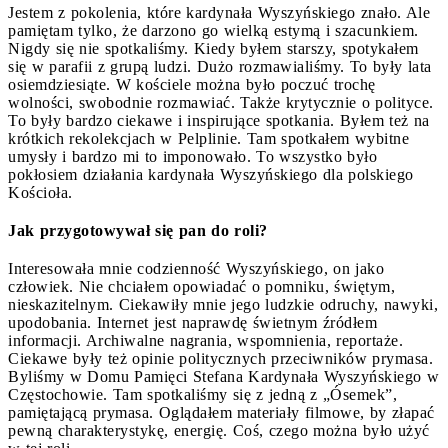
Jestem z pokolenia, które kardynała Wyszyńskiego znało. Ale
pamiętam tylko, że darzono go wielką estymą i szacunkiem.
Nigdy się nie spotkaliśmy. Kiedy byłem starszy, spotykałem
się w parafii z grupą ludzi. Dużo rozmawialiśmy. To były lata
osiemdziesiąte. W kościele można było poczuć trochę
wolności, swobodnie rozmawiać. Także krytycznie o polityce.
To były bardzo ciekawe i inspirujące spotkania. Byłem też na
krótkich rekolekcjach w Pelplinie. Tam spotkałem wybitne
umysły i bardzo mi to imponowało. To wszystko było
pokłosiem działania kardynała Wyszyńskiego dla polskiego
Kościoła.
Jak przygotowywał się pan do roli?
Interesowała mnie codzienność Wyszyńskiego, on jako
człowiek. Nie chciałem opowiadać o pomniku, świętym,
nieskazitelnym. Ciekawiły mnie jego ludzkie odruchy, nawyki,
upodobania. Internet jest naprawdę świetnym źródłem
informacji. Archiwalne nagrania, wspomnienia, reportaże.
Ciekawe były też opinie politycznych przeciwników prymasa.
Byliśmy w Domu Pamięci Stefana Kardynała Wyszyńskiego w
Częstochowie. Tam spotkaliśmy się z jedną z „Ósemek”,
pamiętającą prymasa. Oglądałem materiały filmowe, by złapać
pewną charakterystykę, energię. Coś, czego można było użyć