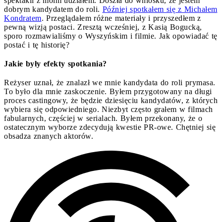
spektakli z moim udziałem. Doszła do wniosku, że jestem
dobrym kandydatem do roli.
Później spotkałem się z Michałem
Kondratem
. Przeglądałem różne materiały i przyszedłem z
pewną wizją postaci. Zresztą wcześniej, z Kasią Bogucką,
sporo rozmawialiśmy o Wyszyńskim i filmie. Jak opowiadać tę
postać i tę historię?
Jakie były efekty spotkania?
Reżyser uznał, że znalazł we mnie kandydata do roli prymasa.
To było dla mnie zaskoczenie. Byłem przygotowany na długi
proces castingowy, że będzie dziesięciu kandydatów, z których
wybiera się odpowiedniego. Niezbyt często grałem w filmach
fabularnych, częściej w serialach. Byłem przekonany, że o
ostatecznym wyborze zdecydują kwestie PR-owe. Chętniej się
obsadza znanych aktorów.