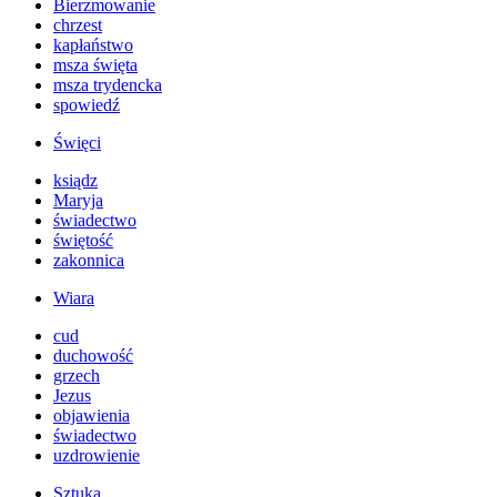
Bierzmowanie
chrzest
kapłaństwo
msza święta
msza trydencka
spowiedź
Święci
ksiądz
Maryja
świadectwo
świętość
zakonnica
Wiara
cud
duchowość
grzech
Jezus
objawienia
świadectwo
uzdrowienie
Sztuka