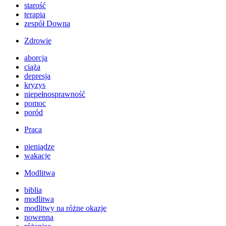
starość
terapia
zespół Downa
Zdrowie
aborcja
ciąża
depresja
kryzys
niepełnosprawność
pomoc
poród
Praca
pieniądze
wakacje
Modlitwa
biblia
modlitwa
modlitwy na różne okazje
nowenna