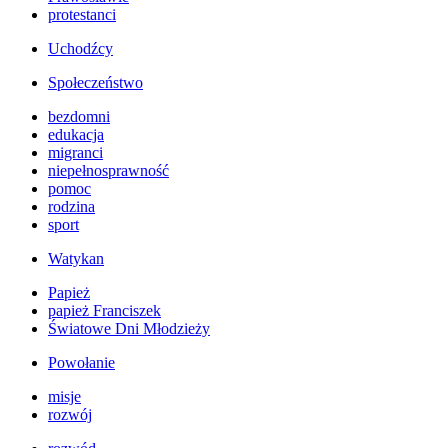
protestanci
Uchodźcy
Społeczeństwo
bezdomni
edukacja
migranci
niepełnosprawność
pomoc
rodzina
sport
Watykan
Papież
papież Franciszek
Światowe Dni Młodzieży
Powołanie
misje
rozwój