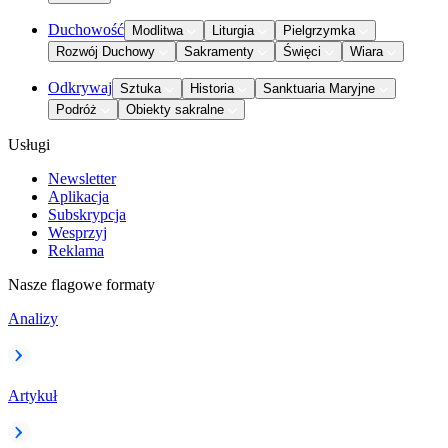
Duchowość
Modlitwa
Liturgia
Pielgrzymka
Rozwój Duchowy
Sakramenty
Święci
Wiara
Odkrywaj
Sztuka
Historia
Sanktuaria Maryjne
Podróż
Obiekty sakralne
Usługi
Newsletter
Aplikacja
Subskrypcja
Wesprzyj
Reklama
Nasze flagowe formaty
Analizy
Artykuł