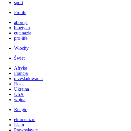
sport
Prolife
aborcja
bioetyka
eutanazja
pro-life
Włochy
Świat
Afryka
Francja
prześladowania
Rosja
Ukraina
USA
wojna
Religie
ekumenizm
Islam
Prawosławie