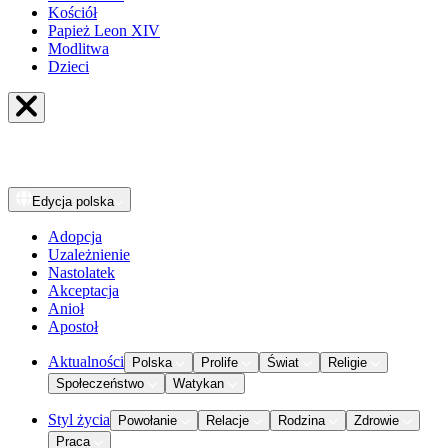
Kościół
Papież Leon XIV
Modlitwa
Dzieci
Edycja
polska
Adopcja
Uzależnienie
Nastolatek
Akceptacja
Anioł
Apostoł
Aktualności
Polska
Prolife
Świat
Religie
Społeczeństwo
Watykan
Styl życia
Powołanie
Relacje
Rodzina
Zdrowie
Praca