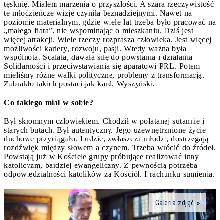
tęsknię. Miałem marzenia o przyszłości. A szara rzeczywistość
te młodzieńcze wizje czyniła beznadziejnymi. Nawet na
poziomie materialnym, gdzie wiele lat trzeba było pracować na
„małego fiata”, nie wspominając o mieszkaniu. Dziś jest
więcej atrakcji. Wiele rzeczy rozprasza człowieka. Jest więcej
możliwości kariery, rozwoju, pasji. Wtedy ważna była
wspólnota. Scalała, dawała siłę do powstania i działania
Solidarności i przeciwstawiania się aparatowi PRL. Potem
mieliśmy różne walki polityczne, problemy z transformacją.
Zabrakło takich postaci jak kard. Wyszyński.
Co takiego miał w sobie?
Był skromnym człowiekiem. Chodził w połatanej sutannie i
starych butach. Był autentyczny. Jego uzewnętrznione życie
duchowe przyciągało. Ludzie, zwłaszcza młodzi, dostrzegają
rozdźwięk między słowem a czynem. Trzeba wrócić do źródeł.
Powstają już w Kościele grupy próbujące realizować inny
katolicyzm, bardziej ewangeliczny. Z pewnością potrzeba
odpowiedzialności katolików za Kościół. I rachunku sumienia.
Galeria zdjęć