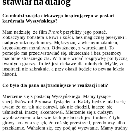
stawiał na dialog
Co młodzi znajdą ciekawego inspirującego w postaci
kardynała Wyszyńskiego?
Mam nadzieję, że film
Prorok
przybliży jego postać.
Zobaczymy bohatera z krwi i kości, bez magicznej pelerynki i
nadprzyrodzonych mocy. Mężczyznę z własnym zdaniem,
kręgosłupem moralnym. Odważnego, z wartościami. To
pomogło mu przeciwstawiać się, skutecznie i bez przemocy,
machinie strasznego zła. W filmie widać rozgrywkę polityczną
twardych graczy. To też jest ciekawe dla młodych. Myślę, że
inspiracji nie zabraknie, a przy okazji będzie to pewna lekcja
historii.
Co było dla pana najtrudniejsze w realizacji roli?
Mierzenie się z postacią Wyszyńskiego. Mamy tysiące
specjalistów od Prymasa Tysiąclecia. Każdy będzie miał serię
uwag: że on tak nie patrzył, tak nie chodził, inaczej się
uśmiechał, inaczej akcentował. Mierzenie się z cudzym
wyobrażeniem o tak wielkich postaciach jest trudne. Z tyłu
głowy pojawia się lęk, że coś się przestrzeli, przedobrzy albo
przekłamie. Wahałem się, czy podjąć wyzwanie. Mamy trudny