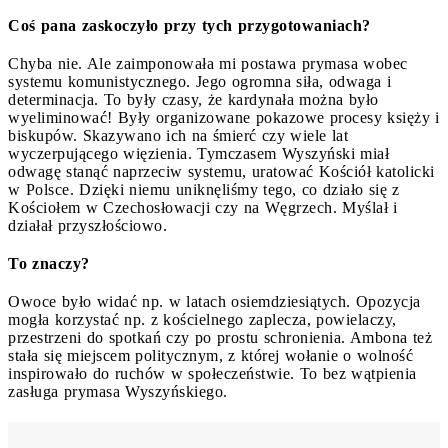
Coś pana zaskoczyło przy tych przygotowaniach?
Chyba nie. Ale zaimponowała mi postawa prymasa wobec
systemu komunistycznego. Jego ogromna siła, odwaga i
determinacja. To były czasy, że kardynała można było
wyeliminować! Były organizowane pokazowe procesy księży i
biskupów. Skazywano ich na śmierć czy wiele lat
wyczerpującego więzienia. Tymczasem Wyszyński miał
odwagę stanąć naprzeciw systemu, uratować Kościół katolicki
w Polsce. Dzięki niemu uniknęliśmy tego, co działo się z
Kościołem w Czechosłowacji czy na Węgrzech. Myślał i
działał przyszłościowo.
To znaczy?
Owoce było widać np. w latach osiemdziesiątych. Opozycja
mogła korzystać np. z kościelnego zaplecza, powielaczy,
przestrzeni do spotkań czy po prostu schronienia. Ambona też
stała się miejscem politycznym, z której wołanie o wolność
inspirowało do ruchów w społeczeństwie. To bez wątpienia
zasługa prymasa Wyszyńskiego.