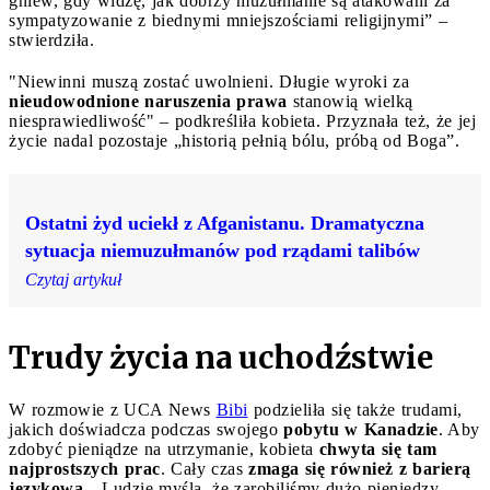
gniew, gdy widzę, jak dobrzy muzułmanie są atakowani za
sympatyzowanie z biednymi mniejszościami religijnymi” –
stwierdziła.
"Niewinni muszą zostać uwolnieni. Długie wyroki za
nieudowodnione naruszenia prawa
stanowią wielką
niesprawiedliwość" – podkreśliła kobieta. Przyznała też, że jej
życie nadal pozostaje „historią pełnią bólu, próbą od Boga”.
Ostatni żyd uciekł z Afganistanu. Dramatyczna
sytuacja niemuzułmanów pod rządami talibów
Czytaj artykuł
Trudy życia na uchodźstwie
W rozmowie z UCA News
Bibi
podzieliła się także trudami,
jakich doświadcza podczas swojego
pobytu w Kanadzie
. Aby
zdobyć pieniądze na utrzymanie, kobieta
chwyta się tam
najprostszych prac
. Cały czas
zmaga się również z barierą
językową
. „Ludzie myślą, że zarobiliśmy dużo pieniędzy,