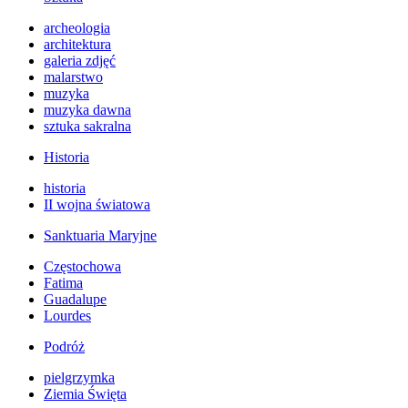
archeologia
architektura
galeria zdjęć
malarstwo
muzyka
muzyka dawna
sztuka sakralna
Historia
historia
II wojna światowa
Sanktuaria Maryjne
Częstochowa
Fatima
Guadalupe
Lourdes
Podróż
pielgrzymka
Ziemia Święta