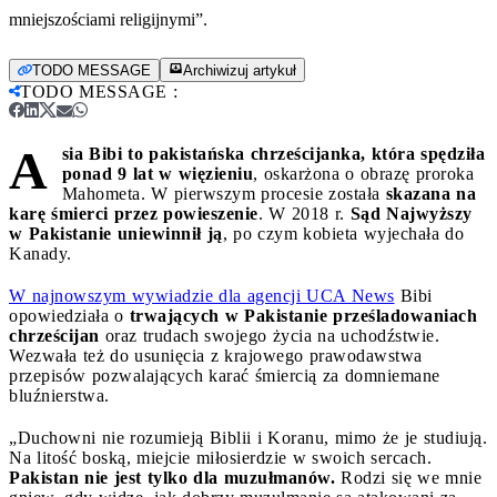
mniejszościami religijnymi”.
TODO MESSAGE
Archiwizuj artykuł
TODO MESSAGE
:
A
sia Bibi to pakistańska chrześcijanka, która spędziła
ponad 9 lat w więzieniu
, oskarżona o obrazę proroka
Mahometa. W pierwszym procesie została
skazana na
karę śmierci przez powieszenie
. W 2018 r.
Sąd Najwyższy
w Pakistanie uniewinnił ją
, po czym kobieta wyjechała do
Kanady.
W najnowszym wywiadzie dla agencji UCA News
Bibi
opowiedziała o
trwających w Pakistanie prześladowaniach
chrześcijan
oraz trudach swojego życia na uchodźstwie.
Wezwała też do usunięcia z krajowego prawodawstwa
przepisów pozwalających karać śmiercią za domniemane
bluźnierstwa.
„Duchowni nie rozumieją Biblii i Koranu, mimo że je studiują.
Na litość boską, miejcie miłosierdzie w swoich sercach.
Pakistan nie jest tylko dla muzułmanów.
Rodzi się we mnie