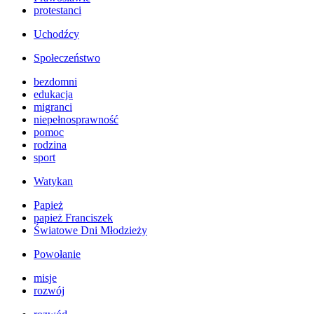
protestanci
Uchodźcy
Społeczeństwo
bezdomni
edukacja
migranci
niepełnosprawność
pomoc
rodzina
sport
Watykan
Papież
papież Franciszek
Światowe Dni Młodzieży
Powołanie
misje
rozwój