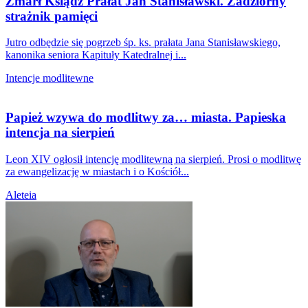
Zmarł Ksiądz Prałat Jan Stanisławski. Zadziorny
strażnik pamięci
Jutro odbędzie się pogrzeb śp. ks. prałata Jana Stanisławskiego,
kanonika seniora Kapituły Katedralnej i...
Intencje modlitewne
Papież wzywa do modlitwy za… miasta. Papieska
intencja na sierpień
Leon XIV ogłosił intencję modlitewną na sierpień. Prosi o modlitwę
za ewangelizację w miastach i o Kościół...
Aleteia