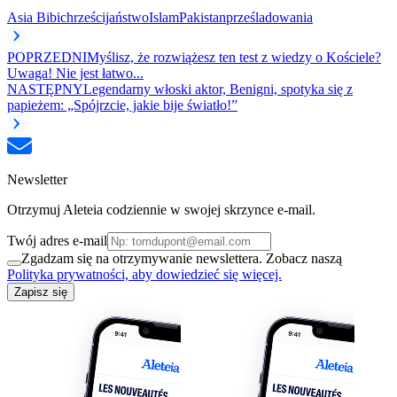
Asia Bibi
chrześcijaństwo
Islam
Pakistan
prześladowania
POPRZEDNI
Myślisz, że rozwiążesz ten test z wiedzy o Kościele?
Uwaga! Nie jest łatwo...
NASTĘPNY
Legendarny włoski aktor, Benigni, spotyka się z
papieżem: „Spójrzcie, jakie bije światło!”
Newsletter
Otrzymuj Aleteia codziennie w swojej skrzynce e-mail.
Twój adres e-mail
Zgadzam się na otrzymywanie newslettera. Zobacz naszą
Polityka prywatności, aby dowiedzieć się więcej.
Zapisz się