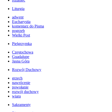
różaniec
Liturgia
adwent
Eucharystia
komentarz do Pisma
pogrzeb
Wielki Post
Pielgrzymka
Częstochowa
Guadalupe
Jasna Góra
Rozwój Duchowy
grzech
nawrócenie
powołanie
rozwój duchowy
wiara
Sakramenty