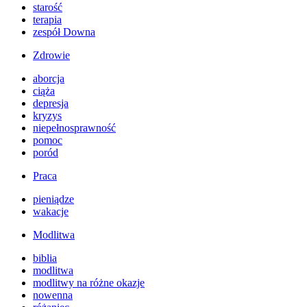
starość
terapia
zespół Downa
Zdrowie
aborcja
ciąża
depresja
kryzys
niepełnosprawność
pomoc
poród
Praca
pieniądze
wakacje
Modlitwa
biblia
modlitwa
modlitwy na różne okazje
nowenna