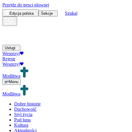
Przejdz do tresci glownej
Szukaj
Edycja
polska
Sekcje
Usługi
Wesprzyj
Rejestr
Wesprzyj
Modlitwa
Menu
Modlitwa
Dobre historie
Duchowość
Styl życia
Pod lupą
Kultura
Aktualności