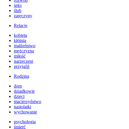
rozwód
seks
ślub
zaręczyny
Relacje
kobieta
kłótnia
małżeństwo
mężczyzna
miłość
narzeczeni
przyjaźń
Rodzina
dom
dziadkowie
dzieci
macierzyństwo
nastolatki
wychowanie
psychologia
śmierć