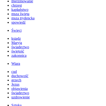
Bierzmowanie
chrzest
kapłaństwo
msza święta
msza trydencka
spowiedź
Święci
ksiądz
Maryja
świadectwo
świętość
zakonnica
Wiara
cud
duchowość
grzech
Jezus
objawienia
świadectwo
uzdrowienie
Sztuka