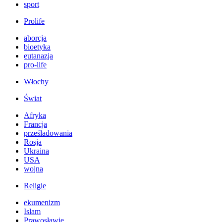
sport
Prolife
aborcja
bioetyka
eutanazja
pro-life
Włochy
Świat
Afryka
Francja
prześladowania
Rosja
Ukraina
USA
wojna
Religie
ekumenizm
Islam
Prawosławie