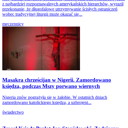
z najbardziej rozpoznawalnych amerykańskich hierarchów, wyraził
przekonanie, że długofalowe utrzymywanie ścisłych ograniczeń
wobec tradycyjnej liturgii może okazać się...
męczennicy
Masakra chrześcijan w Nigerii. Zamordowano
księdza, podczas Mszy porwano wiernych
Nigeria znów pogrążyła się w żałobie. W ostatnich dniach
zamordowano katolickiego księdza, a uzbrojeni...
świadectwo