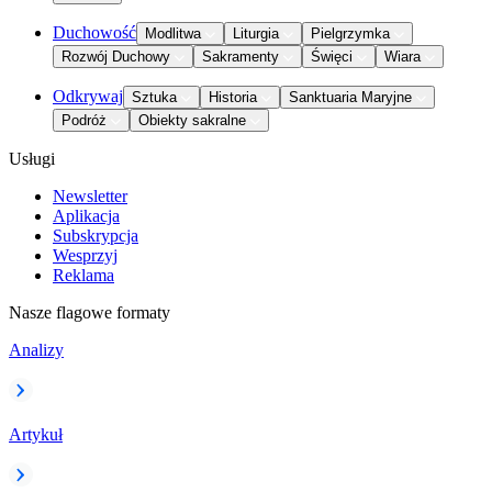
Duchowość
Modlitwa
Liturgia
Pielgrzymka
Rozwój Duchowy
Sakramenty
Święci
Wiara
Odkrywaj
Sztuka
Historia
Sanktuaria Maryjne
Podróż
Obiekty sakralne
Usługi
Newsletter
Aplikacja
Subskrypcja
Wesprzyj
Reklama
Nasze flagowe formaty
Analizy
Artykuł