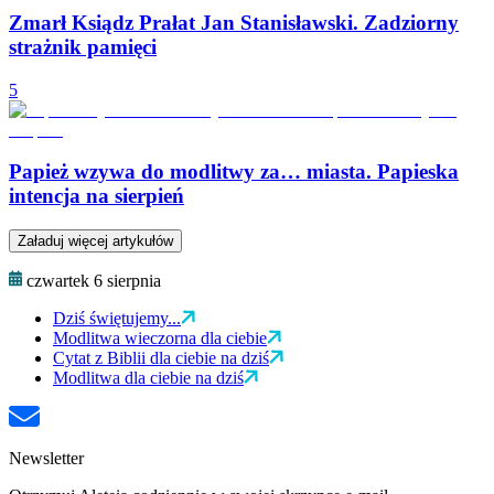
Zmarł Ksiądz Prałat Jan Stanisławski. Zadziorny
strażnik pamięci
5
Papież wzywa do modlitwy za… miasta. Papieska
intencja na sierpień
Załaduj więcej artykułów
czwartek 6 sierpnia
Dziś świętujemy...
Modlitwa wieczorna dla ciebie
Cytat z Biblii dla ciebie na dziś
Modlitwa dla ciebie na dziś
Newsletter