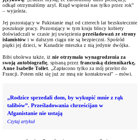
odkąd otrzymaliśmy azyl. Rząd wspierał nas tylko przez rok”
– wyjaśnia.
Jej pozostający w Pakistanie mąż od czterech lat bezskutecznie
poszukuje pracy. Pozostający w tym kraju bliscy kobiety
doświadczali w czasie jej uwięzienia
prześladowań ze strony
islamistów
i w dalszym ciągu nie są bezpieczni. Spośród
piątki jej dzieci, w Kanadzie mieszka z nią jedynie dwójka.
Bibi ubolewa także, iż
nie otrzymała wynagrodzenia za
swoją autobiografię
, spisaną przez
francuską dziennikarkę,
Anne Isabelle Tollet
. „Zapłacono tylko za mój przelot do
Francji. Potem nikt się już ze mną nie kontaktował” – mówi.
„Rodzice sprzedali dom, by wykupić mnie z rąk
talibów”. Prześladowania chrześcijan w
Afganistanie nie ustają
Czytaj artykuł