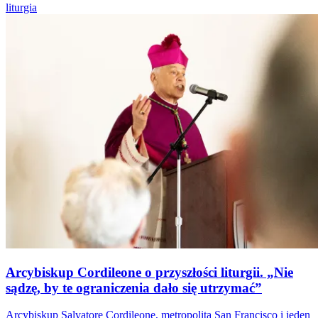
liturgia
Arcybiskup Cordileone o przyszłości liturgii. „Nie
sądzę, by te ograniczenia dało się utrzymać”
Arcybiskup Salvatore Cordileone, metropolita San Francisco i jeden