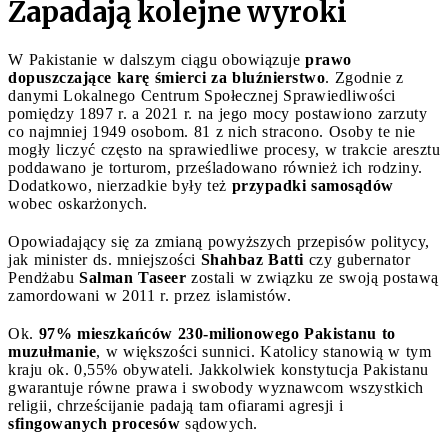
Zapadają kolejne wyroki
W Pakistanie w dalszym ciągu obowiązuje
prawo
dopuszczające karę śmierci za bluźnierstwo
. Zgodnie z
danymi Lokalnego Centrum Społecznej Sprawiedliwości
pomiędzy 1897 r. a 2021 r. na jego mocy postawiono zarzuty
co najmniej 1949 osobom. 81 z nich stracono. Osoby te nie
mogły liczyć często na sprawiedliwe procesy, w trakcie aresztu
poddawano je torturom, prześladowano również ich rodziny.
Dodatkowo, nierzadkie były też
przypadki samosądów
wobec oskarżonych.
Opowiadający się za zmianą powyższych przepisów politycy,
jak minister ds. mniejszości
Shahbaz Batti
czy gubernator
Pendżabu
Salman Taseer
zostali w związku ze swoją postawą
zamordowani w 2011 r. przez islamistów.
Ok.
97% mieszkańców 230-milionowego Pakistanu to
muzułmanie
, w większości sunnici. Katolicy stanowią w tym
kraju ok. 0,55% obywateli. Jakkolwiek konstytucja Pakistanu
gwarantuje równe prawa i swobody wyznawcom wszystkich
religii, chrześcijanie padają tam ofiarami agresji i
sfingowanych procesów
sądowych.