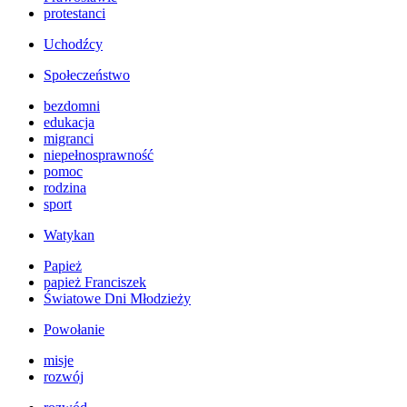
protestanci
Uchodźcy
Społeczeństwo
bezdomni
edukacja
migranci
niepełnosprawność
pomoc
rodzina
sport
Watykan
Papież
papież Franciszek
Światowe Dni Młodzieży
Powołanie
misje
rozwój