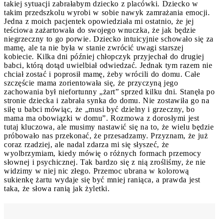
takiej sytuacji zabrałabym dziecko z placówki. Dziecko w
takim przedszkolu wyrobi w sobie nawyk zamrażania emocji.
Jedna z moich pacjentek opowiedziała mi ostatnio, że jej
teściowa zażartowała do swojego wnuczka, że jak będzie
niegrzeczny to go porwie. Dziecko intuicyjnie schowało się za
mamę, ale ta nie była w stanie zwrócić uwagi starszej
kobiecie. Kilka dni później chłopczyk przyjechał do drugiej
babci, którą dotąd uwielbiał odwiedzać. Jednak tym razem nie
chciał zostać i poprosił mamę, żeby wrócili do domu. Całe
szczęście mama zorientowała się, że przyczyną jego
zachowania był niefortunny „żart” sprzed kilku dni. Stanęła po
stronie dziecka i zabrała synka do domu. Nie zostawiła go na
siłę u babci mówiąc, że „musi być dzielny i grzeczny, bo
mama ma obowiązki w domu”. Rozmowa z dorosłymi jest
tutaj kluczowa, ale musimy nastawić się na to, że wielu będzie
próbowało nas przekonać, że przesadzamy. Przyznam, że już
coraz rzadziej, ale nadal zdarza mi się słyszeć, że
wyolbrzymiam, kiedy mówię o różnych formach przemocy
słownej i psychicznej. Tak bardzo się z nią zrośliśmy, że nie
widzimy w niej nic złego. Przemoc ubrana w kolorową
sukienkę żartu wydaje się być mniej raniąca, a prawda jest
taka, że słowa ranią jak żyletki.