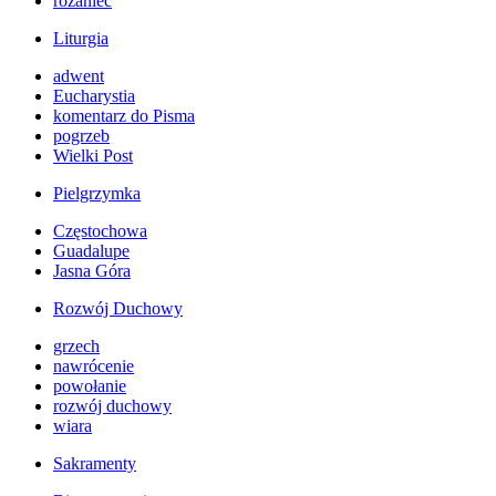
różaniec
Liturgia
adwent
Eucharystia
komentarz do Pisma
pogrzeb
Wielki Post
Pielgrzymka
Częstochowa
Guadalupe
Jasna Góra
Rozwój Duchowy
grzech
nawrócenie
powołanie
rozwój duchowy
wiara
Sakramenty