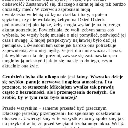
ciekawość? Zastanowić się, dlaczego akurat tę lalkę tak bardzo
chciałaby mieć? W czerwcu zaprosiłam moją
dwudziestodwuletnią córkę na ciastko i lody, a potem
spytałam, czy nie wolałaby, żebym na Dzień Dziecka
podarowała jej pieniądze, żeby mogla wydać je na to, czego
akurat potrzebuje. Powiedziała, że woli, żebym sama coś
wybrała, bo wtedy będę musiała o niej pomyśleć, poświęcić jej
czas i uwagę. Z mojej perspektywy najłatwiej było dać jej
pieniądze. Uświadomiłam sobie jak bardzo ona potrzebuje
zapewnienia, że o niej myślę, że jest dla mnie ważna. I teraz,
jak wybieram dla niej prezent, zawsze się zastanawiam, co
mogłoby ją ucieszyć i jak to się ma się to do tego, czym
aktualnie ona żyje.
Grudzień chyba dla nikogo nie jest łatwy. Wszystko dzieje
się szybko, panuje nerwowa i napięta atmosfera. I ta
przemoc, to straszenie Mikołajem wynika tak prawdę
często z bezradności, ale i przemęczenia dorosłych. Co
zrobić, by w tym roku było inaczej?
Przede wszystkim – samemu przestać być grzecznym.
Dlaczego jesteśmy przemęczeni? Bo spełniamy oczekiwania
otoczenia. Uwierzyliśmy w te wszystkie normy społeczne, jak
na przykład w to, że przed świętami trzeba umyć okna. Wciąż