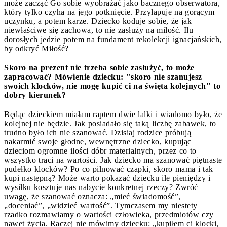
może zacząć Go sobie wyobrażać jako bacznego obserwatora,
który tylko czyha na jego potknięcie. Przyłapuje na gorącym
uczynku, a potem karze. Dziecko koduje sobie, że jak
niewłaściwe się zachowa, to nie zasłuży na miłość. Ilu
dorosłych jedzie potem na fundament rekolekcji ignacjańskich,
by odkryć Miłość?
Skoro na prezent nie trzeba sobie zasłużyć, to może
zapracować? Mówienie dziecku: "skoro nie szanujesz
swoich klocków, nie mogę kupić ci na święta kolejnych" to
dobry kierunek?
Będąc dzieckiem miałam raptem dwie lalki i wiadomo było, że
kolejnej nie będzie. Jak posiadało się taką liczbę zabawek, to
trudno było ich nie szanować. Dzisiaj rodzice próbują
nakarmić swoje głodne, wewnętrzne dziecko, kupując
dzieciom ogromne ilości dóbr materialnych, przez co to
wszystko traci na wartości. Jak dziecko ma szanować piętnaste
pudełko klocków? Po co pilnować czapki, skoro mama i tak
kupi następną? Może warto pokazać dziecku ile pieniędzy i
wysiłku kosztuje nas nabycie konkretnej rzeczy? Zwróć
uwagę, że szanować oznacza: „mieć świadomość”,
„doceniać”, „widzieć wartość”. Tymczasem my niestety
rzadko rozmawiamy o wartości człowieka, przedmiotów czy
nawet życia. Raczej nie mówimy dziecku: „kupiłem ci klocki,