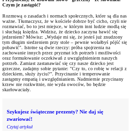
Czym je zastąpić?
Rozmową o zasadach i normach społecznych, które są dla nas
ważne. Tłumaczysz, że w kościele dobrze być cicho, czyli nie
rozmawiać, bo to jest miejsce, w którym inni ludzie modlą się
i słuchają księdza. Widzisz, że dziecko zaczyna bawić się
jedzeniem? Mówisz: „Wydaje mi się, że jesteś już znudzony
tym długim siedzeniem przy stole – pewnie wolałbyś pójść się
pobawić". Istotne są dwie rzeczy: próba spojrzenia na
zachowanie innych przez pryzmat ich potrzeb i możliwości
oraz formułowanie oczekiwań z uwzględnieniem naszych
potrzeb. Zamiast zastanawiać się czy nasze dziecko jest
grzeczne, zadajmy sobie pytanie: "Czy to, co robię w relacji z
dzieckiem, służy życiu?”. Przycinanie i temperowanie
zastąpmy empatią i uwzględnianiem. Nadmiernie przycinany
krzew nie rozkwitnie, nie wyda owoców, bo będzie
skarłowaciały.
Szykujesz świąteczne prezenty? Nie daj się
zwariować!
Czytaj artykuł