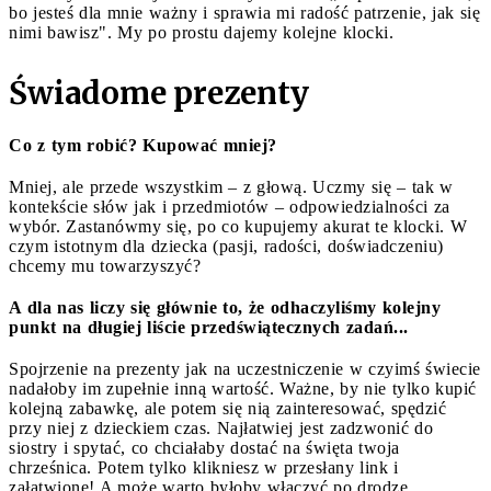
bo jesteś dla mnie ważny i sprawia mi radość patrzenie, jak się
nimi bawisz". My po prostu dajemy kolejne klocki.
Świadome prezenty
Co z tym robić? Kupować mniej?
Mniej, ale przede wszystkim – z głową. Uczmy się – tak w
kontekście słów jak i przedmiotów – odpowiedzialności za
wybór. Zastanówmy się, po co kupujemy akurat te klocki. W
czym istotnym dla dziecka (pasji, radości, doświadczeniu)
chcemy mu towarzyszyć?
A dla nas liczy się głównie to, że odhaczyliśmy kolejny
punkt na długiej liście przedświątecznych zadań...
Spojrzenie na prezenty jak na uczestniczenie w czyimś świecie
nadałoby im zupełnie inną wartość. Ważne, by nie tylko kupić
kolejną zabawkę, ale potem się nią zainteresować, spędzić
przy niej z dzieckiem czas. Najłatwiej jest zadzwonić do
siostry i spytać, co chciałaby dostać na święta twoja
chrześnica. Potem tylko klikniesz w przesłany link i
załatwione! A może warto byłoby włączyć po drodze