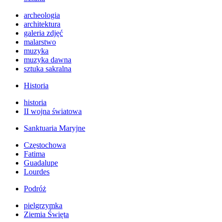
archeologia
architektura
galeria zdjęć
malarstwo
muzyka
muzyka dawna
sztuka sakralna
Historia
historia
II wojna światowa
Sanktuaria Maryjne
Częstochowa
Fatima
Guadalupe
Lourdes
Podróż
pielgrzymka
Ziemia Święta