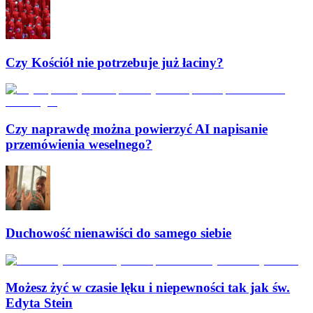
Czy Kościół nie potrzebuje już łaciny?
Czy naprawdę można powierzyć AI napisanie
przemówienia weselnego?
Duchowość nienawiści do samego siebie
Możesz żyć w czasie lęku i niepewności tak jak św.
Edyta Stein