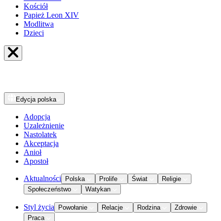
Kościół
Papież Leon XIV
Modlitwa
Dzieci
Edycja
polska
Adopcja
Uzależnienie
Nastolatek
Akceptacja
Anioł
Apostoł
Aktualności
Polska
Prolife
Świat
Religie
Społeczeństwo
Watykan
Styl życia
Powołanie
Relacje
Rodzina
Zdrowie
Praca