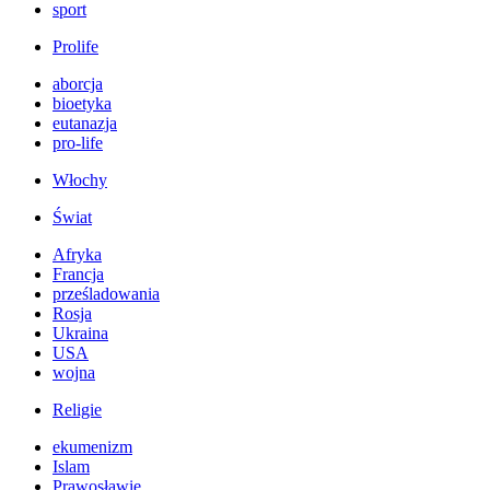
sport
Prolife
aborcja
bioetyka
eutanazja
pro-life
Włochy
Świat
Afryka
Francja
prześladowania
Rosja
Ukraina
USA
wojna
Religie
ekumenizm
Islam
Prawosławie