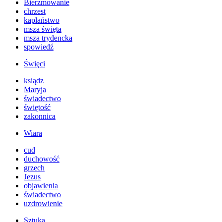
Bierzmowanie
chrzest
kapłaństwo
msza święta
msza trydencka
spowiedź
Święci
ksiądz
Maryja
świadectwo
świętość
zakonnica
Wiara
cud
duchowość
grzech
Jezus
objawienia
świadectwo
uzdrowienie
Sztuka