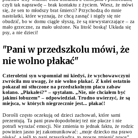
czyli tak naprawdę – brak kontaktu z życiem. Wiesz, że mówi
się, że sen to młodszy brat śmierci? Przychodzą do mnie
nastolatki, które wyznają, że chcą zasnąć i nigdy się nie
obudzić, bo w domu ciągle słyszą, że są niewystarczające – za
mało grzeczne, za mało ułożone. Na litość boską! Układa się
psy, a nie dzieci!
"Pani w przedszkolu mówi, że
nie wolno płakać"
Czteroletni syn wspomniał mi kiedyś, że wychowawczyni
zwróciła mu uwagę, że nie wolno płakać. Z kolei ostatnio
pokazał mi stłuczone na przedszkolnym placu zabaw
kolano. „Płakałeś?” – spytałam. „Nie, nie chciałem być
jakimś łobuzem” – odpowiedział. Trudno uwierzyć, że są
miejsca, w których niegrzecznie jest... płakać!
Dorośli często oczekują od dzieci zachowań, które sami
prezentują. Ta pani prawdopodobniej też nie płacze i nie
potrafi wyrażać emocji. Nie zmienia to jednak faktu, że rodzic
powinien jasno jej zakomunikować: „moje dziecko ma prawo
płakać, a jeśli to pani przeszkadza, to proszę zmienić pracę”.