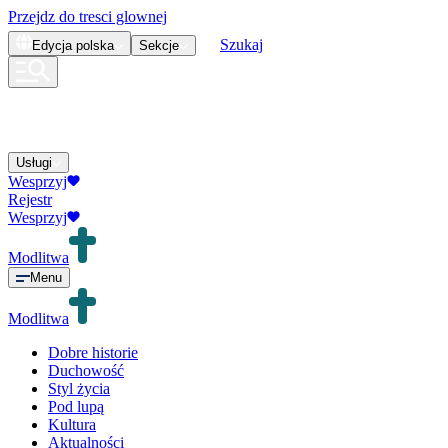
Przejdz do tresci glownej
Szukaj
Edycja
polska
Sekcje
Usługi
Wesprzyj
Rejestr
Wesprzyj
Modlitwa
Menu
Modlitwa
Dobre historie
Duchowość
Styl życia
Pod lupą
Kultura
Aktualności