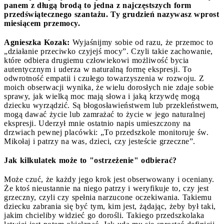
panem z długą brodą to jedna z najczęstszych form
przedświątecznego szantażu. Ty grudzień nazywasz wprost
miesiącem przemocy.
Agnieszka Kozak:
Wyjaśnijmy sobie od razu, że przemoc to
„działanie przeciwko czyjejś mocy”. Czyli takie zachowanie,
które odbiera drugiemu człowiekowi możliwość bycia
autentycznym i uderza w naturalną formę ekspresji. To
odwrotność empatii i czułego towarzyszenia w rozwoju. Z
moich obserwacji wynika, że wielu dorosłych nie zdaje sobie
sprawy, jak wielką moc mają słowa i jaką krzywdę mogą
dziecku wyrządzić. Są błogosławieństwem lub przekleństwem,
mogą dawać życie lub zamrażać to życie w jego naturalnej
ekspresji. Uderzył mnie ostatnio napis umieszczony na
drzwiach pewnej placówki: „To przedszkole monitoruje św.
Mikołaj i patrzy na was, dzieci, czy jesteście grzeczne”.
Jak kilkulatek może to "ostrzeżenie" odbierać?
Może czuć, że każdy jego krok jest obserwowany i oceniany.
Że ktoś nieustannie na niego patrzy i weryfikuje to, czy jest
grzeczny, czyli czy spełnia narzucone oczekiwania. Takiemu
dziecku zabrania się być tym, kim jest, żądając, żeby był taki,
jakim chcieliby widzieć go dorośli. Takiego przedszkolaka