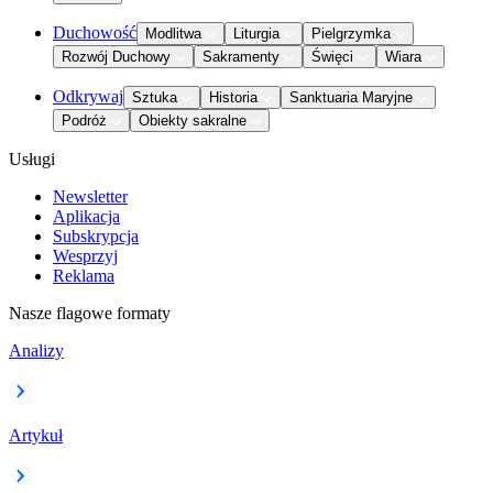
Duchowość
Modlitwa
Liturgia
Pielgrzymka
Rozwój Duchowy
Sakramenty
Święci
Wiara
Odkrywaj
Sztuka
Historia
Sanktuaria Maryjne
Podróż
Obiekty sakralne
Usługi
Newsletter
Aplikacja
Subskrypcja
Wesprzyj
Reklama
Nasze flagowe formaty
Analizy
Artykuł