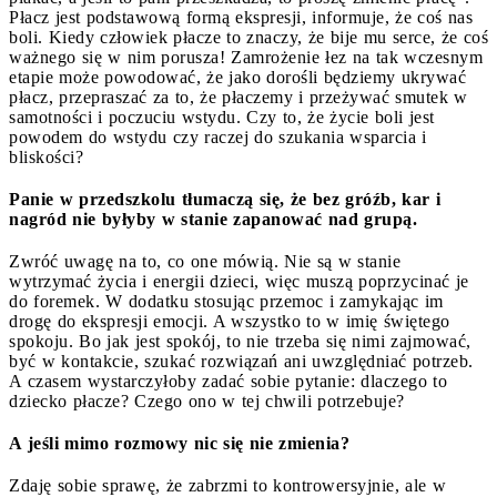
Płacz jest podstawową formą ekspresji, informuje, że coś nas
boli. Kiedy człowiek płacze to znaczy, że bije mu serce, że coś
ważnego się w nim porusza! Zamrożenie łez na tak wczesnym
etapie może powodować, że jako dorośli będziemy ukrywać
płacz, przepraszać za to, że płaczemy i przeżywać smutek w
samotności i poczuciu wstydu. Czy to, że życie boli jest
powodem do wstydu czy raczej do szukania wsparcia i
bliskości?
Panie w przedszkolu tłumaczą się, że bez gróźb, kar i
nagród nie byłyby w stanie zapanować nad grupą.
Zwróć uwagę na to, co one mówią. Nie są w stanie
wytrzymać życia i energii dzieci, więc muszą poprzycinać je
do foremek. W dodatku stosując przemoc i zamykając im
drogę do ekspresji emocji. A wszystko to w imię świętego
spokoju. Bo jak jest spokój, to nie trzeba się nimi zajmować,
być w kontakcie, szukać rozwiązań ani uwzględniać potrzeb.
A czasem wystarczyłoby zadać sobie pytanie: dlaczego to
dziecko płacze? Czego ono w tej chwili potrzebuje?
A jeśli mimo rozmowy nic się nie zmienia?
Zdaję sobie sprawę, że zabrzmi to kontrowersyjnie, ale w