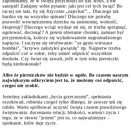
zapominamy, że w święta przychodzi do nas Jezus, a nie
sanepid! Zadajmy sobie pytanie: jaki jest cel tych świąt? Bo
raczej nie taki, by się fizycznie „zajechać”... Dlaczego tak
bardzo się na wszystko spinam? Dlaczego nie potrafię
pozwolić wewnętrznemu dziecku na autonomię, wolność,
ekspresję? Dlaczego wciąż wydaje mi się, że trzeba sprzątnąć,
ugotować, docisnąć? A potem ubieranie choinki, zamiast być
przyjemnością, kończy się wyładowaniem nagromadzonego
napięcia. I zaczyna się strofowanie: "za gęsto wieszasz
bombki", "krzywo założyłeś gwiazdę" itp. Najpierw trzeba
odpuścić coś w sobie, żeby umieć odpuścić wszystkim
dookoła. Czy świat się zawali, jeśli w tym roku pierniczki
będą niedoskonałe?
Albo że pierniczków nie będzie w ogóle. Bo czasem naszym
największym odkryciem jest to, że możemy coś odpuścić,
czegoś nie zrobić.
Jesteśmy zakładnikami „bycia grzecznymi”, spełniania
oczekiwań, robienia czegoś tylko dlatego, że zawsze tak się
robiło. Warto spróbować uczynić święta czasem prawdziwego
świętowania: doceniania relacji, bliskości, wartości życia i
tego, że w słowie "jestem" jest to, co najważniejsze –
spotkanie, które daje życie.