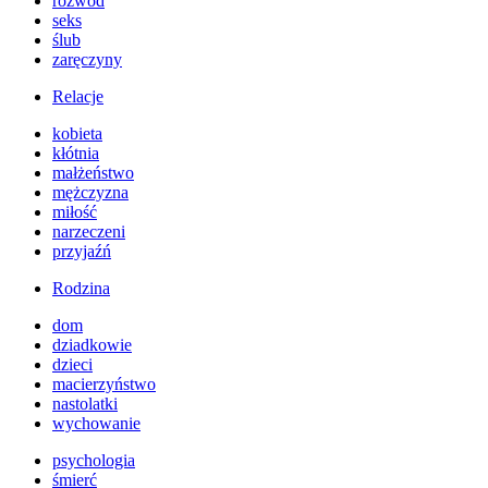
rozwód
seks
ślub
zaręczyny
Relacje
kobieta
kłótnia
małżeństwo
mężczyzna
miłość
narzeczeni
przyjaźń
Rodzina
dom
dziadkowie
dzieci
macierzyństwo
nastolatki
wychowanie
psychologia
śmierć