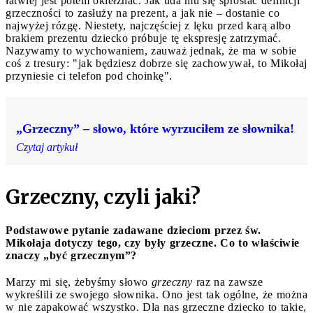
łatwiej jest potem okiełznać. Jak uda mu się sprostać definicji
grzeczności to zasłuży na prezent, a jak nie – dostanie co
najwyżej rózgę. Niestety, najczęściej z lęku przed karą albo
brakiem prezentu dziecko próbuje tę ekspresję zatrzymać.
Nazywamy to wychowaniem, zauważ jednak, że ma w sobie
coś z tresury: "jak będziesz dobrze się zachowywał, to Mikołaj
przyniesie ci telefon pod choinkę".
„Grzeczny” – słowo, które wyrzuciłem ze słownika!
Czytaj artykuł
Grzeczny, czyli jaki?
Podstawowe pytanie zadawane dzieciom przez św.
Mikołaja dotyczy tego, czy były grzeczne. Co to właściwie
znaczy „być grzecznym”?
Marzy mi się, żebyśmy słowo
grzeczny
raz na zawsze
wykreślili ze swojego słownika. Ono jest tak ogólne, że można
w nie zapakować wszystko. Dla nas grzeczne dziecko to takie,