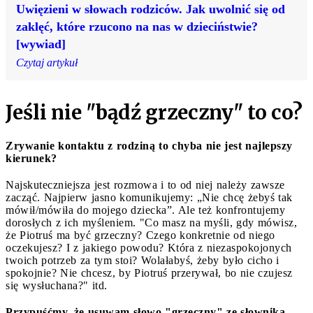
Uwięzieni w słowach rodziców. Jak uwolnić się od
zaklęć, które rzucono na nas w dzieciństwie?
[wywiad]
Czytaj artykuł
Jeśli nie "bądź grzeczny" to co?
Zrywanie kontaktu z rodziną to chyba nie jest najlepszy
kierunek?
Najskuteczniejsza jest rozmowa i to od niej należy zawsze
zacząć. Najpierw jasno komunikujemy: „Nie chcę żebyś tak
mówił/mówiła do mojego dziecka”. Ale też konfrontujemy
dorosłych z ich myśleniem. "Co masz na myśli, gdy mówisz,
że Piotruś ma być grzeczny? Czego konkretnie od niego
oczekujesz? I z jakiego powodu? Która z niezaspokojonych
twoich potrzeb za tym stoi? Wolałabyś, żeby było cicho i
spokojnie? Nie chcesz, by Piotruś przerywał, bo nie czujesz
się wysłuchana?" itd.
Przypuśćmy, że usuwam słowo "grzeczny" ze słownika.