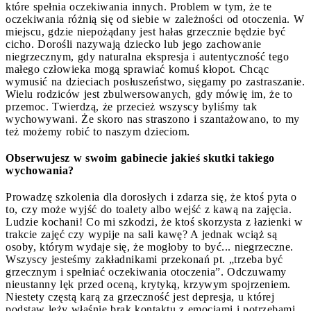
które spełnia oczekiwania innych. Problem w tym, że te
oczekiwania różnią się od siebie w zależności od otoczenia. W
miejscu, gdzie niepożądany jest hałas grzecznie będzie być
cicho. Dorośli nazywają dziecko lub jego zachowanie
niegrzecznym, gdy naturalna ekspresja i autentyczność tego
małego człowieka mogą sprawiać komuś kłopot. Chcąc
wymusić na dzieciach posłuszeństwo, sięgamy po zastraszanie.
Wielu rodziców jest zbulwersowanych, gdy mówię im, że to
przemoc. Twierdzą, że przecież wszyscy byliśmy tak
wychowywani. Że skoro nas straszono i szantażowano, to my
też możemy robić to naszym dzieciom.
Obserwujesz w swoim gabinecie jakieś skutki takiego
wychowania?
Prowadzę szkolenia dla dorosłych i zdarza się, że ktoś pyta o
to, czy może wyjść do toalety albo wejść z kawą na zajęcia.
Ludzie kochani! Co mi szkodzi, że ktoś skorzysta z łazienki w
trakcie zajęć czy wypije na sali kawę? A jednak wciąż są
osoby, którym wydaje się, że mogłoby to być... niegrzeczne.
Wszyscy jesteśmy zakładnikami przekonań pt. „trzeba być
grzecznym i spełniać oczekiwania otoczenia”. Odczuwamy
nieustanny lęk przed oceną, krytyką, krzywym spojrzeniem.
Niestety częstą karą za grzeczność jest depresja, u której
podstaw leży właśnie brak kontaktu z emocjami i potrzebami,