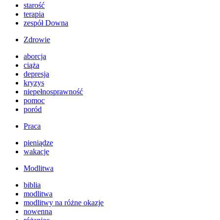
starość
terapia
zespół Downa
Zdrowie
aborcja
ciąża
depresja
kryzys
niepełnosprawność
pomoc
poród
Praca
pieniądze
wakacje
Modlitwa
biblia
modlitwa
modlitwy na różne okazje
nowenna