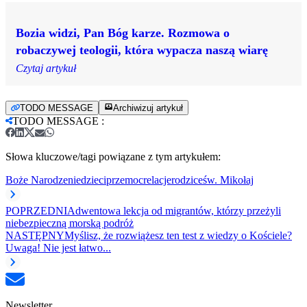
Bozia widzi, Pan Bóg karze. Rozmowa o
robaczywej teologii, która wypacza naszą wiarę
Czytaj artykuł
TODO MESSAGE
Archiwizuj artykuł
TODO MESSAGE
:
Słowa kluczowe/tagi powiązane z tym artykułem:
Boże Narodzenie
dzieci
przemoc
relacje
rodzice
św. Mikołaj
POPRZEDNI
Adwentowa lekcja od migrantów, którzy przeżyli
niebezpieczną morską podróż
NASTĘPNY
Myślisz, że rozwiążesz ten test z wiedzy o Kościele?
Uwaga! Nie jest łatwo...
Newsletter