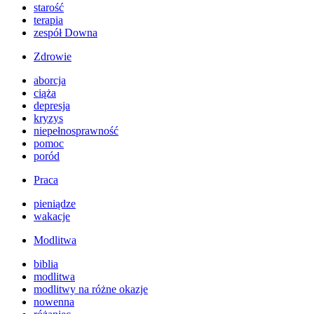
starość
terapia
zespół Downa
Zdrowie
aborcja
ciąża
depresja
kryzys
niepełnosprawność
pomoc
poród
Praca
pieniądze
wakacje
Modlitwa
biblia
modlitwa
modlitwy na różne okazje
nowenna