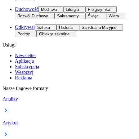
Duchowość
Modlitwa
Liturgia
Pielgrzymka
Rozwój Duchowy
Sakramenty
Święci
Wiara
Odkrywaj
Sztuka
Historia
Sanktuaria Maryjne
Podróż
Obiekty sakralne
Usługi
Newsletter
Aplikacja
Subskrypcja
Wesprzyj
Reklama
Nasze flagowe formaty
Analizy
Artykuł