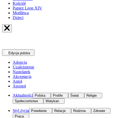
Kościół
Papież Leon XIV
Modlitwa
Dzieci
Edycja
polska
Adopcja
Uzależnienie
Nastolatek
Akceptacja
Anioł
Apostoł
Aktualności
Polska
Prolife
Świat
Religie
Społeczeństwo
Watykan
Styl życia
Powołanie
Relacje
Rodzina
Zdrowie
Praca