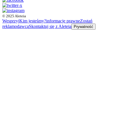
© 2025 Aleteia
Wesprzyj
Kim jesteśmy?
informacje prawne
Zostań
reklamodawcą
Skontaktuj się z Aleteią
Prywatność