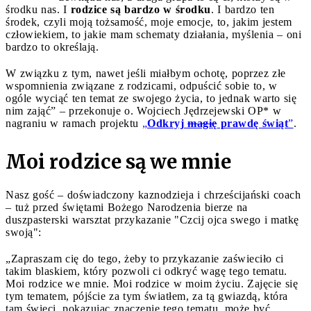
środku nas. I
rodzice są bardzo w środku
. I bardzo ten
środek, czyli moją tożsamość, moje emocje, to, jakim jestem
człowiekiem, to jakie mam schematy działania, myślenia – oni
bardzo to określają.
W związku z tym, nawet jeśli miałbym ochotę, poprzez złe
wspomnienia związane z rodzicami, odpuścić sobie to, w
ogóle wyciąć ten temat ze swojego życia, to jednak warto się
nim zająć” – przekonuje o. Wojciech Jędrzejewski OP* w
nagraniu w ramach projektu
„
Odkryj
magię
prawdę świąt
”
.
Moi rodzice są we mnie
Nasz gość – doświadczony kaznodzieja i chrześcijański coach
– tuż przed świętami Bożego Narodzenia bierze na
duszpasterski warsztat przykazanie "Czcij ojca swego i matkę
swoją":
„Zapraszam cię do tego, żeby to przykazanie zaświeciło ci
takim blaskiem, który pozwoli ci odkryć wagę tego tematu.
Moi rodzice we mnie. Moi rodzice w moim życiu. Zajęcie się
tym tematem, pójście za tym światłem, za tą gwiazdą, która
tam świeci, pokazując znaczenie tego tematu, może być