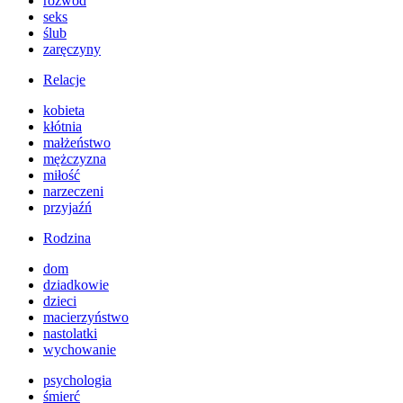
rozwód
seks
ślub
zaręczyny
Relacje
kobieta
kłótnia
małżeństwo
mężczyzna
miłość
narzeczeni
przyjaźń
Rodzina
dom
dziadkowie
dzieci
macierzyństwo
nastolatki
wychowanie
psychologia
śmierć