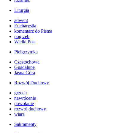
różaniec
Liturgia
adwent
Eucharystia
komentarz do Pisma
pogrzeb
Wielki Post
Pielgrzymka
Częstochowa
Guadalupe
Jasna Góra
Rozwój Duchowy
grzech
nawrócenie
powołanie
rozwój duchowy
wiara
Sakramenty