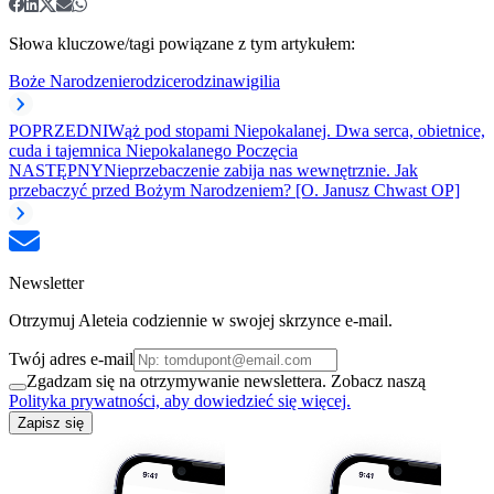
Słowa kluczowe/tagi powiązane z tym artykułem:
Boże Narodzenie
rodzice
rodzina
wigilia
POPRZEDNI
Wąż pod stopami Niepokalanej. Dwa serca, obietnice,
cuda i tajemnica Niepokalanego Poczęcia
NASTĘPNY
Nieprzebaczenie zabija nas wewnętrznie. Jak
przebaczyć przed Bożym Narodzeniem? [O. Janusz Chwast OP]
Newsletter
Otrzymuj Aleteia codziennie w swojej skrzynce e-mail.
Twój adres e-mail
Zgadzam się na otrzymywanie newslettera. Zobacz naszą
Polityka prywatności, aby dowiedzieć się więcej.
Zapisz się