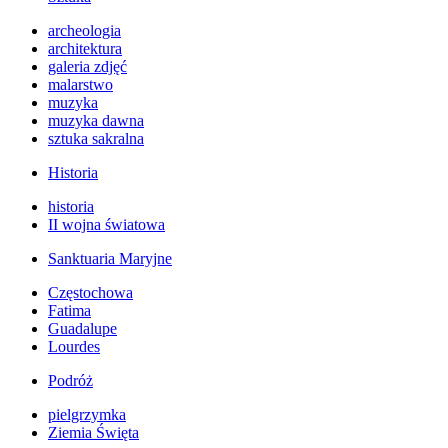
archeologia
architektura
galeria zdjęć
malarstwo
muzyka
muzyka dawna
sztuka sakralna
Historia
historia
II wojna światowa
Sanktuaria Maryjne
Częstochowa
Fatima
Guadalupe
Lourdes
Podróż
pielgrzymka
Ziemia Święta