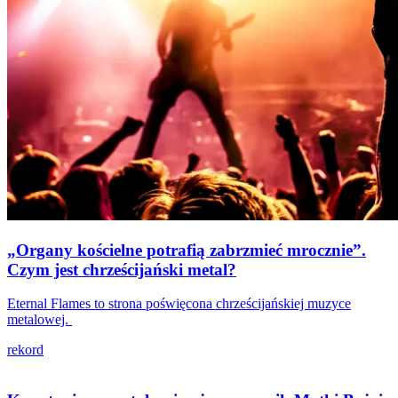
„Organy kościelne potrafią zabrzmieć mrocznie”.
Czym jest chrześcijański metal?
Eternal Flames to strona poświęcona chrześcijańskiej muzyce
metalowej.
rekord