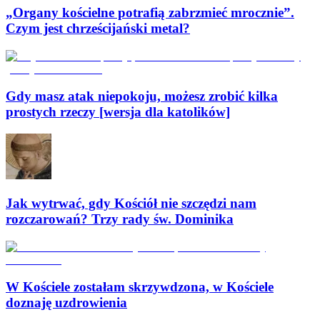
„Organy kościelne potrafią zabrzmieć mrocznie”.
Czym jest chrześcijański metal?
Gdy masz atak niepokoju, możesz zrobić kilka
prostych rzeczy [wersja dla katolików]
Jak wytrwać, gdy Kościół nie szczędzi nam
rozczarowań? Trzy rady św. Dominika
W Kościele zostałam skrzywdzona, w Kościele
doznaję uzdrowienia