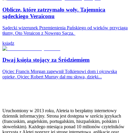
Oblicze, które zatrzymało woły. Tajemnica
sądeckiego Veraiconu
Sądecki wizerunek Przemienienia Pańskiego od wieków przyciąga
tłumy. Oto Veraicon z Nowego Sącza.
ksiądz
Dwaj księża stojący za Śródziemiem
Ojciec Francis Morgan zapewnił Tolkienowi dom i ojcowską
opiekę. Ojciec Robert Murray dał mu słowa, dzięki...
Uruchomiony w 2013 roku, Aleteia to bezpłatny internetowy
dziennik informacyjny. Strona jest dostępna w sześciu językach
(francuskim, angielskim, portugalskim, hiszpańskim, polskim i
słoweńskim). Każdego miesiąca ponad 10 milionów czytelników
korzysta z Aletei poprzez jej stronę internetową, aplikację oraz