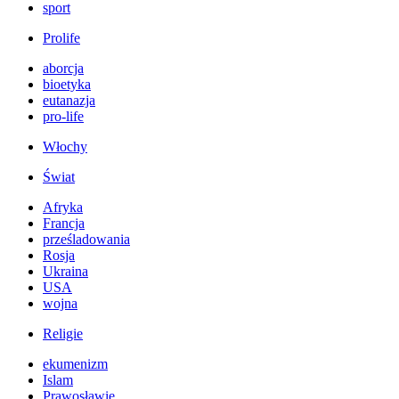
sport
Prolife
aborcja
bioetyka
eutanazja
pro-life
Włochy
Świat
Afryka
Francja
prześladowania
Rosja
Ukraina
USA
wojna
Religie
ekumenizm
Islam
Prawosławie