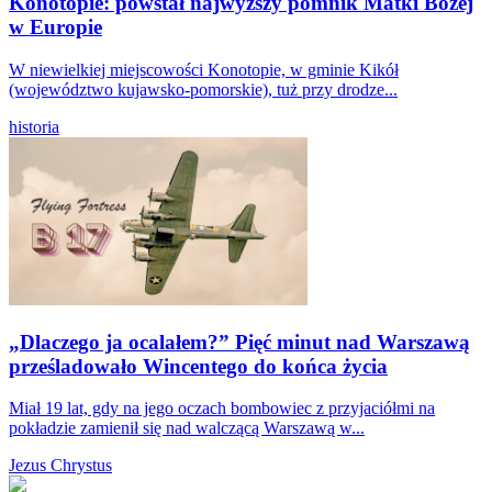
Konotopie: powstał najwyższy pomnik Matki Bożej
w Europie
W niewielkiej miejscowości Konotopie, w gminie Kikół
(województwo kujawsko-pomorskie), tuż przy drodze...
historia
„Dlaczego ja ocalałem?” Pięć minut nad Warszawą
prześladowało Wincentego do końca życia
Miał 19 lat, gdy na jego oczach bombowiec z przyjaciółmi na
pokładzie zamienił się nad walczącą Warszawą w...
Jezus Chrystus