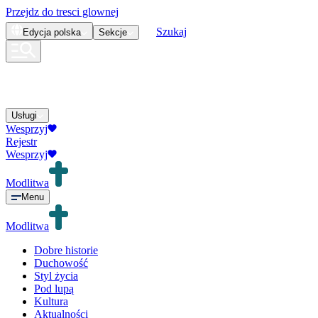
Przejdz do tresci glownej
Szukaj
Edycja
polska
Sekcje
Usługi
Wesprzyj
Rejestr
Wesprzyj
Modlitwa
Menu
Modlitwa
Dobre historie
Duchowość
Styl życia
Pod lupą
Kultura
Aktualności