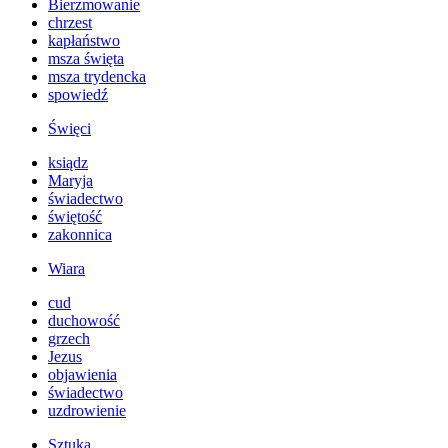
Bierzmowanie
chrzest
kapłaństwo
msza święta
msza trydencka
spowiedź
Święci
ksiądz
Maryja
świadectwo
świętość
zakonnica
Wiara
cud
duchowość
grzech
Jezus
objawienia
świadectwo
uzdrowienie
Sztuka