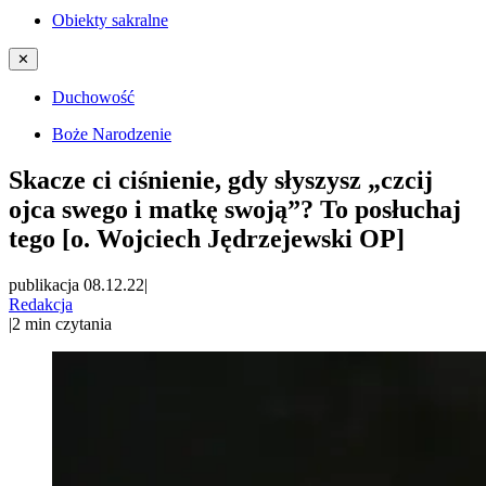
Obiekty sakralne
✕
Duchowość
Boże Narodzenie
Skacze ci ciśnienie, gdy słyszysz „czcij
ojca swego i matkę swoją”? To posłuchaj
tego [o. Wojciech Jędrzejewski OP]
publikacja 08.12.22
|
Redakcja
|
2
min czytania