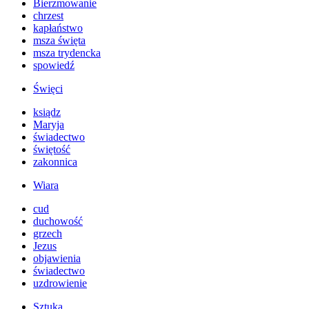
Bierzmowanie
chrzest
kapłaństwo
msza święta
msza trydencka
spowiedź
Święci
ksiądz
Maryja
świadectwo
świętość
zakonnica
Wiara
cud
duchowość
grzech
Jezus
objawienia
świadectwo
uzdrowienie
Sztuka