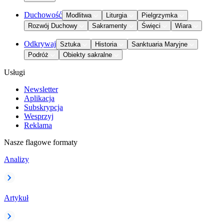
Duchowość
Modlitwa
Liturgia
Pielgrzymka
Rozwój Duchowy
Sakramenty
Święci
Wiara
Odkrywaj
Sztuka
Historia
Sanktuaria Maryjne
Podróż
Obiekty sakralne
Usługi
Newsletter
Aplikacja
Subskrypcja
Wesprzyj
Reklama
Nasze flagowe formaty
Analizy
Artykuł