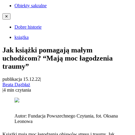
Obiekty sakralne
✕
Dobre historie
książka
Jak książki pomagają małym
uchodźcom? “Mają moc łagodzenia
traumy”
publikacja 15.12.22
|
Beata Dązbłaż
|
4
min czytania
Autor:
Fundacja Powszechnego Czytania, fot. Oksana
Leonowa
Książki mają moc łagodzenia objawów stresu i traumy. Jak