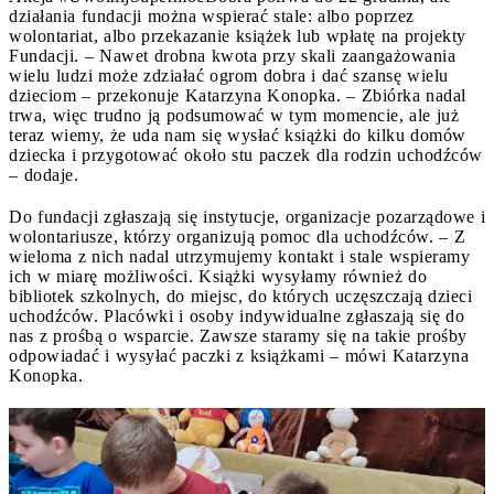
działania fundacji można wspierać stale: albo poprzez
wolontariat, albo przekazanie książek lub wpłatę na projekty
Fundacji. – Nawet drobna kwota przy skali zaangażowania
wielu ludzi może zdziałać ogrom dobra i dać szansę wielu
dzieciom – przekonuje Katarzyna Konopka. – Zbiórka nadal
trwa, więc trudno ją podsumować w tym momencie, ale już
teraz wiemy, że uda nam się wysłać książki do kilku domów
dziecka i przygotować około stu paczek dla rodzin uchodźców
– dodaje.
Do fundacji zgłaszają się instytucje, organizacje pozarządowe i
wolontariusze, którzy organizują pomoc dla uchodźców. – Z
wieloma z nich nadal utrzymujemy kontakt i stale wspieramy
ich w miarę możliwości. Książki wysyłamy również do
bibliotek szkolnych, do miejsc, do których uczęszczają dzieci
uchodźców. Placówki i osoby indywidualne zgłaszają się do
nas z prośbą o wsparcie. Zawsze staramy się na takie prośby
odpowiadać i wysyłać paczki z książkami – mówi Katarzyna
Konopka.