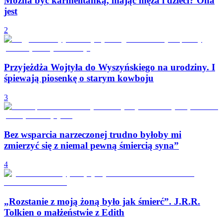
Można być karmelitanką, mając męża i dzieci? Ona
jest
2
Przyjeżdża Wojtyła do Wyszyńskiego na urodziny. I
śpiewają piosenkę o starym kowboju
3
Bez wsparcia narzeczonej trudno byłoby mi
zmierzyć się z niemal pewną śmiercią syna”
4
„Rozstanie z moją żoną było jak śmierć”. J.R.R.
Tolkien o małżeństwie z Edith