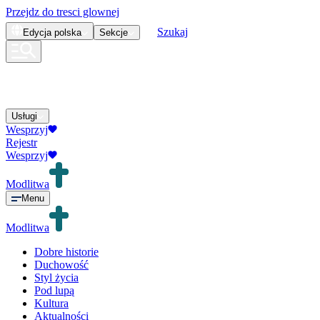
Przejdz do tresci glownej
Szukaj
Edycja
polska
Sekcje
Usługi
Wesprzyj
Rejestr
Wesprzyj
Modlitwa
Menu
Modlitwa
Dobre historie
Duchowość
Styl życia
Pod lupą
Kultura
Aktualności