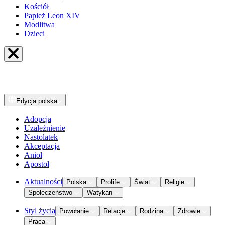
Kościół
Papież Leon XIV
Modlitwa
Dzieci
Edycja
polska
Adopcja
Uzależnienie
Nastolatek
Akceptacja
Anioł
Apostoł
Aktualności
Polska
Prolife
Świat
Religie
Społeczeństwo
Watykan
Styl życia
Powołanie
Relacje
Rodzina
Zdrowie
Praca