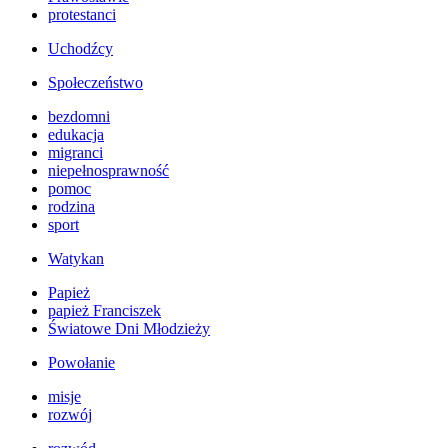
protestanci
Uchodźcy
Społeczeństwo
bezdomni
edukacja
migranci
niepełnosprawność
pomoc
rodzina
sport
Watykan
Papież
papież Franciszek
Światowe Dni Młodzieży
Powołanie
misje
rozwój