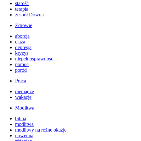
starość
terapia
zespół Downa
Zdrowie
aborcja
ciąża
depresja
kryzys
niepełnosprawność
pomoc
poród
Praca
pieniądze
wakacje
Modlitwa
biblia
modlitwa
modlitwy na różne okazje
nowenna