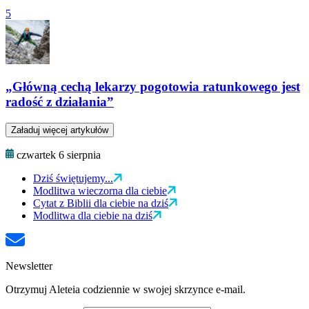
5
„Główną cechą lekarzy pogotowia ratunkowego jest
radość z działania”
Załaduj więcej artykułów
czwartek 6 sierpnia
Dziś świętujemy...
Modlitwa wieczorna dla ciebie
Cytat z Biblii dla ciebie na dziś
Modlitwa dla ciebie na dziś
Newsletter
Otrzymuj Aleteia codziennie w swojej skrzynce e-mail.