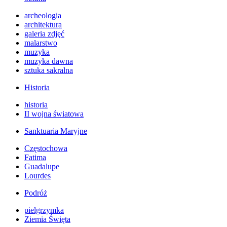
archeologia
architektura
galeria zdjęć
malarstwo
muzyka
muzyka dawna
sztuka sakralna
Historia
historia
II wojna światowa
Sanktuaria Maryjne
Częstochowa
Fatima
Guadalupe
Lourdes
Podróż
pielgrzymka
Ziemia Święta