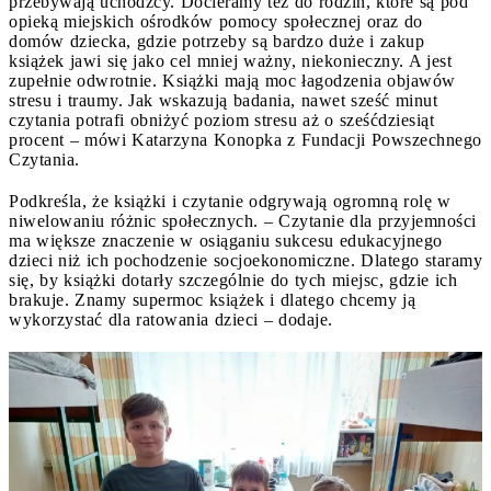
przebywają uchodźcy. Docieramy też do rodzin, które są pod
opieką miejskich ośrodków pomocy społecznej oraz do
domów dziecka, gdzie potrzeby są bardzo duże i zakup
książek jawi się jako cel mniej ważny, niekonieczny. A jest
zupełnie odwrotnie. Książki mają moc łagodzenia objawów
stresu i traumy. Jak wskazują badania, nawet sześć minut
czytania potrafi obniżyć poziom stresu aż o sześćdziesiąt
procent – mówi Katarzyna Konopka z Fundacji Powszechnego
Czytania.
Podkreśla, że książki i czytanie odgrywają ogromną rolę w
niwelowaniu różnic społecznych. – Czytanie dla przyjemności
ma większe znaczenie w osiąganiu sukcesu edukacyjnego
dzieci niż ich pochodzenie socjoekonomiczne. Dlatego staramy
się, by książki dotarły szczególnie do tych miejsc, gdzie ich
brakuje. Znamy supermoc książek i dlatego chcemy ją
wykorzystać dla ratowania dzieci – dodaje.