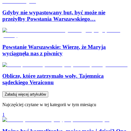
Gdyby nie wypastowany but, być może nie
przeżyłby Powstania Warszawskiego…
Powstanie Warszawskie: Wierzę, że Maryja
wyciągnęła nas z piwnicy
Oblicze, które zatrzymało woły. Tajemnica
sądeckiego Veraiconu
Załaduj więcej artykułów
Najczęściej czytane w tej kategorii w tym miesiącu
1