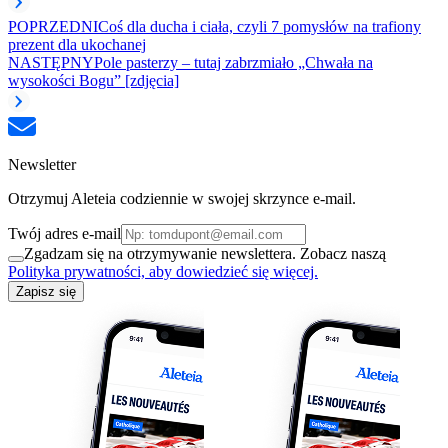
POPRZEDNI
Coś dla ducha i ciała, czyli 7 pomysłów na trafiony
prezent dla ukochanej
NASTĘPNY
Pole pasterzy – tutaj zabrzmiało „Chwała na
wysokości Bogu” [zdjęcia]
Newsletter
Otrzymuj Aleteia codziennie w swojej skrzynce e-mail.
Twój adres e-mail
Zgadzam się na otrzymywanie newslettera. Zobacz naszą
Polityka prywatności, aby dowiedzieć się więcej.
Zapisz się