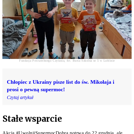
Fundacja Powszechnego Czytania, fot. Bursa Szkolna nr 5 w Lublinie
Chłopiec z Ukrainy pisze list do św. Mikołaja i
prosi o pewną supermoc!
Czytaj artykuł
Stałe wsparcie
Akcja #UwolnijSupermocDobra potrwa do 22 grudnia, ale