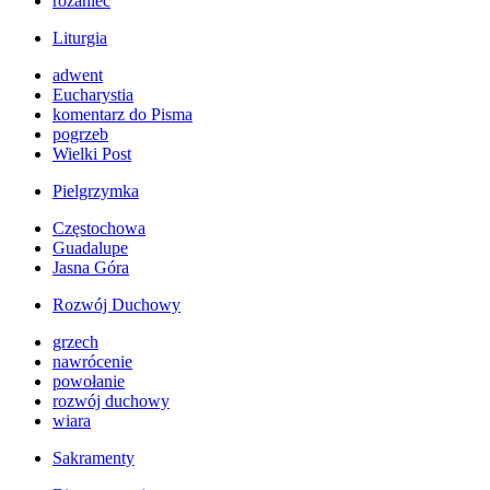
różaniec
Liturgia
adwent
Eucharystia
komentarz do Pisma
pogrzeb
Wielki Post
Pielgrzymka
Częstochowa
Guadalupe
Jasna Góra
Rozwój Duchowy
grzech
nawrócenie
powołanie
rozwój duchowy
wiara
Sakramenty