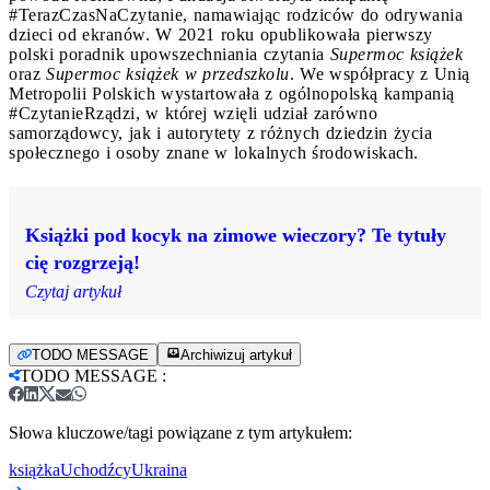
#TerazCzasNaCzytanie, namawiając rodziców do odrywania
dzieci od ekranów. W 2021 roku opublikowała pierwszy
polski poradnik upowszechniania czytania
Supermoc książek
oraz
Supermoc książek w przedszkolu
. We współpracy z Unią
Metropolii Polskich wystartowała z ogólnopolską kampanią
#CzytanieRządzi, w której wzięli udział zarówno
samorządowcy, jak i autorytety z różnych dziedzin życia
społecznego i osoby znane w lokalnych środowiskach.
Książki pod kocyk na zimowe wieczory? Te tytuły
cię rozgrzeją!
Czytaj artykuł
TODO MESSAGE
Archiwizuj artykuł
TODO MESSAGE
:
Słowa kluczowe/tagi powiązane z tym artykułem:
książka
Uchodźcy
Ukraina