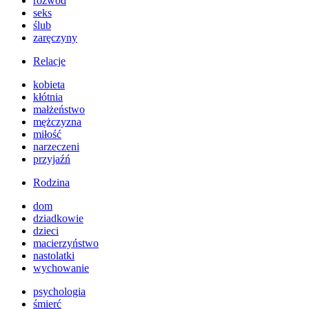
rozwód
seks
ślub
zaręczyny
Relacje
kobieta
kłótnia
małżeństwo
mężczyzna
miłość
narzeczeni
przyjaźń
Rodzina
dom
dziadkowie
dzieci
macierzyństwo
nastolatki
wychowanie
psychologia
śmierć