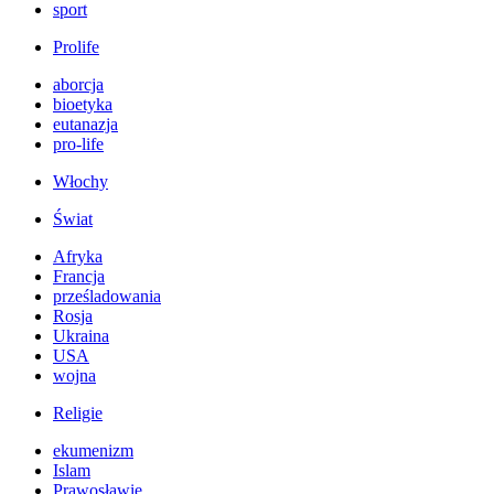
sport
Prolife
aborcja
bioetyka
eutanazja
pro-life
Włochy
Świat
Afryka
Francja
prześladowania
Rosja
Ukraina
USA
wojna
Religie
ekumenizm
Islam
Prawosławie