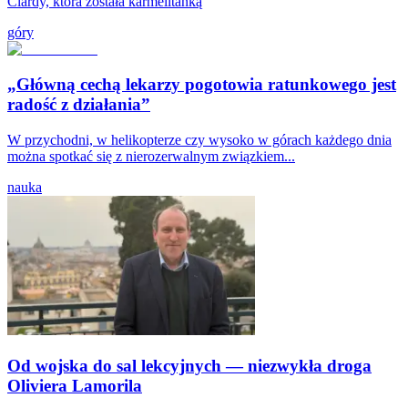
Clardy, która została karmelitanką
góry
„Główną cechą lekarzy pogotowia ratunkowego jest
radość z działania”
W przychodni, w helikopterze czy wysoko w górach każdego dnia
można spotkać się z nierozerwalnym związkiem...
nauka
Od wojska do sal lekcyjnych — niezwykła droga
Oliviera Lamorila