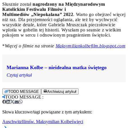
Słusznie został
nagrodzony na Międzynarodowym
Katolickim Festiwalu Filmów i
Multimediów „Niepokalana” 2022
. Warto go obejrzeć więcej
niż raz. Dla przyjemności oglądania, ale też by wychwycić
wszystkie detale, które Gabriela Mruszczak pieczołowicie
wplotła w gobelin tej historii. Wyszłam po seansie z wielkim
pokojem w sercu i odnowionym pragnieniem świętości.
*
Więcej o filmie na stronie
Maksymiliankolbefilm.blogspot.com
Marianna Kolbe – nieidealna matka świętego
Czytaj artykuł
TODO MESSAGE
Archiwizuj artykuł
TODO MESSAGE
:
Słowa kluczowe/tagi powiązane z tym artykułem:
Auschwitz
film
św. Maksymilian Kolbe
święci