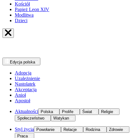
Kościół
Papież Leon XIV
Modlitwa
Dzieci
Edycja
polska
Adopcja
Uzależnienie
Nastolatek
Akceptacja
Anioł
Apostoł
Aktualności
Polska
Prolife
Świat
Religie
Społeczeństwo
Watykan
Styl życia
Powołanie
Relacje
Rodzina
Zdrowie
Praca