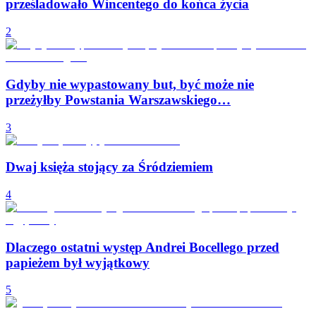
prześladowało Wincentego do końca życia
2
Gdyby nie wypastowany but, być może nie
przeżyłby Powstania Warszawskiego…
3
Dwaj księża stojący za Śródziemiem
4
Dlaczego ostatni występ Andrei Bocellego przed
papieżem był wyjątkowy
5