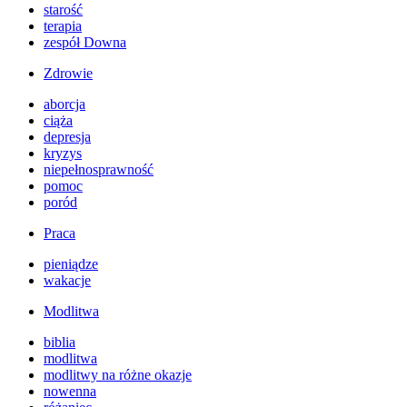
starość
terapia
zespół Downa
Zdrowie
aborcja
ciąża
depresja
kryzys
niepełnosprawność
pomoc
poród
Praca
pieniądze
wakacje
Modlitwa
biblia
modlitwa
modlitwy na różne okazje
nowenna