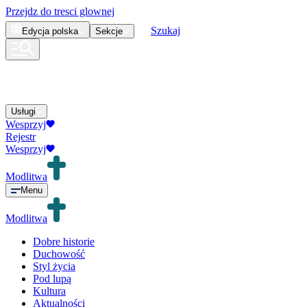
Przejdz do tresci glownej
Szukaj
Edycja
polska
Sekcje
Usługi
Wesprzyj
Rejestr
Wesprzyj
Modlitwa
Menu
Modlitwa
Dobre historie
Duchowość
Styl życia
Pod lupą
Kultura
Aktualności