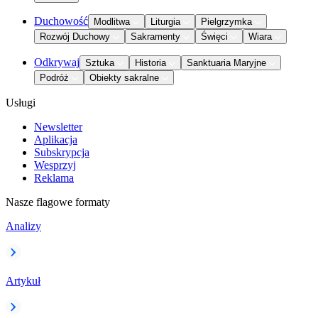
Duchowość
Modlitwa
Liturgia
Pielgrzymka
Rozwój Duchowy
Sakramenty
Święci
Wiara
Odkrywaj
Sztuka
Historia
Sanktuaria Maryjne
Podróż
Obiekty sakralne
Usługi
Newsletter
Aplikacja
Subskrypcja
Wesprzyj
Reklama
Nasze flagowe formaty
Analizy
Artykuł