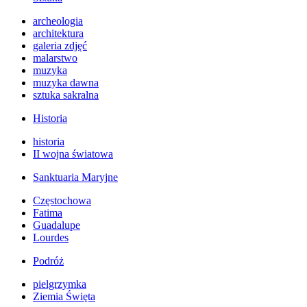
archeologia
architektura
galeria zdjęć
malarstwo
muzyka
muzyka dawna
sztuka sakralna
Historia
historia
II wojna światowa
Sanktuaria Maryjne
Częstochowa
Fatima
Guadalupe
Lourdes
Podróż
pielgrzymka
Ziemia Święta