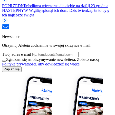
POPRZEDNI
Modlitwa wieczorna dla ciebie na dziś || 23 grudnia
NASTĘPNY
W Wigilię spłonął ich dom. Dziś twierdzą, że to były
ich najlepsze święta
Newsletter
Otrzymuj Aleteia codziennie w swojej skrzynce e-mail.
Twój adres e-mail
Zgadzam się na otrzymywanie newslettera. Zobacz naszą
Polityka prywatności, aby dowiedzieć się więcej.
Zapisz się