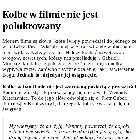
Kolbe w filmie nie jest
polukrowany
Mottem filmu są słowa, które święty powiedział do jednego ze
współwięźniów. „Właśnie tutaj w
Auschwitz
nie wolno nam
nienawidzić. Należy kochać. Należy kochać nawet swoich
wrogów, nawet tych, którzy nas prześladują”. Gabrieli
Mruszczak udało się pokazać, że ze śmierci męczennika
wypływa życie. Zarówno fizyczne ocalenie, jak i zawierzenie
Bogu.
Jednak to niejedyne jej osiągnięcie.
Kolbe w tym filmie nie jest szacowną postacią z przeszłości.
Podobnie zresztą jak przewijający się nieco w tle Wenanty
Katarzyniec. To do jego słów odwołuje się o. Piotr Cuber,
tłumaczący Kopijaszowi, dlaczego katolicy zwracają się do
świętych:
My wierzymy, że oni żyją. Wenanty powtarzał, że dopóki
żyje na tym świecie, to może działać tylko jedną ręką, bo
drugą trzyma się nieba. Obiecał jednak, że kiedy umrze,