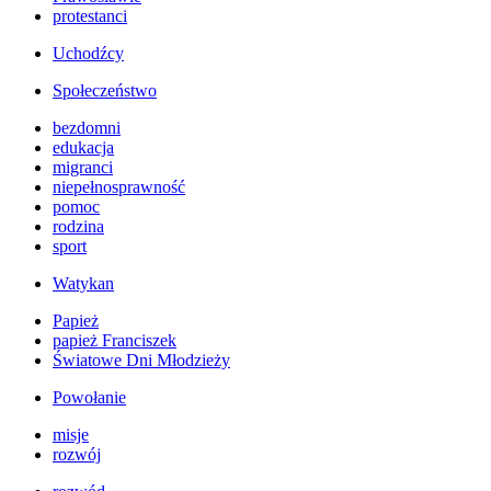
protestanci
Uchodźcy
Społeczeństwo
bezdomni
edukacja
migranci
niepełnosprawność
pomoc
rodzina
sport
Watykan
Papież
papież Franciszek
Światowe Dni Młodzieży
Powołanie
misje
rozwój