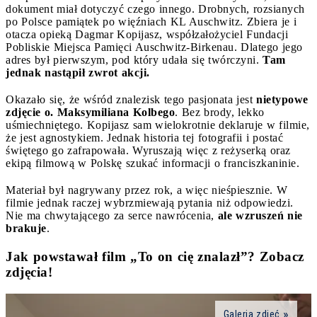
dokument miał dotyczyć czego innego. Drobnych, rozsianych
po Polsce pamiątek po więźniach KL Auschwitz. Zbiera je i
otacza opieką Dagmar Kopijasz, współzałożyciel Fundacji
Pobliskie Miejsca Pamięci Auschwitz-Birkenau. Dlatego jego
adres był pierwszym, pod który udała się twórczyni.
Tam
jednak nastąpił zwrot akcji.
Okazało się, że wśród znalezisk tego pasjonata jest
nietypowe
zdjęcie o. Maksymiliana Kolbego
. Bez brody, lekko
uśmiechniętego. Kopijasz sam wielokrotnie deklaruje w filmie,
że jest agnostykiem. Jednak historia tej fotografii i postać
świętego go zafrapowała. Wyruszają więc z reżyserką oraz
ekipą filmową w Polskę szukać informacji o franciszkaninie.
Materiał był nagrywany przez rok, a więc nieśpiesznie. W
filmie jednak raczej wybrzmiewają pytania niż odpowiedzi.
Nie ma chwytającego za serce nawrócenia,
ale wzruszeń nie
brakuje
.
Jak powstawał film „To on cię znalazł”? Zobacz
zdjęcia!
Galeria zdjęć