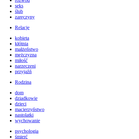
rozwód
seks
ślub
zaręczyny
Relacje
kobieta
kłótnia
małżeństwo
mężczyzna
miłość
narzeczeni
przyjaźń
Rodzina
dom
dziadkowie
dzieci
macierzyństwo
nastolatki
wychowanie
psychologia
śmierć