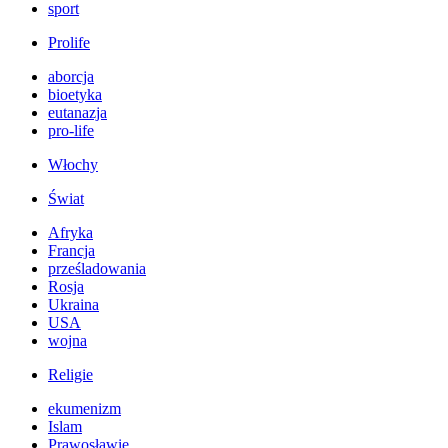
sport
Prolife
aborcja
bioetyka
eutanazja
pro-life
Włochy
Świat
Afryka
Francja
prześladowania
Rosja
Ukraina
USA
wojna
Religie
ekumenizm
Islam
Prawosławie