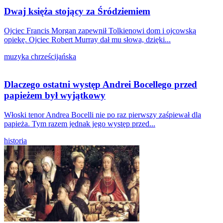
Dwaj księża stojący za Śródziemiem
Ojciec Francis Morgan zapewnił Tolkienowi dom i ojcowską
opiekę. Ojciec Robert Murray dał mu słowa, dzięki...
muzyka chrześcijańska
Dlaczego ostatni występ Andrei Bocellego przed
papieżem był wyjątkowy
Włoski tenor Andrea Bocelli nie po raz pierwszy zaśpiewał dla
papieża. Tym razem jednak jego występ przed...
historia