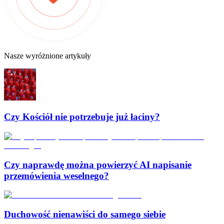
Nasze wyróżnione artykuły
Czy Kościół nie potrzebuje już łaciny?
Czy naprawdę można powierzyć AI napisanie
przemówienia weselnego?
Duchowość nienawiści do samego siebie