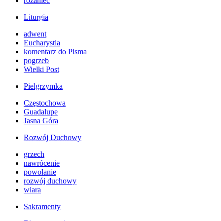
różaniec
Liturgia
adwent
Eucharystia
komentarz do Pisma
pogrzeb
Wielki Post
Pielgrzymka
Częstochowa
Guadalupe
Jasna Góra
Rozwój Duchowy
grzech
nawrócenie
powołanie
rozwój duchowy
wiara
Sakramenty