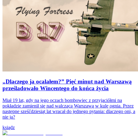
„Dlaczego ja ocalałem?” Pięć minut nad Warszawą
prześladowało Wincentego do końca życia
Miał 19 lat, gdy na jego oczach bombowiec z przyjaciółmi na
pokładzie zamienił się nad walczącą Warszawą w kulę ognia. Przez
następne sześćdziesiąt lat wracał do jednego pytania: dlaczego oni, a
nie ja?
ksiądz