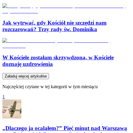
Jak wytrwać, gdy Kościół nie szczędzi nam
rozczarowań? Trzy rady św. Dominika
W Kościele zostałam skrzywdzona, w Kościele
doznaję uzdrowienia
Załaduj więcej artykułów
Najczęściej czytane w tej kategorii w tym miesiącu
1
„Dlaczego ja ocalałem?” Pięć minut nad Warszawą