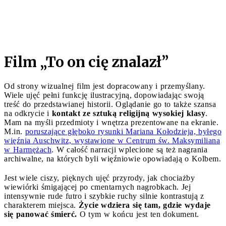
Film „To on cię znalazł
”
Od strony wizualnej film jest dopracowany i przemyślany.
Wiele ujęć pełni funkcję ilustracyjną, dopowiadając swoją
treść do przedstawianej historii. Oglądanie go to także szansa
na odkrycie i
kontakt ze sztuką religijną wysokiej klasy
.
Mam na myśli przedmioty i wnętrza prezentowane na ekranie.
M.in.
poruszające głęboko rysunki Mariana Kołodzieja, byłego
więźnia Auschwitz, wystawione w Centrum św. Maksymiliana
w Harmężach
. W całość narracji wplecione są też nagrania
archiwalne, na których byli więźniowie opowiadają o Kolbem.
Jest wiele ciszy, pięknych ujęć przyrody, jak chociażby
wiewiórki śmigającej po cmentarnych nagrobkach. Jej
intensywnie rude futro i szybkie ruchy silnie kontrastują z
charakterem miejsca.
Życie wdziera się tam, gdzie wydaje
się panować śmierć.
O tym w końcu jest ten dokument.