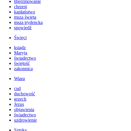
Bierzmowanie
chrzest
kapłaństwo
msza święta
msza trydencka
spowiedź
Święci
ksiądz
Maryja
świadectwo
świętość
zakonnica
Wiara
cud
duchowość
grzech
Jezus
objawienia
świadectwo
uzdrowienie
Sztuka