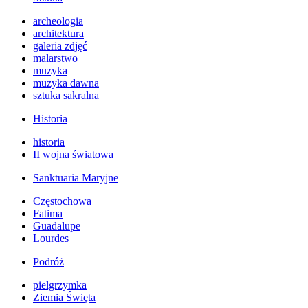
archeologia
architektura
galeria zdjęć
malarstwo
muzyka
muzyka dawna
sztuka sakralna
Historia
historia
II wojna światowa
Sanktuaria Maryjne
Częstochowa
Fatima
Guadalupe
Lourdes
Podróż
pielgrzymka
Ziemia Święta