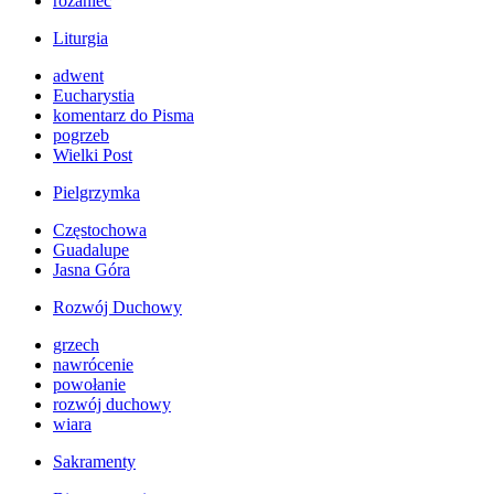
różaniec
Liturgia
adwent
Eucharystia
komentarz do Pisma
pogrzeb
Wielki Post
Pielgrzymka
Częstochowa
Guadalupe
Jasna Góra
Rozwój Duchowy
grzech
nawrócenie
powołanie
rozwój duchowy
wiara
Sakramenty