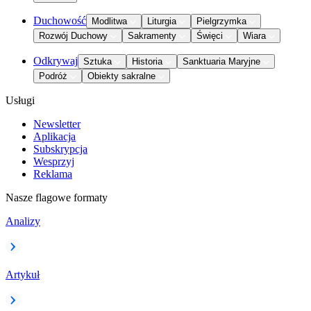
Duchowość
Modlitwa
Liturgia
Pielgrzymka
Rozwój Duchowy
Sakramenty
Święci
Wiara
Odkrywaj
Sztuka
Historia
Sanktuaria Maryjne
Podróż
Obiekty sakralne
Usługi
Newsletter
Aplikacja
Subskrypcja
Wesprzyj
Reklama
Nasze flagowe formaty
Analizy
Artykuł