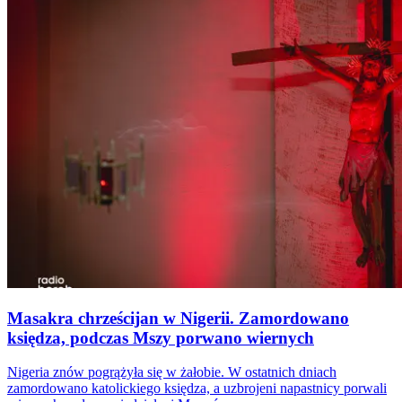
Masakra chrześcijan w Nigerii. Zamordowano
księdza, podczas Mszy porwano wiernych
Nigeria znów pogrążyła się w żałobie. W ostatnich dniach
zamordowano katolickiego księdza, a uzbrojeni napastnicy porwali