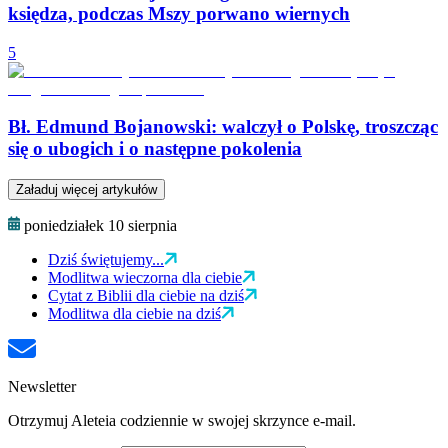
księdza, podczas Mszy porwano wiernych
5
Bł. Edmund Bojanowski: walczył o Polskę, troszcząc
się o ubogich i o następne pokolenia
Załaduj więcej artykułów
poniedziałek 10 sierpnia
Dziś świętujemy...
Modlitwa wieczorna dla ciebie
Cytat z Biblii dla ciebie na dziś
Modlitwa dla ciebie na dziś
Newsletter
Otrzymuj Aleteia codziennie w swojej skrzynce e-mail.