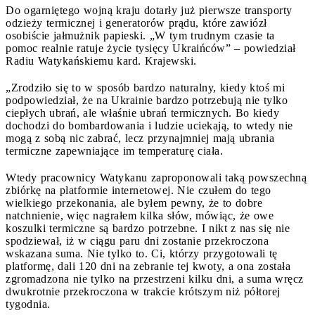
Do ogarniętego wojną kraju dotarły już pierwsze transporty
odzieży termicznej i generatorów prądu, które zawiózł
osobiście jałmużnik papieski. „W tym trudnym czasie ta
pomoc realnie ratuje życie tysięcy Ukraińców” – powiedział
Radiu Watykańskiemu kard. Krajewski.
„Zrodziło się to w sposób bardzo naturalny, kiedy ktoś mi
podpowiedział, że na Ukrainie bardzo potrzebują nie tylko
ciepłych ubrań, ale właśnie ubrań termicznych. Bo kiedy
dochodzi do bombardowania i ludzie uciekają, to wtedy nie
mogą z sobą nic zabrać, lecz przynajmniej mają ubrania
termiczne zapewniające im temperaturę ciała.
Wtedy pracownicy Watykanu zaproponowali taką powszechną
zbiórkę na platformie internetowej. Nie czułem do tego
wielkiego przekonania, ale byłem pewny, że to dobre
natchnienie, więc nagrałem kilka słów, mówiąc, że owe
koszulki termiczne są bardzo potrzebne. I nikt z nas się nie
spodziewał, iż w ciągu paru dni zostanie przekroczona
wskazana suma. Nie tylko to. Ci, którzy przygotowali tę
platformę, dali 120 dni na zebranie tej kwoty, a ona została
zgromadzona nie tylko na przestrzeni kilku dni, a suma wręcz
dwukrotnie przekroczona w trakcie krótszym niż półtorej
tygodnia.