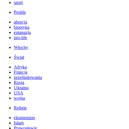
sport
Prolife
aborcja
bioetyka
eutanazja
pro-life
Włochy
Świat
Afryka
Francja
prześladowania
Rosja
Ukraina
USA
wojna
Religie
ekumenizm
Islam
Prawosławie