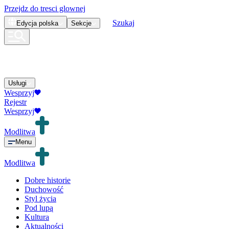
Przejdz do tresci glownej
Szukaj
Edycja
polska
Sekcje
Usługi
Wesprzyj
Rejestr
Wesprzyj
Modlitwa
Menu
Modlitwa
Dobre historie
Duchowość
Styl życia
Pod lupą
Kultura
Aktualności