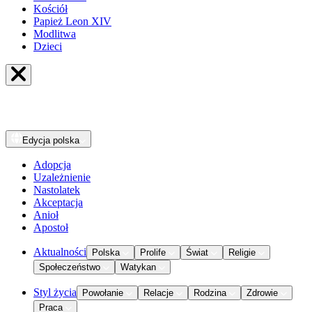
Kościół
Papież Leon XIV
Modlitwa
Dzieci
Edycja
polska
Adopcja
Uzależnienie
Nastolatek
Akceptacja
Anioł
Apostoł
Aktualności
Polska
Prolife
Świat
Religie
Społeczeństwo
Watykan
Styl życia
Powołanie
Relacje
Rodzina
Zdrowie
Praca