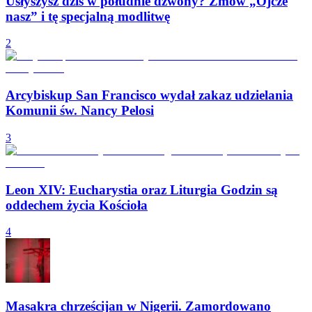
Usłyszysz dziś w południe dzwony? Zmów „Ojcze
nasz” i tę specjalną modlitwę
2
Arcybiskup San Francisco wydał zakaz udzielania
Komunii św. Nancy Pelosi
3
Leon XIV: Eucharystia oraz Liturgia Godzin są
oddechem życia Kościoła
4
Masakra chrześcijan w Nigerii. Zamordowano