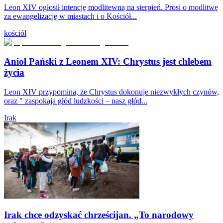
Leon XIV ogłosił intencję modlitewną na sierpień. Prosi o modlitwę
za ewangelizację w miastach i o Kościół...
kościół
Anioł Pański z Leonem XIV: Chrystus jest chlebem
życia
Leon XIV przypomina, że Chrystus dokonuje niezwykłych czynów,
oraz " zaspokaja głód ludzkości – nasz głód...
Irak
Irak chce odzyskać chrześcijan. „To narodowy