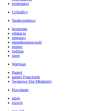
protestanci
Uchodźcy
Społeczeństwo
bezdomni
edukacja
migranci
niepełnosprawność
pomoc
rodzina
sport
Watykan
Papież
papież Franciszek
Światowe Dni Młodzieży
Powołanie
misje
rozwój