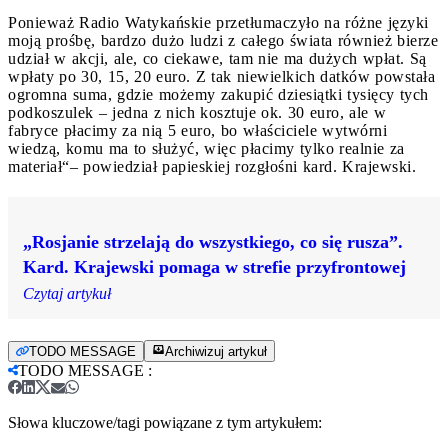
Ponieważ Radio Watykańskie przetłumaczyło na różne języki
moją prośbę, bardzo dużo ludzi z całego świata również bierze
udział w akcji, ale, co ciekawe, tam nie ma dużych wpłat. Są
wpłaty po 30, 15, 20 euro. Z tak niewielkich datków powstała
ogromna suma, gdzie możemy zakupić dziesiątki tysięcy tych
podkoszulek – jedna z nich kosztuje ok. 30 euro, ale w
fabryce płacimy za nią 5 euro, bo właściciele wytwórni
wiedzą, komu ma to służyć, więc płacimy tylko realnie za
materiał“– powiedział papieskiej rozgłośni kard. Krajewski.
„Rosjanie strzelają do wszystkiego, co się rusza”.
Kard. Krajewski pomaga w strefie przyfrontowej
Czytaj artykuł
TODO MESSAGE
Archiwizuj artykuł
TODO MESSAGE
:
Słowa kluczowe/tagi powiązane z tym artykułem: