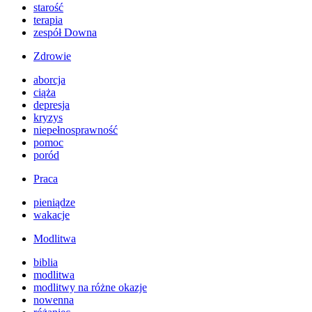
starość
terapia
zespół Downa
Zdrowie
aborcja
ciąża
depresja
kryzys
niepełnosprawność
pomoc
poród
Praca
pieniądze
wakacje
Modlitwa
biblia
modlitwa
modlitwy na różne okazje
nowenna