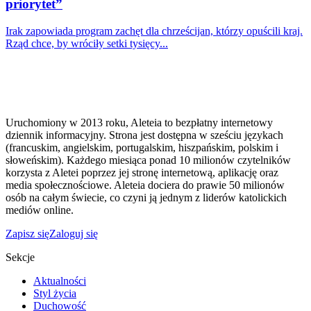
priorytet”
Irak zapowiada program zachęt dla chrześcijan, którzy opuścili kraj.
Rząd chce, by wróciły setki tysięcy...
Uruchomiony w 2013 roku, Aleteia to bezpłatny internetowy
dziennik informacyjny. Strona jest dostępna w sześciu językach
(francuskim, angielskim, portugalskim, hiszpańskim, polskim i
słoweńskim). Każdego miesiąca ponad 10 milionów czytelników
korzysta z Aletei poprzez jej stronę internetową, aplikację oraz
media społecznościowe. Aleteia dociera do prawie 50 milionów
osób na całym świecie, co czyni ją jednym z liderów katolickich
mediów online.
Zapisz się
Zaloguj się
Sekcje
Aktualności
Styl życia
Duchowość