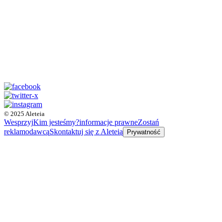
© 2025 Aleteia
Wesprzyj
Kim jesteśmy?
informacje prawne
Zostań
reklamodawcą
Skontaktuj się z Aleteią
Prywatność