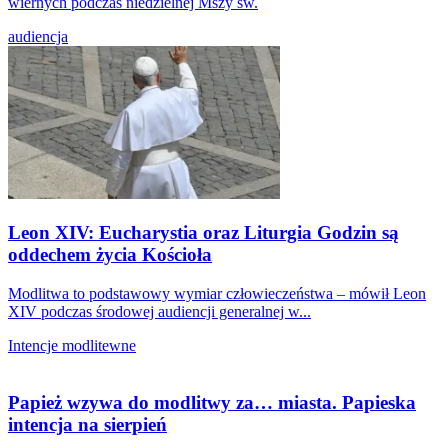
wiernych podczas niedzielnej Mszy św.
audiencja
Leon XIV: Eucharystia oraz Liturgia Godzin są
oddechem życia Kościoła
Modlitwa to podstawowy wymiar człowieczeństwa – mówił Leon
XIV podczas środowej audiencji generalnej w...
Intencje modlitewne
Papież wzywa do modlitwy za… miasta. Papieska
intencja na sierpień