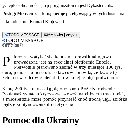
„Ciepło solidarności”, a jej organizatorem jest Dykasteria ds.
Posługi Miłosierdzia, którą kieruje przebywający w tych dniach na
Ukrainie kard. Konrad Krajewski.
TODO MESSAGE
Archiwizuj artykuł
TODO MESSAGE
:
P
ierwsza watykańska kampania crowdfundingowa
prowadzona jest na specjalnej platformie Eppela.
Pierwotnie planowano zebrać w trzy miesiące 100 tys.
euro, jednak hojność ofiarodawców sprawiła, że kwotę tę
zebrano w zaledwie pięć dni, a w kolejne pięć podwojono.
Sumę 200 tys. euro osiągnięto w samo Boże Narodzenie.
Ponieważ sytuacja kryzysowa wywołana chłodem trwa nadal,
a miłosierdzie może pomóc przynieść choć trochę ulgi, zbiórka
będzie kontynuowana do 8 stycznia.
Pomoc dla Ukrainy