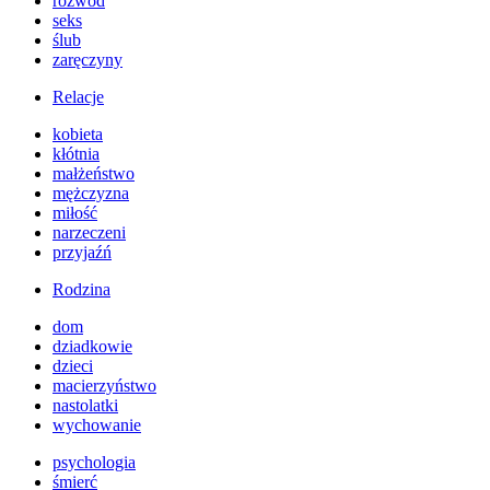
rozwód
seks
ślub
zaręczyny
Relacje
kobieta
kłótnia
małżeństwo
mężczyzna
miłość
narzeczeni
przyjaźń
Rodzina
dom
dziadkowie
dzieci
macierzyństwo
nastolatki
wychowanie
psychologia
śmierć