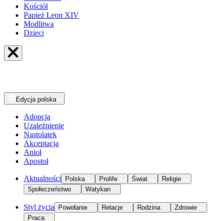
Kościół
Papież Leon XIV
Modlitwa
Dzieci
Edycja
polska
Adopcja
Uzależnienie
Nastolatek
Akceptacja
Anioł
Apostoł
Aktualności
Polska
Prolife
Świat
Religie
Społeczeństwo
Watykan
Styl życia
Powołanie
Relacje
Rodzina
Zdrowie
Praca