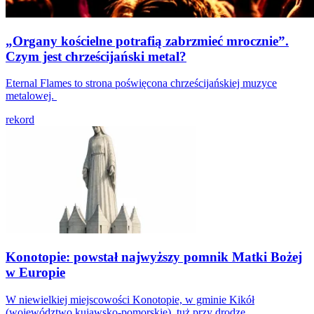
„Organy kościelne potrafią zabrzmieć mrocznie”.
Czym jest chrześcijański metal?
Eternal Flames to strona poświęcona chrześcijańskiej muzyce
metalowej.
rekord
Konotopie: powstał najwyższy pomnik Matki Bożej
w Europie
W niewielkiej miejscowości Konotopie, w gminie Kikół
(województwo kujawsko-pomorskie), tuż przy drodze...