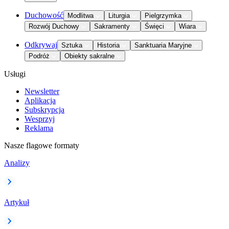
Duchowość
Modlitwa
Liturgia
Pielgrzymka
Rozwój Duchowy
Sakramenty
Święci
Wiara
Odkrywaj
Sztuka
Historia
Sanktuaria Maryjne
Podróż
Obiekty sakralne
Usługi
Newsletter
Aplikacja
Subskrypcja
Wesprzyj
Reklama
Nasze flagowe formaty
Analizy
Artykuł