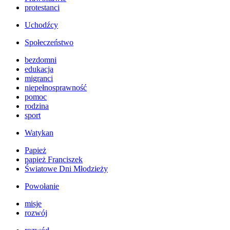
protestanci
Uchodźcy
Społeczeństwo
bezdomni
edukacja
migranci
niepełnosprawność
pomoc
rodzina
sport
Watykan
Papież
papież Franciszek
Światowe Dni Młodzieży
Powołanie
misje
rozwój