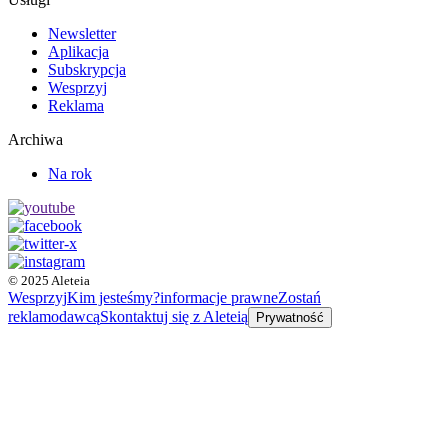
Newsletter
Aplikacja
Subskrypcja
Wesprzyj
Reklama
Archiwa
Na rok
© 2025 Aleteia
Wesprzyj
Kim jesteśmy?
informacje prawne
Zostań
reklamodawcą
Skontaktuj się z Aleteią
Prywatność