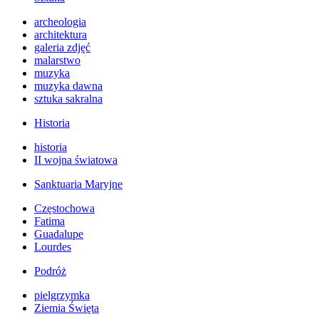
archeologia
architektura
galeria zdjęć
malarstwo
muzyka
muzyka dawna
sztuka sakralna
Historia
historia
II wojna światowa
Sanktuaria Maryjne
Częstochowa
Fatima
Guadalupe
Lourdes
Podróż
pielgrzymka
Ziemia Święta