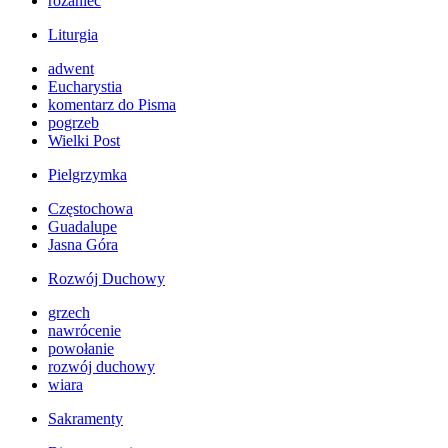
różaniec
Liturgia
adwent
Eucharystia
komentarz do Pisma
pogrzeb
Wielki Post
Pielgrzymka
Częstochowa
Guadalupe
Jasna Góra
Rozwój Duchowy
grzech
nawrócenie
powołanie
rozwój duchowy
wiara
Sakramenty