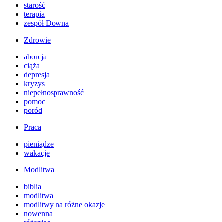
starość
terapia
zespół Downa
Zdrowie
aborcja
ciąża
depresja
kryzys
niepełnosprawność
pomoc
poród
Praca
pieniądze
wakacje
Modlitwa
biblia
modlitwa
modlitwy na różne okazje
nowenna