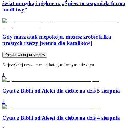
świat muzyką i pięknem. „Śpiew to wspaniała forma
modlitwy”
Gdy masz atak niepokoju, możesz zrobić kilka
prostych rzeczy [wersja dla katolików]
Załaduj więcej artykułów
Najczęściej czytane w tej kategorii w tym miesiącu
1
Cytat z Biblii od Aletei dla ciebie na dziś 5 sierpnia
2
Cytat z Biblii od Aletei dla ciebie na dziś 4 sierpnia