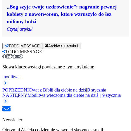
„Bóg szyje twoje uzdrowienie”: nagranie pewnej
kobiety z nowotworem, które wzruszyło do łez
miliony ludzi
Czytaj artykuł
TODO MESSAGE
Archiwizuj artykuł
TODO MESSAGE
:
Słowa kluczowe/tagi powiązane z tym artykułem:
modlitwa
POPRZEDNI
Cytat z Biblii dla ciebie na dziś||9 stycznia
NASTĘPNY
Modlitwa wieczorna dla ciebie na dziś || 9 stycznia
Newsletter
Otrzymuj Aleteia codziennie w swojej skrzynce e-mail.