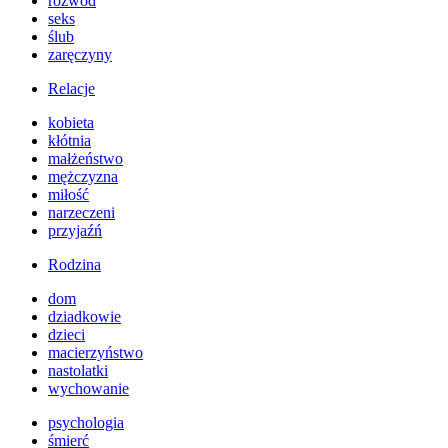
rozwód
seks
ślub
zaręczyny
Relacje
kobieta
kłótnia
małżeństwo
mężczyzna
miłość
narzeczeni
przyjaźń
Rodzina
dom
dziadkowie
dzieci
macierzyństwo
nastolatki
wychowanie
psychologia
śmierć