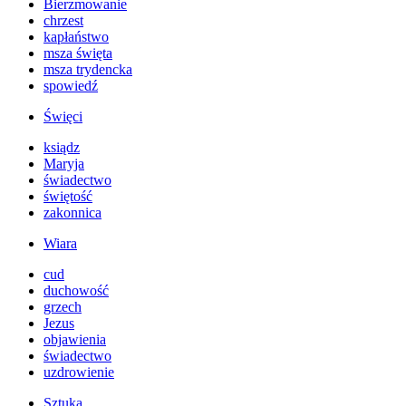
Bierzmowanie
chrzest
kapłaństwo
msza święta
msza trydencka
spowiedź
Święci
ksiądz
Maryja
świadectwo
świętość
zakonnica
Wiara
cud
duchowość
grzech
Jezus
objawienia
świadectwo
uzdrowienie
Sztuka