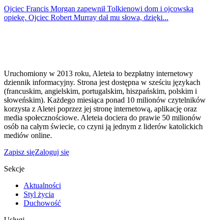
Ojciec Francis Morgan zapewnił Tolkienowi dom i ojcowską
opiekę. Ojciec Robert Murray dał mu słowa, dzięki...
Uruchomiony w 2013 roku, Aleteia to bezpłatny internetowy
dziennik informacyjny. Strona jest dostępna w sześciu językach
(francuskim, angielskim, portugalskim, hiszpańskim, polskim i
słoweńskim). Każdego miesiąca ponad 10 milionów czytelników
korzysta z Aletei poprzez jej stronę internetową, aplikację oraz
media społecznościowe. Aleteia dociera do prawie 50 milionów
osób na całym świecie, co czyni ją jednym z liderów katolickich
mediów online.
Zapisz się
Zaloguj się
Sekcje
Aktualności
Styl życia
Duchowość
Usługi