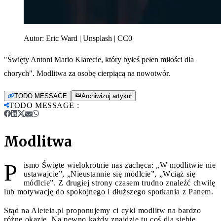
Autor:
Eric Ward | Unsplash | CC0
"Święty Antoni Mario Klarecie, który byłeś pełen miłości dla
chorych". Modlitwa za osobę cierpiącą na nowotwór.
TODO MESSAGE
Archiwizuj artykuł
TODO MESSAGE
:
Modlitwa
P
ismo Święte wielokrotnie nas zachęca: „W modlitwie nie
ustawajcie”, „Nieustannie się módlcie”, „Wciąż się
módlcie”. Z drugiej strony czasem trudno znaleźć chwilę
lub motywację do spokojnego i dłuższego spotkania z Panem.
Stąd na Aleteia.pl proponujemy ci cykl modlitw na bardzo
różne okazje. Na pewno każdy znajdzie tu coś dla siebie.