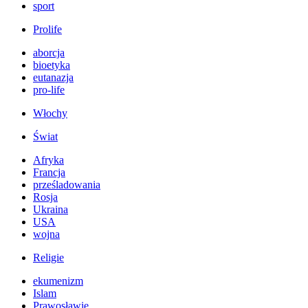
sport
Prolife
aborcja
bioetyka
eutanazja
pro-life
Włochy
Świat
Afryka
Francja
prześladowania
Rosja
Ukraina
USA
wojna
Religie
ekumenizm
Islam
Prawosławie