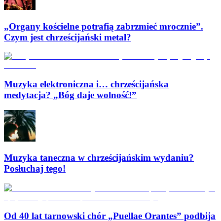
„Organy kościelne potrafią zabrzmieć mrocznie”.
Czym jest chrześcijański metal?
Muzyka elektroniczna i… chrześcijańska
medytacja? „Bóg daje wolność!”
Muzyka taneczna w chrześcijańskim wydaniu?
Posłuchaj tego!
Od 40 lat tarnowski chór „Puellae Orantes” podbija