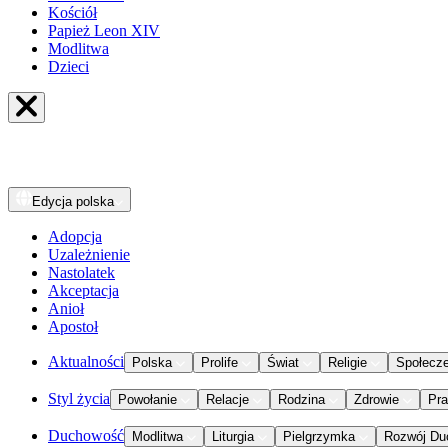
Kościół
Papież Leon XIV
Modlitwa
Dzieci
Edycja
polska
Adopcja
Uzależnienie
Nastolatek
Akceptacja
Anioł
Apostoł
Aktualności
Polska
Prolife
Świat
Religie
Społecz
Styl życia
Powołanie
Relacje
Rodzina
Zdrowie
Pr
Duchowość
Modlitwa
Liturgia
Pielgrzymka
Rozwój Du