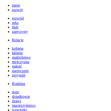
misje
rozwój
rozwód
seks
ślub
zaręczyny
Relacje
kobieta
kłótnia
małżeństwo
mężczyzna
miłość
narzeczeni
przyjaźń
Rodzina
dom
dziadkowie
dzieci
macierzyństwo
nastolatki