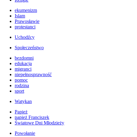
ekumenizm
Islam
Prawosławie
protestanci
Uchodźcy
Społeczeństwo
bezdomni
edukacja
migranci
niepełnosprawność
pomoc
rodzina
sport
Watykan
Papież
papież Franciszek
Światowe Dni Młodzieży
Powołanie