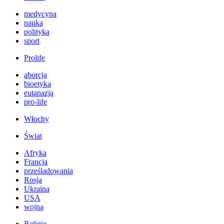
medycyna
nauka
polityka
sport
Prolife
aborcja
bioetyka
eutanazja
pro-life
Włochy
Świat
Afryka
Francja
prześladowania
Rosja
Ukraina
USA
wojna
Religie