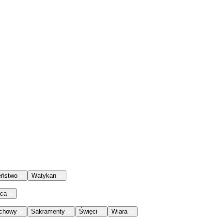
eństwo
Watykan
aca
chowy
Sakramenty
Święci
Wiara