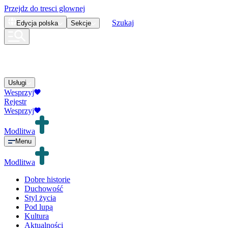
Przejdz do tresci glownej
Szukaj
Edycja
polska
Sekcje
Usługi
Wesprzyj
Rejestr
Wesprzyj
Modlitwa
Menu
Modlitwa
Dobre historie
Duchowość
Styl życia
Pod lupą
Kultura
Aktualności