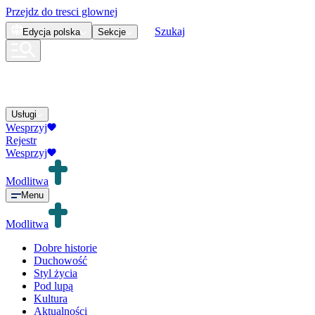
Przejdz do tresci glownej
Szukaj
Edycja
polska
Sekcje
Usługi
Wesprzyj
Rejestr
Wesprzyj
Modlitwa
Menu
Modlitwa
Dobre historie
Duchowość
Styl życia
Pod lupą
Kultura
Aktualności