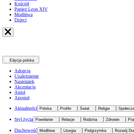
Kościół
Papież Leon XIV
Modlitwa
Dzieci
Edycja
polska
Adopcja
Uzależnienie
Nastolatek
Akceptacja
Anioł
Apostoł
Aktualności
Polska
Prolife
Świat
Religie
Społecz
Styl życia
Powołanie
Relacje
Rodzina
Zdrowie
Pr
Duchowość
Modlitwa
Liturgia
Pielgrzymka
Rozwój Du