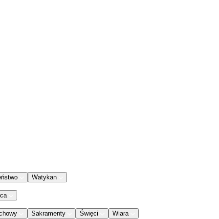
eństwo
Watykan
aca
chowy
Sakramenty
Święci
Wiara