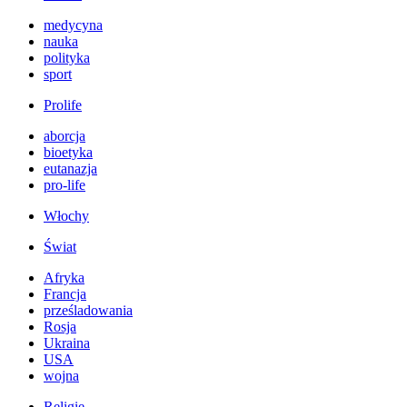
medycyna
nauka
polityka
sport
Prolife
aborcja
bioetyka
eutanazja
pro-life
Włochy
Świat
Afryka
Francja
prześladowania
Rosja
Ukraina
USA
wojna
Religie