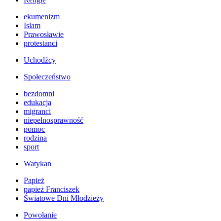
ekumenizm
Islam
Prawosławie
protestanci
Uchodźcy
Społeczeństwo
bezdomni
edukacja
migranci
niepełnosprawność
pomoc
rodzina
sport
Watykan
Papież
papież Franciszek
Światowe Dni Młodzieży
Powołanie