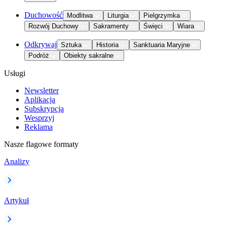
Duchowość
Modlitwa
Liturgia
Pielgrzymka
Rozwój Duchowy
Sakramenty
Święci
Wiara
Odkrywaj
Sztuka
Historia
Sanktuaria Maryjne
Podróż
Obiekty sakralne
Usługi
Newsletter
Aplikacja
Subskrypcja
Wesprzyj
Reklama
Nasze flagowe formaty
Analizy
Artykuł