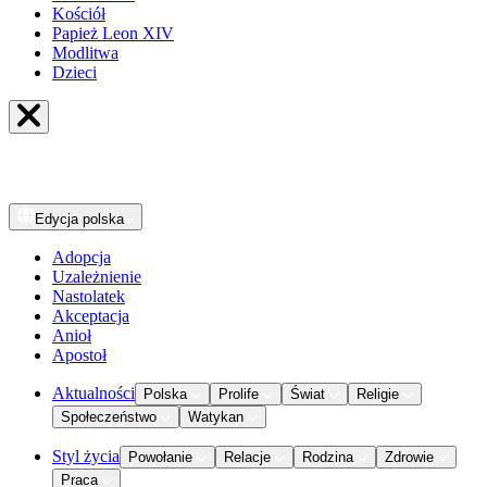
Kościół
Papież Leon XIV
Modlitwa
Dzieci
Edycja
polska
Adopcja
Uzależnienie
Nastolatek
Akceptacja
Anioł
Apostoł
Aktualności
Polska
Prolife
Świat
Religie
Społeczeństwo
Watykan
Styl życia
Powołanie
Relacje
Rodzina
Zdrowie
Praca