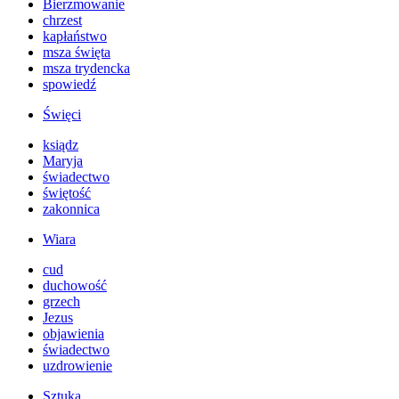
Bierzmowanie
chrzest
kapłaństwo
msza święta
msza trydencka
spowiedź
Święci
ksiądz
Maryja
świadectwo
świętość
zakonnica
Wiara
cud
duchowość
grzech
Jezus
objawienia
świadectwo
uzdrowienie
Sztuka