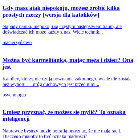
Gdy masz atak niepokoju, możesz zrobić kilka
prostych rzeczy [wersja dla katolików]
Napady paniki, niepokoju są częstym następstwem traum, ale
doświadczać ich może każdy z nas. Wiele technik...
macierzyństwo
Można być karmelitanką, mając męża i dzieci? Ona
jest
Katolicy, którzy nie czują powołania zakonnego, wcale nie zostają
bez wyboru — dróg duchowych jest przed nimi...
psychologia
Umiesz przyznać, że możesz się mylić? To oznaka
inteligencji
Naprawdę bystrzy ludzie potrafią przyznać, że nie mają racji.
Dlaczego miałoby to być oznaką mądrości?