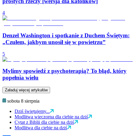
prostych rzeczy [wersja dla katolików]
4
Denzel Washington i spotkanie z Duchem Świętym:
„Czułem, jakbym unosił się w powietrzu”
5
Mylimy spowiedź z psychoterapią? To błąd, który
popełnia wielu
Załaduj więcej artykułów
sobota 8 sierpnia
Dziś świętujemy...
Modlitwa wieczorna dla ciebie na dziś
Cytat z Biblii dla ciebie na dziś
Modlitwa dla ciebie na dziś