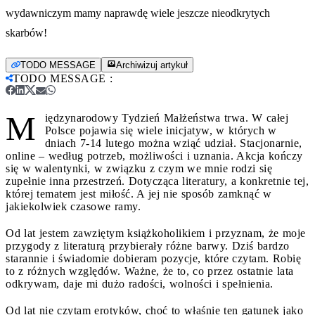
wydawniczym mamy naprawdę wiele jeszcze nieodkrytych
skarbów!
TODO MESSAGE
Archiwizuj artykuł
TODO MESSAGE
:
M
iędzynarodowy Tydzień Małżeństwa trwa. W całej
Polsce pojawia się wiele inicjatyw, w których w
dniach 7-14 lutego można wziąć udział. Stacjonarnie,
online – według potrzeb, możliwości i uznania. Akcja kończy
się w walentynki, w związku z czym we mnie rodzi się
zupełnie inna przestrzeń. Dotycząca literatury, a konkretnie tej,
której tematem jest miłość. A jej nie sposób zamknąć w
jakiekolwiek czasowe ramy.
Od lat jestem zawziętym książkoholikiem i przyznam, że moje
przygody z literaturą przybierały różne barwy. Dziś bardzo
starannie i świadomie dobieram pozycje, które czytam. Robię
to z różnych względów. Ważne, że to, co przez ostatnie lata
odkrywam, daje mi dużo radości, wolności i spełnienia.
Od lat nie czytam erotyków, choć to właśnie ten gatunek jako