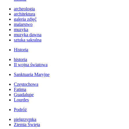
archeologia
architektura
galeria zdjęć
malarstwo
muzyka
muzyka dawna
sztuka sakralna
Historia
historia
II wojna światowa
Sanktuaria Maryjne
Częstochowa
Fatima
Guadalupe
Lourdes
Podróż
pielgrzymka
Ziemia Święta