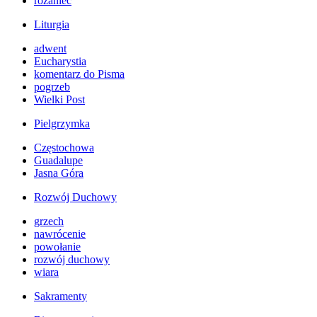
różaniec
Liturgia
adwent
Eucharystia
komentarz do Pisma
pogrzeb
Wielki Post
Pielgrzymka
Częstochowa
Guadalupe
Jasna Góra
Rozwój Duchowy
grzech
nawrócenie
powołanie
rozwój duchowy
wiara
Sakramenty