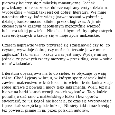
pierwszy kojarzy się z miłością romantyczną. Jednak
powiedzmy sobie szczerze: dobrze napisany erotyk działa na
wyobraźnię – wszak taki jest cel dobrej literatury. We mnie
natomiast obrazy, które widzę (nawet oczami wyobraźni),
działają bardzo mocno, silnie i przez długi czas. A ja nie
chciałabym w każdym napotkanym mężczyźnie widzieć
bohatera takiej powieści. Nie chciałabym też, by opisy ostrych
scen erotycznych wkradły się w moje życie małżeńskie.
Czasem naprawdę warto przyjrzeć się i zastanowić czy to, co
czytam, wywołuje dobro, czy może skutecznie je we mnie
zagłusza? Tak, wiem – każdy z nas jest inny. Wydaje mi się
jednak, że pewnych rzeczy możemy – przez długi czas – sobie
nie uświadamiać.
Literatura obyczajowa ma to do siebie, że obyczaje bywają
różne. Choć żyjemy w kraju, w którym spory odsetek ludzi
zawiera małżeństwo w kościołach, to wielu nie do końca zdaje
sobie sprawę z powagi i mocy tego sakramentu. Wielu też nie
bierze na barki konsekwencji swoich wyborów. Tacy ludzie
potrafią wstać rano z małżeńskiego łóżka i bez oporów
stwierdzić, że już kogoś nie kochają, że czas się wyprowadzić
i poszukać szczęścia gdzie indziej. Niestety taki obraz kreują
też powieści pisane m.in. przez polskich autorów.