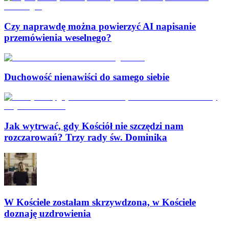
Czy naprawdę można powierzyć AI napisanie
przemówienia weselnego?
Duchowość nienawiści do samego siebie
Jak wytrwać, gdy Kościół nie szczędzi nam
rozczarowań? Trzy rady św. Dominika
W Kościele zostałam skrzywdzona, w Kościele
doznaję uzdrowienia