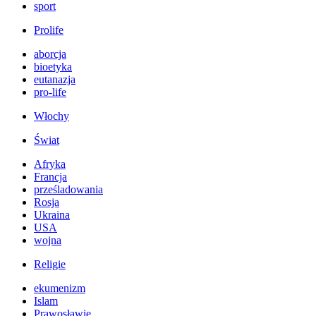
sport
Prolife
aborcja
bioetyka
eutanazja
pro-life
Włochy
Świat
Afryka
Francja
prześladowania
Rosja
Ukraina
USA
wojna
Religie
ekumenizm
Islam
Prawosławie