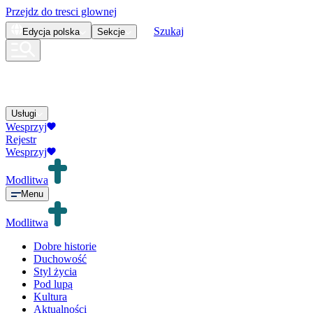
Przejdz do tresci glownej
Szukaj
Edycja
polska
Sekcje
Usługi
Wesprzyj
Rejestr
Wesprzyj
Modlitwa
Menu
Modlitwa
Dobre historie
Duchowość
Styl życia
Pod lupą
Kultura
Aktualności