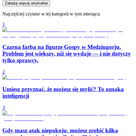
Załaduj więcej artykułów
Najczęściej czytane w tej kategorii w tym miesiącu
1
Czarna farba na figurze Gospy w Medziugorju.
Problem jest większy, niż się wydaje — i nie dotyczy
tylko sprawcy.
2
Umiesz przyznać, że możesz się mylić? To oznaka
inteligencji
3
Gdy masz atak niepokoju, możesz zrobić kilka