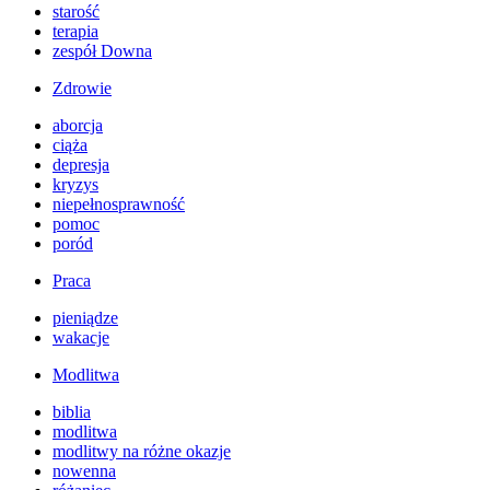
starość
terapia
zespół Downa
Zdrowie
aborcja
ciąża
depresja
kryzys
niepełnosprawność
pomoc
poród
Praca
pieniądze
wakacje
Modlitwa
biblia
modlitwa
modlitwy na różne okazje
nowenna