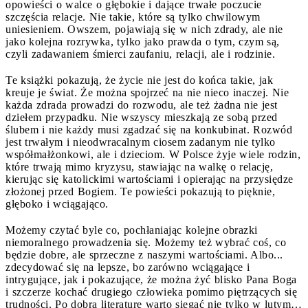
opowieści o walce o głębokie i dające trwałe poczucie
szczęścia relacje. Nie takie, które są tylko chwilowym
uniesieniem. Owszem, pojawiają się w nich zdrady, ale nie
jako kolejna rozrywka, tylko jako prawda o tym, czym są,
czyli zadawaniem śmierci zaufaniu, relacji, ale i rodzinie.
Te książki pokazują, że życie nie jest do końca takie, jak
kreuje je świat. Że można spojrzeć na nie nieco inaczej. Nie
każda zdrada prowadzi do rozwodu, ale też żadna nie jest
dziełem przypadku. Nie wszyscy mieszkają ze sobą przed
ślubem i nie każdy musi zgadzać się na konkubinat. Rozwód
jest trwałym i nieodwracalnym ciosem zadanym nie tylko
współmałżonkowi, ale i dzieciom. W Polsce żyje wiele rodzin,
które trwają mimo kryzysu, stawiając na walkę o relację,
kierując się katolickimi wartościami i opierając na przysiędze
złożonej przed Bogiem. Te powieści pokazują to pięknie,
głęboko i wciągająco.
Możemy czytać byle co, pochłaniając kolejne obrazki
niemoralnego prowadzenia się. Możemy też wybrać coś, co
będzie dobre, ale sprzeczne z naszymi wartościami. Albo...
zdecydować się na lepsze, bo zarówno wciągające i
intrygujące, jak i pokazujące, że można żyć blisko Pana Boga
i szczerze kochać drugiego człowieka pomimo piętrzących się
trudności. Po dobrą literaturę warto sięgać nie tylko w lutym…