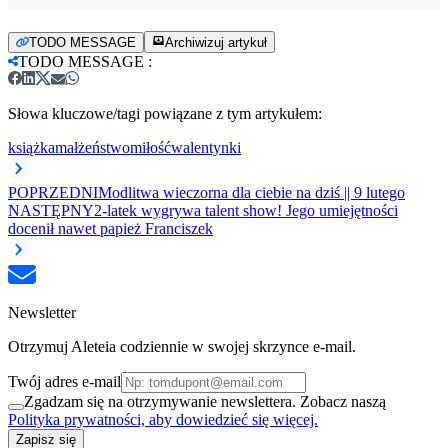
TODO MESSAGE
Archiwizuj artykuł
TODO MESSAGE
:
Słowa kluczowe/tagi powiązane z tym artykułem:
książka
małżeństwo
miłość
walentynki
POPRZEDNI
Modlitwa wieczorna dla ciebie na dziś || 9 lutego
NASTĘPNY
2-latek wygrywa talent show! Jego umiejętności
docenił nawet papież Franciszek
Newsletter
Otrzymuj Aleteia codziennie w swojej skrzynce e-mail.
Twój adres e-mail
Zgadzam się na otrzymywanie newslettera. Zobacz naszą
Polityka prywatności, aby dowiedzieć się więcej.
Zapisz się