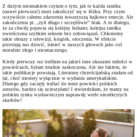
Z dużym niesmakiem czytam o tym, jak to każda randka
(nawet pierwsza!) musi zakończyć się w łóżku. Przy czym
oczywiście całemu zdarzeniu towarzyszą bajkowe emocje. Ale
zakończenia pt. „żyli długo i szczęśliwie” brak. A to dlatego,
że za chwilę pojawia się kolejny bohater, kolejna randka
uwieńczona szybkim seksem bez zobowiązań. Chłoniemy
takie obrazy z telewizji, książek, otoczenia. W efekcie
przestają nas dziwić, istnieć w naszych głowach jako coś
moralnie złego i niesmacznego.
Kiedy pierwszy raz trafiłam na jakieś inne ukazanie miłości w
powieściach, byłam totalnie zaskoczona. Ale nie faktem, że
takie publikacje powstają. Literaturę chrześcijańską znałam od
lat, choć niestety wyłącznie w wydaniu amerykańskim.
Dlatego gdy zaczęły trafiać do mnie powieści polskich
autorów, bardzo się ucieszyłam! I stwierdziłam, że mamy na
polskim rynku wydawniczym naprawdę wiele nieodkrytych
skarbów!