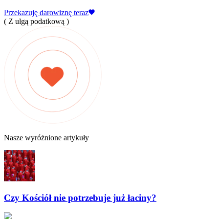
Przekazuję darowiznę teraz
( Z ulgą podatkową )
Nasze wyróżnione artykuły
Czy Kościół nie potrzebuje już łaciny?