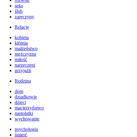
rozwód
seks
ślub
zaręczyny
Relacje
kobieta
kłótnia
małżeństwo
mężczyzna
miłość
narzeczeni
przyjaźń
Rodzina
dom
dziadkowie
dzieci
macierzyństwo
nastolatki
wychowanie
psychologia
śmierć