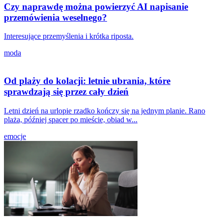
Czy naprawdę można powierzyć AI napisanie
przemówienia weselnego?
Interesujące przemyślenia i krótka riposta.
moda
Od plaży do kolacji: letnie ubrania, które
sprawdzają się przez cały dzień
Letni dzień na urlopie rzadko kończy się na jednym planie. Rano
plaża, później spacer po mieście, obiad w...
emocje