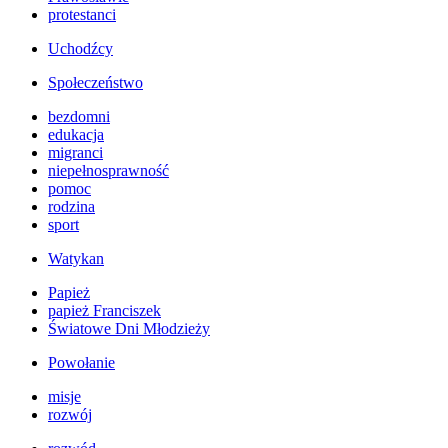
protestanci
Uchodźcy
Społeczeństwo
bezdomni
edukacja
migranci
niepełnosprawność
pomoc
rodzina
sport
Watykan
Papież
papież Franciszek
Światowe Dni Młodzieży
Powołanie
misje
rozwój