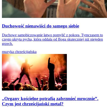
Duchowość nienawiści do samego siebie
Duchowe samobiczowanie łatwo pomylić z pokorą. Tymczasem to
często ukryta pycha, która oddala od Boga skuteczniej niż niejeden
grzech.
muzyka chrześcijańska
„Organy kościelne potrafią zabrzmieć mrocznie”.
Czym jest chrześcijański metal?