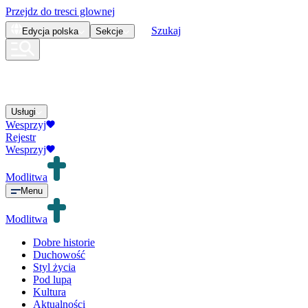
Przejdz do tresci glownej
Szukaj
Edycja
polska
Sekcje
Usługi
Wesprzyj
Rejestr
Wesprzyj
Modlitwa
Menu
Modlitwa
Dobre historie
Duchowość
Styl życia
Pod lupą
Kultura
Aktualności