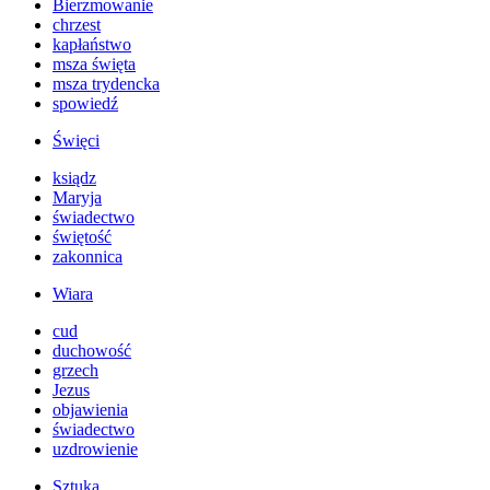
Bierzmowanie
chrzest
kapłaństwo
msza święta
msza trydencka
spowiedź
Święci
ksiądz
Maryja
świadectwo
świętość
zakonnica
Wiara
cud
duchowość
grzech
Jezus
objawienia
świadectwo
uzdrowienie
Sztuka