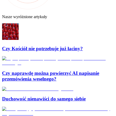
Nasze wyróżnione artykuły
Czy Kościół nie potrzebuje już łaciny?
Czy naprawdę można powierzyć AI napisanie
przemówienia weselnego?
Duchowość nienawiści do samego siebie