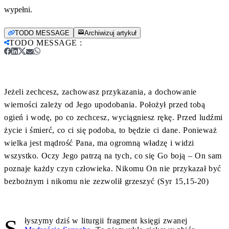
wypełni.
TODO MESSAGE
Archiwizuj artykuł
TODO MESSAGE
:
Jeżeli zechcesz, zachowasz przykazania, a dochowanie
wierności zależy od Jego upodobania. Położył przed tobą
ogień i wodę, po co zechcesz, wyciągniesz rękę. Przed ludźmi
życie i śmierć, co ci się podoba, to będzie ci dane. Ponieważ
wielka jest mądrość Pana, ma ogromną władzę i widzi
wszystko. Oczy Jego patrzą na tych, co się Go boją – On sam
poznaje każdy czyn człowieka. Nikomu On nie przykazał być
bezbożnym i nikomu nie zezwolił grzeszyć (Syr 15,15-20)
S
łyszymy dziś w liturgii fragment księgi zwanej