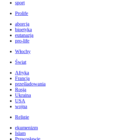
sport
Prolife
aborcja
bioetyka
eutanazja
pro-life
Włochy
Świat
Afryka
Francja
prześladowania
Rosja
Ukraina
USA
wojna
Religie
ekumenizm
Islam
Prawosławie