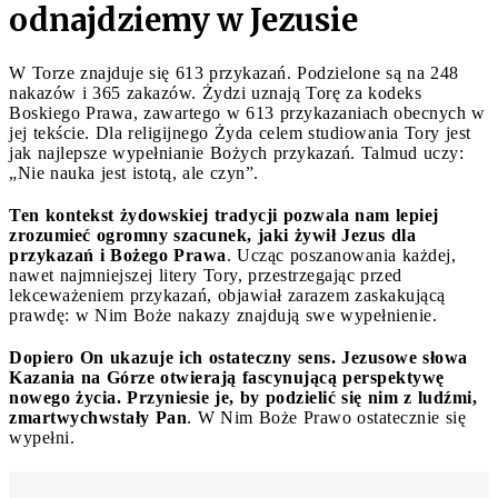
odnajdziemy w Jezusie
W Torze znajduje się 613 przykazań. Podzielone są na 248
nakazów i 365 zakazów. Żydzi uznają Torę za kodeks
Boskiego Prawa, zawartego w 613 przykazaniach obecnych w
jej tekście. Dla religijnego Żyda celem studiowania Tory jest
jak najlepsze wypełnianie Bożych przykazań. Talmud uczy:
„Nie nauka jest istotą, ale czyn”.
Ten kontekst żydowskiej tradycji pozwala nam lepiej
zrozumieć ogromny szacunek, jaki żywił Jezus dla
przykazań i Bożego Prawa
. Ucząc poszanowania każdej,
nawet najmniejszej litery Tory, przestrzegając przed
lekceważeniem przykazań, objawiał zarazem zaskakującą
prawdę: w Nim Boże nakazy znajdują swe wypełnienie.
Dopiero On ukazuje ich ostateczny sens. Jezusowe słowa
Kazania na Górze otwierają fascynującą perspektywę
nowego życia. Przyniesie je, by podzielić się nim z ludźmi,
zmartwychwstały Pan
. W Nim Boże Prawo ostatecznie się
wypełni.