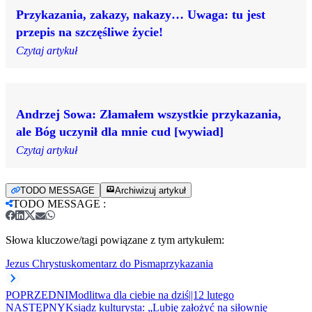
Przykazania, zakazy, nakazy… Uwaga: tu jest
przepis na szczęśliwe życie!
Czytaj artykuł
Andrzej Sowa: Złamałem wszystkie przykazania,
ale Bóg uczynił dla mnie cud [wywiad]
Czytaj artykuł
TODO MESSAGE
Archiwizuj artykuł
TODO MESSAGE
:
Słowa kluczowe/tagi powiązane z tym artykułem:
Jezus Chrystus
komentarz do Pisma
przykazania
POPRZEDNI
Modlitwa dla ciebie na dziś||12 lutego
NASTĘPNY
Ksiądz kulturysta: „Lubię założyć na siłownię