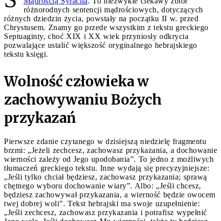
Mądrością Syracha
. To niezwykle ciekawy zbiór
różnorodnych sentencji mądrościowych, dotyczących
różnych dziedzin życia, powstały na początku II w. przed
Chrystusem. Znamy go przede wszystkim z tekstu greckiego
Septuaginty, choć XIX i XX wiek przyniosły odkrycia
pozwalające ustalić większość oryginalnego hebrajskiego
tekstu księgi.
Wolność człowieka w
zachowywaniu Bożych
przykazań
Pierwsze zdanie czytanego w dzisiejszą niedzielę fragmentu
brzmi: „Jeżeli zechcesz, zachowasz przykazania, a dochowanie
wierności zależy od Jego upodobania”. To jedno z możliwych
tłumaczeń greckiego tekstu. Inne wydają się precyzyjniejsze:
„Jeśli tylko chciał będziesz, zachowasz przykazania; sprawą
chętnego wyboru dochowanie wiary”. Albo: „Jeśli chcesz,
będziesz zachowywał przykazania, a wierność będzie owocem
twej dobrej woli”. Tekst hebrajski ma swoje uzupełnienie:
„Jeśli zechcesz, zachowasz przykazania i potrafisz wypełnić