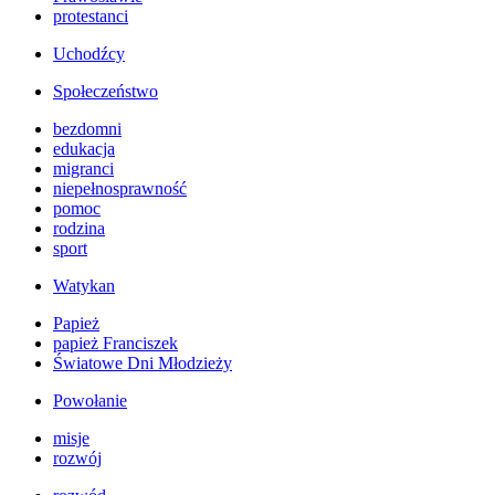
protestanci
Uchodźcy
Społeczeństwo
bezdomni
edukacja
migranci
niepełnosprawność
pomoc
rodzina
sport
Watykan
Papież
papież Franciszek
Światowe Dni Młodzieży
Powołanie
misje
rozwój