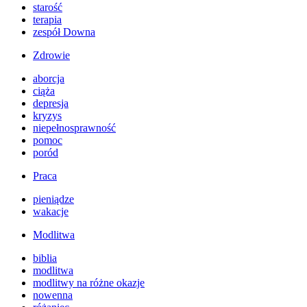
starość
terapia
zespół Downa
Zdrowie
aborcja
ciąża
depresja
kryzys
niepełnosprawność
pomoc
poród
Praca
pieniądze
wakacje
Modlitwa
biblia
modlitwa
modlitwy na różne okazje
nowenna