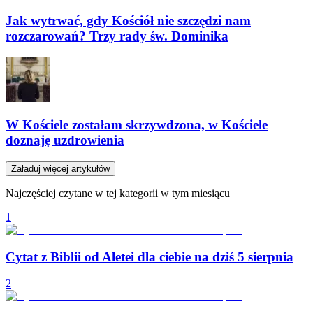
Jak wytrwać, gdy Kościół nie szczędzi nam
rozczarowań? Trzy rady św. Dominika
W Kościele zostałam skrzywdzona, w Kościele
doznaję uzdrowienia
Załaduj więcej artykułów
Najczęściej czytane w tej kategorii w tym miesiącu
1
Cytat z Biblii od Aletei dla ciebie na dziś 5 sierpnia
2