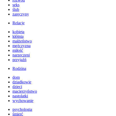
rozwód
seks
ślub
zaręczyny
Relacje
kobieta
kłótnia
małżeństwo
mężczyzna
miłość
narzeczeni
przyjaźń
Rodzina
dom
dziadkowie
dzieci
macierzyństwo
nastolatki
wychowanie
psychologia
śmierć