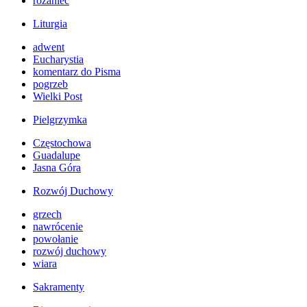
różaniec
Liturgia
adwent
Eucharystia
komentarz do Pisma
pogrzeb
Wielki Post
Pielgrzymka
Częstochowa
Guadalupe
Jasna Góra
Rozwój Duchowy
grzech
nawrócenie
powołanie
rozwój duchowy
wiara
Sakramenty