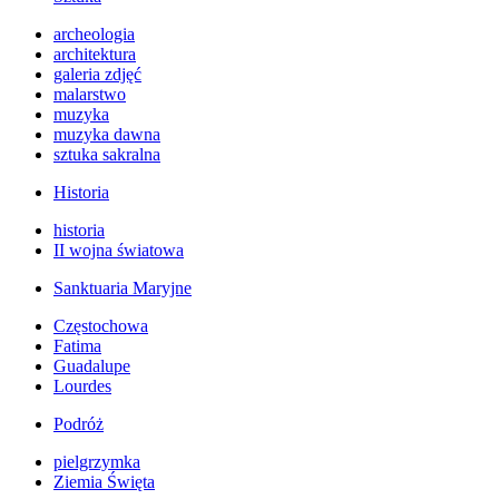
archeologia
architektura
galeria zdjęć
malarstwo
muzyka
muzyka dawna
sztuka sakralna
Historia
historia
II wojna światowa
Sanktuaria Maryjne
Częstochowa
Fatima
Guadalupe
Lourdes
Podróż
pielgrzymka
Ziemia Święta