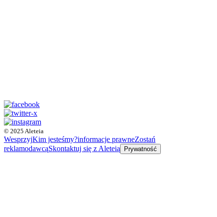
© 2025 Aleteia
Wesprzyj
Kim jesteśmy?
informacje prawne
Zostań
reklamodawcą
Skontaktuj się z Aleteią
Prywatność