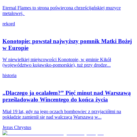
Eternal Flames to strona poświęcona chrześcijańskiej muzyce
metalowej.
rekord
Konotopie: powstał najwyższy pomnik Matki Bożej
w Europie
W niewielkiej miejscowości Konotopie, w gminie Kikół
(województwo kujawsko-pomorskie), tuż przy drodze...
historia
„Dlaczego ja ocalałem?” Pięć minut nad Warszawą
prześladowało Wincentego do końca życia
Miał 19 lat, gdy na jego oczach bombowiec z przyjaciółmi na
pokładzie zamienił się nad walczącą Warszawą w...
Jezus Chrystus