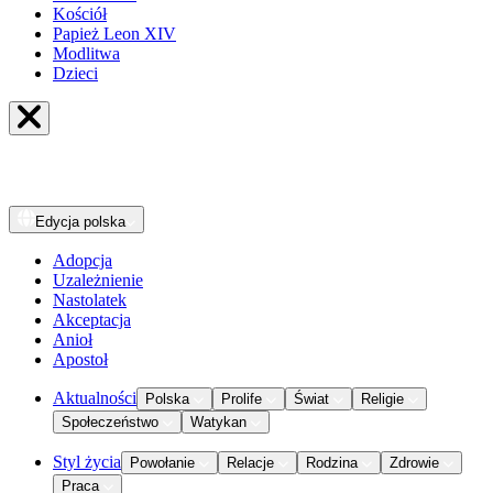
Kościół
Papież Leon XIV
Modlitwa
Dzieci
Edycja
polska
Adopcja
Uzależnienie
Nastolatek
Akceptacja
Anioł
Apostoł
Aktualności
Polska
Prolife
Świat
Religie
Społeczeństwo
Watykan
Styl życia
Powołanie
Relacje
Rodzina
Zdrowie
Praca