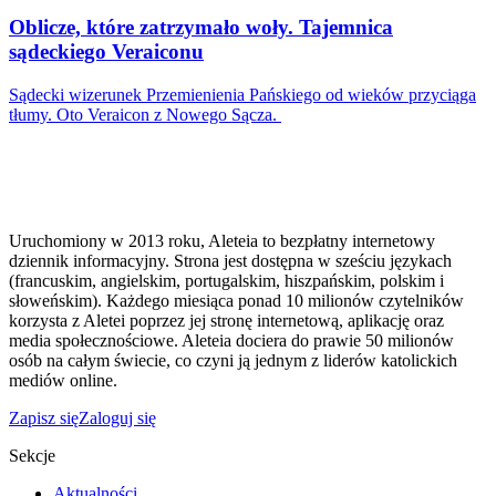
Oblicze, które zatrzymało woły. Tajemnica
sądeckiego Veraiconu
Sądecki wizerunek Przemienienia Pańskiego od wieków przyciąga
tłumy. Oto Veraicon z Nowego Sącza.
Uruchomiony w 2013 roku, Aleteia to bezpłatny internetowy
dziennik informacyjny. Strona jest dostępna w sześciu językach
(francuskim, angielskim, portugalskim, hiszpańskim, polskim i
słoweńskim). Każdego miesiąca ponad 10 milionów czytelników
korzysta z Aletei poprzez jej stronę internetową, aplikację oraz
media społecznościowe. Aleteia dociera do prawie 50 milionów
osób na całym świecie, co czyni ją jednym z liderów katolickich
mediów online.
Zapisz się
Zaloguj się
Sekcje
Aktualności