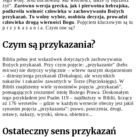
Jego wolę. Jeśli dochowasz Mu wierności, także ty będziesz
żył”.
Zarówno wersja grecka, jak i pierwotna hebrajska,
podkreśla wolność człowieka w zachowywaniu Bożych
przykazań. To wolny wybór, osobista decyzja, prowadzi
człowieka drogą wierności Bogu
. Pojęciem kluczowym są tu
p r z y k a z a n i a. Czym one są?
Czym są przykazania?
Biblia pełna jest wskazówek dotyczących zachowywania
Bożych przykazań. Przy czym pojęcie: „przykazanie” (hebr.
micwa
) nie dotyczy wyłącznie – wbrew naszym skojarzeniom
– dziesięciorga przykazań (Dekalogu), ale wszystkich
nakazów i zakazów zawartych w Torze (Pięcioksięgu). W
Biblii znajdziemy wiele synonimów pojęcia „przykazań”,
pomagających zrozumieć istotę Bożego Prawa. Doskonałym
tego przykładem jest Psalm 119 – najdłuższy w Biblii, liczący
aż 176 wersetów – gdzie w każdym wersecie obecny jest jakiś
synonim pojęcia „przykazania”: prawo, pouczenia, drogi,
ustawy, nakazy, wyroki, słowa, obietnice...
Ostateczny sens przykazań