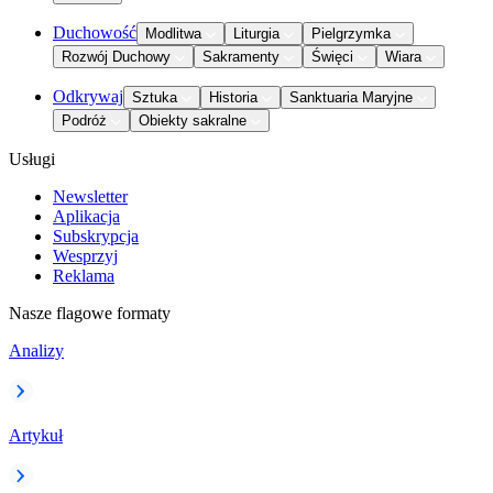
Duchowość
Modlitwa
Liturgia
Pielgrzymka
Rozwój Duchowy
Sakramenty
Święci
Wiara
Odkrywaj
Sztuka
Historia
Sanktuaria Maryjne
Podróż
Obiekty sakralne
Usługi
Newsletter
Aplikacja
Subskrypcja
Wesprzyj
Reklama
Nasze flagowe formaty
Analizy
Artykuł