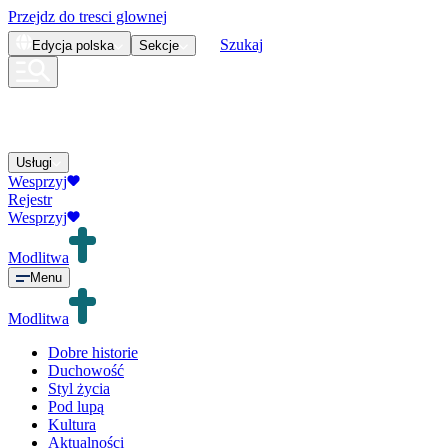
Przejdz do tresci glownej
Szukaj
Edycja
polska
Sekcje
Usługi
Wesprzyj
Rejestr
Wesprzyj
Modlitwa
Menu
Modlitwa
Dobre historie
Duchowość
Styl życia
Pod lupą
Kultura
Aktualności