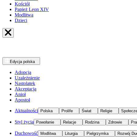
Kościół
Papież Leon XIV
Modlitwa
Dzieci
Edycja
polska
Adopcja
Uzależnienie
Nastolatek
Akceptacja
Anioł
Apostoł
Aktualności
Polska
Prolife
Świat
Religie
Społecz
Styl życia
Powołanie
Relacje
Rodzina
Zdrowie
Pr
Duchowość
Modlitwa
Liturgia
Pielgrzymka
Rozwój Du