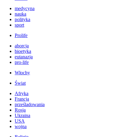
medycyna
nauka
polityka
sport
Prolife
aborcja
bioetyka
eutanazja
pro-life
Włochy
Świat
Afryka
Francja
prześladowania
Rosja
Ukraina
USA
wojna
Religie