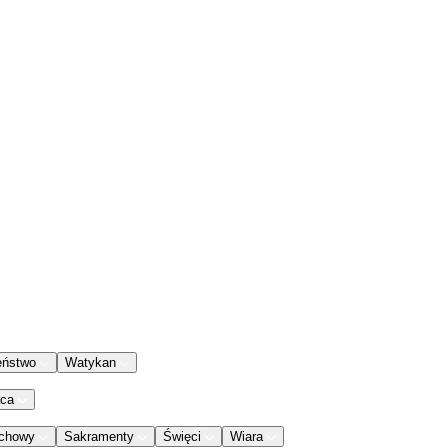
eństwo
Watykan
aca
chowy
Sakramenty
Święci
Wiara