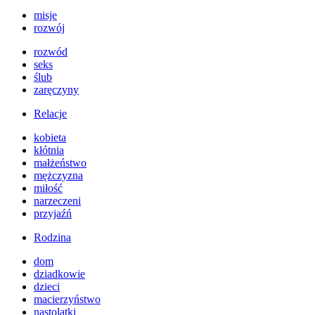
misje
rozwój
rozwód
seks
ślub
zaręczyny
Relacje
kobieta
kłótnia
małżeństwo
mężczyzna
miłość
narzeczeni
przyjaźń
Rodzina
dom
dziadkowie
dzieci
macierzyństwo
nastolatki