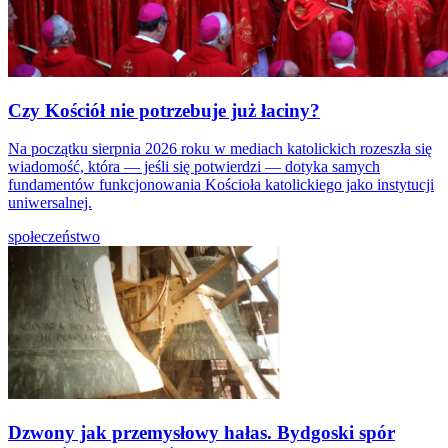
Czy Kościół nie potrzebuje już łaciny?
Na początku sierpnia 2026 roku w mediach katolickich rozeszła się
wiadomość, która — jeśli się potwierdzi — dotyka samych
fundamentów funkcjonowania Kościoła katolickiego jako instytucji
uniwersalnej.
społeczeństwo
Dzwony jak przemysłowy hałas. Bydgoski spór