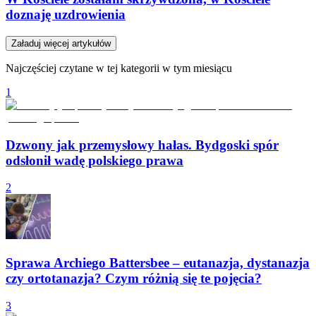
doznaję uzdrowienia
Załaduj więcej artykułów
Najczęściej czytane w tej kategorii w tym miesiącu
1
Dzwony jak przemysłowy hałas. Bydgoski spór
odsłonił wadę polskiego prawa
2
Sprawa Archiego Battersbee – eutanazja, dystanazja
czy ortotanazja? Czym różnią się te pojęcia?
3