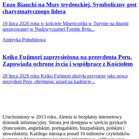
Enzo Bianchi na Mszy trydenckiej. Symboliczny gest
charyzmatycznego lidera
19 lipca 2026 roku w kościele Misericordia w Turynie na liturgii
sprawowanej w Nadzwyczajnej Formie Rytu...
Ameryka Południowa
Keiko Fujimori zaprzysiężona na prezydenta Peru.
Zapowiada ochronę życia i współpracę z Kościołem
28 lipca 2026 roku Keiko Fujimori złożyła przysięgę jako nowa
prezydent Peru, obejmując urząd na kadencję...
Uruchomiony w 2013 roku, Aleteia to bezpłatny internetowy
dziennik informacyjny. Strona jest dostępna w sześciu językach
(francuskim, angielskim, portugalskim, hiszpańskim, polskim i
słoweńskim). Każdego miesiąca ponad 10 milionów czytelników