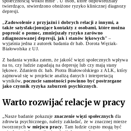
społecznością wokół mnie". U osób, które odpowiedziały
twierdząco, stwierdzono obniżone ryzyko klinicznej diagnozy
depresji.
„
Zadowolenie z przyjaźni i dobrych relacji z innymi, a
także satysfakcjonujące kontakty z osobami, które można
poprosić o pomoc, zmniejszały ryzyko zarówno
zdiagnozowanej depresji, jak i stanów lękowych
” –
wyjaśnia jedna z autorek badania dr hab. Dorota Węziak-
Białowolska z UJ.
Z badania wynika zatem, że jakość więzi społecznych wpływa
na to, czy ludzie zapadają na depresję lub czy mają stany
lękowe. Zdaniem dr. hab. Piotra Białowolskiego z ALK, który
zajmował się w projekcie analizą danych i interpretacją
wyników,
poczucie samotności powinno być postrzegane
jako czynnik ryzyka zaburzeń psychicznych
.
Warto rozwijać relacje w pracy
„Nasze badanie pokazuje
znaczenie więzi społecznych
dla
zdrowia psychicznego, należy zakładać, że w znacznej mierze
tworzonych
w miejscu pracy
. Tam ludzie często mogą być