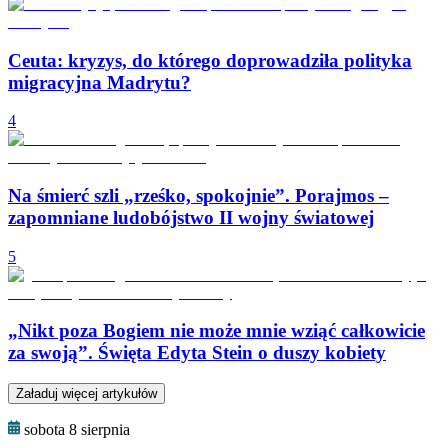
Ceuta: kryzys, do którego doprowadziła polityka
migracyjna Madrytu?
4
Na śmierć szli „rześko, spokojnie”. Porajmos –
zapomniane ludobójstwo II wojny światowej
5
„Nikt poza Bogiem nie może mnie wziąć całkowicie
za swoją”. Święta Edyta Stein o duszy kobiety
Załaduj więcej artykułów
sobota 8 sierpnia