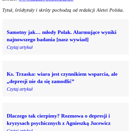
Tytuł, śródtytuły i skróty pochodzą od redakcji Aletei Polska.
Samotny jak… młody Polak. Alarmujące wyniki
najnowszego badania [nasz wywiad]
Czytaj artykuł
Ks. Trzaska: wiara jest czynnikiem wsparcia, ale
„depresji nie da się zamodlić”
Czytaj artykuł
Dlaczego tak cierpimy? Rozmowa o depresji i
kryzysach psychicznych z Agnieszką Jucewicz
Czytaj artykuł