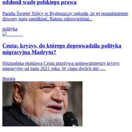
odsłonił wadę polskiego prawa
Parafia Świętej Trójcy w Bydgoszczy ogłosiła, że jej ponadstuletnie
dzwony mają zamilknąć. Ratusz odpowiedział...
polityka
Ceuta: kryzys, do którego doprowadziła polityka
migracyjna Madrytu?
Hiszpańska eksklawa Ceuta przeżywa najpoważniejszy kryzys
migracyjny od maja 2021 roku. W ciągu dwóch dni –...
liturgia