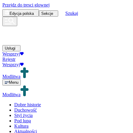
Przejdz do tresci glownej
Szukaj
Edycja
polska
Sekcje
Usługi
Wesprzyj
Rejestr
Wesprzyj
Modlitwa
Menu
Modlitwa
Dobre historie
Duchowość
Styl życia
Pod lupą
Kultura
Aktualności