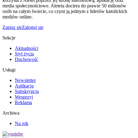
korzysta z Aletei poprzez jej stronę internetową, aplikację oraz
media społecznościowe. Aleteia dociera do prawie 50 milionów
osób na całym świecie, co czyni ją jednym z liderów katolickich
mediów online.
Zapisz się
Zaloguj się
Sekcje
Aktualności
Styl życia
Duchowość
Usługi
Newsletter
Aplikacja
Subskrypcja
Wesprzyj
Reklama
Archiwa
Na rok