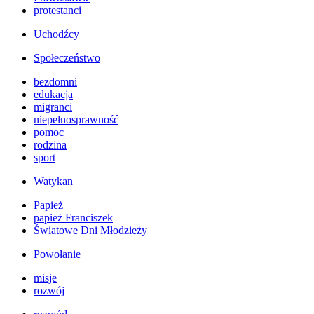
protestanci
Uchodźcy
Społeczeństwo
bezdomni
edukacja
migranci
niepełnosprawność
pomoc
rodzina
sport
Watykan
Papież
papież Franciszek
Światowe Dni Młodzieży
Powołanie
misje
rozwój