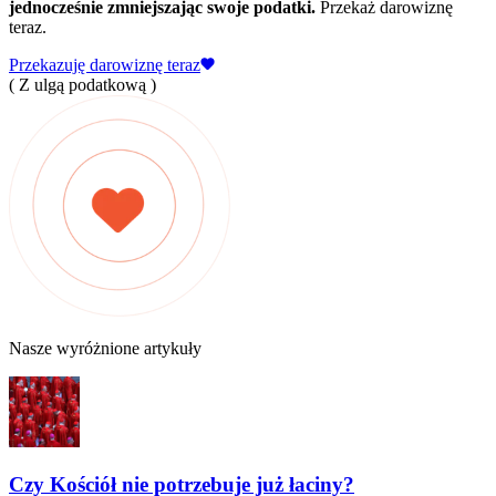
jednocześnie zmniejszając swoje podatki.
Przekaż darowiznę
teraz.
Przekazuję darowiznę teraz
( Z ulgą podatkową )
Nasze wyróżnione artykuły
Czy Kościół nie potrzebuje już łaciny?