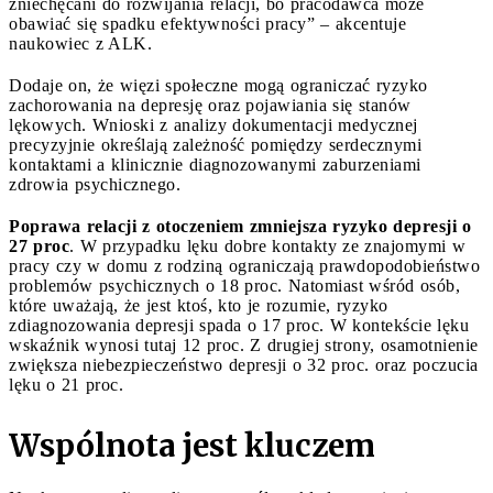
zniechęcani do rozwijania relacji, bo pracodawca może
obawiać się spadku efektywności pracy” – akcentuje
naukowiec z ALK.
Dodaje on, że więzi społeczne mogą ograniczać ryzyko
zachorowania na depresję oraz pojawiania się stanów
lękowych. Wnioski z analizy dokumentacji medycznej
precyzyjnie określają zależność pomiędzy serdecznymi
kontaktami a klinicznie diagnozowanymi zaburzeniami
zdrowia psychicznego.
Poprawa relacji z otoczeniem zmniejsza ryzyko depresji o
27 proc
. W przypadku lęku dobre kontakty ze znajomymi w
pracy czy w domu z rodziną ograniczają prawdopodobieństwo
problemów psychicznych o 18 proc. Natomiast wśród osób,
które uważają, że jest ktoś, kto je rozumie, ryzyko
zdiagnozowania depresji spada o 17 proc. W kontekście lęku
wskaźnik wynosi tutaj 12 proc. Z drugiej strony, osamotnienie
zwiększa niebezpieczeństwo depresji o 32 proc. oraz poczucia
lęku o 21 proc.
Wspólnota jest kluczem