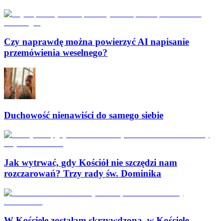
Czy naprawdę można powierzyć AI napisanie
przemówienia weselnego?
Duchowość nienawiści do samego siebie
Jak wytrwać, gdy Kościół nie szczędzi nam
rozczarowań? Trzy rady św. Dominika
W Kościele zostałam skrzywdzona, w Kościele