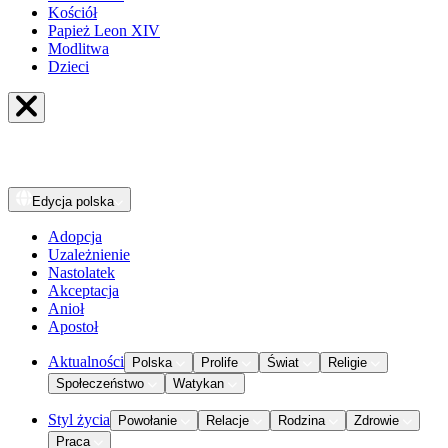
Kościół
Papież Leon XIV
Modlitwa
Dzieci
Edycja
polska
Adopcja
Uzależnienie
Nastolatek
Akceptacja
Anioł
Apostoł
Aktualności
Polska
Prolife
Świat
Religie
Społeczeństwo
Watykan
Styl życia
Powołanie
Relacje
Rodzina
Zdrowie
Praca