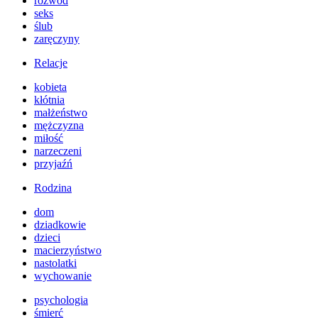
rozwód
seks
ślub
zaręczyny
Relacje
kobieta
kłótnia
małżeństwo
mężczyzna
miłość
narzeczeni
przyjaźń
Rodzina
dom
dziadkowie
dzieci
macierzyństwo
nastolatki
wychowanie
psychologia
śmierć