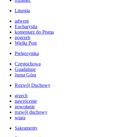
różaniec
Liturgia
adwent
Eucharystia
komentarz do Pisma
pogrzeb
Wielki Post
Pielgrzymka
Częstochowa
Guadalupe
Jasna Góra
Rozwój Duchowy
grzech
nawrócenie
powołanie
rozwój duchowy
wiara
Sakramenty