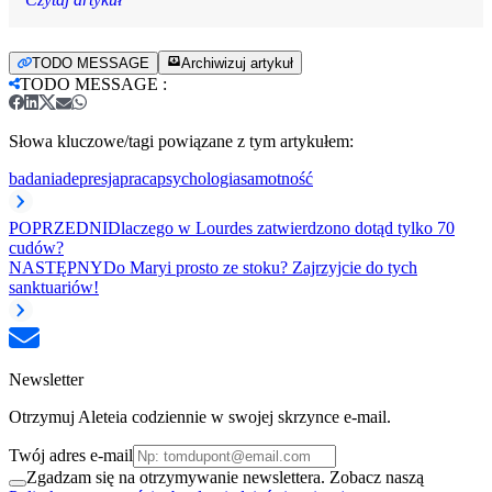
TODO MESSAGE
Archiwizuj artykuł
TODO MESSAGE
:
Słowa kluczowe/tagi powiązane z tym artykułem:
badania
depresja
praca
psychologia
samotność
POPRZEDNI
Dlaczego w Lourdes zatwierdzono dotąd tylko 70
cudów?
NASTĘPNY
Do Maryi prosto ze stoku? Zajrzyjcie do tych
sanktuariów!
Newsletter
Otrzymuj Aleteia codziennie w swojej skrzynce e-mail.
Twój adres e-mail
Zgadzam się na otrzymywanie newslettera. Zobacz naszą