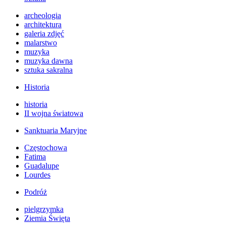
archeologia
architektura
galeria zdjęć
malarstwo
muzyka
muzyka dawna
sztuka sakralna
Historia
historia
II wojna światowa
Sanktuaria Maryjne
Częstochowa
Fatima
Guadalupe
Lourdes
Podróż
pielgrzymka
Ziemia Święta