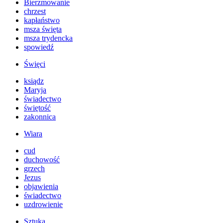
Bierzmowanie
chrzest
kapłaństwo
msza święta
msza trydencka
spowiedź
Święci
ksiądz
Maryja
świadectwo
świętość
zakonnica
Wiara
cud
duchowość
grzech
Jezus
objawienia
świadectwo
uzdrowienie
Sztuka