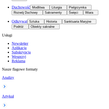
Duchowość
Modlitwa
Liturgia
Pielgrzymka
Rozwój Duchowy
Sakramenty
Święci
Wiara
Odkrywaj
Sztuka
Historia
Sanktuaria Maryjne
Podróż
Obiekty sakralne
Usługi
Newsletter
Aplikacja
Subskrypcja
Wesprzyj
Reklama
Nasze flagowe formaty
Analizy
Artykuł