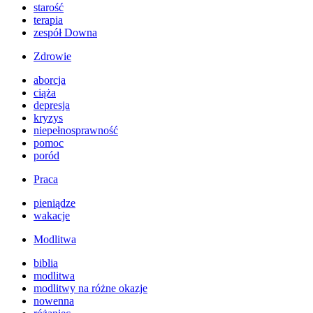
starość
terapia
zespół Downa
Zdrowie
aborcja
ciąża
depresja
kryzys
niepełnosprawność
pomoc
poród
Praca
pieniądze
wakacje
Modlitwa
biblia
modlitwa
modlitwy na różne okazje
nowenna