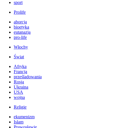
sport
Prolife
aborcja
bioetyka
eutanazja
pro-life
Włochy
Świat
Afryka
Francja
prześladowania
Rosja
Ukraina
USA
wojna
Religie
ekumenizm
Islam
Prawosławie