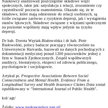
Naukowcy analizowali poszczególne składowe więzi
społecznych, takie jak: satysfakcja z relacji, zrozumienie czy
częstotliwość poczucia osamotnienia. Okazało się, że te
składowe, które mają odniesienie do relacji osobistych, są
ściśle związane zarówno z ryzykiem depresji, jak i wystąpienia
stanów lękowych. Składowe związane z więziami społecznymi
na poziomie wspólnoty mają wpływ jedynie na ryzyko
depresji.
Dr hab. Dorota Węziak-Białowolska i dr hab. Piotr
Białowolski, polscy badacze pracujący równocześnie na
Uniwersytecie Harvarda, bazowali na danych pochodzących z
dokumentacji medycznej ponad 1200 pracowników jednej z
firm w Stanach Zjednoczonych. Zespół współtworzyli
analitycy, biostatystycy, eksperci od zdrowia publicznego,
psychologowie i socjologowie.
Artykuł pt.
Prospective Associations Between Social
Connectedness and Mental Health. Evidence From a
Longitudinal Survey and Health Insurance Claims Data
został
opublikowany w "International Journal of Public Health".
kol/ agt/
Źródło:
www.naukawpolsce.pap.pl/